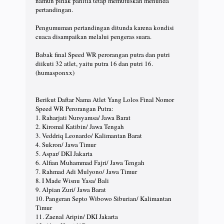
namun pihak panitia tetap memutuskan menunda
pertandingan.
Pengumuman pertandingan ditunda karena kondisi
cuaca disampaikan melalui pengeras suara.
Babak final Speed WR perorangan putra dan putri
diikuti 32 atlet, yaitu putra 16 dan putri 16.
(humasponxx)
Berikut Daftar Nama Atlet Yang Lolos Final Nomor
Speed WR Perorangan Putra:
1. Raharjati Nursyamsa/ Jawa Barat
2. Kiromal Katibin/ Jawa Tengah
3. Veddriq Leonardo/ Kalimantan Barat
4. Sukron/ Jawa Timur
5. Aspar/ DKI Jakarta
6. Alfian Muhammad Fajri/ Jawa Tengah
7. Rahmad Adi Mulyono/ Jawa Timur
8. I Made Wisnu Yasa/ Bali
9. Alpian Zuri/ Jawa Barat
10. Pangeran Septo Wibowo Siburian/ Kalimantan
Timur
11. Zaenal Aripin/ DKI Jakarta