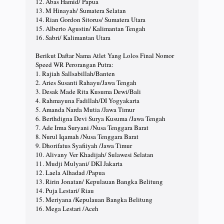
12. Abas Hamid/ Papua
13. M Hinayah/ Sumatera Selatan
14. Rian Gordon Sitorus/ Sumatera Utara
15. Alberto Agustin/ Kalimantan Tengah
16. Sabri/ Kalimantan Utara
Berikut Daftar Nama Atlet Yang Lolos Final Nomor
Speed WR Perorangan Putra:
1. Rajiah Sallsabillah/Banten
2. Aries Susanti Rahayu/Jawa Tengah
3. Desak Made Rita Kusuma Dewi/Bali
4. Rahmayuna Fadillah/DI Yogyakarta
5. Amanda Narda Mutia /Jawa Timur
6. Berthdigna Devi Surya Kusuma /Jawa Tengah
7. Ade Irma Suryani /Nusa Tenggara Barat
8. Nurul Iqamah /Nusa Tenggara Barat
9. Dhorifatus Syafiiyah /Jawa Timur
10. Alivany Ver Khadijah/ Sulawesi Selatan
11. Mudji Mulyani/ DKI Jakarta
12. Laela Alhadad /Papua
13. Ririn Jonatan/ Kepulauan Bangka Belitung
14. Puja Lestari/ Riau
15. Meriyana /Kepulauan Bangka Belitung
16. Mega Lestari /Aceh