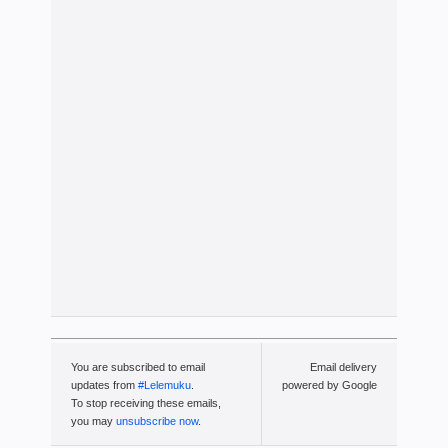
You are subscribed to email
Email delivery
updates from
#Lelemuku
.
powered by Google
To stop receiving these emails,
you may
unsubscribe now
.