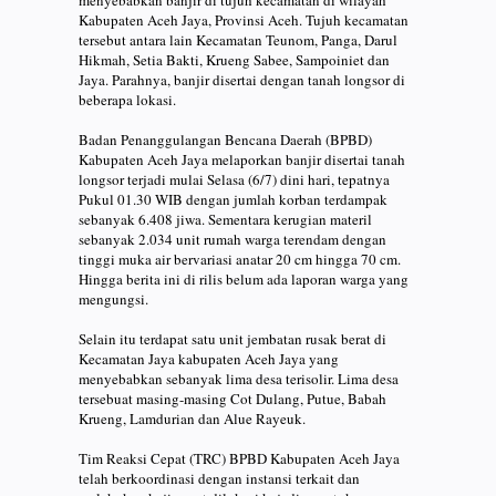
menyebabkan banjir di tujuh kecamatan di wilayah
Kabupaten Aceh Jaya, Provinsi Aceh. Tujuh kecamatan
tersebut antara lain Kecamatan Teunom, Panga, Darul
Hikmah, Setia Bakti, Krueng Sabee, Sampoiniet dan
Jaya. Parahnya, banjir disertai dengan tanah longsor di
beberapa lokasi.
Badan Penanggulangan Bencana Daerah (BPBD)
Kabupaten Aceh Jaya melaporkan banjir disertai tanah
longsor terjadi mulai Selasa (6/7) dini hari, tepatnya
Pukul 01.30 WIB dengan jumlah korban terdampak
sebanyak 6.408 jiwa. Sementara kerugian materil
sebanyak 2.034 unit rumah warga terendam dengan
tinggi muka air bervariasi anatar 20 cm hingga 70 cm.
Hingga berita ini di rilis belum ada laporan warga yang
mengungsi.
Selain itu terdapat satu unit jembatan rusak berat di
Kecamatan Jaya kabupaten Aceh Jaya yang
menyebabkan sebanyak lima desa terisolir. Lima desa
tersebuat masing-masing Cot Dulang, Putue, Babah
Krueng, Lamdurian dan Alue Rayeuk.
Tim Reaksi Cepat (TRC) BPBD Kabupaten Aceh Jaya
telah berkoordinasi dengan instansi terkait dan