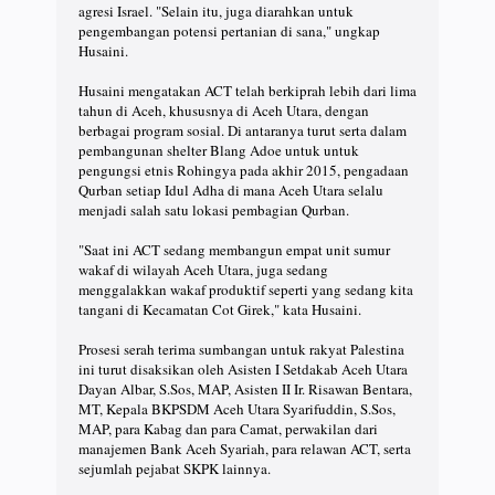
agresi Israel. "Selain itu, juga diarahkan untuk
pengembangan potensi pertanian di sana," ungkap
Husaini.
Husaini mengatakan ACT telah berkiprah lebih dari lima
tahun di Aceh, khususnya di Aceh Utara, dengan
berbagai program sosial. Di antaranya turut serta dalam
pembangunan shelter Blang Adoe untuk untuk
pengungsi etnis Rohingya pada akhir 2015, pengadaan
Qurban setiap Idul Adha di mana Aceh Utara selalu
menjadi salah satu lokasi pembagian Qurban.
"Saat ini ACT sedang membangun empat unit sumur
wakaf di wilayah Aceh Utara, juga sedang
menggalakkan wakaf produktif seperti yang sedang kita
tangani di Kecamatan Cot Girek," kata Husaini.
Prosesi serah terima sumbangan untuk rakyat Palestina
ini turut disaksikan oleh Asisten I Setdakab Aceh Utara
Dayan Albar, S.Sos, MAP, Asisten II Ir. Risawan Bentara,
MT, Kepala BKPSDM Aceh Utara Syarifuddin, S.Sos,
MAP, para Kabag dan para Camat, perwakilan dari
manajemen Bank Aceh Syariah, para relawan ACT, serta
sejumlah pejabat SKPK lainnya.