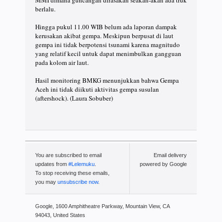
MMI dimana guncangan dirasakan seakan-akan ada truk
berlalu.
Hingga pukul 11.00 WIB belum ada laporan dampak
kerusakan akibat gempa. Meskipun berpusat di laut
gempa ini tidak berpotensi tsunami karena magnitudo
yang relatif kecil untuk dapat menimbulkan gangguan
pada kolom air laut.
Hasil monitoring BMKG menunjukkan bahwa Gempa
Aceh ini tidak diikuti aktivitas gempa susulan
(aftershock). (Laura Sobuber)
You are subscribed to email
Email delivery
updates from
#Lelemuku
.
powered by Google
To stop receiving these emails,
you may
unsubscribe now
.
Google, 1600 Amphitheatre Parkway, Mountain View, CA
94043, United States