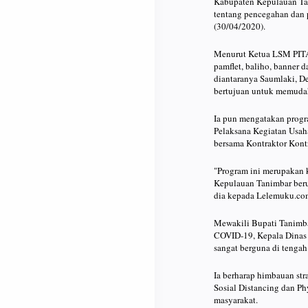
Kabupaten Kepulauan Tan
tentang pencegahan dan 
(30/04/2020).
Menurut Ketua LSM PITA,
pamflet, baliho, banner d
diantaranya Saumlaki, D
bertujuan untuk memuda
Ia pun mengatakan prog
Pelaksana Kegiatan Usa
bersama Kontraktor Kont
"Program ini merupakan 
Kepulauan Tanimbar berup
dia kepada Lelemuku.co
Mewakili Bupati Tanimba
COVID-19, Kepala Dinas 
sangat berguna di tenga
Ia berharap himbauan str
Sosial Distancing dan Ph
masyarakat.