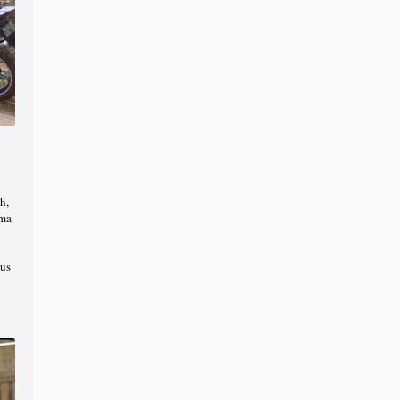
h,
ima
sus