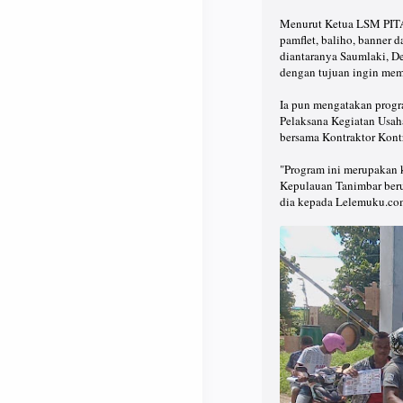
Menurut Ketua LSM PITA,
pamflet, baliho, banner d
diantaranya Saumlaki, D
dengan tujuan ingin me
Ia pun mengatakan prog
Pelaksana Kegiatan Usa
bersama Kontraktor Kont
"Program ini merupakan 
Kepulauan Tanimbar berup
dia kepada Lelemuku.co