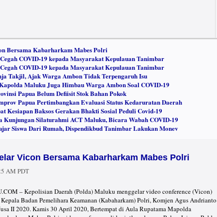
con Bersama Kabarharkam Mabes Polri
 Cegah COVID-19 kepada Masyarakat Kepulauan Tanimbar
 Cegah COVID-19 kepada Masyarakat Kepulauan Tanimbar
nja Takjil, Ajak Warga Ambon Tidak Terpengaruh Isu
a, Kapolda Maluku Juga Himbau Warga Ambon Soal COVID-19
vinsi Papua Belum Defiisit Stok Bahan Pokok
prov Papua Pertimbangkan Evaluasi Status Kedaruratan Daerah
t Kesiapan Baksos Gerakan Bhakti Sosial Peduli Covid-19
ma Kunjungan Silaturahmi ACT Maluku, Bicara Wabah COVID-19
lajar Siswa Dari Rumah, Dispendikbud Tanimbar Lakukan Monev
elar Vicon Bersama Kabarharkam Mabes Polri
:25 AM PDT
 – Kepolisian Daerah (Polda) Maluku menggelar video conference (Vicon)
g Kepala Badan Pemelihara Keamanan (Kabaharkam) Polri, Komjen Agus Andrianto
sa II 2020. Kamis 30 April 2020, Bertempat di Aula Rupatama Mapolda