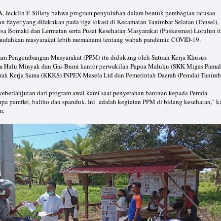
 Jecklin F. Sillety bahwa program penyuluhan dalam bentuk pembagian ratusan
an flayer yang dilakukan pada tiga lokasi di Kecamatan Tanimbar Selatan (Tansel),
esa Bomaki dan Lermatan serta Pusat Kesehatan Masyarakat (Puskesmas) Lorulun i
mudahkan masyarakat lebih memahami tentang wabah pandemic COVID-19.
ram Pengembangan Masyarakat (PPM) itu didukung oleh Satuan Kerja Khusus
ha Hulu Minyak dan Gas Bumi kantor perwakilan Papua Maluku (SKK Migas Pamal
rak Kerja Sama (KKKS) INPEX Masela Ltd dan Pemerintah Daerah (Pemda) Tanimb
keberlanjutan dari program awal kami saat penyerahan bantuan kepada Pemda
a pamflet, baliho dan spanduk. Ini adalah kegiatan PPM di bidang kesehatan," k
m.