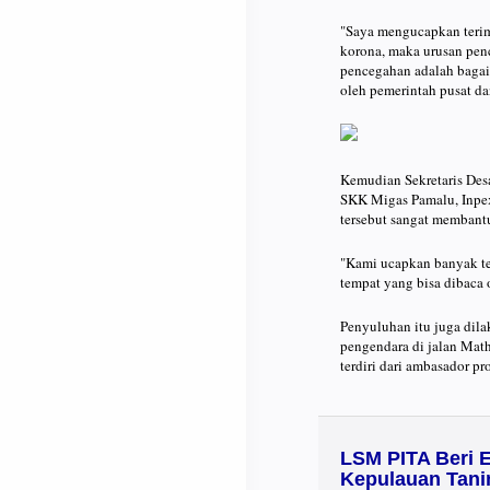
"Saya mengucapkan terima
korona, maka urusan penc
pencegahan adalah bagai
oleh pemerintah pusat d
Kemudian Sekretaris Des
SKK Migas Pamalu, Inpe
tersebut sangat memban
"Kami ucapkan banyak te
tempat yang bisa dibaca
Penyuluhan itu juga dila
pengendara di jalan Mat
terdiri dari ambasador pr
LSM PITA Beri 
Kepulauan Tan