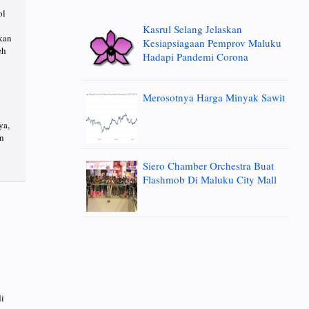
ol
Kasrul Selang Jelaskan
kan
Kesiapsiagaan Pemprov Maluku
eh
Hadapi Pandemi Corona
Merosotnya Harga Minyak Sawit
ya,
an
Siero Chamber Orchestra Buat
Flashmob Di Maluku City Mall
i