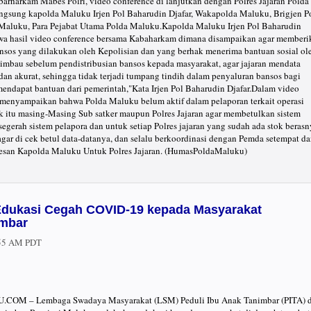
rharkam Mabes Polri, video conference di lanjutkan dengan Polres Jajaran Polda
angsung kapolda Maluku Irjen Pol Baharudin Djafar, Wakapolda Maluku, Brigjen P
Maluku, Para Pejabat Utama Polda Maluku.Kapolda Maluku Irjen Pol Baharudin
wa hasil video conference bersama Kabaharkam dimana disampaikan agar memberi
bansos yang dilakukan oleh Kepolisian dan yang berhak menerima bantuan sosial ol
mbau sebelum pendistribusian bansos kepada masyarakat, agar jajaran mendata
dan akurat, sehingga tidak terjadi tumpang tindih dalam penyaluran bansos bagi
endapat bantuan dari pemerintah,"Kata Irjen Pol Baharudin Djafar.Dalam video
a menyampaikan bahwa Polda Maluku belum aktif dalam pelaporan terkait operasi
k itu masing-Masing Sub satker maupun Polres Jajaran agar membetulkan sistem
egerah sistem pelapora dan untuk setiap Polres jajaran yang sudah ada stok berasn
agar di cek betul data-datanya, dan selalu berkoordinasi dengan Pemda setempat d
Pesan Kapolda Maluku Untuk Polres Jajaran. (HumasPoldaMaluku)
Edukasi Cegah COVID-19 kepada Masyarakat
imbar
:55 AM PDT
M – Lembaga Swadaya Masyarakat (LSM) Peduli Ibu Anak Tanimbar (PITA) d