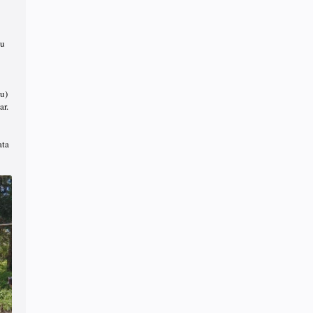
tu
u)
ar.
ata