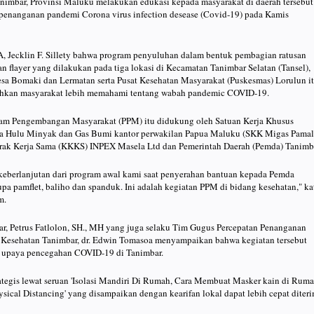
imbar, Provinsi Maluku melakukan edukasi kepada masyarakat di daerah tersebut
penanganan pandemi Corona virus infection desease (Covid-19) pada Kamis
 Jecklin F. Sillety bahwa program penyuluhan dalam bentuk pembagian ratusan
an flayer yang dilakukan pada tiga lokasi di Kecamatan Tanimbar Selatan (Tansel),
esa Bomaki dan Lermatan serta Pusat Kesehatan Masyarakat (Puskesmas) Lorulun i
hkan masyarakat lebih memahami tentang wabah pandemic COVID-19.
ram Pengembangan Masyarakat (PPM) itu didukung oleh Satuan Kerja Khusus
ha Hulu Minyak dan Gas Bumi kantor perwakilan Papua Maluku (SKK Migas Pamal
rak Kerja Sama (KKKS) INPEX Masela Ltd dan Pemerintah Daerah (Pemda) Tanimb
keberlanjutan dari program awal kami saat penyerahan bantuan kepada Pemda
a pamflet, baliho dan spanduk. Ini adalah kegiatan PPM di bidang kesehatan," ka
m.
r, Petrus Fatlolon, SH., MH yang juga selaku Tim Gugus Percepatan Penanganan
Kesehatan Tanimbar, dr. Edwin Tomasoa menyampaikan bahwa kegiatan tersebut
h upaya pencegahan COVID-19 di Tanimbar.
ategis lewat seruan 'Isolasi Mandiri Di Rumah, Cara Membuat Masker kain di Ruma
ysical Distancing' yang disampaikan dengan kearifan lokal dapat lebih cepat diter