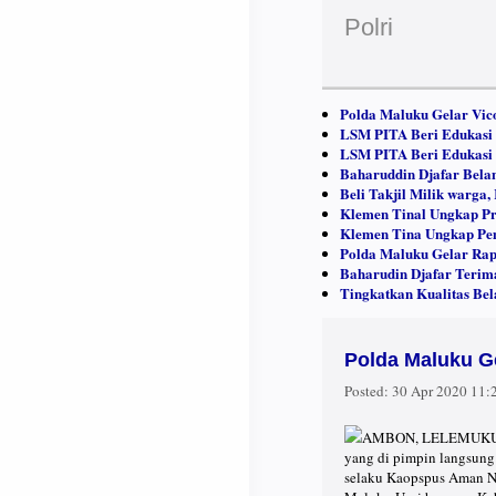
Polri
Polda Maluku Gelar Vi
LSM PITA Beri Edukasi
LSM PITA Beri Edukasi
Baharuddin Djafar Bela
Beli Takjil Milik warg
Klemen Tinal Ungkap Pro
Klemen Tina Ungkap Pem
Polda Maluku Gelar Rapa
Baharudin Djafar Teri
Tingkatkan Kualitas Be
Polda Maluku G
Posted:
30 Apr 2020 11
AMBON, LELEMUKU.COM
yang di pimpin langsun
selaku Kaopspus Aman Nu