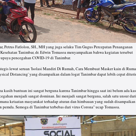
r, Petrus Fatlolon, SH., MH yang juga selaku Tim Gugus Percepatan Penanganan
Kesehatan Tanimbar, dr. Edwin Tomasoa menyampaikan bahwa kegiatan tersebut
ah upaya pencegahan COVID-19 di Tanimbar.
ategis lewat seruan 'Isolasi Mandiri Di Rumah, Cara Membuat Masker kain di Ruma
ysical Distancing' yang disampaikan dalam logat Tanimbar dapat lebih cepat diter
 kasih bantuan ini sangat berguna karena Tanimbar hingga saat ini belum ada ka
egahan menjadi sangat dominan. Ini menjadi sangat berguna, salah satu unsur dari
mana ketaatan masyarakat terhadap aturan dan himbauan yang sudah disampaikan
an pemda. Semoga di Tanimbar terbebas dari virus Corona" ucap Tomasoa.