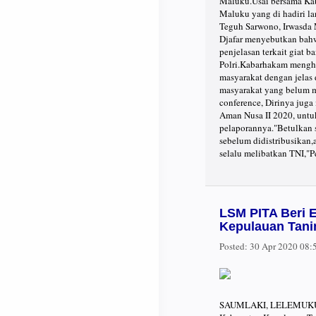
Maluku.Usai bersama Kaba
Maluku yang di hadiri l
Teguh Sarwono, Irwasda 
Djafar menyebutkan bah
penjelasan terkait giat 
Polri.Kabarhakam menghi
masyarakat dengan jelas 
masyarakat yang belum m
conference, Dirinya jug
Aman Nusa II 2020, untu
pelaporannya."Betulkan s
sebelum didistribusikan,
selalu melibatkan TNI,"
LSM PITA Beri 
Kepulauan Tan
Posted:
30 Apr 2020 08
SAUMLAKI, LELEMUKU.CO