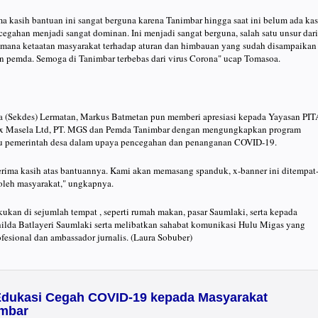
 kasih bantuan ini sangat berguna karena Tanimbar hingga saat ini belum ada ka
egahan menjadi sangat dominan. Ini menjadi sangat berguna, salah satu unsur dari
mana ketaatan masyarakat terhadap aturan dan himbauan yang sudah disampaikan
an pemda. Semoga di Tanimbar terbebas dari virus Corona" ucap Tomasoa.
a (Sekdes) Lermatan, Markus Batmetan pun memberi apresiasi kepada Yayasan PIT
x Masela Ltd, PT. MGS dan Pemda Tanimbar dengan mengungkapkan program
tu pemerintah desa dalam upaya pencegahan dan penanganan COVID-19.
rima kasih atas bantuannya. Kami akan memasang spanduk, x-banner ini ditempat
 oleh masyarakat," ungkapnya.
kukan di sejumlah tempat , seperti rumah makan, pasar Saumlaki, serta kepada
hilda Batlayeri Saumlaki serta melibatkan sahabat komunikasi Hulu Migas yang
ofesional dan ambassador jurnalis. (Laura Sobuber)
Edukasi Cegah COVID-19 kepada Masyarakat
imbar