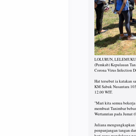
LOLURUN, LELEMUKU.COM
(Pemkab) Kepulauan Tanim
Corona Virus Infection D
Hat tersebut ia katakan
KM Sabuk Nusantara 103 
12.00 WIT.
"Mari kita semua bekerj
membuat Tanimbar bebas d
Wertamrian pada Jumat (
Juliana mengungkapkan b
penpanjangan tangan dari
hari guna mendukung pen