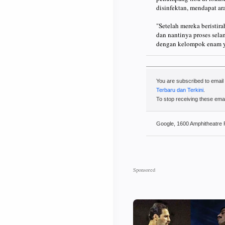
disinfektan, mendapat ar
"Setelah mereka beristir
dan nantinya proses sela
dengan kelompok enam yan
You are subscribed to emai
Terbaru dan Terkini
.
To stop receiving these em
Google, 1600 Amphitheatre 