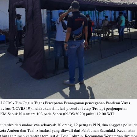
M - Tim Gugus Tugas Percepatan Penanganan pencegahan Pandemi Virus
avirus (COVID-19) melakukan simulasi prosedur Tetap (Protap) penjemputan
KM Sabuk Nusantara 103 pada Sabtu (09/05/2020) pukul 12.00 WIT.
 terdiri dari mahasiswa sebanyak 30 orang, 12 petugas PLN, dua anggota polisi d
Kota Ambon dan Tual. Simulasi yang diawali dari Pelabuhan Saumlaki, Kecamatan
) hingga rumah karantina terpusat di Desa Lolurun, Kecamatan Wertamrian dipimp