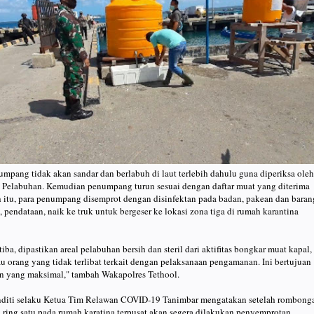
umpang tidak akan sandar dan berlabuh di laut terlebih dahulu guna diperiksa oleh
 Pelabuhan. Kemudian penumpang turun sesuai dengan daftar muat yang diterima
 itu, para penumpang disemprot dengan disinfektan pada badan, pakean dan baran
 pendataan, naik ke truk untuk bergeser ke lokasi zona tiga di rumah karantina
iba, dipastikan areal pelabuhan bersih dan steril dari aktifitas bongkar muat kapal,
au orang yang tidak terlibat terkait dengan pelaksanaan pengamanan. Ini bertujuan
 yang maksimal," tambah Wakapolres Tethool.
Felnditi selaku Ketua Tim Relawan COVID-19 Tanimbar mengatakan setelah rombong
 ring satu pada rumah karatina terpusat akan segera dilakukan penyemprotan