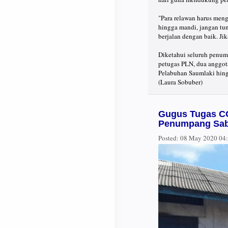
"Para relawan harus men
hingga mandi, jangan tun
berjalan dengan baik. Jik
Diketahui seluruh penum
petugas PLN, dua anggota
Pelabuhan Saumlaki hingg
(Laura Sobuber)
Gugus Tugas CO
Penumpang Sab
Posted:
08 May 2020 04