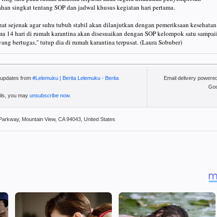
ahan singkat tentang SOP dan jadwal khusus kegiatan hari pertama.
ahat sejenak agar suhu tubuh stabil akan dilanjutkan dengan pemeriksaan kesehatan
ma 14 hari di rumah karantina akan disesuaikan dengan SOP kelompok satu sampai
g bertugas," tutup dia di rumah karantina terpusat. (Laura Sobuber)
l updates from
#Lelemuku | Berita Lelemuku - Berita
Email delivery powere
Goo
ails, you may
unsubscribe now
.
Parkway, Mountain View, CA 94043, United States