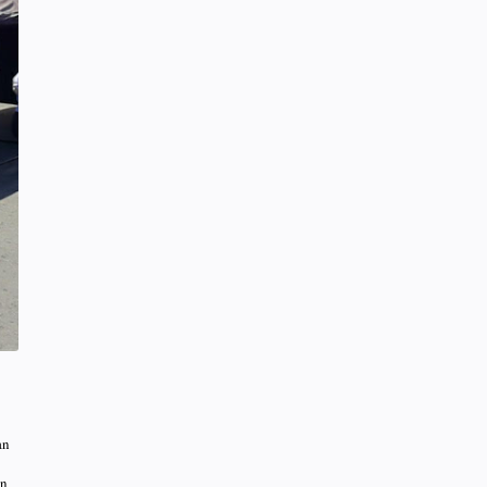
an
in