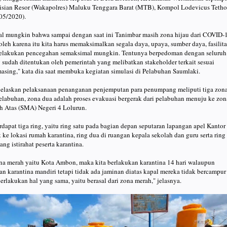
isian Resor (Wakapolres) Maluku Tenggara Barat (MTB), Kompol Lodevicus Tetho
05/2020).
al mungkin bahwa sampai dengan saat ini Tanimbar masih zona hijau dari COVID-
oleh karena itu kita harus memaksimalkan segala daya, upaya, sumber daya, fasilita
 melakukan pencegahan semaksimal mungkin. Tentunya berpedoman dengan seluruh
sudah ditentukan oleh pemerintah yang melibatkan stakeholder terkait sesuai
asing," kata dia saat membuka kegiatan simulasi di Pelabuhan Saumlaki.
elaskan pelaksanaan penanganan penjemputan para penumpang meliputi tiga zona
 pelabuhan, zona dua adalah proses evakuasi bergerak dari pelabuhan menuju ke zon
h Atas (SMA) Negeri 4 Lolurun.
rdapat tiga ring, yaitu ring satu pada bagian depan seputaran lapangan apel Kantor
e lokasi rumah karantina, ring dua di ruangan kepala sekolah dan guru serta ring
ang istirahat peserta karantina.
ona merah yaitu Kota Ambon, maka kita berlakukan karantina 14 hari walaupun
n karantina mandiri tetapi tidak ada jaminan diatas kapal mereka tidak bercampur
berlakukan hal yang sama, yaitu berasal dari zona merah," jelasnya.