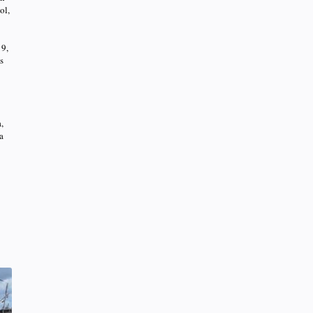
ol,
19,
s
,
a