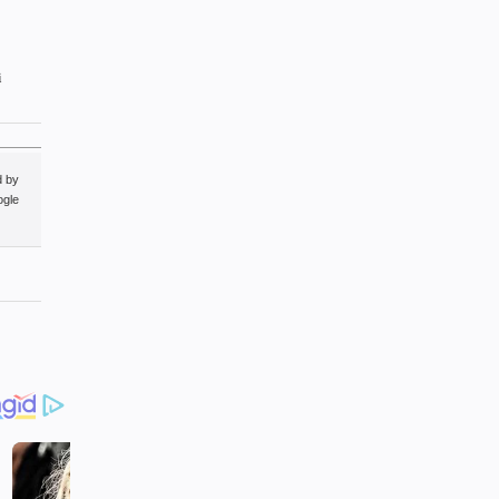
i
d by
gle