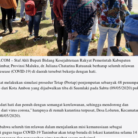
 – Staf Ahli Bupati Bidang Kesejahteraan Rakyat Pemerintah Kabupaten
bar, Provinsi Maluku, dr. Juliana Chatarina Ratuanak berharap seluruh relawan
esease (COVID-19) di daerah tersebut bekerja dengan hati.
 saat melakukan simulasi prosedur Tetap (Protap) penjemputan sebanyak 48 penump
dari Kota Ambon yang dijadwalkan tiba di Saumlaki pada Sabtu (09/05/2020) pu
a dari hati dan penuh dengan semangat kerelawanan, sehingga mendorong dan
ari virus corona," harapnya di rumah karantina terpusat, Desa Lolurun, Kecamata
08/05/2020).
ahwa seluruh tim relawan dalam menjalankan misi kemanusiaan sebagai
 gugus tugas COVID-19 Tanimbar akan tetap berada di lokasi karantina selama 14
anganan dan pencegahan virus tersebut secara maksimal.