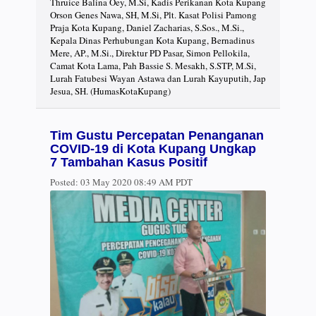
Thruice Balina Oey, M.Si, Kadis Perikanan Kota Kupang
Orson Genes Nawa, SH, M.Si, Plt. Kasat Polisi Pamong
Praja Kota Kupang, Daniel Zacharias, S.Sos., M.Si.,
Kepala Dinas Perhubungan Kota Kupang, Bernadinus
Mere, AP., M.Si., Direktur PD Pasar, Simon Pellokila,
Camat Kota Lama, Pah Bassie S. Mesakh, S.STP, M.Si,
Lurah Fatubesi Wayan Astawa dan Lurah Kayuputih, Jap
Jesua, SH. (HumasKotaKupang)
Tim Gustu Percepatan Penanganan
COVID-19 di Kota Kupang Ungkap
7 Tambahan Kasus Positif
Posted:
03 May 2020 08:49 AM PDT