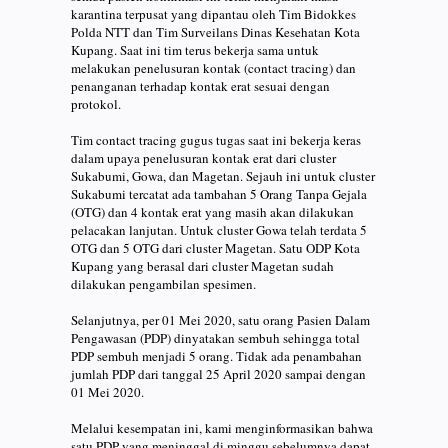
karantina terpusat yang dipantau oleh Tim Bidokkes
Polda NTT dan Tim Surveilans Dinas Kesehatan Kota
Kupang. Saat ini tim terus bekerja sama untuk
melakukan penelusuran kontak (contact tracing) dan
penanganan terhadap kontak erat sesuai dengan
protokol.
Tim contact tracing gugus tugas saat ini bekerja keras
dalam upaya penelusuran kontak erat dari cluster
Sukabumi, Gowa, dan Magetan. Sejauh ini untuk cluster
Sukabumi tercatat ada tambahan 5 Orang Tanpa Gejala
(OTG) dan 4 kontak erat yang masih akan dilakukan
pelacakan lanjutan. Untuk cluster Gowa telah terdata 5
OTG dan 5 OTG dari cluster Magetan. Satu ODP Kota
Kupang yang berasal dari cluster Magetan sudah
dilakukan pengambilan spesimen.
Selanjutnya, per 01 Mei 2020, satu orang Pasien Dalam
Pengawasan (PDP) dinyatakan sembuh sehingga total
PDP sembuh menjadi 5 orang. Tidak ada penambahan
jumlah PDP dari tanggal 25 April 2020 sampai dengan
01 Mei 2020.
Melalui kesempatan ini, kami menginformasikan bahwa
satu PDP yang meninggal di minggu sebelumnya dapat