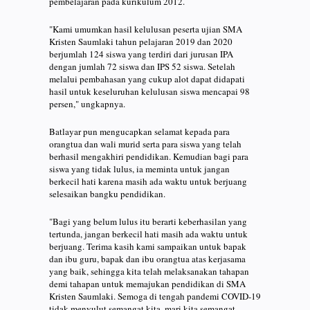
pembelajaran pada kurikulum 2012.
"Kami umumkan hasil kelulusan peserta ujian SMA
Kristen Saumlaki tahun pelajaran 2019 dan 2020
berjumlah 124 siswa yang terdiri dari jurusan IPA
dengan jumlah 72 siswa dan IPS 52 siswa. Setelah
melalui pembahasan yang cukup alot dapat didapati
hasil untuk keseluruhan kelulusan siswa mencapai 98
persen," ungkapnya.
Batlayar pun mengucapkan selamat kepada para
orangtua dan wali murid serta para siswa yang telah
berhasil mengakhiri pendidikan. Kemudian bagi para
siswa yang tidak lulus, ia meminta untuk jangan
berkecil hati karena masih ada waktu untuk berjuang
selesaikan bangku pendidikan.
"Bagi yang belum lulus itu berarti keberhasilan yang
tertunda, jangan berkecil hati masih ada waktu untuk
berjuang. Terima kasih kami sampaikan untuk bapak
dan ibu guru, bapak dan ibu orangtua atas kerjasama
yang baik, sehingga kita telah melaksanakan tahapan
demi tahapan untuk memajukan pendidikan di SMA
Kristen Saumlaki. Semoga di tengah pandemi COVID-19
tidak menyulut semangat kita, mari kita semangat