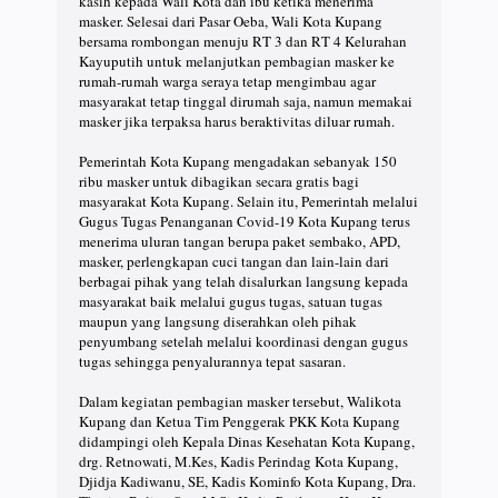
kasih kepada Wali Kota dan ibu ketika menerima
masker. Selesai dari Pasar Oeba, Wali Kota Kupang
bersama rombongan menuju RT 3 dan RT 4 Kelurahan
Kayuputih untuk melanjutkan pembagian masker ke
rumah-rumah warga seraya tetap mengimbau agar
masyarakat tetap tinggal dirumah saja, namun memakai
masker jika terpaksa harus beraktivitas diluar rumah.
Pemerintah Kota Kupang mengadakan sebanyak 150
ribu masker untuk dibagikan secara gratis bagi
masyarakat Kota Kupang. Selain itu, Pemerintah melalui
Gugus Tugas Penanganan Covid-19 Kota Kupang terus
menerima uluran tangan berupa paket sembako, APD,
masker, perlengkapan cuci tangan dan lain-lain dari
berbagai pihak yang telah disalurkan langsung kepada
masyarakat baik melalui gugus tugas, satuan tugas
maupun yang langsung diserahkan oleh pihak
penyumbang setelah melalui koordinasi dengan gugus
tugas sehingga penyalurannya tepat sasaran.
Dalam kegiatan pembagian masker tersebut, Walikota
Kupang dan Ketua Tim Penggerak PKK Kota Kupang
didampingi oleh Kepala Dinas Kesehatan Kota Kupang,
drg. Retnowati, M.Kes, Kadis Perindag Kota Kupang,
Djidja Kadiwanu, SE, Kadis Kominfo Kota Kupang, Dra.