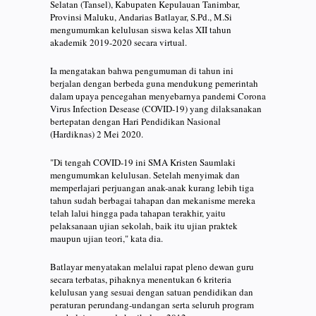
Selatan (Tansel), Kabupaten Kepulauan Tanimbar,
Provinsi Maluku, Andarias Batlayar, S.Pd., M.Si
mengumumkan kelulusan siswa kelas XII tahun
akademik 2019-2020 secara virtual.
Ia mengatakan bahwa pengumuman di tahun ini
berjalan dengan berbeda guna mendukung pemerintah
dalam upaya pencegahan menyebarnya pandemi Corona
Virus Infection Desease (COVID-19) yang dilaksanakan
bertepatan dengan Hari Pendidikan Nasional
(Hardiknas) 2 Mei 2020.
"Di tengah COVID-19 ini SMA Kristen Saumlaki
mengumumkan kelulusan. Setelah menyimak dan
memperlajari perjuangan anak-anak kurang lebih tiga
tahun sudah berbagai tahapan dan mekanisme mereka
telah lalui hingga pada tahapan terakhir, yaitu
pelaksanaan ujian sekolah, baik itu ujian praktek
maupun ujian teori," kata dia.
Batlayar menyatakan melalui rapat pleno dewan guru
secara terbatas, pihaknya menentukan 6 kriteria
kelulusan yang sesuai dengan satuan pendidikan dan
peraturan perundang-undangan serta seluruh program