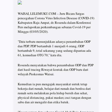
WAISAI, LELEMUKU.COM – Juru Bicara Satgas
pencegahan Corona Virus Infection Desease (COVID-19)
Kabupaten Raja Ampat, dr. Rosenda dalam Konferensi
Pers melaporkan perkembangan sebaran Covid-19 per
Minggu (03/05/2020).
"Data terbaru menunjukkan adanya penambahan ODP
dan PDP. PDP bertambah 1 menjadi 4 orang, ODP
bertambah 9, total sekarang yang sedang dipantau ada
61, kemudian OTG 70," kata dia.
Rosenda menyatakan bahwa penambahan ODP dan PDP
dari hasil tracing Riwayat kontak dan ODP baru dari
wilayah Puskesmas Waisai.
Kemudian ia pun mengajak masyarakat untuk tetap
bekerja dari rumah, belajar dari rumah dan berdoa dari
rumah serta melakukan pola hidup bersih dan sehat,
physical distancing, pakai masker, cuci tangan dengan
sabu dan air mengalir dan etika batuk.
"Secara umum data sebaran Covid-19 di Raja Ampat per