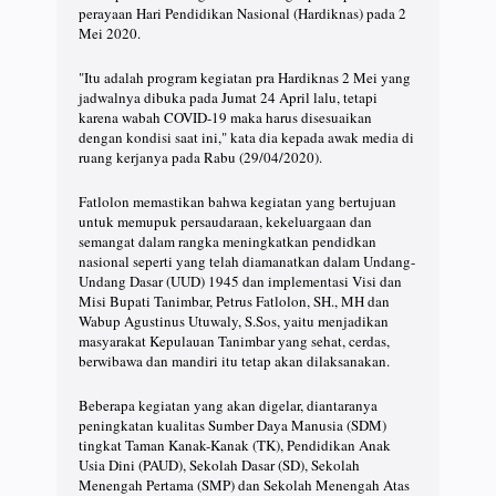
perayaan Hari Pendidikan Nasional (Hardiknas) pada 2
Mei 2020.
"Itu adalah program kegiatan pra Hardiknas 2 Mei yang
jadwalnya dibuka pada Jumat 24 April lalu, tetapi
karena wabah COVID-19 maka harus disesuaikan
dengan kondisi saat ini," kata dia kepada awak media di
ruang kerjanya pada Rabu (29/04/2020).
Fatlolon memastikan bahwa kegiatan yang bertujuan
untuk memupuk persaudaraan, kekeluargaan dan
semangat dalam rangka meningkatkan pendidkan
nasional seperti yang telah diamanatkan dalam Undang-
Undang Dasar (UUD) 1945 dan implementasi Visi dan
Misi Bupati Tanimbar, Petrus Fatlolon, SH., MH dan
Wabup Agustinus Utuwaly, S.Sos, yaitu menjadikan
masyarakat Kepulauan Tanimbar yang sehat, cerdas,
berwibawa dan mandiri itu tetap akan dilaksanakan.
Beberapa kegiatan yang akan digelar, diantaranya
peningkatan kualitas Sumber Daya Manusia (SDM)
tingkat Taman Kanak-Kanak (TK), Pendidikan Anak
Usia Dini (PAUD), Sekolah Dasar (SD), Sekolah
Menengah Pertama (SMP) dan Sekolah Menengah Atas