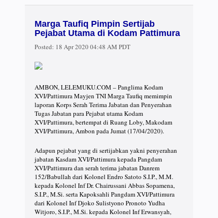
Marga Taufiq Pimpin Sertijab
Pejabat Utama di Kodam Pattimura
Posted:
18 Apr 2020 04:48 AM PDT
AMBON, LELEMUKU.COM – Panglima Kodam
XVI/Pattimura Mayjen TNI Marga Taufiq memimpin
laporan Korps Serah Terima Jabatan dan Penyerahan
Tugas Jabatan para Pejabat utama Kodam
XVI/Pattimura, bertempat di Ruang Loby, Makodam
XVI/Pattimura, Ambon pada Jumat (17/04/2020).
Adapun pejabat yang di sertijabkan yakni penyerahan
jabatan Kasdam XVI/Pattimura kepada Pangdam
XVI/Pattimura dan serah terima jabatan Danrem
152/Babullah dari Kolonel Endro Satoto S.I.P., M.M.
kepada Kolonel Inf Dr. Chairussani Abbas Sopamena,
S.I.P., M.Si. serta Kapoksahli Pangdam XVI/Pattimura
dari Kolonel Inf Djoko Sulistyono Pronoto Yudha
Witjoro, S.I.P., M.Si. kepada Kolonel Inf Erwansyah,