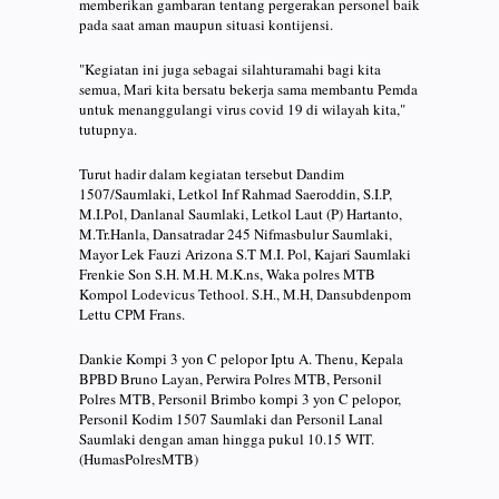
memberikan gambaran tentang pergerakan personel baik
pada saat aman maupun situasi kontijensi.
"Kegiatan ini juga sebagai silahturamahi bagi kita
semua, Mari kita bersatu bekerja sama membantu Pemda
untuk menanggulangi virus covid 19 di wilayah kita,"
tutupnya.
Turut hadir dalam kegiatan tersebut Dandim
1507/Saumlaki, Letkol Inf Rahmad Saeroddin, S.I.P,
M.I.Pol, Danlanal Saumlaki, Letkol Laut (P) Hartanto,
M.Tr.Hanla, Dansatradar 245 Nifmasbulur Saumlaki,
Mayor Lek Fauzi Arizona S.T M.I. Pol, Kajari Saumlaki
Frenkie Son S.H. M.H. M.K.ns, Waka polres MTB
Kompol Lodevicus Tethool. S.H., M.H, Dansubdenpom
Lettu CPM Frans.
Dankie Kompi 3 yon C pelopor Iptu A. Thenu, Kepala
BPBD Bruno Layan, Perwira Polres MTB, Personil
Polres MTB, Personil Brimbo kompi 3 yon C pelopor,
Personil Kodim 1507 Saumlaki dan Personil Lanal
Saumlaki dengan aman hingga pukul 10.15 WIT.
(HumasPolresMTB)