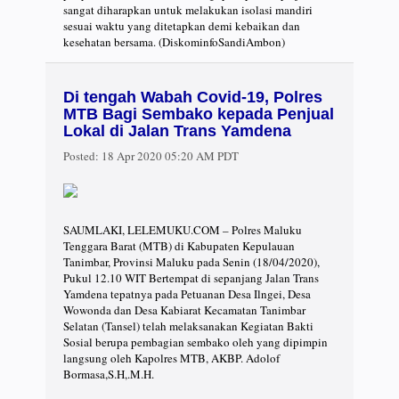
sangat diharapkan untuk melakukan isolasi mandiri
sesuai waktu yang ditetapkan demi kebaikan dan
kesehatan bersama. (DiskominfoSandiAmbon)
Di tengah Wabah Covid-19, Polres
MTB Bagi Sembako kepada Penjual
Lokal di Jalan Trans Yamdena
Posted:
18 Apr 2020 05:20 AM PDT
SAUMLAKI, LELEMUKU.COM – Polres Maluku
Tenggara Barat (MTB) di Kabupaten Kepulauan
Tanimbar, Provinsi Maluku pada Senin (18/04/2020),
Pukul 12.10 WIT Bertempat di sepanjang Jalan Trans
Yamdena tepatnya pada Petuanan Desa Ilngei, Desa
Wowonda dan Desa Kabiarat Kecamatan Tanimbar
Selatan (Tansel) telah melaksanakan Kegiatan Bakti
Sosial berupa pembagian sembako oleh yang dipimpin
langsung oleh Kapolres MTB, AKBP. Adolof
Bormasa,S.H,.M.H.