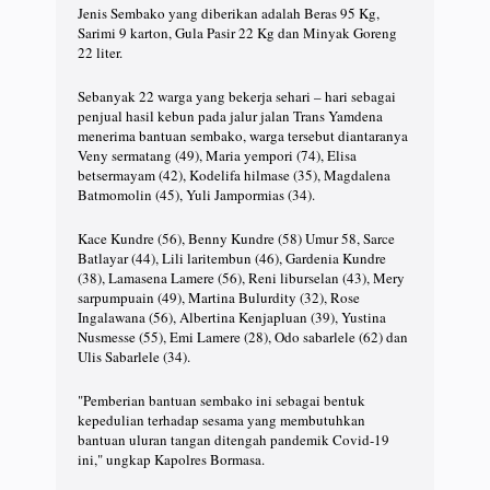
Jenis Sembako yang diberikan adalah Beras 95 Kg,
Sarimi 9 karton, Gula Pasir 22 Kg dan Minyak Goreng
22 liter.
Sebanyak 22 warga yang bekerja sehari – hari sebagai
penjual hasil kebun pada jalur jalan Trans Yamdena
menerima bantuan sembako, warga tersebut diantaranya
Veny sermatang (49), Maria yempori (74), Elisa
betsermayam (42), Kodelifa hilmase (35), Magdalena
Batmomolin (45), Yuli Jampormias (34).
Kace Kundre (56), Benny Kundre (58) Umur 58, Sarce
Batlayar (44), Lili laritembun (46), Gardenia Kundre
(38), Lamasena Lamere (56), Reni liburselan (43), Mery
sarpumpuain (49), Martina Bulurdity (32), Rose
Ingalawana (56), Albertina Kenjapluan (39), Yustina
Nusmesse (55), Emi Lamere (28), Odo sabarlele (62) dan
Ulis Sabarlele (34).
"Pemberian bantuan sembako ini sebagai bentuk
kepedulian terhadap sesama yang membutuhkan
bantuan uluran tangan ditengah pandemik Covid-19
ini," ungkap Kapolres Bormasa.