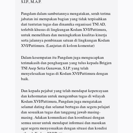
S.I.P., M.A.P.
Pangdam dalam sambutannya mengatakan, serah terima
jabatan ini merupakan bagian yang tidak terpisahkan
dari tuntutan tugas dan dinamika organisasi TNI AD,
terlebih khusus di lingkungan Kodam XVI/Pattimura,
untuk memelihara dan meningkatkan kualitas kinerja
serta jalannya pembinaan satuan di lingkungan Kodam
XVI/Pattimura. (Lanjutan di kolom komentar)
Dalam kesempatan itu Pangdam juga mengucapkan
terimakasih dan penghargaan yang tulus kepada Brigjen
TNI Asep Setia Gunawan, S.I.P. yang telah
menyelesaikan tugas di Kodam XVI/Pattimura dengan
baik.
Dan kepada pejabat yang telah mendapat kepercayaan
dan kehormatan untuk mengemban tugas di wilayah
Kodam XVI/Pattimura, Pangdam juga mengatakan
selamat dating dan selamat bertugas dan segera pelajari
dan sesuaikan tugas dan tanggung jawab masing-
masing. Adakan komunikasi dan koordinasi dengan
semua unsur untuk mendapat informasi dan masukan
agar segera menyesuaikan dengan situasi dan kondisi