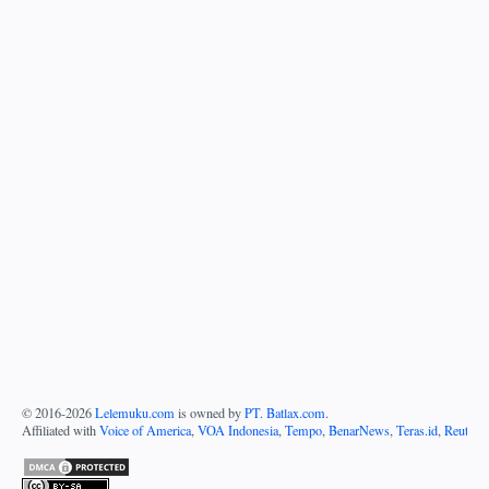
© 2016-
2026
Lelemuku.com
is owned by
PT. Batlax.com
.
Affiliated with
Voice of America
,
VOA Indonesia
,
Tempo
,
BenarNews
,
Teras.id
,
Reuters