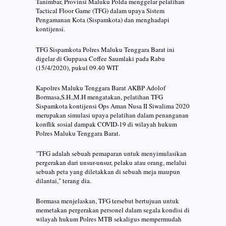
Tanimbar, Provinsi Maluku Polda menggelar pelatihan
Tactical Floor Game (TFG) dalam upaya Sistem
Pengamanan Kota (Sispamkota) dan menghadapi
kontijensi.
TFG Sispamkota Polres Maluku Tenggara Barat ini
digelar di Guppasa Coffee Saumlaki pada Rabu
(15/4/2020), pukul 09.40 WIT
Kapolres Maluku Tenggara Barat AKBP Adolof
Bormasa,S.H.,M.H mengatakan, pelatihan TFG
Sispamkota kontijensi Ops Aman Nusa II Siwalima 2020
merupakan simulasi upaya pelatihan dalam penanganan
konflik sosial dampak COVID-19 di wilayah hukum
Polres Maluku Tenggara Barat.
"TFG adalah sebuah pemaparan untuk menyimulasikan
pergerakan dari unsur-unsur, pelaku atau orang, melalui
sebuah peta yang diletakkan di sebuah meja maupun
dilantai," terang dia.
Bormasa menjelaskan, TFG tersebut bertujuan untuk
memetakan pergerakan personel dalam segala kondisi di
wilayah hukum Polres MTB sekaligus mempermudah