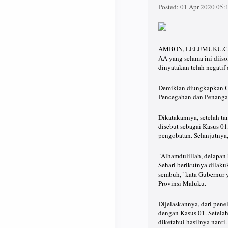
Posted:
01 Apr 2020 05
AMBON, LELEMUKU.COM – 
AA yang selama ini diis
dinyatakan telah negatif
Demikian diungkapkan G
Pencegahan dan Penanga
Dikatakannya, setelah ta
disebut sebagai Kasus 01
pengobatan. Selanjutnya
"Alhamdulillah, delapan 
Sehari berikutnya dilaku
sembuh," kata Gubernur
Provinsi Maluku.
Dijelaskannya, dari pen
dengan Kasus 01. Setelah
diketahui hasilnya nanti.