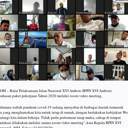
 Balai Pelaksanaan Jalan Nasional XVI Ambon (BPJN XVI Ambon)
ahasan paket pekerjaan Tahun 2020 melalui zoom video meeting.
 dimana wabah pandemi covid-19 sedang menyebar di berbagai daerah termasuk
 yang mengharuskan kita untuk tetap di rumah, dengan berlakukan kebijakan Wo
langi kita dalam bekerja. Tidak perlu pertemuan tatap muka, cukup di tempat
unikasi dilakukan melalui sarana zoom video meeting", kata Kepala BPJN XVI
amanik, MM, Selasa (31/03/2020).