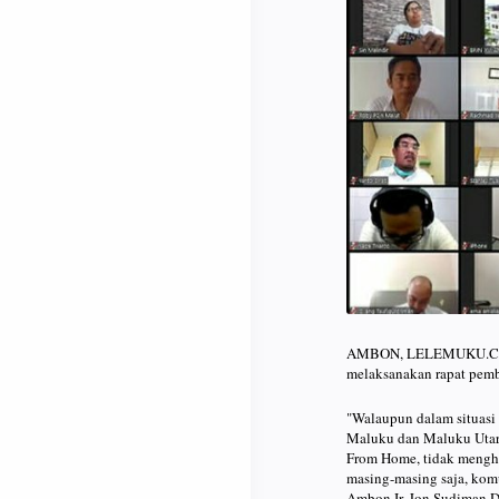
AMBON, LELEMUKU.COM –
melaksanakan rapat pemb
"Walaupun dalam situasi
Maluku dan Maluku Utara
From Home, tidak mengha
masing-masing saja, kom
Ambon Ir. Jon Sudiman D