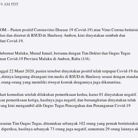
:19 AM PDT
Pasien positif Coronavirus Disease 19 (Covid-19) atau Virus Corona berinisi
olasi dan dirawat di RSUD dr. Haulussy Ambon, kini dinyatakan sembuh dan
 dari Covid-19.
ubernur Maluku, Murad Ismail, bersama dengan Tim Dokter dan Gugus Tugas
nan Covid-19 Provinsi Maluku di Ambon, Rabu (1/4).
nggal 22 Maret 2020, pasien tersebut dinyatakan positif telah terpapar Covid-19 d
, dirinya langsung ditangani tim medis di RSUD dr. Haulussy sesuai dengan standa
, orang-orang yang memiliki riwayat kontak dengannya juga dikarantina.
hari kemudian setelah dilakukan pemeriksaan kedua, kasus 01 dinyatakan negatif.
kan pemeriksaan ketiga, hasilnya juga negatif, dan bersangkutan dinyatakan telah
 yang kini mengambil alih Gugus Tugas Pencegahan dan Penanganan Covid-19
elusuran Tim Gugus Tugas, ditemukan sebanyak 102 orang yang pernah berinteraksi
 diperiksa, hasilnya sebanyak 73 orang juga negatif, sementara 29 orang lainnya a