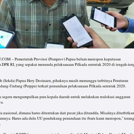
M – Pemerintah Provinsi (Pemprov) Papua belum merespon keputusan
a DPR RI, yang sepakat menunda pelaksanaan Pilkada serentak 2020 di tengah-ten
ah (Sekda) Papua Hery Dosinaen, pihaknya masih menunggu terbitnya Peraturan
dang-Undang (Perppu) terkait penundaan pelaksanaan Pilkada serentak 2020.⠀
nya segera mengumpulkan para kepala daerah untuk melakukan realokasi anggaran
ya.⠀
a nasional, dimana harus ditentukan dari pusat jika ditundda. Misalnya diterbitka
ainnya. Harus ada dulu UU pendukung penundaan itu (baru kami merespon," teran
a.⠀