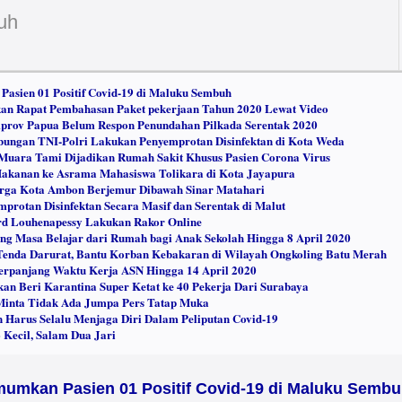
uh
asien 01 Positif Covid-19 di Maluku Sembuh
n Rapat Pembahasan Paket pekerjaan Tahun 2020 Lewat Video
prov Papua Belum Respon Penundahan Pilkada Serentak 2020
ungan TNI-Polri Lakukan Penyemprotan Disinfektan di Kota Weda
Muara Tami Dijadikan Rumah Sakit Khusus Pasien Corona Virus
akanan ke Asrama Mahasiswa Tolikara di Kota Jayapura
rga Kota Ambon Berjemur Dibawah Sinar Matahari
rotan Disinfektan Secara Masif dan Serentak di Malut
ard Louhenapessy Lakukan Rakor Online
g Masa Belajar dari Rumah bagi Anak Sekolah Hingga 8 April 2020
enda Darurat, Bantu Korban Kebakaran di Wilayah Ongkoling Batu Merah
rpanjang Waktu Kerja ASN Hingga 14 April 2020
kan Beri Karantina Super Ketat ke 40 Pekerja Dari Surabaya
Minta Tidak Ada Jumpa Pers Tatap Muka
Harus Selalu Menjaga Diri Dalam Peliputan Covid-19
 Kecil, Salam Dua Jari
mumkan Pasien 01 Positif Covid-19 di Maluku Semb