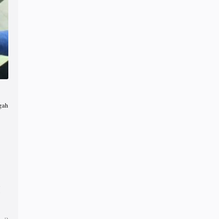
gah
n
g