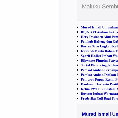
Maluku Semb
Murad Ismail Umumkan P
BPJN XVI Ambon Lakuka
Hery Dosinaen Akui Pem
Pemkab Halteng dan Gab
Rustan Saru Ungkap RS 
Irawandi Bantu Bahan M
Syarif Hadler Imbau Wa
Rikwanto Pimpim Penyemp
Social Distancing, Rich
Pemkot Ambon Perpanjan
Pemkot Ambon Dirikan T
Pemprov Papua Resmi Pe
Danlanal Hartanto Pasti
Ketua PWI PB, Bustam 
Bustam Imbau Wartawan 
Frederika Cull Bagi Foto
Murad Ismail U