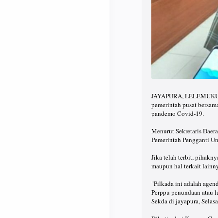
JAYAPURA, LELEMUKU.CO
pemerintah pusat bersam
pandemo Covid-19.⠀
⠀
Menurut Sekretaris Daer
Pemerintah Pengganti Un
⠀
Jika telah terbit, pihak
maupun hal terkait lainn
⠀
"Pilkada ini adalah agend
Perppu penundaan atau l
Sekda di jayapura, Selas
⠀