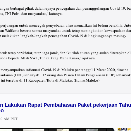
ungan berbagai pihak dalam upaya pencegahan dan penanggulangan Covid-19, ba
s, TNI-Polri, dan masyarakat," katanya.
perjuangan untuk mencegah penyebaran virus mematikan ini belum berakhir. Unt
i dan Walikota beserta semua masyarakat untuk tetap meningkatkan kewaspadaan da
etap melakukan langkah-langkah pencegahan Covid-19 di lingkungannya masing-
tuk tetap berikhtiar, tetap jaga jarak, dan ikutilah aturan yang sudah ditetapkan o
 berdoa kepada Allah SWT, Tuhan Yang Maha Kuasa," ajaknya.
ga menyampaikan informasi Covid-19 di Maluku per tanggal 1 Maret 2020, dimana
antauan (ODP) sebanyak 132 orang dan Pasien Dalam Pengawasan (PDP) sebanyak
 ini tersebar di 11 Kabupaten/Kota di Maluku. (HumasMaluku)
n Lakukan Rapat Pembahasan Paket pekerjaan Tah
eo
:49 AM PDT