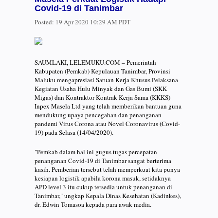
Covid-19 di Tanimbar
Posted:
19 Apr 2020 10:29 AM PDT
SAUMLAKI, LELEMUKU.COM – Pemerintah
Kabupaten (Pemkab) Kepulauan Tanimbar, Provinsi
Maluku mengapresiasi Satuan Kerja Khusus Pelaksana
Kegiatan Usaha Hulu Minyak dan Gas Bumi (SKK
Migas) dan Kontraktor Kontrak Kerja Sama (KKKS)
Inpex Masela Ltd yang telah memberikan bantuan guna
mendukung upaya pencegahan dan penanganan
pandemi Virus Corona atau Novel Coronavirus (Covid-
19) pada Selasa (14/04/2020).
"Pemkab dalam hal ini gugus tugas percepatan
penanganan Covid-19 di Tanimbar sangat berterima
kasih. Pemberian tersebut telah memperkuat kita punya
kesiapan logistik apabila korona masuk, setidaknya
APD level 3 itu cukup tersedia untuk penanganan di
Tanimbar," ungkap Kepala Dinas Kesehatan (Kadinkes),
dr. Edwin Tomasoa kepada para awak media.