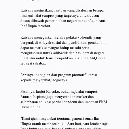
Kaisuku merincikan, bantuan yang disalurkan berupa
lima unit alat semprot yang targetnya untuk dusun-
dusun dibawah pemerintahan negeri berteon/teun Ama-
Iha Ulupia tersebut.
Kaisuku menegaskan, selaku pelaku volountir yang
bergerak di wilayah sosial dan pendidikan, gerakan ini
dapat mematik semangat hidup masohi serta
menginspirasi untuk adik-adik dan basudara di negeri
Iha Kulur untuk terus menjadikan buku dan Al-Quraan
sebagai sahabat.
"Artinya ini bagian dari program promotif literasi
kepada masyarakat," tegasnya.
Pasalnya, lanjut Kaisuku, bukan saja alat semprot,
Rumah Inspirasi juga menyerahkan masker dan
selembaran edukasi perihal pandemi dan imbauan PKM
Perwatan Iha.
"Kami ajak masyarakat terutama generasi emas Iha
Ulupia untuk membaca buku. Satu hari, satu lembar saja.
Baca buku apa saja, baca selembaran apa saja. Akan