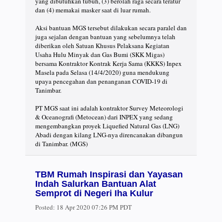
yang dibutuhkan tubuh, (3) berolah raga secara teratur
dan (4) memakai masker saat di luar rumah.
Aksi bantuan MGS tersebut dilakukan secara paralel dan
juga sejalan dengan bantuan yang sebelumnya telah
diberikan oleh Satuan Khusus Pelaksana Kegiatan
Usaha Hulu Minyak dan Gas Bumi (SKK Migas)
bersama Kontraktor Kontrak Kerja Sama (KKKS) Inpex
Masela pada Selasa (14/4/2020) guna mendukung
upaya pencegahan dan penanganan COVID-19 di
Tanimbar.
PT MGS saat ini adalah kontraktor Survey Meteorologi
& Oceanografi (Metocean) dari INPEX yang sedang
mengembangkan proyek Liquefied Natural Gas (LNG)
Abadi dengan kilang LNG-nya direncanakan dibangun
di Tanimbar. (MGS)
TBM Rumah Inspirasi dan Yayasan
Indah Salurkan Bantuan Alat
Semprot di Negeri Iha Kulur
Posted:
18 Apr 2020 07:26 PM PDT