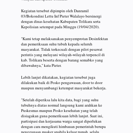
Kegiatan tersebut dipimpin oleh Danramil
03/Bokondini Lettu Inf Pieter Walalayo bersinergi
dengan dinas kesehatan Kabupaten Tolikara serta
Kepolisian setempat pada Minggu (19/04/2020).
"Kami tetap melaksanakan penyemprotan Desinfektan
dan pemeriksaan suhu tubuh kepada seluruh
masyarakat. Tidak terkecuali dengan pilot pesawat
perintis yang melayani wilayah-wilayah terpencil di
kab. Tolikara beserta dengan barang semabko yang
dibawahnya," kata Pieter.
Lebih lanjut dikatakan, kegiatan tersebut juga
dilakukan baik di Posko pengawasan, door to door
maupun menyambangi ketempat masyarakat bekerja.
"Setelah diperiksa lalu kita data, bagi yang suhu
tubuhnya diatas normal langsung kami arahkan ke
Puskesmas maupun Posko kesehatan yang telah
disiagakan guna pemeriksaan lebih lanjut. Saat ini,
partisipasi dan kerjasama warga sangat diperlukan
dengan cara mengikuti himbauan pemerintah berupa
penggunaan masker apabila keluar rumah, selalu