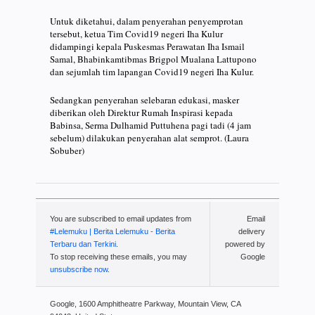
Untuk diketahui, dalam penyerahan penyemprotan
tersebut, ketua Tim Covid19 negeri Iha Kulur
didampingi kepala Puskesmas Perawatan Iha Ismail
Samal, Bhabinkamtibmas Brigpol Mualana Lattupono
dan sejumlah tim lapangan Covid19 negeri Iha Kulur.
Sedangkan penyerahan selebaran edukasi, masker
diberikan oleh Direktur Rumah Inspirasi kepada
Babinsa, Serma Dulhamid Puttuhena pagi tadi (4 jam
sebelum) dilakukan penyerahan alat semprot. (Laura
Sobuber)
You are subscribed to email updates from
Email
#Lelemuku | Berita Lelemuku - Berita
delivery
Terbaru dan Terkini
.
powered by
To stop receiving these emails, you may
Google
unsubscribe now
.
Google, 1600 Amphitheatre Parkway, Mountain View, CA