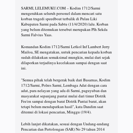
SARMI, LELEMUKU.COM – Kodim 1712/Sarmi
mengerahkan seluruh personel dalam mencari satu
korban tragedi speedboat terbalik di Pulau Liki
Kabupaten Sarmi pada Sabtu (11/4/2020) lalu. Korban
yang belum ditemukan tersebut merupakan Plh Sekda
Sarmi Falvius Yaas.
Komandan Kodim 1712/Sarmi Letkol Inf Lambert Jerry
Mailoa, SE mengatakan, untuk pencarian kepada korban
sudah dilakukan semaksimal mungkin, mulai dari sejak
dilaporkan terjadinya kecelakaan sampai dengan saat
ini.
"Semua pihak telah bergerak baik dari Basarnas, Kodim
1712/Sarmi, Polres Sarmi, Lembaga Adat dengan cara
adat, para nelayan yang ada di Sarmi, paguyuban dan
masyarakat sepanjang pantai mulai dari timur Distrik
Fee'en sampai dengan barat Distrik Pantai barat, akan
tetapi belum mendapatkan hasil", kata Dandim saat
ditemui di lokasi pencarian, Minggu (19/4).
Lebih lanjut dikatakan, sesuai dengan Undang-undang
Pencarian dan Pertolongan (SAR) No 29 tahun 2014