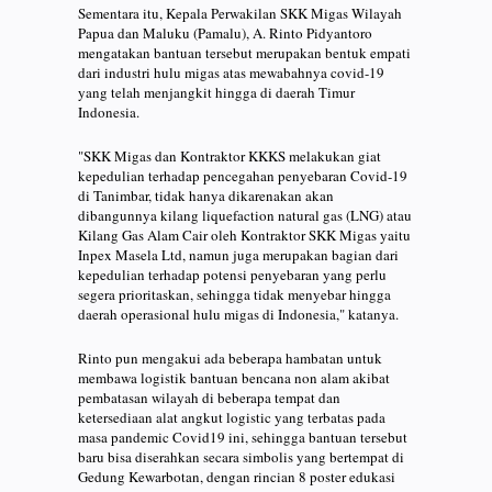
Sementara itu, Kepala Perwakilan SKK Migas Wilayah
Papua dan Maluku (Pamalu), A. Rinto Pidyantoro
mengatakan bantuan tersebut merupakan bentuk empati
dari industri hulu migas atas mewabahnya covid-19
yang telah menjangkit hingga di daerah Timur
Indonesia.
"SKK Migas dan Kontraktor KKKS melakukan giat
kepedulian terhadap pencegahan penyebaran Covid-19
di Tanimbar, tidak hanya dikarenakan akan
dibangunnya kilang liquefaction natural gas (LNG) atau
Kilang Gas Alam Cair oleh Kontraktor SKK Migas yaitu
Inpex Masela Ltd, namun juga merupakan bagian dari
kepedulian terhadap potensi penyebaran yang perlu
segera prioritaskan, sehingga tidak menyebar hingga
daerah operasional hulu migas di Indonesia," katanya.
Rinto pun mengakui ada beberapa hambatan untuk
membawa logistik bantuan bencana non alam akibat
pembatasan wilayah di beberapa tempat dan
ketersediaan alat angkut logistic yang terbatas pada
masa pandemic Covid19 ini, sehingga bantuan tersebut
baru bisa diserahkan secara simbolis yang bertempat di
Gedung Kewarbotan, dengan rincian 8 poster edukasi