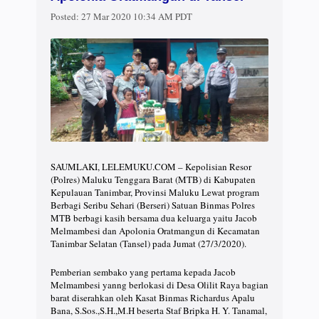
Posted:
27 Mar 2020 10:34 AM PDT
SAUMLAKI, LELEMUKU.COM – Kepolisian Resor
(Polres) Maluku Tenggara Barat (MTB) di Kabupaten
Kepulauan Tanimbar, Provinsi Maluku Lewat program
Berbagi Seribu Sehari (Berseri) Satuan Binmas Polres
MTB berbagi kasih bersama dua keluarga yaitu Jacob
Melmambesi dan Apolonia Oratmangun di Kecamatan
Tanimbar Selatan (Tansel) pada Jumat (27/3/2020).
Pemberian sembako yang pertama kepada Jacob
Melmambesi yanng berlokasi di Desa Olilit Raya bagian
barat diserahkan oleh Kasat Binmas Richardus Apalu
Bana, S.Sos.,S.H.,M.H beserta Staf Bripka H. Y. Tanamal,