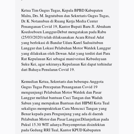
Ketua Tim Gugus Tugas, Kepala BPBD Kabupaten
Malra, Drs. M. Ingratubun dan Sekretaris Gugus Tugas,
Dr. K. Notanubun di Ruang Kerja Media Center
Penanganan Covid 19, Kantor Bupati Baru Jl. Abraham
Koedoeboen Langgur-Debut mengatakan pada Rabu
(25/03/2020) telah dilaksanakan Acara Ritual Adat
yang berlokasi di Bandar Udara Karel Sadsuitubun
Langgur dan Lokasi Pelabuhan Motor Watdek Langgur
yang dilakukan oleh Dewan Adat yang terdiri dari Para
Rat Kepulauan Kei sebagai manivestasi Kebudayaan
Suku Kei, agar sekiranya Kepulauan Kei dapat terhindar
dari Bahaya Penularan Covid 19.
Kemudian Ketua, Sekretaris dan beberapa Anggota
Gugus Tugas Percepatan Penanganan Covid 19
mengunjungi Pelabuhan Motor Watdek dan Pasar
Langgur melihat bantuan Cuci Tangan dan Wadah
Sabun yang merupakan Bantuan dari HIPMI Kota Tual
sekaligus mempraktekan Cara Mencuci Tangan yang
Benar kepada para Pengunjung yang ada di daerah
Pelabuhan Motor dan Pasar Langgur.Dilanjutkan pada
Pukul 15.30 WIT adanya Penyemprotan disinfektan
pada Gedung RRI Tual, Kantor KPUD Kabupaten