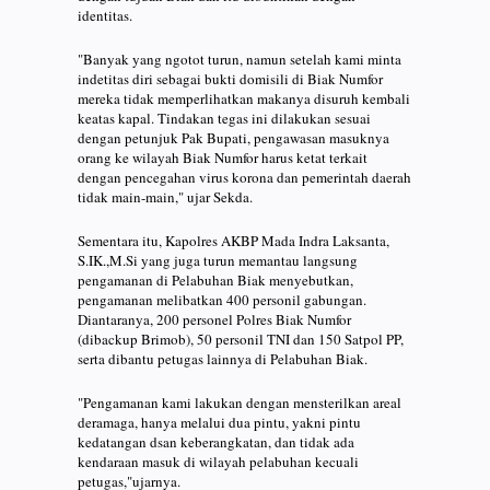
identitas.
"Banyak yang ngotot turun, namun setelah kami minta
indetitas diri sebagai bukti domisili di Biak Numfor
mereka tidak memperlihatkan makanya disuruh kembali
keatas kapal. Tindakan tegas ini dilakukan sesuai
dengan petunjuk Pak Bupati, pengawasan masuknya
orang ke wilayah Biak Numfor harus ketat terkait
dengan pencegahan virus korona dan pemerintah daerah
tidak main-main," ujar Sekda.
Sementara itu, Kapolres AKBP Mada Indra Laksanta,
S.IK.,M.Si yang juga turun memantau langsung
pengamanan di Pelabuhan Biak menyebutkan,
pengamanan melibatkan 400 personil gabungan.
Diantaranya, 200 personel Polres Biak Numfor
(dibackup Brimob), 50 personil TNI dan 150 Satpol PP,
serta dibantu petugas lainnya di Pelabuhan Biak.
"Pengamanan kami lakukan dengan mensterilkan areal
deramaga, hanya melalui dua pintu, yakni pintu
kedatangan dsan keberangkatan, dan tidak ada
kendaraan masuk di wilayah pelabuhan kecuali
petugas,"ujarnya.