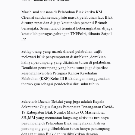
Masih soal suasana di Pelabuhan Biak ketika KM.
Ciremai sandar, semua pintu masuk pelabuhan laut Biak
ditutup rapat dan dijaga ketat poleh personil Brimob
bersenjata. Sementara di terminal keberangkatan, dijaga
ketat oleh pertugas gabungan TNI/Polri, dibantu Satpol
PP.
Setiap orang yang masuk diareal pelabuhan wajib
melewati bilik penyemprotan disinfektan, demikian
halnya penumpang yang diizinkan turun di pelabuhan.
Demikian penumpang yang baru turun juga diperiksa
kesehatannya oleh Petugaas Kantor Kesehatan
Pelabuhan (KKP) Kelas III Biak dengan menggunakan
thermo gun sebagai pendeteksi dini suhu tubuh.
.
Sekretaris Daerah (Sekda) yang juga adalah Kepala
Sekretariat Gugus Satgas Percepatan Penanganan Covid-
19 Kabupaten Biak Numfor Markus O. Masnembra,
SH.,MM yang memantau langsung aktivitas turunnya
penumpang di Pelabuhan Biak mengatakan, bahwa
penumpang yang dibolehkan turun hanya penumpang
dengan tujuan Biak dan itu dibuktikan dengan