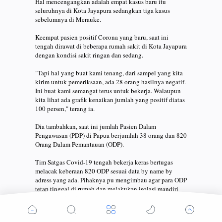
Hal mencengangkan adalah empat kasus baru itu
seluruhnya di Kota Jayapura sedangkan tiga kasus
sebelumnya di Merauke. ⠀
⠀
Keempat pasien positif Corona yang baru, saat ini
tengah dirawat di beberapa rumah sakit di Kota Jayapura
dengan kondisi sakit ringan dan sedang. ⠀
⠀
"Tapi hal yang buat kami tenang, dari sampel yang kita
kirim untuk pemeriksaan, ada 28 orang hasilnya negatif.
Ini buat kami semangat terus untuk bekerja. Walaupun
kita lihat ada grafik kenaikan jumlah yang positif diatas
100 persen," terang ia. ⠀
⠀
Dia tambahkan, saat ini jumlah Pasien Dalam
Pengawasan (PDP) di Papua berjumlah 38 orang dan 820
Orang Dalam Pemantauan (ODP).⠀
⠀
Tim Satgas Covid-19 tengah bekerja keras bertugas
melacak keberaan 820 ODP sesuai data by name by
adress yang ada. Pihaknya pu mengimbau agar para ODP
tetap tinggal di rumah dan melakukan isolasi mandiri
guna menghindari penyebaran virus.⠀
⠀
"Yang utama jangan melakukan aktivitas tambahan.