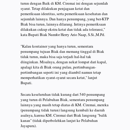
turun dengan Baik di KM. Ciremai ini dengan sejumlah
syarat. Tetap dilakukan penjagaan ketat dan
pemeriksaan identitas, serta pemeriksaan kesehatan dan
sejumlah lainnya. Dan hanya penumpang, yang ber-KTP
Biak bisa turun, lainnya dilarang. Intinya pemeriksaan
dilakukan cukup ekstra ketat dan tidak ada toleransi,"
kata Bupati Biak Numfor Herry Ario Naap, S.Si.,M.Pd.
"Kalau kontainer yang hanya turun, sementara
penumpang tujuan Biak dan memang tinggal di Biak
tidak turun, maka bisa saja terjadi hal-hal tak
diinginkan. Misalnya, dengan nekat lompat dari kapal,
apalagi kita di Biak orang pulau, pertimbangan-
pertimbangan seperti ini yang diambil namun tetap
memperhatikan syarat-syarat secara ketat," lanjut
Bupati.
Secara keseluruhan tidak kurang dari 540 penumpang
yang turun di Pelabuhan Biak, sementara penumpang
lainnya yang masih tetap diatas di KM. Ciremai, mereka
(penumpang tidak turun) langsung kembali ke daerah
asalnya, karena KM. Ciremai dari Biak langsung "balik
kanan" (tidak diperbolehkan lanjut ke Pelabuhan
Jayapura).