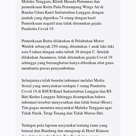
Maluku Tenggara, Klinik Husada Perumnas dan
pemeriksaan Rutin Pada Penumpang Wings Air di
Bandar Udara Karel Sadsuitubun Langgur, dengan
jumlah yang diperiksa 74 orang dengan hasil
Pemeriksaan negatif atau tidak ditemukan gejala
Penderita Covid 19.
Pemeriksaan Rutin dilakukan di Pelabuhan Motor
Watdek sebanyak 250 orang, ditemukan 1 anak laki-laki
usia 9 tahun dengan suhu tubuh 38 derajat C. Setelah
dilakukan Anamnese, tidak ditemukan gejala Covid 19
sehingga yang bersangkutan hanya diberikan obat guna
membantu proses penyembuhan.
Selanjutnya telah beredar informasi melalui Media
Sosial yang menyatakan terdapat 1 orang Penderita
Covid 19 di RSUD Karel Sadsuitubun Langgur dan RS
Hati Kudus Langgur. Sehingga disampaikan bahwa
informasi tersebut menyesatkan dan tidak benar (Hoax).
Tim gugus meminta masyarakat Maluku Tenggara agar
Tidak Panik, Tetap Tenang dan Tidak Mawas Diri.
Terdapat pula laporan nasyarakat tentang tamu yang
berasal dari Bandung dan menginap di Hotel Kimson
dan dalam kondisi Sakit. Tim Kesehatan segera