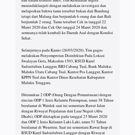
menindaklanjuti dengan melakukan investigasi dan
melaporkan bahwa tamu tersebut bukan dari Bandung
tetapi dari Malang dan berjumlah 6 orang dan dari Bali
berjumlah 2 orang. Tamu tersebut Cek in tanggal 22
Maret 2020 dan Cek Out tanggal 24 Maret 2020 dan
semuanya telah kembali ke Daerah Asal dengan Kondisi
Sehat.
Selanjutnya pada Kamis (26/03/2020), Tim gugus
melakukan Penyemprotan Disinfektan Pada Lokasi
Swalayan Gota, Makodim 1503, RSUD Karel
Sadsuitubun Langgur, BRI Cabang Tual, Bank Maluku-
Maluku Utara Cabang Tual, Kantor Pos Langgur, Kantor
KPPN Tual dan Kantor Dinas Kesehatan Kabupaten
Maluku Tenggara.
Ditemukan 2 ODP (Orang Dengan Pemantauan) dengan
rincian ODP 1 Jenis Kelamin Perempuan, umur 38 Tahun
beralamat di Watdek saat ini sementara Rawat Jalan
dengan Riwayat Perjalanan dari Luar Negeri (Abu
Dhabi), ODP ditetapkan pada tanggal 23 Maret 2020
dan ODP 2 Jenis Kelamin Laki-Laki, umur 51 Tahun
beralamat di Wearsten. Saat ini sementara Rawat Inap di
RSUD Karel Sadsuitubun Langgur dengan Riwayat