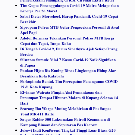
Tim Gugus Penanggulangan Covid-19 Malra Melaporkan
Kinerja Per 26 Maret
Sabai Dieter Morscheck Harap Pandemik Covid-19 Cepat
Berakhir
Sipropam Polres MTB Gelar Pengecekan Personil di Awal
Apel Pagi
Adolof Bormasa Tekankan Personel Polres MTB Kerja
Cepat dan Tepat, Tanpa Kaku
Di Tengah Covid-19, Darius Sinathyra Ajak Setiap Orang
Berdoa
Silwanus Sumule Nilai 7 Kasus Covid-19 Naik Signifikan
di Papua
Paukan Hijau Bis Kuning Dinas Lingkungan Hidup Alor
Bersihkan Kota Kalabahi
Forkopimda Bentuk Tim Percepatan Penanganan COVID-
19 di Kota Kupang
Elvianus Wairata Pimpin Aksi Pemantauan dan
Penutupan Tempat Hiburan Malam di Kupang Selama 14
Hari
Seorang Ibu Warga Muting Melahirkan di Pos Satgas
Yonif MR 411 Barki
Satgas Raider 300 Laksanakan Patroli Keamanan di
Kampung Binaan dan Seputaran Pos Keerom
Jokowi Ikuti Konferensi Tingkat Tinggi Luar Biasa G20