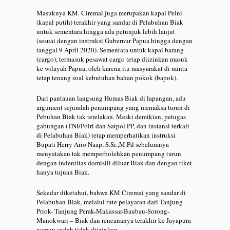
Masuknya KM. Ciremai juga merupakan kapal Pelni
(kapal putih) terakhir yang sandar di Pelabuhan Biak
untuk sementara hingga ada petunjuk lebih lanjut
(sesuai dengan instruksi Gubernur Papua hingga dengan
tanggal 9 April 2020). Sementara untuk kapal barang
(cargo), termasuk pesawat cargo tetap diizinkan masuk
ke wilayah Papua, oleh karena itu masyarakat di minta
tetap tenang soal kebutuhan bahan pokok (bapok).
Dari pantauan langsung Humas Biak di lapangan, adu
argument sejumlah penumpang yang memaksa turun di
Pebuhan Biak tak terelakan. Meski demikian, petugas
gabungan (TNI/Polri dan Satpol PP, dan instansi terkait
di Pelabuhan Biak) tetap memperhatikan instruksi
Bupati Herry Ario Naap, S.Si.,M.Pd sebelumnya
menyatakan tak memperbolehkan penumpang turun
dengan indentitas domisili diluar Biak dan dengan tiket
hanya tujuan Biak.
Sekedar diketahui, bahwa KM Ciremai yang sandar di
Pelabuhan Biak, melalui rute pelayaran dari Tanjung
Priok- Tanjung Perak-Makassar-Baubau-Sorong-
Manokwari – Biak dan rencananya terakhir ke Jayapura
namun sudah tidak diizinkan.