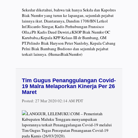
Sekedar diketahui, bahwa tak hanya Sekda dan Kapolres
Biak Numfor yang turun ke lapangan, sejumlah pejabat
lainnya ikut. Diantaranya, Dandim 1708/BN Letkol
Inf.Ricardo Siregar, Kadis Perhubungan Fransisco
Olla,cPlt Kadis Daud Duwiri,cKSOP Biak Numfor OC
Karubaba,cKepala KPP Kelaas III dr Bambang, GM
PT.Pelindo Biak Haryson Peter Nanlohy, Kepala Cabang
Pelni Biak Bambang Budiono dan sejumlah pejabat
terkait lainnya. (HumasBiakNumfor)
Tim Gugus Penanggulangan Covid-
19 Malra Melaporkan Kinerja Per 26
Maret
Posted:
27 Mar 2020 02:14 AM PDT
LANGGUR, LELEMUKU.COM – Pemerintah
Kabupaten Maluku Tenggara menyampaikan
laporannya terkait Penanggulangan Covid-19 melalui
Tim Gugus Tugas Percepatan Penanganan Covid-19
pada Kamis (26/03/2020).