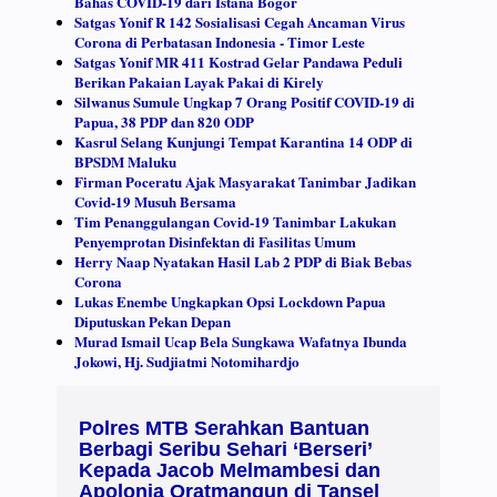
Bahas COVID-19 dari Istana Bogor
Satgas Yonif R 142 Sosialisasi Cegah Ancaman Virus
Corona di Perbatasan Indonesia - Timor Leste
Satgas Yonif MR 411 Kostrad Gelar Pandawa Peduli
Berikan Pakaian Layak Pakai di Kirely
Silwanus Sumule Ungkap 7 Orang Positif COVID-19 di
Papua, 38 PDP dan 820 ODP
Kasrul Selang Kunjungi Tempat Karantina 14 ODP di
BPSDM Maluku
Firman Poceratu Ajak Masyarakat Tanimbar Jadikan
Covid-19 Musuh Bersama
Tim Penanggulangan Covid-19 Tanimbar Lakukan
Penyemprotan Disinfektan di Fasilitas Umum
Herry Naap Nyatakan Hasil Lab 2 PDP di Biak Bebas
Corona
Lukas Enembe Ungkapkan Opsi Lockdown Papua
Diputuskan Pekan Depan
Murad Ismail Ucap Bela Sungkawa Wafatnya Ibunda
Jokowi, Hj. Sudjiatmi Notomihardjo
Polres MTB Serahkan Bantuan
Berbagi Seribu Sehari ‘Berseri’
Kepada Jacob Melmambesi dan
Apolonia Oratmangun di Tansel