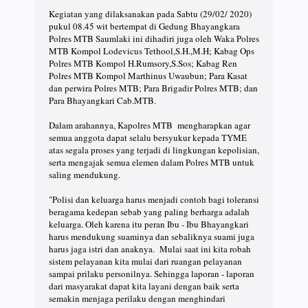
Kegiatan yang dilaksanakan pada Sabtu (29/02/ 2020)
pukul 08.45 wit bertempat di Gedung Bhayangkara
Polres MTB Saumlaki ini dihadiri juga oleh Waka Polres
MTB Kompol Lodevicus Tethool,S.H.,M.H; Kabag Ops
Polres MTB Kompol H.Rumsory,S.Sos; Kabag Ren
Polres MTB Kompol Marthinus Uwaubun; Para Kasat
dan perwira Polres MTB; Para Brigadir Polres MTB; dan
Para Bhayangkari Cab.MTB.
Dalam arahannya, Kapolres MTB mengharapkan agar
semua anggota dapat selalu bersyukur kepada TYME
atas segala proses yang terjadi di lingkungan kepolisian,
serta mengajak semua elemen dalam Polres MTB untuk
saling mendukung.
"Polisi dan keluarga harus menjadi contoh bagi toleransi
beragama kedepan sebab yang paling berharga adalah
keluarga. Oleh karena itu peran Ibu - Ibu Bhayangkari
harus mendukung suaminya dan sebaliknya suami juga
harus jaga istri dan anaknya. Mulai saat ini kita robah
sistem pelayanan kita mulai dari ruangan pelayanan
sampai prilaku personilnya. Sehingga laporan - laporan
dari masyarakat dapat kita layani dengan baik serta
semakin menjaga perilaku dengan menghindari