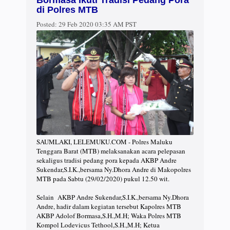
Bormasa Ikuti Tradisi Pedang Pora
di Polres MTB
Posted:
29 Feb 2020 03:35 AM PST
SAUMLAKI, LELEMUKU.COM - Polres Maluku
Tenggara Barat (MTB) melaksanakan acara pelepasan
sekaligus tradisi pedang pora kepada AKBP Andre
Sukendar,S.I.K.,bersama Ny.Dhora Andre di Makopolres
MTB pada Sabtu (29/02/2020) pukul 12.50 wit.
Selain AKBP Andre Sukendar,S.I.K.,bersama Ny.Dhora
Andre, hadir dalam kegiatan tersebut Kapolres MTB
AKBP Adolof Bormasa,S.H.,M.H; Waka Polres MTB
Kompol Lodevicus Tethool,S.H.,M.H; Ketua