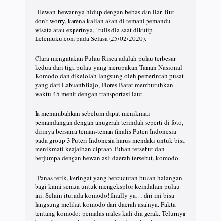
"Hewan-hewannya hidup dengan bebas dan liar. But
don't worry, karena kalian akan di temani pemandu
wisata atau expertnya," tulis dia saat dikutip
Lelemuku.com pada Selasa (25/02/2020).
Clara mengatakan Pulau Rinca adalah pulau terbesar
kedua dari tiga pulau yang merupakan Taman Nasional
Komodo dan dikelolah langsung oleh pemerintah pusat
yang dari LabuanbBajo, Flores Barat membutuhkan
waktu 45 menit dengan transportasi laut.
Ia menambahkan sebelum dapat menikmati
pemandangan dengan anugerah terindah seperti di foto,
dirinya bersama teman-teman finalis Puteri Indonesia
pada group 3 Puteri Indonesia harus mendaki untuk bisa
menikmati keajaiban ciptaan Tuhan tersebut dan
berjumpa dengan hewan asli daerah tersebut, komodo.
"Panas terik, keringat yang bercucuran bukan halangan
bagi kami semua untuk mengeksplor keindahan pulau
ini. Selain itu, ada komodo! finally ya… diri ini bisa
langsung melihat komodo dari daerah asalnya. Fakta
tentang komodo: pemalas males kali dia gerak. Telurnya