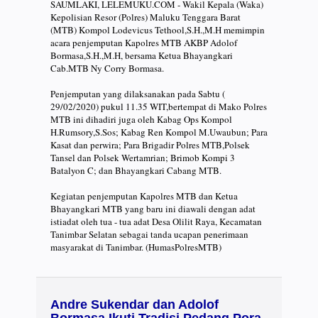
SAUMLAKI, LELEMUKU.COM - Wakil Kepala (Waka)
Kepolisian Resor (Polres) Maluku Tenggara Barat
(MTB) Kompol Lodevicus Tethool,S.H.,M.H memimpin
acara penjemputan Kapolres MTB AKBP Adolof
Bormasa,S.H.,M.H, bersama Ketua Bhayangkari
Cab.MTB Ny Corry Bormasa.
Penjemputan yang dilaksanakan pada Sabtu (
29/02/2020) pukul 11.35 WIT,bertempat di Mako Polres
MTB ini dihadiri juga oleh Kabag Ops Kompol
H.Rumsory,S.Sos; Kabag Ren Kompol M.Uwaubun; Para
Kasat dan perwira; Para Brigadir Polres MTB,Polsek
Tansel dan Polsek Wertamrian; Brimob Kompi 3
Batalyon C; dan Bhayangkari Cabang MTB.
Kegiatan penjemputan Kapolres MTB dan Ketua
Bhayangkari MTB yang baru ini diawali dengan adat
istiadat oleh tua - tua adat Desa Olilit Raya, Kecamatan
Tanimbar Selatan sebagai tanda ucapan penerimaan
masyarakat di Tanimbar. (HumasPolresMTB)
Andre Sukendar dan Adolof