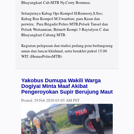
Bhayangkari Cab.MTB Ny.Corry Bormasa.
Selanjutnya Kabag Ops Kompol H.Rumsory,S.Sos;
Kabag Ren Kompol M.Uwaubun; para Kasat dan
perwira; Para Brigadir Polres MTB,Polsek Tansel dan
Polsek Wertamrian; Brimob Kompi 3 Baytalyon C dan
Bhayangkari Cabang MTB.
Kegiatan pelepasan dan tradisi pedang pora berlangsung
aman dan lancar khidmad, serta berakhir pukul 15.00
WIT. (HumasPolresMTB)
Yakobus Dumupa Wakili Warga
Dogiyai Minta Maaf Akibat
Pengeroyokan Supir Berujung Maut
Posted:
29 Feb 2020 03:05 AM PST