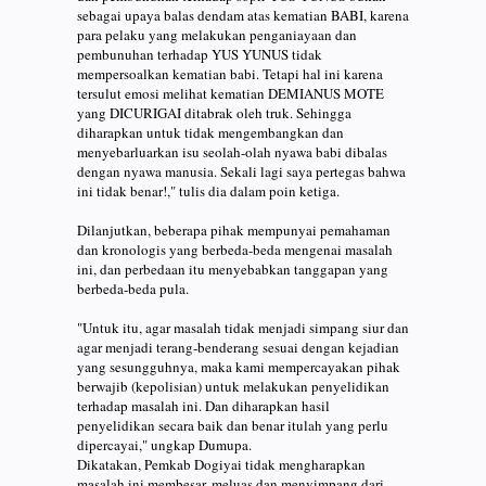
sebagai upaya balas dendam atas kematian BABI, karena
para pelaku yang melakukan penganiayaan dan
pembunuhan terhadap YUS YUNUS tidak
mempersoalkan kematian babi. Tetapi hal ini karena
tersulut emosi melihat kematian DEMIANUS MOTE
yang DICURIGAI ditabrak oleh truk. Sehingga
diharapkan untuk tidak mengembangkan dan
menyebarluarkan isu seolah-olah nyawa babi dibalas
dengan nyawa manusia. Sekali lagi saya pertegas bahwa
ini tidak benar!," tulis dia dalam poin ketiga.
Dilanjutkan, beberapa pihak mempunyai pemahaman
dan kronologis yang berbeda-beda mengenai masalah
ini, dan perbedaan itu menyebabkan tanggapan yang
berbeda-beda pula.
"Untuk itu, agar masalah tidak menjadi simpang siur dan
agar menjadi terang-benderang sesuai dengan kejadian
yang sesungguhnya, maka kami mempercayakan pihak
berwajib (kepolisian) untuk melakukan penyelidikan
terhadap masalah ini. Dan diharapkan hasil
penyelidikan secara baik dan benar itulah yang perlu
dipercayai," ungkap Dumupa.
Dikatakan, Pemkab Dogiyai tidak mengharapkan
masalah ini membesar, meluas dan menyimpang dari