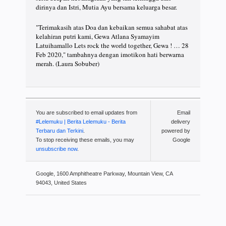
dirinya dan Istri, Mutia Ayu bersama keluarga besar.
"Terimakasih atas Doa dan kebaikan semua sahabat atas
kelahiran putri kami, Gewa Atlana Syamayim
Latuihamallo Lets rock the world together, Gewa ! … 28
Feb 2020," tambahnya dengan imotikon hati berwarna
merah. (Laura Sobuber)
You are subscribed to email updates from
Email
#Lelemuku | Berita Lelemuku - Berita
delivery
Terbaru dan Terkini
.
powered by
To stop receiving these emails, you may
Google
unsubscribe now
.
Google, 1600 Amphitheatre Parkway, Mountain View, CA
94043, United States