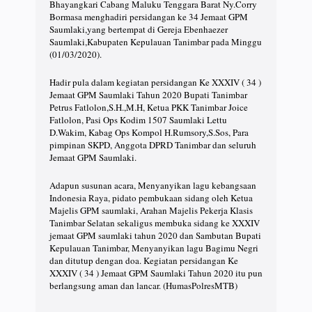
Bhayangkari Cabang Maluku Tenggara Barat Ny.Corry
Bormasa menghadiri persidangan ke 34 Jemaat GPM
Saumlaki,yang bertempat di Gereja Ebenhaezer
Saumlaki,Kabupaten Kepulauan Tanimbar pada Minggu
(01/03/2020).
Hadir pula dalam kegiatan persidangan Ke XXXIV ( 34 )
Jemaat GPM Saumlaki Tahun 2020 Bupati Tanimbar
Petrus Fatlolon,S.H.,M.H, Ketua PKK Tanimbar Joice
Fatlolon, Pasi Ops Kodim 1507 Saumlaki Lettu
D.Wakim, Kabag Ops Kompol H.Rumsory,S.Sos, Para
pimpinan SKPD, Anggota DPRD Tanimbar dan seluruh
Jemaat GPM Saumlaki.
Adapun susunan acara, Menyanyikan lagu kebangsaan
Indonesia Raya, pidato pembukaan sidang oleh Ketua
Majelis GPM saumlaki, Arahan Majelis Pekerja Klasis
Tanimbar Selatan sekaligus membuka sidang ke XXXIV
jemaat GPM saumlaki tahun 2020 dan Sambutan Bupati
Kepulauan Tanimbar, Menyanyikan lagu Bagimu Negri
dan ditutup dengan doa. Kegiatan persidangan Ke
XXXIV ( 34 ) Jemaat GPM Saumlaki Tahun 2020 itu pun
berlangsung aman dan lancar. (HumasPolresMTB)