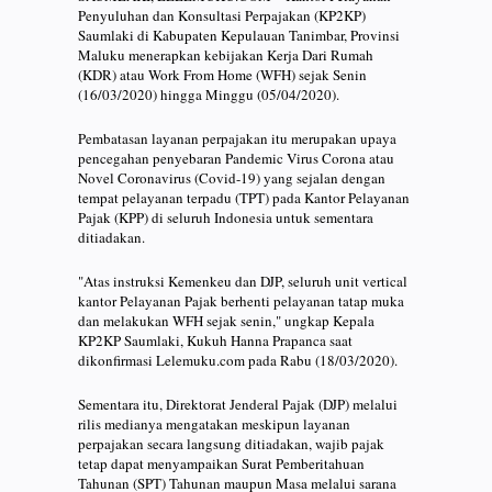
Penyuluhan dan Konsultasi Perpajakan (KP2KP)
Saumlaki di Kabupaten Kepulauan Tanimbar, Provinsi
Maluku menerapkan kebijakan Kerja Dari Rumah
(KDR) atau Work From Home (WFH) sejak Senin
(16/03/2020) hingga Minggu (05/04/2020).
Pembatasan layanan perpajakan itu merupakan upaya
pencegahan penyebaran Pandemic Virus Corona atau
Novel Coronavirus (Covid-19) yang sejalan dengan
tempat pelayanan terpadu (TPT) pada Kantor Pelayanan
Pajak (KPP) di seluruh Indonesia untuk sementara
ditiadakan.
"Atas instruksi Kemenkeu dan DJP, seluruh unit vertical
kantor Pelayanan Pajak berhenti pelayanan tatap muka
dan melakukan WFH sejak senin," ungkap Kepala
KP2KP Saumlaki, Kukuh Hanna Prapanca saat
dikonfirmasi Lelemuku.com pada Rabu (18/03/2020).
Sementara itu, Direktorat Jenderal Pajak (DJP) melalui
rilis medianya mengatakan meskipun layanan
perpajakan secara langsung ditiadakan, wajib pajak
tetap dapat menyampaikan Surat Pemberitahuan
Tahunan (SPT) Tahunan maupun Masa melalui sarana