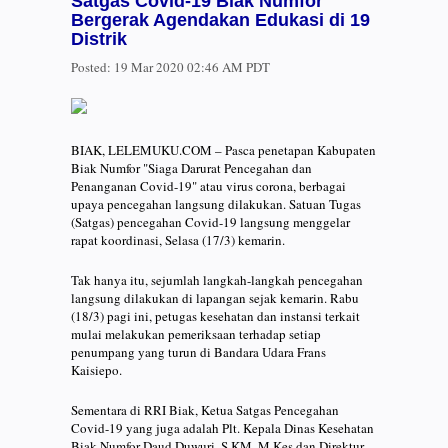
Satgas Covid-19 Biak Numfor
Bergerak Agendakan Edukasi di 19
Distrik
Posted:
19 Mar 2020 02:46 AM PDT
BIAK, LELEMUKU.COM – Pasca penetapan Kabupaten
Biak Numfor "Siaga Darurat Pencegahan dan
Penanganan Covid-19" atau virus corona, berbagai
upaya pencegahan langsung dilakukan. Satuan Tugas
(Satgas) pencegahan Covid-19 langsung menggelar
rapat koordinasi, Selasa (17/3) kemarin.
Tak hanya itu, sejumlah langkah-langkah pencegahan
langsung dilakukan di lapangan sejak kemarin. Rabu
(18/3) pagi ini, petugas kesehatan dan instansi terkait
mulai melakukan pemeriksaan terhadap setiap
penumpang yang turun di Bandara Udara Frans
Kaisiepo.
Sementara di RRI Biak, Ketua Satgas Pencegahan
Covid-19 yang juga adalah Plt. Kepala Dinas Kesehatan
Biak Numfor Daud Duwuri, S.KM.,M.Kes dan Direktur