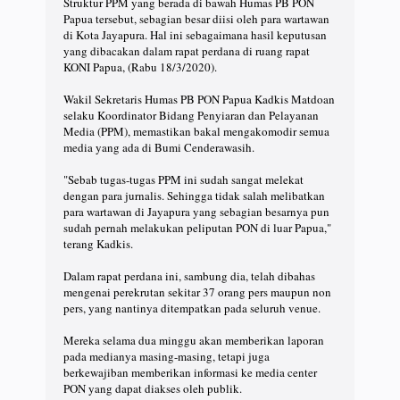
Struktur PPM yang berada di bawah Humas PB PON
Papua tersebut, sebagian besar diisi oleh para wartawan
di Kota Jayapura. Hal ini sebagaimana hasil keputusan
yang dibacakan dalam rapat perdana di ruang rapat
KONI Papua, (Rabu 18/3/2020). ⠀
⠀
Wakil Sekretaris Humas PB PON Papua Kadkis Matdoan
selaku Koordinator Bidang Penyiaran dan Pelayanan
Media (PPM), memastikan bakal mengakomodir semua
media yang ada di Bumi Cenderawasih.⠀
⠀
"Sebab tugas-tugas PPM ini sudah sangat melekat
dengan para jurnalis. Sehingga tidak salah melibatkan
para wartawan di Jayapura yang sebagian besarnya pun
sudah pernah melakukan peliputan PON di luar Papua,"
terang Kadkis.⠀
⠀
Dalam rapat perdana ini, sambung dia, telah dibahas
mengenai perekrutan sekitar 37 orang pers maupun non
pers, yang nantinya ditempatkan pada seluruh venue. ⠀
⠀
Mereka selama dua minggu akan memberikan laporan
pada medianya masing-masing, tetapi juga
berkewajiban memberikan informasi ke media center
PON yang dapat diakses oleh publik. ⠀