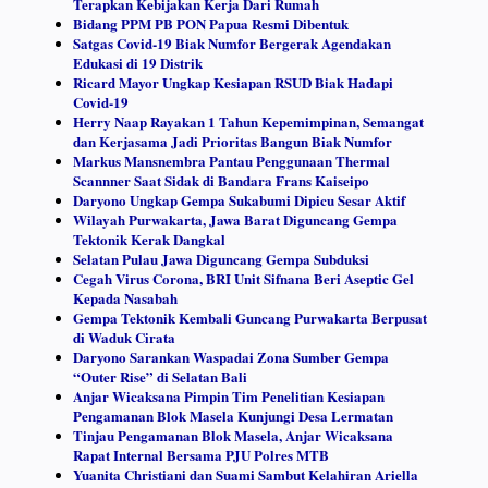
Terapkan Kebijakan Kerja Dari Rumah
Bidang PPM PB PON Papua Resmi Dibentuk⠀
Satgas Covid-19 Biak Numfor Bergerak Agendakan
Edukasi di 19 Distrik
Ricard Mayor Ungkap Kesiapan RSUD Biak Hadapi
Covid-19
Herry Naap Rayakan 1 Tahun Kepemimpinan, Semangat
dan Kerjasama Jadi Prioritas Bangun Biak Numfor
Markus Mansnembra Pantau Penggunaan Thermal
Scannner Saat Sidak di Bandara Frans Kaiseipo
Daryono Ungkap Gempa Sukabumi Dipicu Sesar Aktif
Wilayah Purwakarta, Jawa Barat Diguncang Gempa
Tektonik Kerak Dangkal
Selatan Pulau Jawa Diguncang Gempa Subduksi
Cegah Virus Corona, BRI Unit Sifnana Beri Aseptic Gel
Kepada Nasabah
Gempa Tektonik Kembali Guncang Purwakarta Berpusat
di Waduk Cirata
Daryono Sarankan Waspadai Zona Sumber Gempa
“Outer Rise” di Selatan Bali
Anjar Wicaksana Pimpin Tim Penelitian Kesiapan
Pengamanan Blok Masela Kunjungi Desa Lermatan
Tinjau Pengamanan Blok Masela, Anjar Wicaksana
Rapat Internal Bersama PJU Polres MTB
Yuanita Christiani dan Suami Sambut Kelahiran Ariella