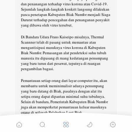
dan penanangan terhadap virus korona atau Covid-19.
Sejumlah langkah-langkah konkrit langsung dilakukan
pasca penetapan Kabupaten Biak Numfor menjadi Siaga
Darurat terhadap pencegahan dan penanganan penyakit
yang dibawa oleh virus tersebut.
Di Bandara Udara Frans Kaiseipo misalnya, Thermal
Scannner telah di pasang untuk memantau atau
mengantisipasi masuknya virus korona di Kabupaten
Biak Numfor. Pemasangan alat pendeteksi suhu tubuh
manusia itu dipasang di ruang kedatangan penumpang
yang baru turun dari pesawat, tepatnya di ruangan
pengambilan bagasi.
Pemantauan setiap orang dari layar computer itu, akan
membantu untuk meminimalisir adanya penumpang
yang baru datang di Biak, pasalnya dengan alat itu
setipa orang dapat dipantau minimal suhu tubuhnya.
Selain di bandara, Pemerintah Kabupaten Biak Numfor
juga akan memperketat pemantauan keluar masuknya
orang di wilayah Pelabuhan Laut Biak.
"Pemerintah Daerah juga memberikan memberikan
apresiasi terhadap Angkasa Pura dan Kantor Kesehatan