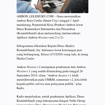
AMBON, LELEMUKU.COM – Guna mewujudkan
Ambon Kota Cerdas (Smart City), tanggal 1 April
mendatang, Pemerintah Kota (Pemkot) Ambon lewat
Dinas Komunikasi Informatika dan Persandian
(KominfoSandi) akan melaunching (meluncurkan)
Aplikasi Ambon @ccess versi 2 (v.2).
Sebagaimana dikatakan Kepala Dinas (Kadis)
KominfoSandi, Joy Adriaansz lewat keterangan pers
yang berlangsung, Selasa (3/3/2020) siang tadi, di ruang
Media Center.
Ambon @ccess v.2 merupakan pembaruan dari Ambon
@ccess v.1 yang sudah dilaunching pada tanggal 26
September 2019, silam. "Ambon Access v.1 lebih
menitikberatkan pada UMKM, sementara v.2, kita lebih
kepada public service atau pelayanan publik," jelas
Kadis.
Kadis menjelaskan, untuk pembaruan Aplikasi, Dinas
KominfoSandi yang bekerjasama dengan Valdo Group
menggandeng Dinas Penanaman Modal dan Pelayanan