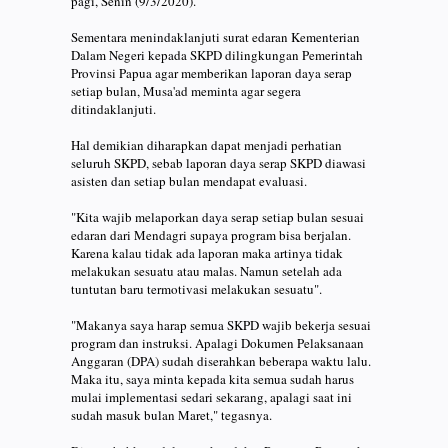
pagi, Senin (9/3/2020).⠀
⠀
Sementara menindaklanjuti surat edaran Kementerian
Dalam Negeri kepada SKPD dilingkungan Pemerintah
Provinsi Papua agar memberikan laporan daya serap
setiap bulan, Musa'ad meminta agar segera
ditindaklanjuti. ⠀
⠀
Hal demikian diharapkan dapat menjadi perhatian
seluruh SKPD, sebab laporan daya serap SKPD diawasi
asisten dan setiap bulan mendapat evaluasi.⠀
⠀
"Kita wajib melaporkan daya serap setiap bulan sesuai
edaran dari Mendagri supaya program bisa berjalan.
Karena kalau tidak ada laporan maka artinya tidak
melakukan sesuatu atau malas. Namun setelah ada
tuntutan baru termotivasi melakukan sesuatu".⠀
⠀
"Makanya saya harap semua SKPD wajib bekerja sesuai
program dan instruksi. Apalagi Dokumen Pelaksanaan
Anggaran (DPA) sudah diserahkan beberapa waktu lalu.
Maka itu, saya minta kepada kita semua sudah harus
mulai implementasi sedari sekarang, apalagi saat ini
sudah masuk bulan Maret," tegasnya.⠀
⠀