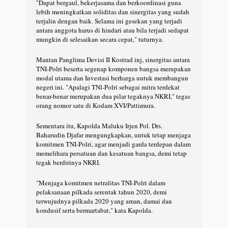
"Dapat bergaul, bekerjasama dan berkoordinasi guna
lebih meningkatkan soliditas dan sinergitas yang sudah
terjalin dengan baik. Selama ini gesekan yang terjadi
antara anggota harus di hindari atau bila terjadi sedapat
mungkin di selesaikan secara cepat," tuturnya.
Mantan Panglima Devisi II Kostrad inj, sinergitas antara
TNI-Polri beserta segenap komponen bangsa merupakan
modal utama dan Investasi berharga untuk membangun
negeri ini. "Apalagi TNl-Polri sebagai mitra terdekat
benar-benar merupakan dua pilar tegaknya NKRI," tegas
orang nomor satu di Kodam XVI/Pattimura.
Sementara itu, Kapolda Maluku Irjen Pol. Drs.
Baharudin Djafar mengungkapkan, untuk tetap menjaga
komitmen TNI-Polri, agar menjadi garda terdepan dalam
memelihara persatuan dan kesatuan bangsa, demi tetap
tegak berdirinya NKRI.
"Menjaga komitmen netralitas TNI-Polri dalam
pelaksanaan pilkada serentak tahun 2020, demi
terwujudnya pilkada 2020 yang aman, damai dan
kondusif serta bermartabat," kata Kapolda.