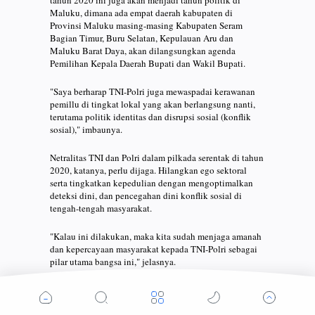
tahun 2020 ini juga akan menjadi tahun politik di
Maluku, dimana ada empat daerah kabupaten di
Provinsi Maluku masing-masing Kabupaten Seram
Bagian Timur, Buru Selatan, Kepulauan Aru dan
Maluku Barat Daya, akan dilangsungkan agenda
Pemilihan Kepala Daerah Bupati dan Wakil Bupati.
"Saya berharap TNI-Polri juga mewaspadai kerawanan
pemillu di tingkat lokal yang akan berlangsung nanti,
terutama politik identitas dan disrupsi sosial (konflik
sosial)," imbaunya.
Netralitas TNI dan Polri dalam pilkada serentak di tahun
2020, katanya, perlu dijaga. Hilangkan ego sektoral
serta tingkatkan kepedulian dengan mengoptimalkan
deteksi dini, dan pencegahan dini konflik sosial di
tengah-tengah masyarakat.
"Kalau ini dilakukan, maka kita sudah menjaga amanah
dan kepercayaan masyarakat kepada TNI-Polri sebagai
pilar utama bangsa ini," jelasnya.
Masih kata Gubernur, saat ini peran TNI-Polri berada
pada era perubahan yang terus berkelanjutan, bergerak