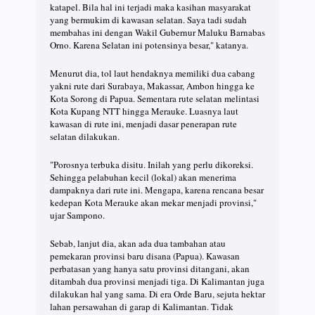
katapel. Bila hal ini terjadi maka kasihan masyarakat
yang bermukim di kawasan selatan. Saya tadi sudah
membahas ini dengan Wakil Gubernur Maluku Barnabas
Orno. Karena Selatan ini potensinya besar," katanya.
Menurut dia, tol laut hendaknya memiliki dua cabang
yakni rute dari Surabaya, Makassar, Ambon hingga ke
Kota Sorong di Papua. Sementara rute selatan melintasi
Kota Kupang NTT hingga Merauke. Luasnya laut
kawasan di rute ini, menjadi dasar penerapan rute
selatan dilakukan.
"Porosnya terbuka disitu. Inilah yang perlu dikoreksi.
Sehingga pelabuhan kecil (lokal) akan menerima
dampaknya dari rute ini. Mengapa, karena rencana besar
kedepan Kota Merauke akan mekar menjadi provinsi,"
ujar Sampono.
Sebab, lanjut dia, akan ada dua tambahan atau
pemekaran provinsi baru disana (Papua). Kawasan
perbatasan yang hanya satu provinsi ditangani, akan
ditambah dua provinsi menjadi tiga. Di Kalimantan juga
dilakukan hal yang sama. Di era Orde Baru, sejuta hektar
lahan persawahan di garap di Kalimantan. Tidak