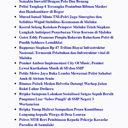
Semakin Inovatif Dengan Pola Dua Benang
Polisi Tangkap 4 Tersangka Penimbun Ribuan Masker
dan Handsanitizer di Bogor
Murad Ismail Minta TNI-Polri Jaga Sinergitas dan
Soliditas Wujud Stabilitas Keamanan di Maluku
Kasrul Selang Katakan Pemprov Maluku Telah Siapkan
Langkah Antisipasi Penyebaran Virus Korona di Maluku
Gatot Eddy Pramono Pimpin Rakernis Baharkam Polri di
Pusdik Sabhara Lemdiklat
Bappenas Siapkan Rp 47 Triliun Biayai Infrastruktur
Nasional, Termasuk Pelabuhan dan Infratruktur vital di
Maluku
Pemkot Ambon Implementasi City Of Music, Pemkot
Lewat Kurikulum Musik di SD dan SMP
Polda Metro Jaya Buka Lomba Mewarnai Polisi Sahabat
Anak di Atrium Senin
Binmas Polsek Medan Helvetia Datangi Warkop Jalan
Bakti Luhur Dwikora
Bripka Samponu Lakukan Sosialisasi Satgas Sapuh Bersih
Pungutan Liar ‘Saber Pungli’ di SMP Negeri 3
Wertamrian
Bripka Yusup Halirat Sampaikan Pesan Kamtibmas
Langsung kepada Warga di Desa Lauran
Polres MTB Beri Pembinaan Kepada Pekerja Karaoke
Paradise di Saumlaki