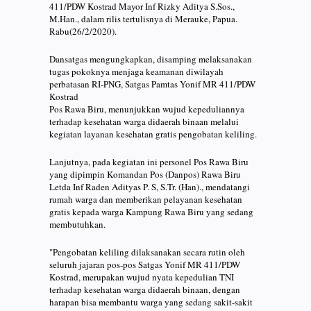
411/PDW Kostrad Mayor Inf Rizky Aditya S.Sos.,
M.Han., dalam rilis tertulisnya di Merauke, Papua.
Rabu(26/2/2020).
Dansatgas mengungkapkan, disamping melaksanakan
tugas pokoknya menjaga keamanan diwilayah
perbatasan RI-PNG, Satgas Pamtas Yonif MR 411/PDW
Kostrad
Pos Rawa Biru, menunjukkan wujud kepeduliannya
terhadap kesehatan warga didaerah binaan melalui
kegiatan layanan kesehatan gratis pengobatan keliling.
Lanjutnya, pada kegiatan ini personel Pos Rawa Biru
yang dipimpin Komandan Pos (Danpos) Rawa Biru
Letda Inf Raden Adityas P. S, S.Tr. (Han)., mendatangi
rumah warga dan memberikan pelayanan kesehatan
gratis kepada warga Kampung Rawa Biru yang sedang
membutuhkan.
"Pengobatan keliling dilaksanakan secara rutin oleh
seluruh jajaran pos-pos Satgas Yonif MR 411/PDW
Kostrad, merupakan wujud nyata kepedulian TNI
terhadap kesehatan warga didaerah binaan, dengan
harapan bisa membantu warga yang sedang sakit-sakit