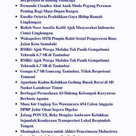
Fernanda Ciandra Akui Anak Muda Pegang Peranan
Penting Bagi Masa Depan Bangsa
Euodia Octavia Praktikkan Gaya Hidup Ramah
Lingkungan
Rofiah Noor Amalia Katili Ajak Masyarakat Indonesia
Cintai Lingkungan
Wakapolres MTB Pimpin Bakti Sosial Pengecoran Ruas
Jalan Kota Saumlaki
BMKG Ajak Warga Maluku Tak Panik Gempabumi
Tektonik 6,7 SR di Tanimbar
BMKG Ajak Warga Maluku Tak Panik Gempabumi
Tektonik 6,7 SR di Tanimbar
Gempa 6,7 SR Guncang Tanimbar, Tidak Berpotensi
Tsunami
Agustinus Kadun Keluhkan Gedung Rusak Berat di SD
Naskat Lamdesar Timur
Berbagai Perusahaan AS Dukung Kelompok Karyawan
Berbasis Agama
Musa Isir Ungkap Tes Wawancara 454 Calon Anggota
DPRP Jalur Otsus Segera Digelar
Jelang PON XX, Reky Douglas Ambrauw Keluhkan
Sejumlah Kendaraan Transportasi Lokal Berpindah
Tangan
Meningkat, Seruan untuk Akhiri Penerimaan Mahasiswa