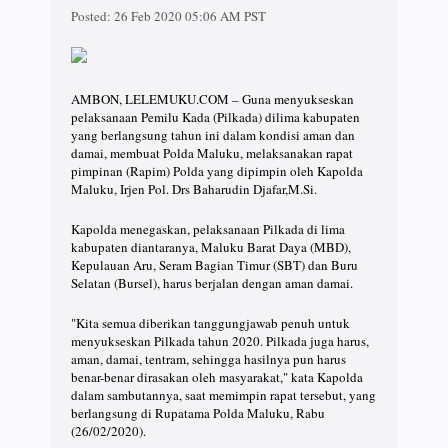
Posted:
26 Feb 2020 05:06 AM PST
AMBON, LELEMUKU.COM – Guna menyukseskan
pelaksanaan Pemilu Kada (Pilkada) dilima kabupaten
yang berlangsung tahun ini dalam kondisi aman dan
damai, membuat Polda Maluku, melaksanakan rapat
pimpinan (Rapim) Polda yang dipimpin oleh Kapolda
Maluku, Irjen Pol. Drs Baharudin Djafar,M.Si.
Kapolda menegaskan, pelaksanaan Pilkada di lima
kabupaten diantaranya, Maluku Barat Daya (MBD),
Kepulauan Aru, Seram Bagian Timur (SBT) dan Buru
Selatan (Bursel), harus berjalan dengan aman damai.
"Kita semua diberikan tanggungjawab penuh untuk
menyukseskan Pilkada tahun 2020. Pilkada juga harus,
aman, damai, tentram, sehingga hasilnya pun harus
benar-benar dirasakan oleh masyarakat," kata Kapolda
dalam sambutannya, saat memimpin rapat tersebut, yang
berlangsung di Rupatama Polda Maluku, Rabu
(26/02/2020).