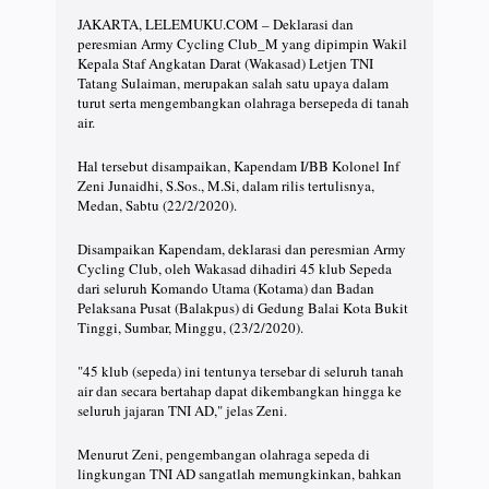
JAKARTA, LELEMUKU.COM – Deklarasi dan
peresmian Army Cycling Club_M yang dipimpin Wakil
Kepala Staf Angkatan Darat (Wakasad) Letjen TNI
Tatang Sulaiman, merupakan salah satu upaya dalam
turut serta mengembangkan olahraga bersepeda di tanah
air.
Hal tersebut disampaikan, Kapendam I/BB Kolonel Inf
Zeni Junaidhi, S.Sos., M.Si, dalam rilis tertulisnya,
Medan, Sabtu (22/2/2020).
Disampaikan Kapendam, deklarasi dan peresmian Army
Cycling Club, oleh Wakasad dihadiri 45 klub Sepeda
dari seluruh Komando Utama (Kotama) dan Badan
Pelaksana Pusat (Balakpus) di Gedung Balai Kota Bukit
Tinggi, Sumbar, Minggu, (23/2/2020).
"45 klub (sepeda) ini tentunya tersebar di seluruh tanah
air dan secara bertahap dapat dikembangkan hingga ke
seluruh jajaran TNI AD," jelas Zeni.
Menurut Zeni, pengembangan olahraga sepeda di
lingkungan TNI AD sangatlah memungkinkan, bahkan