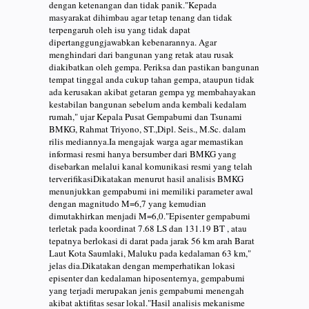
dengan ketenangan dan tidak panik."Kepada
masyarakat dihimbau agar tetap tenang dan tidak
terpengaruh oleh isu yang tidak dapat
dipertanggungjawabkan kebenarannya. Agar
menghindari dari bangunan yang retak atau rusak
diakibatkan oleh gempa. Periksa dan pastikan bangunan
tempat tinggal anda cukup tahan gempa, ataupun tidak
ada kerusakan akibat getaran gempa yg membahayakan
kestabilan bangunan sebelum anda kembali kedalam
rumah," ujar Kepala Pusat Gempabumi dan Tsunami
BMKG, Rahmat Triyono, ST.,Dipl. Seis., M.Sc. dalam
rilis mediannya.Ia mengajak warga agar memastikan
informasi resmi hanya bersumber dari BMKG yang
disebarkan melalui kanal komunikasi resmi yang telah
terverifikasiDikatakan menurut hasil analisis BMKG
menunjukkan gempabumi ini memiliki parameter awal
dengan magnitudo M=6,7 yang kemudian
dimutakhirkan menjadi M=6,0."Episenter gempabumi
terletak pada koordinat 7.68 LS dan 131.19 BT , atau
tepatnya berlokasi di darat pada jarak 56 km arah Barat
Laut Kota Saumlaki, Maluku pada kedalaman 63 km,"
jelas dia.Dikatakan dengan memperhatikan lokasi
episenter dan kedalaman hiposenternya, gempabumi
yang terjadi merupakan jenis gempabumi menengah
akibat aktifitas sesar lokal."Hasil analisis mekanisme