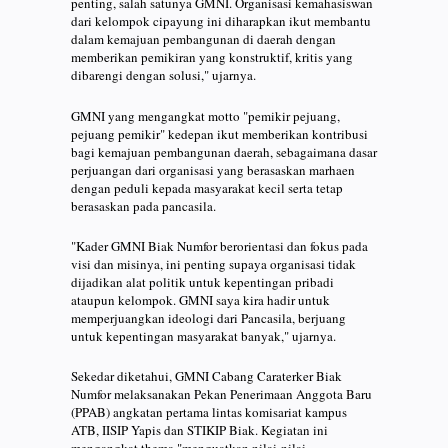
penting, salah satunya GMNI. Organisasi kemahasiswan
dari kelompok cipayung ini diharapkan ikut membantu
dalam kemajuan pembangunan di daerah dengan
memberikan pemikiran yang konstruktif, kritis yang
dibarengi dengan solusi," ujarnya.
GMNI yang mengangkat motto "pemikir pejuang,
pejuang pemikir" kedepan ikut memberikan kontribusi
bagi kemajuan pembangunan daerah, sebagaimana dasar
perjuangan dari organisasi yang berasaskan marhaen
dengan peduli kepada masyarakat kecil serta tetap
berasaskan pada pancasila.
"Kader GMNI Biak Numfor berorientasi dan fokus pada
visi dan misinya, ini penting supaya organisasi tidak
dijadikan alat politik untuk kepentingan pribadi
ataupun kelompok. GMNI saya kira hadir untuk
memperjuangkan ideologi dari Pancasila, berjuang
untuk kepentingan masyarakat banyak," ujarnya.
Sekedar diketahui, GMNI Cabang Caraterker Biak
Numfor melaksanakan Pekan Penerimaan Anggota Baru
(PPAB) angkatan pertama lintas komisariat kampus
ATB, IISIP Yapis dan STIKIP Biak. Kegiatan ini
mengangkat thema "menguatkan nilai-nilai