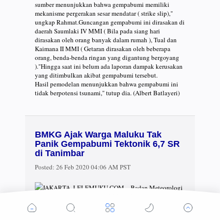
sumber menunjukkan bahwa gempabumi memiliki
mekanisme pergerakan sesar mendatar ( strike slip),"
ungkap Rahmat.Guncangan gempabumi ini dirasakan di
daerah Saumlaki IV MMI ( Bila pada siang hari
dirasakan oleh orang banyak dalam rumah ), Tual dan
Kaimana II MMI ( Getaran dirasakan oleh beberapa
orang, benda-benda ringan yang digantung bergoyang
)."Hingga saat ini belum ada laporan dampak kerusakan
yang ditimbulkan akibat gempabumi tersebut.
Hasil pemodelan menunjukkan bahwa gempabumi ini
tidak berpotensi tsunami," tutup dia. (Albert Batlayeri)
BMKG Ajak Warga Maluku Tak
Panik Gempabumi Tektonik 6,7 SR
di Tanimbar
Posted:
26 Feb 2020 04:06 AM PST
JAKARTA, LELEMUKU.COM – Badan Meteorologi
Klimatologi dan Geofisika (BMKG) Pusat menyatakan
kejadian gempabumi bermagnitudo 6,7 SR pada Rabu,
26 Februari 2020 pukul 16.33.12 WIT itu harus disikapi