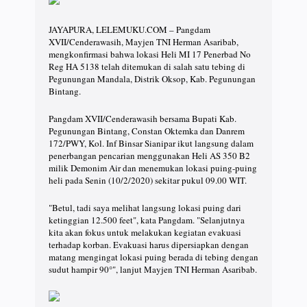
JAYAPURA, LELEMUKU.COM – Pangdam
XVII/Cenderawasih, Mayjen TNI Herman Asaribab,
mengkonfirmasi bahwa lokasi Heli MI 17 Penerbad No
Reg HA 5138 telah ditemukan di salah satu tebing di
Pegunungan Mandala, Distrik Oksop, Kab. Pegunungan
Bintang.
Pangdam XVII/Cenderawasih bersama Bupati Kab.
Pegunungan Bintang, Constan Oktemka dan Danrem
172/PWY, Kol. Inf Binsar Sianipar ikut langsung dalam
penerbangan pencarian menggunakan Heli AS 350 B2
milik Demonim Air dan menemukan lokasi puing-puing
heli pada Senin (10/2/2020) sekitar pukul 09.00 WIT.
"Betul, tadi saya melihat langsung lokasi puing dari
ketinggian 12.500 feet", kata Pangdam. "Selanjutnya
kita akan fokus untuk melakukan kegiatan evakuasi
terhadap korban. Evakuasi harus dipersiapkan dengan
matang mengingat lokasi puing berada di tebing dengan
sudut hampir 90°", lanjut Mayjen TNI Herman Asaribab.