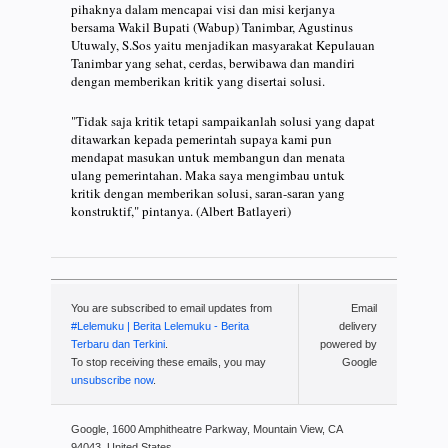
pihaknya dalam mencapai visi dan misi kerjanya
bersama Wakil Bupati (Wabup) Tanimbar, Agustinus
Utuwaly, S.Sos yaitu menjadikan masyarakat Kepulauan
Tanimbar yang sehat, cerdas, berwibawa dan mandiri
dengan memberikan kritik yang disertai solusi.
"Tidak saja kritik tetapi sampaikanlah solusi yang dapat
ditawarkan kepada pemerintah supaya kami pun
mendapat masukan untuk membangun dan menata
ulang pemerintahan. Maka saya mengimbau untuk
kritik dengan memberikan solusi, saran-saran yang
konstruktif," pintanya. (Albert Batlayeri)
You are subscribed to email updates from
Email
#Lelemuku | Berita Lelemuku - Berita
delivery
Terbaru dan Terkini
.
powered by
To stop receiving these emails, you may
Google
unsubscribe now
.
Google, 1600 Amphitheatre Parkway, Mountain View, CA
94043, United States