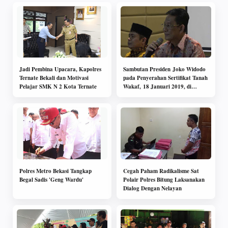
Jadi Pembina Upacara, Kapolres
Sambutan Presiden Joko Widodo
Ternate Bekali dan Motivasi
pada Penyerahan Sertifikat Tanah
Pelajar SMK N 2 Kota Ternate
Wakaf, 18 Januari 2019, di
Masjid Besar Cibatu, Kabupaten
Garut, Jawa Barat
Polres Metro Bekasi Tangkap
Cegah Paham Radikalisme Sat
Begal Sadis 'Geng Wardu'
Polair Polres Bitung Laksanakan
Dialog Dengan Nelayan