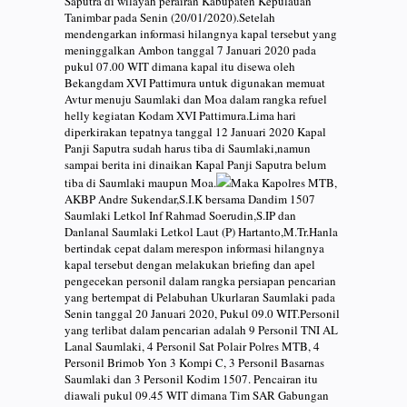
Saputra di wilayah perairan Kabupaten Kepulauan
Tanimbar pada Senin (20/01/2020).Setelah
mendengarkan informasi hilangnya kapal tersebut yang
meninggalkan Ambon tanggal 7 Januari 2020 pada
pukul 07.00 WIT dimana kapal itu disewa oleh
Bekangdam XVI Pattimura untuk digunakan memuat
Avtur menuju Saumlaki dan Moa dalam rangka refuel
helly kegiatan Kodam XVI Pattimura.Lima hari
diperkirakan tepatnya tanggal 12 Januari 2020 Kapal
Panji Saputra sudah harus tiba di Saumlaki,namun
sampai berita ini dinaikan Kapal Panji Saputra belum
tiba di Saumlaki maupun Moa.
Maka Kapolres MTB,
AKBP Andre Sukendar,S.I.K bersama Dandim 1507
Saumlaki Letkol Inf Rahmad Soerudin,S.IP dan
Danlanal Saumlaki Letkol Laut (P) Hartanto,M.Tr.Hanla
bertindak cepat dalam merespon informasi hilangnya
kapal tersebut dengan melakukan briefing dan apel
pengecekan personil dalam rangka persiapan pencarian
yang bertempat di Pelabuhan Ukurlaran Saumlaki pada
Senin tanggal 20 Januari 2020, Pukul 09.0 WIT.Personil
yang terlibat dalam pencarian adalah 9 Personil TNI AL
Lanal Saumlaki, 4 Personil Sat Polair Polres MTB, 4
Personil Brimob Yon 3 Kompi C, 3 Personil Basarnas
Saumlaki dan 3 Personil Kodim 1507. Pencairan itu
diawali pukul 09.45 WIT dimana Tim SAR Gabungan