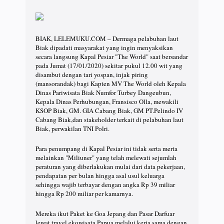
BIAK, LELEMUKU.COM – Dermaga pelabuhan laut
Biak dipadati masyarakat yang ingin menyaksikan
secara langsung Kapal Pesiar "The World" saat bersandar
pada Jumat (17/01/2020) sekitar pukul 12.00 wit yang
disambut dengan tari yospan, injak piring
(mansorandak) bagi Kapten MV The World oleh Kepala
Dinas Pariwisata Biak Numfor Turbey Dangeubun,
Kepala Dinas Perhubungan, Fransisco Olla, mewakili
KSOP Biak, GM. GIA Cabang Biak, GM PT.Pelindo IV
Cabang Biak,dan stakeholder terkait di pelabuhan laut
Biak, perwakilan TNI Polri.
Para penumpang di Kapal Pesiar ini tidak serta merta
melainkan "Miliuner" yang telah melewati sejumlah
peraturan yang diberlakukan mulai dari data pekerjaan,
pendapatan per bulan hingga asal usul keluarga
sehingga wajib terbayar dengan angka Rp 39 miliar
hingga Rp 200 miliar per kamarnya.
Mereka ikut Paket ke Goa Jepang dan Pasar Darfuar
lewat travel ekowisata Papua melalui kerja sama dengan