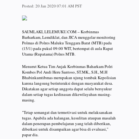
Posted:
20 Jan 2020 07:01 AM PST
SAUMLAKI, LELEMUKU.COM – Korbinmas
Barharkam, Lemdiklat, dan JICA menggelar monitoring
Polmas di Polres Maluku Tenggara Barat (MTB) pada
(15/1) pada pukul 09:00 WIT, bertempat di aula Rapat
Utama (Rupatama) Polres MTB.
Menurut Ketua Tim Anjak Korbinmas Baharkam Polri
Kombes Pol Andi Heru Santoso, ST.MK., S.H., M.H
Bhabinkamtibmas merupakan ujung tombak Kepolisian
karena langsung berinteraksi dengan masyarakat desa.
Dikatakan agar setiap anggota dapat selalu bersyukur
dalam setiap tugas kedinasan dikewilayahan masing-
masing.
"Tetap semangat dan termotivasi untuk melaksanakan
tugas. Apabila ada halangan, kesulitan ataupan masalah
dalam penerapan pembelajaran yang telah diberikan,
diberkasi untuk disampaikan agar bisa di evaluasi,"
papar dia.