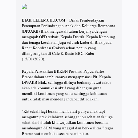
BIAK, LELEMUKU.COM – Dinas Pemberdayaan
Perempuan Perlindungan Anak dan Keluarga Berencana
(DP3AKB) Biak mengawali tahun kerjanya dengan
mengajak OPD terkait, Kepala Distrik, Kepala Kampung
dan tenaga kesehatan juga seluruh kader di Biak pada
Rapat Koordinasi (Rakor) sehari penuh yang
dilangsungkan di Cafe & Resto BBC, Rabu
(15/01/2020).
Kepala Perwakilan BKKBN Provinsi Papua Sarles
Brabar dalam sambutannya mengapresiasi Plt. Kepala
DP3AKB Biak, sehingga dirinya berharap lewat rakor
akan ada komunikasi aktif yang dibangun guna
memiliki komitmen yang sama sehingga kebiasaan
untuk tidak mau mendengar dapat ditiadakan.
"KB sekali lagi bukan membatasi punya anak tapi
mengatur jarak kelahiran sehingga ibu sehat anak juga
sehat, dari situlah kita wujudkan komitmen bersama
membangun SDM yang unggul dan berkwalitas," tegas
Brabar saat membuka secara resmi rakor.