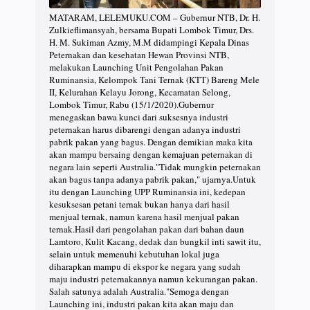
MATARAM, LELEMUKU.COM – Gubernur NTB, Dr. H.
Zulkieflimansyah, bersama Bupati Lombok Timur, Drs.
H. M. Sukiman Azmy, M.M didampingi Kepala Dinas
Peternakan dan kesehatan Hewan Provinsi NTB,
melakukan Launching Unit Pengolahan Pakan
Ruminansia, Kelompok Tani Ternak (KTT) Bareng Mele
II, Kelurahan Kelayu Jorong, Kecamatan Selong,
Lombok Timur, Rabu (15/1/2020).Gubernur
menegaskan bawa kunci dari suksesnya industri
peternakan harus dibarengi dengan adanya industri
pabrik pakan yang bagus. Dengan demikian maka kita
akan mampu bersaing dengan kemajuan peternakan di
negara lain seperti Australia."Tidak mungkin peternakan
akan bagus tanpa adanya pabrik pakan," ujarnya.Untuk
itu dengan Launching UPP Ruminansia ini, kedepan
kesuksesan petani ternak bukan hanya dari hasil
menjual ternak, namun karena hasil menjual pakan
ternak.Hasil dari pengolahan pakan dari bahan daun
Lamtoro, Kulit Kacang, dedak dan bungkil inti sawit itu,
selain untuk memenuhi kebutuhan lokal juga
diharapkan mampu di ekspor ke negara yang sudah
maju industri peternakannya namun kekurangan pakan.
Salah satunya adalah Australia."Semoga dengan
Launching ini, industri pakan kita akan maju dan