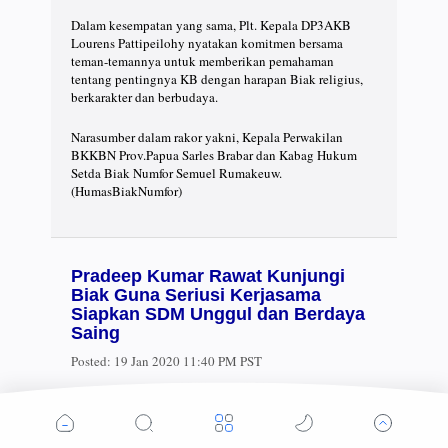
Dalam kesempatan yang sama, Plt. Kepala DP3AKB
Lourens Pattipeilohy nyatakan komitmen bersama
teman-temannya untuk memberikan pemahaman
tentang pentingnya KB dengan harapan Biak religius,
berkarakter dan berbudaya.
Narasumber dalam rakor yakni, Kepala Perwakilan
BKKBN Prov.Papua Sarles Brabar dan Kabag Hukum
Setda Biak Numfor Semuel Rumakeuw.
(HumasBiakNumfor)
Pradeep Kumar Rawat Kunjungi
Biak Guna Seriusi Kerjasama
Siapkan SDM Unggul dan Berdaya
Saing
Posted:
19 Jan 2020 11:40 PM PST
BIAK, LELEMUKU.COM – Duta Besar (Dubes) India