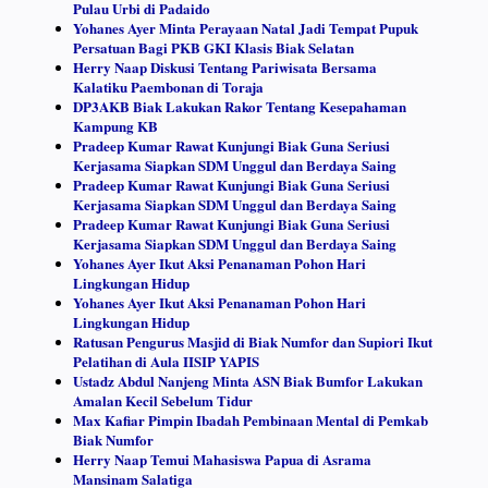
Pulau Urbi di Padaido
Yohanes Ayer Minta Perayaan Natal Jadi Tempat Pupuk
Persatuan Bagi PKB GKI Klasis Biak Selatan
Herry Naap Diskusi Tentang Pariwisata Bersama
Kalatiku Paembonan di Toraja
DP3AKB Biak Lakukan Rakor Tentang Kesepahaman
Kampung KB
Pradeep Kumar Rawat Kunjungi Biak Guna Seriusi
Kerjasama Siapkan SDM Unggul dan Berdaya Saing
Pradeep Kumar Rawat Kunjungi Biak Guna Seriusi
Kerjasama Siapkan SDM Unggul dan Berdaya Saing
Pradeep Kumar Rawat Kunjungi Biak Guna Seriusi
Kerjasama Siapkan SDM Unggul dan Berdaya Saing
Yohanes Ayer Ikut Aksi Penanaman Pohon Hari
Lingkungan Hidup
Yohanes Ayer Ikut Aksi Penanaman Pohon Hari
Lingkungan Hidup
Ratusan Pengurus Masjid di Biak Numfor dan Supiori Ikut
Pelatihan di Aula IISIP YAPIS
Ustadz Abdul Nanjeng Minta ASN Biak Bumfor Lakukan
Amalan Kecil Sebelum Tidur
Max Kafiar Pimpin Ibadah Pembinaan Mental di Pemkab
Biak Numfor
Herry Naap Temui Mahasiswa Papua di Asrama
Mansinam Salatiga