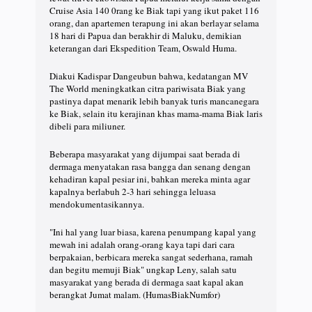
Cruise Asia 140 0rang ke Biak tapi yang ikut paket 116
orang, dan apartemen terapung ini akan berlayar selama
18 hari di Papua dan berakhir di Maluku, demikian
keterangan dari Ekspedition Team, Oswald Huma.
Diakui Kadispar Dangeubun bahwa, kedatangan MV
The World meningkatkan citra pariwisata Biak yang
pastinya dapat menarik lebih banyak turis mancanegara
ke Biak, selain itu kerajinan khas mama-mama Biak laris
dibeli para miliuner.
Beberapa masyarakat yang dijumpai saat berada di
dermaga menyatakan rasa bangga dan senang dengan
kehadiran kapal pesiar ini, bahkan mereka minta agar
kapalnya berlabuh 2-3 hari sehingga leluasa
mendokumentasikannya.
"Ini hal yang luar biasa, karena penumpang kapal yang
mewah ini adalah orang-orang kaya tapi dari cara
berpakaian, berbicara mereka sangat sederhana, ramah
dan begitu memuji Biak" ungkap Leny, salah satu
masyarakat yang berada di dermaga saat kapal akan
berangkat Jumat malam. (HumasBiakNumfor)