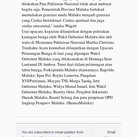
dilakukan Para Pahlawan Nasional tidak akan mubasir
begitu saja. Pemerintah Provinsi Maluku bertekad
memuliakan generasi muda Maluku menjadi generasi
yang Cerdas Intelektual. Cerdas spiritual dan juga
cerdas emosional," tandas Wagub
Usai upacara, kegiatan dilanjutkan dengan peletakan
karangan bunga oleh Wakil Gubernur Maluku dan ahli
waris di Monumen Pahlawan Nasional Martha Christina
Tiuahahu.Acara kemudian dilanjutkan dengan Upacara
Pelarungan Bunga di laut yang dipimpin Wakil
Gubernur Maluku yang dilaksanakan di Dermaga Irian
Lantamal IX Ambon. Turut ikut dalam pelarungan atau
tabur bunga, Forkopimda Maluku diantaranya, Kapolda
Maluku, Irjen Pol. Royke Lumowa, Pangdam
XVI/Pattimura, Mayjen TNI, Marga Taufiq, Istri
Gubernur Maluku, Widya Murad Ismail, Istri Wakil
Gubernur Maluku, Beatrix Orno, Penjabat Sekretaris
Daerah Maluku, Kasrul Selang dan para pimpinan OPD
lingkup Pemprov Maluku. (HumasMaluku)
You are subscribed to email updates from
Email