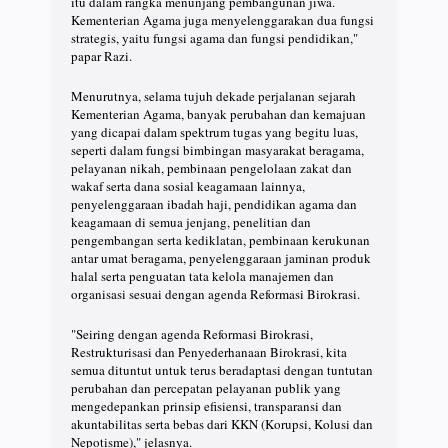
itu dalam rangka menunjang pembangunan jiwa.
Kementerian Agama juga menyelenggarakan dua fungsi
strategis, yaitu fungsi agama dan fungsi pendidikan,"
papar Razi.
Menurutnya, selama tujuh dekade perjalanan sejarah
Kementerian Agama, banyak perubahan dan kemajuan
yang dicapai dalam spektrum tugas yang begitu luas,
seperti dalam fungsi bimbingan masyarakat beragama,
pelayanan nikah, pembinaan pengelolaan zakat dan
wakaf serta dana sosial keagamaan lainnya,
penyelenggaraan ibadah haji, pendidikan agama dan
keagamaan di semua jenjang, penelitian dan
pengembangan serta kediklatan, pembinaan kerukunan
antar umat beragama, penyelenggaraan jaminan produk
halal serta penguatan tata kelola manajemen dan
organisasi sesuai dengan agenda Reformasi Birokrasi.
"Seiring dengan agenda Reformasi Birokrasi,
Restrukturisasi dan Penyederhanaan Birokrasi, kita
semua dituntut untuk terus beradaptasi dengan tuntutan
perubahan dan percepatan pelayanan publik yang
mengedepankan prinsip efisiensi, transparansi dan
akuntabilitas serta bebas dari KKN (Korupsi, Kolusi dan
Nepotisme)," jelasnya.