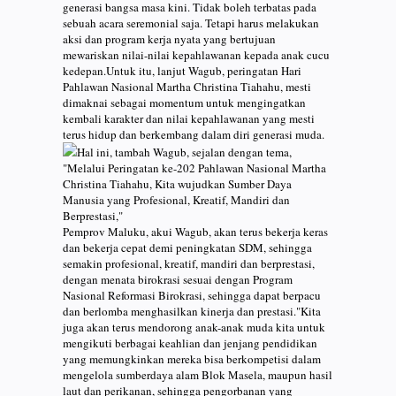
generasi bangsa masa kini. Tidak boleh terbatas pada
sebuah acara seremonial saja. Tetapi harus melakukan
aksi dan program kerja nyata yang bertujuan
mewariskan nilai-nilai kepahlawanan kepada anak cucu
kedepan.Untuk itu, lanjut Wagub, peringatan Hari
Pahlawan Nasional Martha Christina Tiahahu, mesti
dimaknai sebagai momentum untuk mengingatkan
kembali karakter dan nilai kepahlawanan yang mesti
terus hidup dan berkembang dalam diri generasi muda.
Hal ini, tambah Wagub, sejalan dengan tema,
"Melalui Peringatan ke-202 Pahlawan Nasional Martha
Christina Tiahahu, Kita wujudkan Sumber Daya
Manusia yang Profesional, Kreatif, Mandiri dan
Berprestasi,"
Pemprov Maluku, akui Wagub, akan terus bekerja keras
dan bekerja cepat demi peningkatan SDM, sehingga
semakin profesional, kreatif, mandiri dan berprestasi,
dengan menata birokrasi sesuai dengan Program
Nasional Reformasi Birokrasi, sehingga dapat berpacu
dan berlomba menghasilkan kinerja dan prestasi."Kita
juga akan terus mendorong anak-anak muda kita untuk
mengikuti berbagai keahlian dan jenjang pendidikan
yang memungkinkan mereka bisa berkompetisi dalam
mengelola sumberdaya alam Blok Masela, maupun hasil
laut dan perikanan, sehingga pengorbanan yang