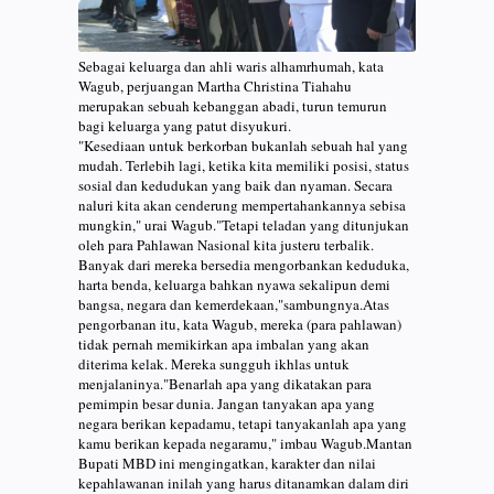
Sebagai keluarga dan ahli waris alhamrhumah, kata
Wagub, perjuangan Martha Christina Tiahahu
merupakan sebuah kebanggan abadi, turun temurun
bagi keluarga yang patut disyukuri.
"Kesediaan untuk berkorban bukanlah sebuah hal yang
mudah. Terlebih lagi, ketika kita memiliki posisi, status
sosial dan kedudukan yang baik dan nyaman. Secara
naluri kita akan cenderung mempertahankannya sebisa
mungkin," urai Wagub."Tetapi teladan yang ditunjukan
oleh para Pahlawan Nasional kita justeru terbalik.
Banyak dari mereka bersedia mengorbankan keduduka,
harta benda, keluarga bahkan nyawa sekalipun demi
bangsa, negara dan kemerdekaan,"sambungnya.Atas
pengorbanan itu, kata Wagub, mereka (para pahlawan)
tidak pernah memikirkan apa imbalan yang akan
diterima kelak. Mereka sungguh ikhlas untuk
menjalaninya."Benarlah apa yang dikatakan para
pemimpin besar dunia. Jangan tanyakan apa yang
negara berikan kepadamu, tetapi tanyakanlah apa yang
kamu berikan kepada negaramu," imbau Wagub.Mantan
Bupati MBD ini mengingatkan, karakter dan nilai
kepahlawanan inilah yang harus ditanamkan dalam diri