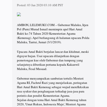
Posted:
03 Jan 2020 03:10 AM PST
AMBON, LELEMUKU.COM – Gubernur Maluku, Irjen
Pol (Purn) Murad Ismail memimpin apel Hari Amal
Bakti ke-74 Tahun 2020 Kementerian Agama
(Kemenag). Apel berlangsung di halaman upacara Polda
Maluku, Tantui, Jumat (3/1/2019).
Upacara Amal Bakti berjalan lancar dan khidmat, meski
diguyur hujan. Usai upacara dilanjutkan dengan
pemotongan kue oleh Gubernur dan tumpeng yang
selanjutnya diberikan pertama kepada Kakanwil
Maluku, Fesal Musaad.
Gubernur menyampaikan sambutan tertulis Menteri
Agama RI, Fachrul Razi yang menjelaskan, peringatan
Hari Amal Bakti Kemenag sebagai wujud merefleksikan
rasa syukur dan penghargaan terhadap jasa-jasa para
perintis dan pendiri Kementerian Agama.
Sejalan dengan tema Hari Amal Bakti Kemenag tahun
2020, 'Umat Rukun, Indonesia Maju', Menteri Agama