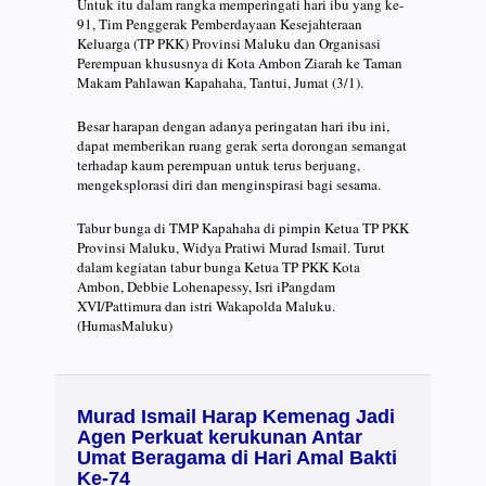
Untuk itu dalam rangka memperingati hari ibu yang ke-
91, Tim Penggerak Pemberdayaan Kesejahteraan
Keluarga (TP PKK) Provinsi Maluku dan Organisasi
Perempuan khususnya di Kota Ambon Ziarah ke Taman
Makam Pahlawan Kapahaha, Tantui, Jumat (3/1).
Besar harapan dengan adanya peringatan hari ibu ini,
dapat memberikan ruang gerak serta dorongan semangat
terhadap kaum perempuan untuk terus berjuang,
mengeksplorasi diri dan menginspirasi bagi sesama.
Tabur bunga di TMP Kapahaha di pimpin Ketua TP PKK
Provinsi Maluku, Widya Pratiwi Murad Ismail. Turut
dalam kegiatan tabur bunga Ketua TP PKK Kota
Ambon, Debbie Lohenapessy, Isri iPangdam
XVI/Pattimura dan istri Wakapolda Maluku.
(HumasMaluku)
Murad Ismail Harap Kemenag Jadi
Agen Perkuat kerukunan Antar
Umat Beragama di Hari Amal Bakti
Ke-74