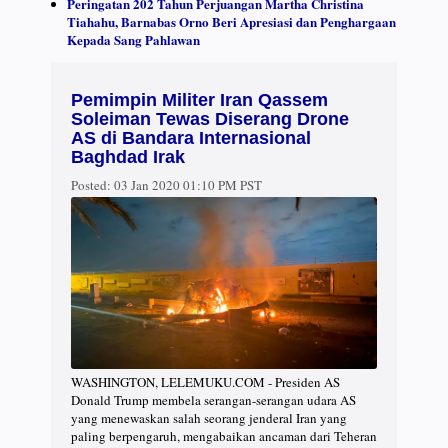
Peringatan 202 Tahun Perjuangan Martha Christina
Tiahahu, Barnabas Orno Beri Apresiasi dan Penghargaan
Kepada Sang Pahlawan
Pemimpin Militer Iran Qassem
Soleiman Tewas Diserang Drone
AS di Bandara Internasional
Baghdad Irak
Posted:
03 Jan 2020 01:10 PM PST
WASHINGTON, LELEMUKU.COM - Presiden AS
Donald Trump membela serangan-serangan udara AS
yang menewaskan salah seorang jenderal Iran yang
paling berpengaruh, mengabaikan ancaman dari Teheran