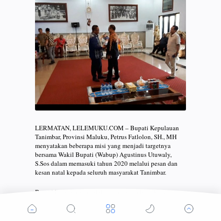
LERMATAN, LELEMUKU.COM – Bupati Kepulauan
Tanimbar, Provinsi Maluku, Petrus Fatlolon, SH., MH
menyatakan beberapa misi yang menjadi targetnya
bersama Wakil Bupati (Wabup) Agustinus Utuwaly,
S.Sos dalam memasuki tahun 2020 melalui pesan dan
kesan natal kepada seluruh masyarakat Tanimbar.
Bupati Fatlolon yang didampingi oleh Istri, Joice
Fatlolon Pentury, SP bersama para asisten dan pimpinan
Satuan Kerja Perangkat Daerah (SKPD) Tanimbar
mengutarakan hal itu pada ibadah malam natal di