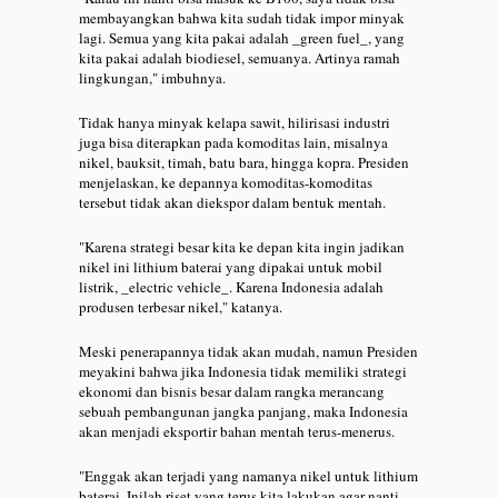
membayangkan bahwa kita sudah tidak impor minyak
lagi. Semua yang kita pakai adalah _green fuel_, yang
kita pakai adalah biodiesel, semuanya. Artinya ramah
lingkungan," imbuhnya.
Tidak hanya minyak kelapa sawit, hilirisasi industri
juga bisa diterapkan pada komoditas lain, misalnya
nikel, bauksit, timah, batu bara, hingga kopra. Presiden
menjelaskan, ke depannya komoditas-komoditas
tersebut tidak akan diekspor dalam bentuk mentah.
"Karena strategi besar kita ke depan kita ingin jadikan
nikel ini lithium baterai yang dipakai untuk mobil
listrik, _electric vehicle_. Karena Indonesia adalah
produsen terbesar nikel," katanya.
Meski penerapannya tidak akan mudah, namun Presiden
meyakini bahwa jika Indonesia tidak memiliki strategi
ekonomi dan bisnis besar dalam rangka merancang
sebuah pembangunan jangka panjang, maka Indonesia
akan menjadi eksportir bahan mentah terus-menerus.
"Enggak akan terjadi yang namanya nikel untuk lithium
baterai. Inilah riset yang terus kita lakukan agar nanti