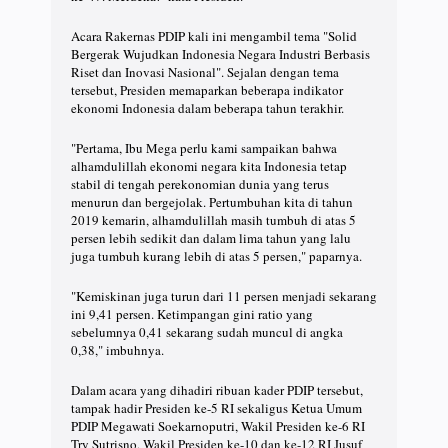
Acara Rakernas PDIP kali ini mengambil tema "Solid
Bergerak Wujudkan Indonesia Negara Industri Berbasis
Riset dan Inovasi Nasional". Sejalan dengan tema
tersebut, Presiden memaparkan beberapa indikator
ekonomi Indonesia dalam beberapa tahun terakhir.
"Pertama, Ibu Mega perlu kami sampaikan bahwa
alhamdulillah ekonomi negara kita Indonesia tetap
stabil di tengah perekonomian dunia yang terus
menurun dan bergejolak. Pertumbuhan kita di tahun
2019 kemarin, alhamdulillah masih tumbuh di atas 5
persen lebih sedikit dan dalam lima tahun yang lalu
juga tumbuh kurang lebih di atas 5 persen," paparnya.
"Kemiskinan juga turun dari 11 persen menjadi sekarang
ini 9,41 persen. Ketimpangan gini ratio yang
sebelumnya 0,41 sekarang sudah muncul di angka
0,38," imbuhnya.
Dalam acara yang dihadiri ribuan kader PDIP tersebut,
tampak hadir Presiden ke-5 RI sekaligus Ketua Umum
PDIP Megawati Soekarnoputri, Wakil Presiden ke-6 RI
Try Sutrisno, Wakil Presiden ke-10 dan ke-12 RI Jusuf