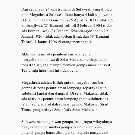
Dari sebanyak 24 kali tsunami di Sulawesi, yang dipicu
oleh Megathrust Sulawesi Utara hanya 4 kali saja, yaitu
(1) Tsunami Utara Gorontalo 25 Agustus 1871 (tidak ada
korban jiwa), (2) Tsunami Tolitoli 2 Februari1904 (tidak
ada korban jiwa), (3) Tsunami Kwandang-Manado 29
Januari 1920 (tidak ada korban jiwa), dan (4) Tsunami
Tolitoli 1 Januri 1996 (9 orang meninggal).
Akhir-akhir ini ada pemberitaan viral yang
menyebutkan bahwa di Selat Makassar terdapat zona
megathrust yang mampu memicu gempa maha dahsyat.
Tentu saja informasi ini tidak benar.
Megathrust adalah Istilah untuk menyebut sumber
gempa di zona penunjaman lempeng, tepatnya lajur
subduksi landai dan dangkal. Di selat Makassar tidak
ada aktivitas penunjaman lempeng (pate subduction)
tetapi yang ada adalah sumber gempa Makassar Strait
Thrust yang artinya Sesar Naik Selat Makassar.
Sulawesi memang rawan gempa, mengingat wilayahnya
banyak terdapat sumber gempa. Namun demikian
potensi gempa harus disampaikan kepada masyarakat