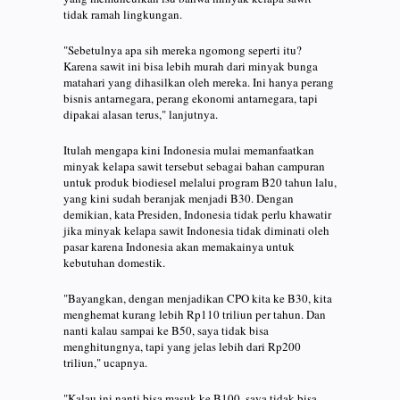
tidak ramah lingkungan.
"Sebetulnya apa sih mereka ngomong seperti itu?
Karena sawit ini bisa lebih murah dari minyak bunga
matahari yang dihasilkan oleh mereka. Ini hanya perang
bisnis antarnegara, perang ekonomi antarnegara, tapi
dipakai alasan terus," lanjutnya.
Itulah mengapa kini Indonesia mulai memanfaatkan
minyak kelapa sawit tersebut sebagai bahan campuran
untuk produk biodiesel melalui program B20 tahun lalu,
yang kini sudah beranjak menjadi B30. Dengan
demikian, kata Presiden, Indonesia tidak perlu khawatir
jika minyak kelapa sawit Indonesia tidak diminati oleh
pasar karena Indonesia akan memakainya untuk
kebutuhan domestik.
"Bayangkan, dengan menjadikan CPO kita ke B30, kita
menghemat kurang lebih Rp110 triliun per tahun. Dan
nanti kalau sampai ke B50, saya tidak bisa
menghitungnya, tapi yang jelas lebih dari Rp200
triliun," ucapnya.
"Kalau ini nanti bisa masuk ke B100, saya tidak bisa