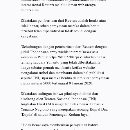
internasional Reuters melalui laman websitenya
reuters.com.
Dikatakan pemberitaan dari Reuters adalah hoaks atau
tidak benar, sebab pernyataan mereka dalam berita
tersebut telah dipelintir dan tidak sesuai dengan
kenyataan.
"Sehubungan dengan pemberitaan dari Reuters dengan
judul "Indonesian army wields internet 'news' as a
weapon in Papua' https://ift.tt/2tKCjnV tidaklah benar
tentang saudara Yunanto yang telah diberitakan. Ia
hanya sebatas pernah membantu ketika website
mengalami trobel dan membantu dalam hal publikasi
seputar TNI," ujar mereka berdua dalam surat pernyataan
diatas materai 5000 tertanggal 9 Januari 2020.
Dikatakan tudingan bahwa pihaknya didanai dan
disokong olen Tentara Nasional Indonesia (TNI)
Angkatan Darat (AD) sangatlah tidak benar. Temasuk
Yunanto Nugroho yang merupakan seorang Kopral Dua
(Kopda) di satuan Penerangan Kodam Jaya.
"Tidak benar saya memberikan pernyataan bahwa
Yunanto yang mengelola server, admin web