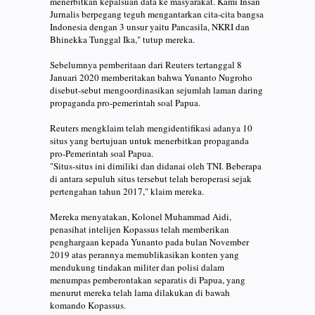
menerbitkan kepalsuan data ke masyarakat. Kami Insan
Jurnalis berpegang teguh mengantarkan cita-cita bangsa
Indonesia dengan 3 unsur yaitu Pancasila, NKRI dan
Bhinekka Tunggal Ika," tutup mereka.
Sebelumnya pemberitaan dari Reuters tertanggal 8
Januari 2020 memberitakan bahwa Yunanto Nugroho
disebut-sebut mengoordinasikan sejumlah laman daring
propaganda pro-pemerintah soal Papua.
Reuters mengklaim telah mengidentifikasi adanya 10
situs yang bertujuan untuk menerbitkan propaganda
pro-Pemerintah soal Papua.
"Situs-situs ini dimiliki dan didanai oleh TNI. Beberapa
di antara sepuluh situs tersebut telah beroperasi sejak
pertengahan tahun 2017," klaim mereka.
Mereka menyatakan, Kolonel Muhammad Aidi,
penasihat intelijen Kopassus telah memberikan
penghargaan kepada Yunanto pada bulan November
2019 atas perannya memublikasikan konten yang
mendukung tindakan militer dan polisi dalam
menumpas pemberontakan separatis di Papua, yang
menurut mereka telah lama dilakukan di bawah
komando Kopassus.