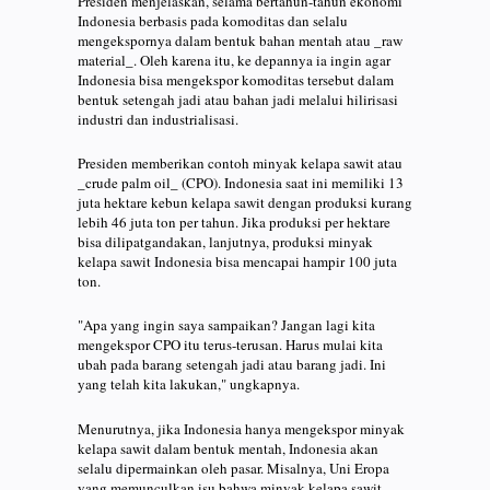
Presiden menjelaskan, selama bertahun-tahun ekonomi
Indonesia berbasis pada komoditas dan selalu
mengekspornya dalam bentuk bahan mentah atau _raw
material_. Oleh karena itu, ke depannya ia ingin agar
Indonesia bisa mengekspor komoditas tersebut dalam
bentuk setengah jadi atau bahan jadi melalui hilirisasi
industri dan industrialisasi.
Presiden memberikan contoh minyak kelapa sawit atau
_crude palm oil_ (CPO). Indonesia saat ini memiliki 13
juta hektare kebun kelapa sawit dengan produksi kurang
lebih 46 juta ton per tahun. Jika produksi per hektare
bisa dilipatgandakan, lanjutnya, produksi minyak
kelapa sawit Indonesia bisa mencapai hampir 100 juta
ton.
"Apa yang ingin saya sampaikan? Jangan lagi kita
mengekspor CPO itu terus-terusan. Harus mulai kita
ubah pada barang setengah jadi atau barang jadi. Ini
yang telah kita lakukan," ungkapnya.
Menurutnya, jika Indonesia hanya mengekspor minyak
kelapa sawit dalam bentuk mentah, Indonesia akan
selalu dipermainkan oleh pasar. Misalnya, Uni Eropa
yang memunculkan isu bahwa minyak kelapa sawit