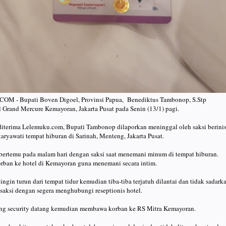
 - Bupati Boven Digoel, Provinsi Papua, Benediktus Tambonop, S.Stp
 Grand Mercure Kemayoran, Jakarta Pusat pada Senin (13/1) pagi.
diterima Lelemuku.com, Bupati Tambonop dilaporkan meninggal oleh saksi berinis
aryawati tempat hiburan di Sarinah, Menteng, Jakarta Pusat.
ertemu pada malam hari dengan saksi saat menemani minum di tempat hiburan.
rban ke hotel di Kemayoran guna menemani secara intim.
ngin turun dari tempat tidur kemudian tiba-tiba terjatuh dilantai dan tidak sadark
t saksi dengan segera menghubungi reseptionis hotel.
ang security datang kemudian membawa korban ke RS Mitra Kemayoran.