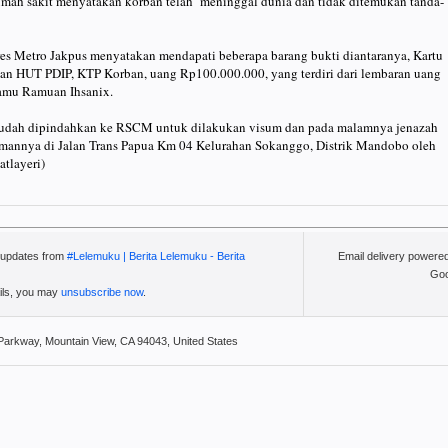
umah sakit menyatakan korban telah meninggal dunia dan tidak ditemukan tanda-
lres Metro Jakpus menyatakan mendapati beberapa barang bukti diantaranya, Kartu
dan HUT PDIP, KTP Korban, uang Rp100.000.000, yang terdiri dari lembaran uang
amu Ramuan Ihsanix.
 sudah dipindahkan ke RSCM untuk dilakukan visum dan pada malamnya jenazah
mannya di Jalan Trans Papua Km 04 Kelurahan Sokanggo, Distrik Mandobo oleh
atlayeri)
l updates from
#Lelemuku | Berita Lelemuku - Berita
Email delivery powere
Goo
ails, you may
unsubscribe now
.
Parkway, Mountain View, CA 94043, United States