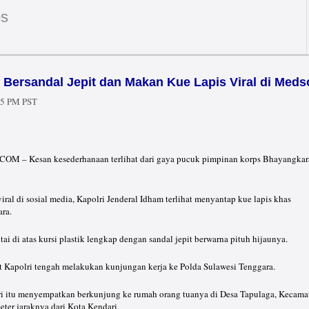
os
 Bersandal Jepit dan Makan Kue Lapis Viral di Meds
05 PM PST
– Kesan kesederhanaan terlihat dari gaya pucuk pimpinan korps Bhayangkar
iral di sosial media, Kapolri Jenderal Idham terlihat menyantap kue lapis khas
ra.
ntai di atas kursi plastik lengkap dengan sandal jepit berwarna pituh hijaunya.
at Kapolri tengah melakukan kunjungan kerja ke Polda Sulawesi Tenggara.
i itu menyempatkan berkunjung ke rumah orang tuanya di Desa Tapulaga, Kecama
eter jaraknya dari Kota Kendari.