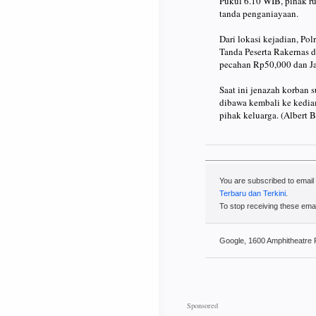
Pukul 6.10 WIB, pihak r
tanda penganiayaan.
Dari lokasi kejadian, Po
Tanda Peserta Rakernas 
pecahan Rp50,000 dan J
Saat ini jenazah korban
dibawa kembali ke kedia
pihak keluarga. (Albert B
You are subscribed to emai
Terbaru dan Terkini
.
To stop receiving these em
Google, 1600 Amphitheatre 