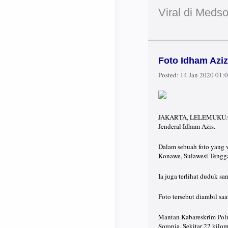
Viral di Meds
Foto Idham Aziz
Posted:
14 Jan 2020 01:
JAKARTA, LELEMUKU.COM 
Jenderal Idham Azis.
Dalam sebuah foto yang v
Konawe, Sulawesi Tengga
Ia juga terlihat duduk sa
Foto tersebut diambil sa
Mantan Kabareskrim Polr
Soropia. Sekitar 22 kilom