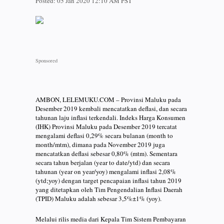
Posted:
05 Jan 2020 12:10 AM PST
AMBON, LELEMUKU.COM – Provinsi Maluku pada
Desember 2019 kembali mencatatkan deflasi, dan secara
tahunan laju inflasi terkendali. Indeks Harga Konsumen
(IHK) Provinsi Maluku pada Desember 2019 tercatat
mengalami deflasi 0,29% secara bulanan (month to
month/mtm), dimana pada November 2019 juga
mencatatkan deflasi sebesar 0,80% (mtm). Sementara
secara tahun berjalan (year to date/ytd) dan secara
tahunan (year on year/yoy) mengalami inflasi 2,08%
(ytd;yoy) dengan target pencapaian inflasi tahun 2019
yang ditetapkan oleh Tim Pengendalian Inflasi Daerah
(TPID) Maluku adalah sebesar 3,5%±1% (yoy).
Melalui rilis media dari Kepala Tim Sistem Pembayaran