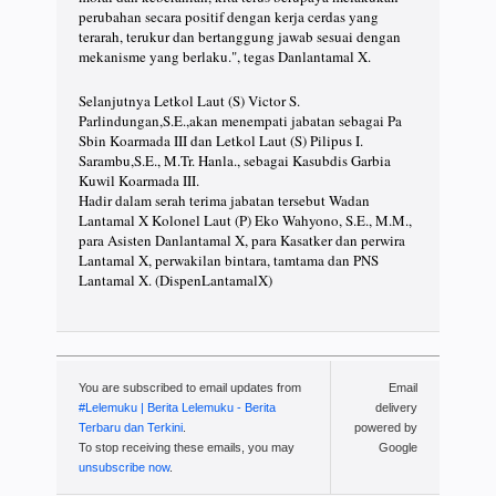
perubahan secara positif dengan kerja cerdas yang
terarah, terukur dan bertanggung jawab sesuai dengan
mekanisme yang berlaku.", tegas Danlantamal X.
Selanjutnya Letkol Laut (S) Victor S.
Parlindungan,S.E.,akan menempati jabatan sebagai Pa
Sbin Koarmada III dan Letkol Laut (S) Pilipus I.
Sarambu,S.E., M.Tr. Hanla., sebagai Kasubdis Garbia
Kuwil Koarmada III.
Hadir dalam serah terima jabatan tersebut Wadan
Lantamal X Kolonel Laut (P) Eko Wahyono, S.E., M.M.,
para Asisten Danlantamal X, para Kasatker dan perwira
Lantamal X, perwakilan bintara, tamtama dan PNS
Lantamal X. (DispenLantamalX)
You are subscribed to email updates from
Email
#Lelemuku | Berita Lelemuku - Berita
delivery
Terbaru dan Terkini
.
powered by
To stop receiving these emails, you may
Google
unsubscribe now
.