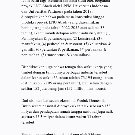
lebih besar lagi. Berdasarkan hasil studi efek berganda
proyek LNG Abadi oleh LPEM Universitas Indonesia
dan Universitas Pattimura pada tahun 2018,
diproyeksikan bahwa pada masa konstruksi hingga
produksi proyek LNG Abadi (yang diasumsikan
berlangsung pada tahun 2022-2055 atau selama 33
tahun), akan tumbuh delapan sektor industri yakni: (1)
Perminyakan & pertambangan, (2) konstruksi, (3)
manufaktur, (4) perhotelan & restoran, (5) kelistrikan &
gas hilir, (6) pertanian & perikanan, (7) perbankan &
perumahan, (8) transportasi & komunikasi.
Diindikasikan juga bahwa tenaga dan waktu kerja yang
timbul dengan tumbuhnya berbagai industri tersebut
dalam kurun waktu 33 tahun adalah 73.195 orang-tahun
(cat: bukan 73.195 orang per tahun), atau setara dengan
sekitar 152 juta orang-jam (152 million man-hours).
Dari sisi manfaat secara ekonomi, Produk Domestik
Bruto secara nasional diproyeksikan naik sebesar $153
milyar dan pendapatan rumah tangga nasional juga naik
sekitar $33,5 milyar dalam kurun waktu 33 tahun
tersebut.
Pernyataan tersebut juga di dukung oleh Ridwan