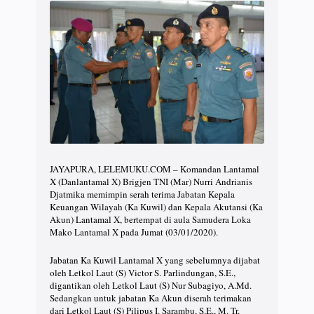
JAYAPURA, LELEMUKU.COM – Komandan Lantamal
X (Danlantamal X) Brigjen TNI (Mar) Nurri Andrianis
Djatmika memimpin serah terima Jabatan Kepala
Keuangan Wilayah (Ka Kuwil) dan Kepala Akutansi (Ka
Akun) Lantamal X, bertempat di aula Samudera Loka
Mako Lantamal X pada Jumat (03/01/2020).
Jabatan Ka Kuwil Lantamal X yang sebelumnya dijabat
oleh Letkol Laut (S) Victor S. Parlindungan, S.E.,
digantikan oleh Letkol Laut (S) Nur Subagiyo, A.Md.
Sedangkan untuk jabatan Ka Akun diserah terimakan
dari Letkol Laut (S) Pilipus I. Sarambu, S.E., M. Tr.