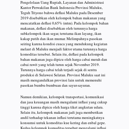
Pengelolaan Uang Rupiah, Layanan dan Administrasi
Kantor Perwakilan Bank Indonesia Provinsi Maluku,
Teguh Triyono bahwa deflasi Maluku pada Desember
2019 disebabkan oleh kelompok bahan makanan yang
mencatatkan deflasi 0,65% (mtm). Pada kelompok bahan
makanan, deflasi disebabkan oleh turunnya harga
subkelompok ikan segar, terutama ikan layang, ikan
kakap putih dan ikan mumar. Melimpahnya pasokan
seiring karena kondisi cuaca yang mendukung kegiatan
melaut di Maluku menjadi faktor utama turunnya harga
komoditas tersebut. Selain itu, deflasi pada kelompok
bahan makanan juga dipicu oleh harga cabai merah dan
cabai rawit yang telah turun sejak November 2019.
Turunnya harga cabai telah terjadi sejak di sentra
produksi di Sulawesi Selatan. Provinsi Maluku saat ini
masih mengandalkan provinsi lain untuk memenuhi
pasokan bumbu-bumbuan dan sayur-sayuran.
Namun demikian, kelompok transportasi, komunikasi
dan jasa keuangan masih mengalami inflasi yang cukup
tinggi karena dipicu oleh harga tiket angkutan udara.
Selain itu, kelompok makanan jadi juga memberikan
andil terhadap tekanan inflasi terutama meningkatnya
konsumsi untuk komoditas kue kering dan enbal gepe.
Kedua kelompok komoditas tersebut mengalami inflasi