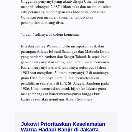
Unggahan penyanyi yang akrab disapa Uthe ini pun
menarik sebanyak 2.687 klikan suka dan membuat salah
satu perancang mode papan atas Indonesia, Sebastian
Gunawan pun memberi komentar takjub akan
penampilan dari sang diva.
"Indah," tulisnya di kolom komentar.
Istri dari Jeffrey Waworuntu itu merupakan anak dari
pasangan Alfares Edward Sahanaya dan Matheda David
yang berdarah Ambon dan Sangir Talaud. Ia sejak kecil
gemar menyanyi dan sering menjuarai lomba menyanyi.
Karier menyanyi mulai dilakoninya serius pada tahun
1983 saat mengikuti 5 lomba menyanyi, 2 di antaranya
juara I dan 3 lainnya juara II. Usai menyelesaikan
pendidikan sekretaris di LPK St. Angela Bandung pada
1986, Uthe memutuskan untuk hijrah ke Jakarta guna
mengembangkan karier menyanyinya hingga kini
karirnya semakin gemilang. (Laura Sobuber)
Jokowi Prioritaskan Keselamatan
Warga Hadapi Banjir di Jakarta