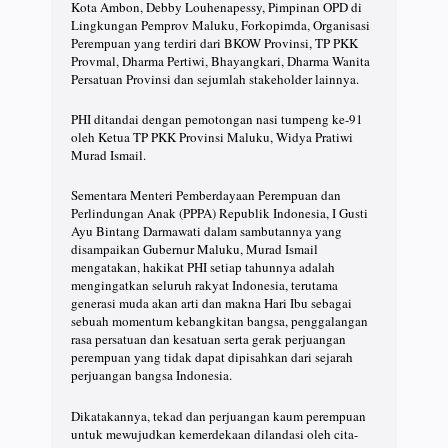
Kota Ambon, Debby Louhenapessy, Pimpinan OPD di
Lingkungan Pemprov Maluku, Forkopimda, Organisasi
Perempuan yang terdiri dari BKOW Provinsi, TP PKK
Provmal, Dharma Pertiwi, Bhayangkari, Dharma Wanita
Persatuan Provinsi dan sejumlah stakeholder lainnya.
PHI ditandai dengan pemotongan nasi tumpeng ke-91
oleh Ketua TP PKK Provinsi Maluku, Widya Pratiwi
Murad Ismail.
Sementara Menteri Pemberdayaan Perempuan dan
Perlindungan Anak (PPPA) Republik Indonesia, I Gusti
Ayu Bintang Darmawati dalam sambutannya yang
disampaikan Gubernur Maluku, Murad Ismail
mengatakan, hakikat PHI setiap tahunnya adalah
mengingatkan seluruh rakyat Indonesia, terutama
generasi muda akan arti dan makna Hari Ibu sebagai
sebuah momentum kebangkitan bangsa, penggalangan
rasa persatuan dan kesatuan serta gerak perjuangan
perempuan yang tidak dapat dipisahkan dari sejarah
perjuangan bangsa Indonesia.
Dikatakannya, tekad dan perjuangan kaum perempuan
untuk mewujudkan kemerdekaan dilandasi oleh cita-