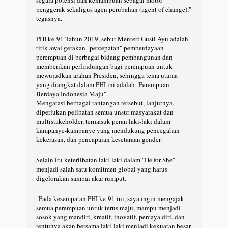
penggerak sekaligus agen perubahan (agent of change),"
tegasnya.
PHI ke-91 Tahun 2019, sebut Menteri Gusti Ayu adalah
titik awal gerakan "percepatan" pemberdayaan
perempuan di berbagai bidang pembangunan dan
memberikan perlindungan bagi perempuan untuk
mewujudkan arahan Presiden, sehingga tema utama
yang diangkat dalam PHI ini adalah "Perempuan
Berdaya Indonesia Maju".
Mengatasi berbagai tantangan tersebut, lanjutnya,
diperlukan pelibatan semua unsur masyarakat dan
multistakeholder, termasuk peran laki-laki dalam
kampanye-kampanye yang mendukung pencegahan
kekerasan, dan pencapaian kesetaraan gender.
Selain itu keterlibatan laki-laki dalam "He for She"
menjadi salah satu komitmen global yang harus
digelorakan sampai akar rumput.
"Pada kesempatan PHI ke-91 ini, saya ingin mengajak
semua perempuan untuk terus maju, mampu menjadi
sosok yang mandiri, kreatif, inovatif, percaya diri, dan
tentunya akan bersama laki-laki menjadi kekuatan besar