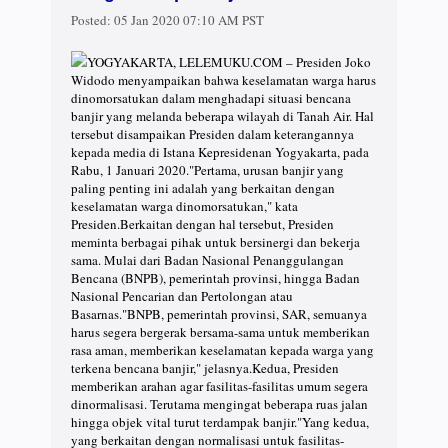
Posted:
05 Jan 2020 07:10 AM PST
YOGYAKARTA, LELEMUKU.COM – Presiden Joko
Widodo menyampaikan bahwa keselamatan warga harus
dinomorsatukan dalam menghadapi situasi bencana
banjir yang melanda beberapa wilayah di Tanah Air. Hal
tersebut disampaikan Presiden dalam keterangannya
kepada media di Istana Kepresidenan Yogyakarta, pada
Rabu, 1 Januari 2020."Pertama, urusan banjir yang
paling penting ini adalah yang berkaitan dengan
keselamatan warga dinomorsatukan," kata
Presiden.Berkaitan dengan hal tersebut, Presiden
meminta berbagai pihak untuk bersinergi dan bekerja
sama. Mulai dari Badan Nasional Penanggulangan
Bencana (BNPB), pemerintah provinsi, hingga Badan
Nasional Pencarian dan Pertolongan atau
Basarnas."BNPB, pemerintah provinsi, SAR, semuanya
harus segera bergerak bersama-sama untuk memberikan
rasa aman, memberikan keselamatan kepada warga yang
terkena bencana banjir," jelasnya.Kedua, Presiden
memberikan arahan agar fasilitas-fasilitas umum segera
dinormalisasi. Terutama mengingat beberapa ruas jalan
hingga objek vital turut terdampak banjir."Yang kedua,
yang berkaitan dengan normalisasi untuk fasilitas-