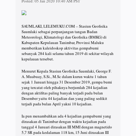
Posted:
05 Jan 2020 10:40 AM PST
SAUMLAKI, LELEMUKU.COM – Stasiun Geofisika
Saumlaki sebagai perpanjangan tangan Badan
Meteorologi, Klimatologi dan Geofisika (BMKG) di
Kabupaten Kepulauan Tanimbar, Provinsi Maluku
memberikan kaleidoskop aktivitas gempabumi
sebanyak 284 kali selama tahun 2019 di sekitar wilayah
kepulauan tersebut.
Menurut Kepala Stasiun Geofisika Saumlaki, George F.
A. Muabuay, S.Si., M.Sc dalam kurun waktu 1 tahun
sejak 1 Januari hingga 31 Desember 2019, gempa bumi
yang tercatat oleh pihaknya berjumlah 284 kejadian
dengan aktifitas paling banyak terjadi pada bulan
Desember yaitu 44 kejadian dan yang paling sedikit
terjadi pada bulan April yakni 10 kejadian.
Ia pun menambahkan ada 4 kejadian gempabumi yang
dirasakan di Tanimbar dengan waktu kejadian pada
tanggal 4 Januari dirasakan III MMI dengan magnetido
5,7 SR pada kedalaman 118 km, 15 Juni dirasakan III