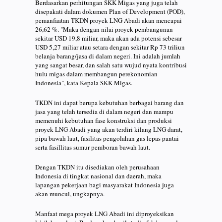
Berdasarkan perhitungan SKK Migas yang juga telah
disepakati dalam dokumen Plan of Development (POD),
pemanfaatan TKDN proyek LNG Abadi akan mencapai
26,62 %. "Maka dengan nilai proyek pembangunan
sekitar USD 19,8 miliar, maka akan ada potensi sebesar
USD 5,27 miliar atau setara dengan sekitar Rp 73 triliun
belanja barang/jasa di dalam negeri. Ini adalah jumlah
yang sangat besar, dan salah satu wujud nyata kontribusi
hulu migas dalam membangun perekonomian
Indonesia", kata Kepala SKK Migas.
TKDN ini dapat berupa kebutuhan berbagai barang dan
jasa yang telah tersedia di dalam negeri dan mampu
memenuhi kebutuhan fase konstruksi dan produksi
proyek LNG Abadi yang akan terdiri kilang LNG darat,
pipa bawah laut, fasilitas pengolahan gas lepas pantai
serta fasillitas sumur pemboran bawah laut.
Dengan TKDN itu disediakan oleh perusahaan
Indonesia di tingkat nasional dan daerah, maka
lapangan pekerjaan bagi masyarakat Indonesia juga
akan muncul, ungkapnya.
Manfaat mega proyek LNG Abadi ini diproyeksikan