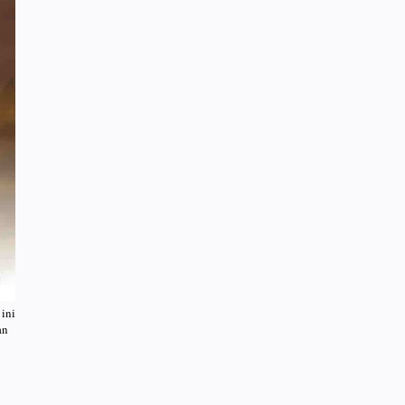
ini
an