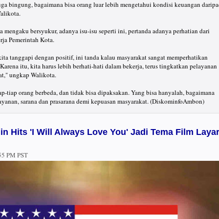
 juga bingung, bagaimana bisa orang luar lebih mengetahui kondisi keuangan darip
alikota.
 mengaku bersyukur, adanya isu-isu seperti ini, pertanda adanya perhatian dari
rja Pemerintah Kota.
s kita tanggapi dengan positif, ini tanda kalau masyarakat sangat memperhatikan
Karena itu, kita harus lebih berhati-hati dalam bekerja, terus tingkatkan pelayanan
t," ungkap Walikota.
ap-tiap orang berbeda, dan tidak bisa dipaksakan. Yang bisa hanyalah, bagaimana
layanan, sarana dan prasarana demi kepuasan masyarakat. (DiskominfoAmbon)
in Hits 'I Will Always Love You' Jadi Tema Film Laya
55 PM PST