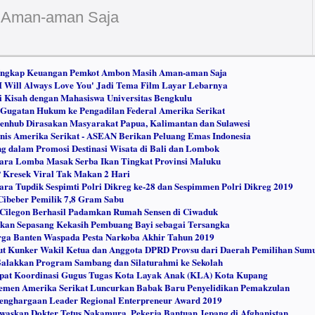
 Aman-aman Saja
Ungkap Keuangan Pemkot Ambon Masih Aman-aman Saja
 'I Will Always Love You' Jadi Tema Film Layar Lebarnya
i Kisah dengan Mahasiswa Universitas Bengkulu
Gugatan Hukum ke Pengadilan Federal Amerika Serikat
nhub Dirasakan Masyarakat Papua, Kalimantan dan Sulawesi
nis Amerika Serikat - ASEAN Berikan Peluang Emas Indonesia
ng dalam Promosi Destinasi Wisata di Bali dan Lombok
ra Lomba Masak Serba Ikan Tingkat Provinsi Maluku
P Kresek Viral Tak Makan 2 Hari
ra Tupdik Sespimti Polri Dikreg ke-28 dan Sespimmen Polri Dikreg 2019
Cibeber Pemilik 7,8 Gram Sabu
 Cilegon Berhasil Padamkan Rumah Sensen di Ciwaduk
pkan Sepasang Kekasih Pembuang Bayi sebagai Tersangka
ga Banten Waspada Pesta Narkoba Akhir Tahun 2019
ut Kunker Wakil Ketua dan Anggota DPRD Provsu dari Daerah Pemilihan Sumu
Galakkan Program Sambang dan Silaturahmi ke Sekolah
at Koordinasi Gugus Tugas Kota Layak Anak (KLA) Kota Kupang
lemen Amerika Serikat Luncurkan Babak Baru Penyelidikan Pemakzulan
Penghargaan Leader Regional Enterpreneur Award 2019
waskan Dokter Tetus Nakamura, Pekerja Bantuan Jepang di Afghanistan