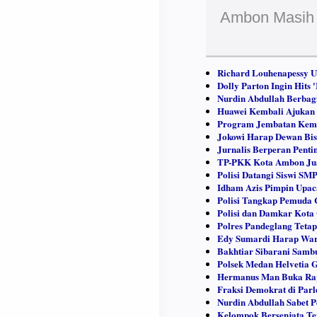
Ambon Masih
Richard Louhenapessy 
Dolly Parton Ingin Hits
Nurdin Abdullah Berbag
Huawei Kembali Ajukan 
Program Jembatan Keme
Jokowi Harap Dewan Bis
Jurnalis Berperan Penti
TP-PKK Kota Ambon Jua
Polisi Datangi Siswi SM
Idham Azis Pimpin Upaca
Polisi Tangkap Pemuda 
Polisi dan Damkar Kota
Polres Pandeglang Teta
Edy Sumardi Harap War
Bakhtiar Sibarani Samb
Polsek Medan Helvetia 
Hermanus Man Buka Rap
Fraksi Demokrat di Par
Nurdin Abdullah Sabet 
Kelompok Bersenjata Te