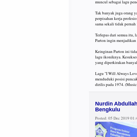
muncul sebagai lagu pen
Tak banyak juga orang ya
perpisahan kerja profesi
sama sekali tidak pernah
Terlepas dari semua itu, 
Parton ingin menjadikan 
Keinginan Parton ini tida
lagu ikoniknya. Kesukse
yang diperkirakan banya
Lagu "I Will Always Love
menduduki posisi puncak
dirilis pada 1974. (Mus
Nurdin Abdulla
Bengkulu
Posted:
05 Dec 2019 01: