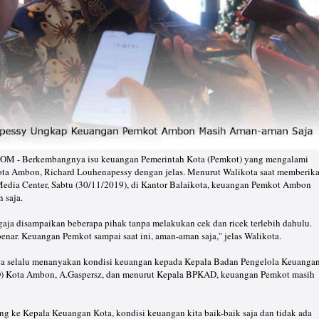
 Berkembangnya isu keuangan Pemerintah Kota (Pemkot) yang mengalami
ikota Ambon, Richard Louhenapessy dengan jelas. Menurut Walikota saat memberik
edia Center, Sabtu (30/11/2019), di Kantor Balaikota, keuangan Pemkot Ambon
 saja.
engaja disampaikan beberapa pihak tanpa melakukan cek dan ricek terlebih dahulu.
 benar. Keuangan Pemkot sampai saat ini, aman-aman saja," jelas Walikota.
ya selalu menanyakan kondisi keuangan kepada Kepala Badan Pengelola Keuanga
) Kota Ambon, A.Gaspersz, dan menurut Kepala BPKAD, keuangan Pemkot masih
ng ke Kepala Keuangan Kota, kondisi keuangan kita baik-baik saja dan tidak ada