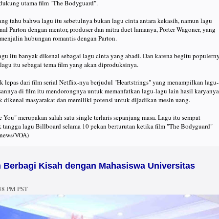
dukung utama film "The Bodyguard".
ng tahu bahwa lagu itu sebetulnya bukan lagu cinta antara kekasih, namun lagu
onal Parton dengan mentor, produser dan mitra duet lamanya, Porter Wagoner, yang
 menjalin hubungan romantis dengan Parton.
lagu itu banyak dikenal sebagai lagu cinta yang abadi. Dan karena begitu populern
lagu itu sebagai tema film yang akan diproduksinya.
k lepas dari film serial Netflix-nya berjudul "Heartstrings" yang menampilkan lagu-
sannya di film itu mendorongnya untuk memanfatkan lagu-lagu lain hasil karyanya
k dikenal masyarakat dan memiliki potensi untuk dijadikan mesin uang.
 You" merupakan salah satu single terlaris sepanjang masa. Lagu itu sempat
 tangga lagu Billboard selama 10 pekan berturutan ketika film "The Bodyguard"
icnews/VOA)
h Berbagi Kisah dengan Mahasiswa Universitas
48 PM PST