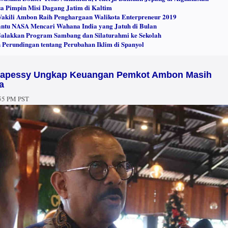
a Pimpin Misi Dagang Jatim di Kaltim
akili Ambon Raih Penghargaan Walikota Enterpreneur 2019
ntu NASA Mencari Wahana India yang Jatuh di Bulan
Galakkan Program Sambang dan Silaturahmi ke Sekolah
 Perundingan tentang Perubahan Iklim di Spanyol
napessy Ungkap Keuangan Pemkot Ambon Masih
a
55 PM PST