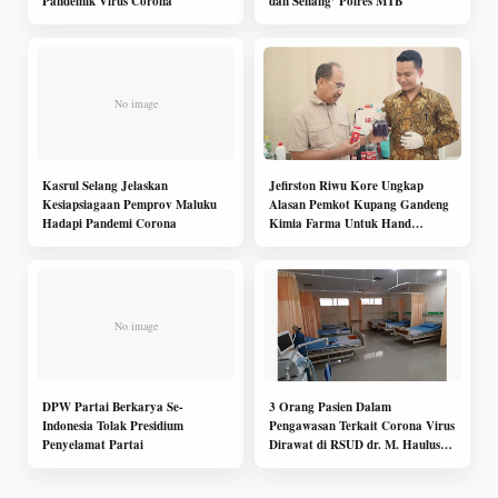
Pandemik Virus Corona
dan Senang’ Polres MTB
Kasrul Selang Jelaskan
Jefirston Riwu Kore Ungkap
Kesiapsiagaan Pemprov Maluku
Alasan Pemkot Kupang Gandeng
Hadapi Pandemi Corona
Kimia Farma Untuk Hand
Sanitizer dan Disinfektan
DPW Partai Berkarya Se-
3 Orang Pasien Dalam
Indonesia Tolak Presidium
Pengawasan Terkait Corona Virus
Penyelamat Partai
Dirawat di RSUD dr. M. Haulussy
Ambon