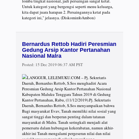
lomba tingkat nasional, jadi persaingan sangat ketat.
Untuk kategori yang bergengsi seperti menu keluarga,
kita dapat juara harapan 2. Persaingannya ketat pada
kategori ini," jelasnya. (DiskominfoAmbon)
Bernardus Rettob Hadiri Peresmian
Gedung Arsip Kantor Pertanahan
Nasional Malra
Posted:
15 Dec 2019 06:37 AM PST
LANGGUR, LELEMUKU.COM – Pj. Sekretaris
Daerah, Bernardus Rettob, S.Sos menghadiri Acara
Peresmian Gedung Arsip Kantor Pertanahan Nasional
Kabupaten Maluku Tenggara Tahun 2019 di Gedung
Kantor Pertanahan, Rabu, (11/12/2019).Pj. Sekretaris
Daerah, Bernardus Rettob, S.Sos menyampaikan bahwa
Bagi masyarakat Evav, Tanah memiliki nilai sosial yang
sangat tinggi dan berperan penting dalam tatanan
masyarakat di Malra. Tanah seringkali menjadi alat
pemersatu dalam hubungan kekerabatan, namun akhir-
akhir ini Tanah mengalami pergeseran nilai dan nilai