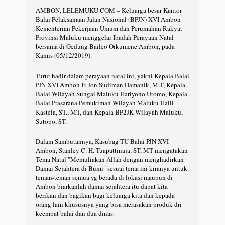
AMBON, LELEMUKU.COM – Keluarga besar Kantor
Balai Pelaksanaan Jalan Nasional (BPJN) XVI Ambon
Kementerian Pekerjaan Umum dan Perumahan Rakyat
Provinsi Maluku menggelar Ibadah Perayaan Natal
bersama di Gedung Baileo Oikumene Ambon, pada
Kamis (05/12/2019).
Turut hadir dalam perayaan natal ini, yakni Kepala Balai
PJN XVI Ambon Ir. Jon Sudiman Damanik, M.T, Kepala
Balai Wilayah Sungai Maluku Hariyono Utomo, Kepala
Balai Prasarana Pemukiman Wilayah Maluku Halil
Kastela, ST., MT, dan Kepala BP2JK Wilayah Maluku,
Sutopo, ST.
Dalam Sambutannya, Kasubag TU Balai PJN XVI
Ambon, Stanley C. H. Tuapattinaja, ST, MT mengatakan
Tema Natal "Memuliakan Allah dengan menghadirkan
Damai Sejahtera di Bumi" sesuai tema ini kiranya untuk
teman-teman semua yg berada di lokasi maupun di
Ambon biarkanlah damai sejahtera itu dapat kita
berikan dan bagikan bagi keluarga kita dan kepada
orang lain khususnya yang bisa merasakan produk dri
keempat balai dan dua dinas.