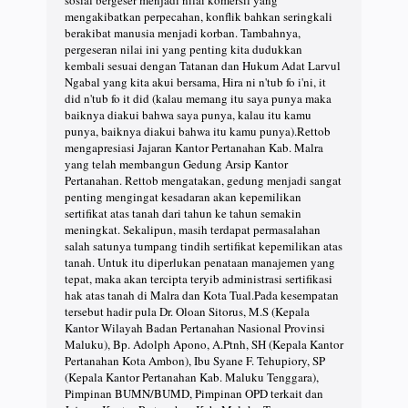
sosial bergeser menjadi nilai komersil yang
mengakibatkan perpecahan, konflik bahkan seringkali
berakibat manusia menjadi korban. Tambahnya,
pergeseran nilai ini yang penting kita dudukkan
kembali sesuai dengan Tatanan dan Hukum Adat Larvul
Ngabal yang kita akui bersama, Hira ni n'tub fo i'ni, it
did n'tub fo it did (kalau memang itu saya punya maka
baiknya diakui bahwa saya punya, kalau itu kamu
punya, baiknya diakui bahwa itu kamu punya).Rettob
mengapresiasi Jajaran Kantor Pertanahan Kab. Malra
yang telah membangun Gedung Arsip Kantor
Pertanahan. Rettob mengatakan, gedung menjadi sangat
penting mengingat kesadaran akan kepemilikan
sertifikat atas tanah dari tahun ke tahun semakin
meningkat. Sekalipun, masih terdapat permasalahan
salah satunya tumpang tindih sertifikat kepemilikan atas
tanah. Untuk itu diperlukan penataan manajemen yang
tepat, maka akan tercipta teryib administrasi sertifikasi
hak atas tanah di Malra dan Kota Tual.Pada kesempatan
tersebut hadir pula Dr. Oloan Sitorus, M.S (Kepala
Kantor Wilayah Badan Pertanahan Nasional Provinsi
Maluku), Bp. Adolph Apono, A.Ptnh, SH (Kepala Kantor
Pertanahan Kota Ambon), Ibu Syane F. Tehupiory, SP
(Kepala Kantor Pertanahan Kab. Maluku Tenggara),
Pimpinan BUMN/BUMD, Pimpinan OPD terkait dan