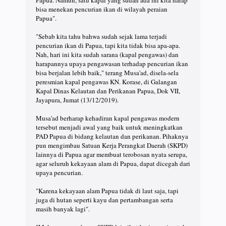
bisa menekan pencurian ikan di wilayah peraian
Papua".⠀
⠀
"Sebab kita tahu bahwa sudah sejak lama terjadi
pencurian ikan di Papua, tapi kita tidak bisa apa-apa.
Nah, hari ini kita sudah sarana (kapal pengawas) dan
harapannya upaya pengawasan terhadap pencurian ikan
bisa berjalan lebih baik," terang Musa'ad, disela-sela
peresmian kapal pengawas KN. Korase, di Galangan
Kapal Dinas Kelautan dan Perikanan Papua, Dok VII,
Jayapura, Jumat (13/12/2019). ⠀
⠀
Musa'ad berharap kehadiran kapal pengawas modern
tersebut menjadi awal yang baik untuk meningkatkan
PAD Papua di bidang kelautan dan perikanan. Pihaknya
pun mengimbau Satuan Kerja Perangkat Daerah (SKPD)
lainnya di Papua agar membuat terobosan nyata serupa,
agar seluruh kekayaan alam di Papua, dapat dicegah dari
upaya pencurian.⠀
⠀
"Karena kekayaan alam Papua tidak di laut saja, tapi
juga di hutan seperti kayu dan pertambangan serta
masih banyak lagi".⠀
⠀