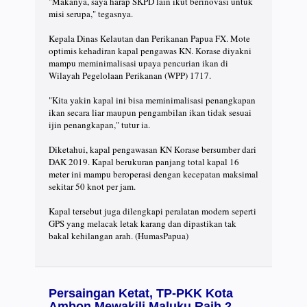
"Makanya, saya harap SKPD lain ikut berinovasi untuk
misi serupa," tegasnya.⠀
⠀
Kepala Dinas Kelautan dan Perikanan Papua FX. Mote
optimis kehadiran kapal pengawas KN. Korase diyakni
mampu meminimalisasi upaya pencurian ikan di
Wilayah Pegelolaan Perikanan (WPP) 1717.⠀
⠀
"Kita yakin kapal ini bisa meminimalisasi penangkapan
ikan secara liar maupun pengambilan ikan tidak sesuai
ijin penangkapan," tutur ia.⠀
⠀
Diketahui, kapal pengawasan KN Korase bersumber dari
DAK 2019. Kapal berukuran panjang total kapal 16
meter ini mampu beroperasi dengan kecepatan maksimal
sekitar 50 knot per jam.⠀
⠀
Kapal tersebut juga dilengkapi peralatan modern seperti
GPS yang melacak letak karang dan dipastikan tak
bakal kehilangan arah. (HumasPapua)
Persaingan Ketat, TP-PKK Kota
Ambon Mewakili Maluku Raih 2