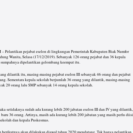
elantikan pejabat eselon di lingkungan Pemerintah Kabupaten Biak Numfor
edung Wanita, Selasa (17/12/2019). Sebanyak 126 orang pejabat dan 36 kepala
 sumpahnya dipelantikan gelombang keempat itu.
yang dilantik itu, masing-masing pejabat eselon III sebanyak 46 orang dan pejabat
ang. Sementara kepala sekolah berjumlah 36 orang yang dilantik, masing-masing
yak 20 orang lalu SMP sebanyak 14 orang kepala sekolah.
aka setidaknya sudah ada kurang lebih 200 jabatan eselon III dan IV yang dilantik,
 baru 36 orang. Artinya, masih ada kurang lebih 200 jabatan yang masih perlu diisi
sekolah dan kepala Puskesmas.
p berikutnya akan dilakukan diawal tahun 2020 mendatang. Tak hanya pelantikan