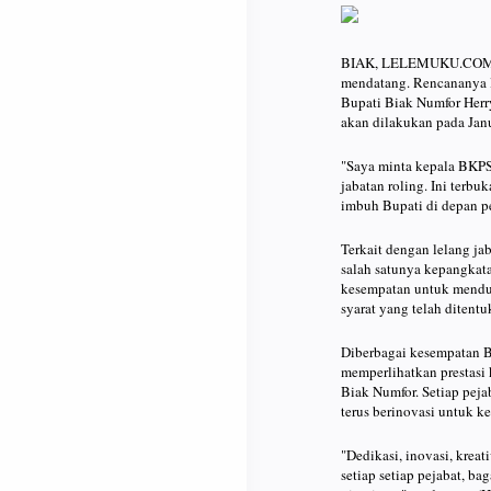
BIAK, LELEMUKU.COM – P
mendatang. Rencananya le
Bupati Biak Numfor Herry
akan dilakukan pada Jan
"Saya minta kepala BKPS
jabatan roling. Ini terb
imbuh Bupati di depan p
Terkait dengan lelang ja
salah satunya kepangkat
kesempatan untuk mendud
syarat yang telah ditentu
Diberbagai kesempatan Bu
memperlihatkan prestasi 
Biak Numfor. Setiap peja
terus berinovasi untuk 
"Dedikasi, inovasi, kreat
setiap setiap pejabat, b