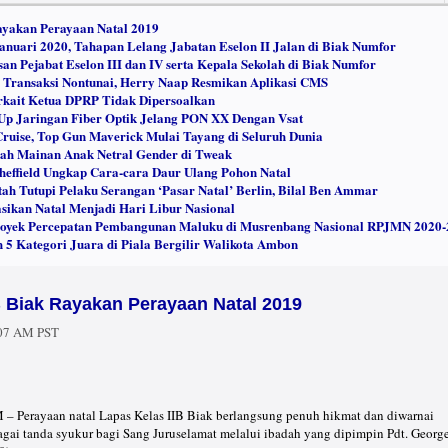
ayakan Perayaan Natal 2019
uari 2020, Tahapan Lelang Jabatan Eselon II Jalan di Biak Numfor
an Pejabat Eselon III dan IV serta Kepala Sekolah di Biak Numfor
Transaksi Nontunai, Herry Naap Resmikan Aplikasi CMS
kait Ketua DPRP Tidak Dipersoalkan
Up Jaringan Fiber Optik Jelang PON XX Dengan Vsat
ruise, Top Gun Maverick Mulai Tayang di Seluruh Dunia
ah Mainan Anak Netral Gender di Tweak
heffield Ungkap Cara-cara Daur Ulang Pohon Natal
h Tutupi Pelaku Serangan ‘Pasar Natal’ Berlin, Bilal Ben Ammar
sikan Natal Menjadi Hari Libur Nasional
royek Percepatan Pembangunan Maluku di Musrenbang Nasional RPJMN 2020-
5 Kategori Juara di Piala Bergilir Walikota Ambon
B Biak Rayakan Perayaan Natal 2019
:07 AM PST
erayaan natal Lapas Kelas IIB Biak berlangsung penuh hikmat dan diwarnai
agai tanda syukur bagi Sang Juruselamat melalui ibadah yang dipimpin Pdt. Georg