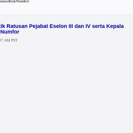
(HumasBiakNumfor)
ik Ratusan Pejabat Eselon III dan IV serta Kepala
k Numfor
:07 AM PST