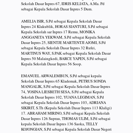
Sekolah Dasar Inpres 67, IDRIS KELIATA, A.Ma. Pd
sebagai Kepala Sekolah Dasar Inpres 5 Dum.
AMELIA ISIR, S.Pd sebagai Kepala Sekolah Dasar
Inpres 24 Klakublik, HORAS SIANTURI, S.Pd sebagai
Kepala Sekolah sar Inpres 17 Remu, MONIKA
ANGGANETA YEKWAM, S.Pd sebagai Kepala Sekolah
Dasar Inpres 25, SIENTJE MARTENTJI AJOMI, S.Pd
sebagai Kepala Sekolah Dasar Inpres 32 Rufei,
MARTINUS WAY, S.PAK sebagai Kepala Sekolah Dasar
Inpres 50 Malaingkedi, BARCE YAPEN, S.Pd sebagai
Kepala Sekolah Dasar Inpres 56 Soop.
EMANUEL ARWALEMBUN, S.Pd sebagai kepala
Sekolah Dasar Inpres 65 Klademak, PETRUS SONDA
MANGALIK, S.Pd sebagai Kepala Sekolah Dasar Inpres
74, YOSINA LIESBETH SESA, S.Pd sebagai Kepala
Sekolah Dasar Inpres 102, YUANA LEGIMAN, S.Pd
sebagai Kepala Sekolah Dasar Inpres 103, ADRIANA
SIKIRIT, S.Th (Kepala Sekolah Dasar Inpres 113 Klaligi)
17. ABRAHAM MIRINO, S.Pd sebagai Kepala Sekolah
Dasar Inpres 126 Suprau, THOMAS ULIM, S.Pd sebagai
kepala Sekolah Dasar Inpres 136 Saoka, TELLY
KOJONGIAN, S.Pd sebagai Kepala Sekolah Dasar Negeri