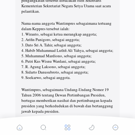
pengangkatan tersebut dibacakan oleh Sekretaris
Kementerian Sekretariat Negara Setya Utama saat acara
pelantikan.
Nama-nama anggota Wantimpres sebagaimana tertuang
dalam Keppres tersebut ialah:
1. Wiranto, sebagai ketua merangkap anggota;
2. Arifin Panigoro, sebagai anggota;
3. Dato Sri A. Tahir, sebagai anggota;
4. Habib Muhammad Luthfi Ali Yahya, sebagai anggota;
5. Muhammad Mardiono, sebagai anggota;
6. Putri Kus Wisnu Wardani, sebagai anggota;
7. R. Agung Laksono, sebagai anggota;
8. Sidarto Danusubroto, sebagai anggota;
9. Soekarwo, sebagai anggota.
Wantimpres, sebagaimana Undang-Undang Nomor 19
Tahun 2006 tentang Dewan Pertimbangan Presiden,
bertugas memberikan nasihat dan pertimbangan kepada
presiden yang berkedudukan di bawah dan bertanggung
jawab kepada presiden.
Acara pelantikan tersebut diakhiri dengan pemberian
ucapan selamat oleh Presiden Joko Widodo untuk
kemudian diikuti oleh para tamu undangan. (KSP)