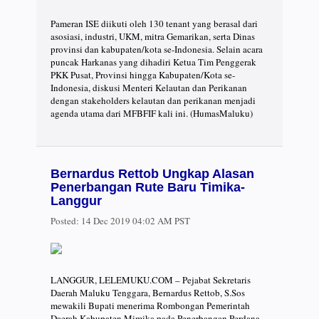
Pameran ISE diikuti oleh 130 tenant yang berasal dari
asosiasi, industri, UKM, mitra Gemarikan, serta Dinas
provinsi dan kabupaten/kota se-Indonesia. Selain acara
puncak Harkanas yang dihadiri Ketua Tim Penggerak
PKK Pusat, Provinsi hingga Kabupaten/Kota se-
Indonesia, diskusi Menteri Kelautan dan Perikanan
dengan stakeholders kelautan dan perikanan menjadi
agenda utama dari MFBFIF kali ini. (HumasMaluku)
Bernardus Rettob Ungkap Alasan
Penerbangan Rute Baru Timika-
Langgur
Posted:
14 Dec 2019 04:02 AM PST
LANGGUR, LELEMUKU.COM – Pejabat Sekretaris
Daerah Maluku Tenggara, Bernardus Rettob, S.Sos
mewakili Bupati menerima Rombongan Pemerintah
Daerah Kabupaten Mimika pada Penerbangan Perdana,