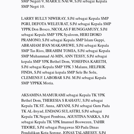
SMP Negeri 9, MARICE NAUW, S.Pd sebagai Kepala
SMP Negri 10.
LARRY RULLY NIWERAY, S.Pd sebagai Kepala SMP
PGRI, DEFOTA WELEURAT, S.Pd sebagai Kepala SMP
YPPK Don Bosco, NICOLAS F RUNGGAMUSY, S.Pd
sebagai Kepala SMP YPK Syaloom, HERI DJOKO
PRAMONO, S.Pd sebagai Kepala SMP Islam Guppi,
ABRAHAM IFAN MAKAWEWE, S.Pd sebagai Kepala
SMP Tas Rios, IBRAHIM TOMIA, S.Pd sebagai Kepala
SMP Muhammad Al-MIN, ANN TESSY, S.Pd sebagai
kepala SMP YPK Bethel Dom, YOSEFINA KARETH,
S.Pd sebagai Kepala SMP YPK 3 Malanu, HELFRIK
FINDA, S.Pd sebagai kepala SMP Sele Be Solu,
CLEMENS F. LABOBAR S.Pd. M.Pd sebagai Kepala
SMP YPPKK Moria.
AKSAMINA MAMURAMI sebagai Kepala TK YPK
Bethel Dom, THERESIA S RAHAYU, S.Pd sebagai
Kepala TK ST. Anna, ARYANI, S.Pd sebagai Guru Pada
TK AL-Irsyad, ENDANG SULASTRI, S.Pd sebagai
Kepala TK Negeri Pembina, AGUSTINA NAKKA, S.Pd
sebagai Kepala TK YPK Imanuel Boswezen, TAHIR
TIDORE, S.Pd sebagai Pengawas SD Pada Dinas
Pendidikan Kota Sorong, JONAS TALABESSY, S.Pd