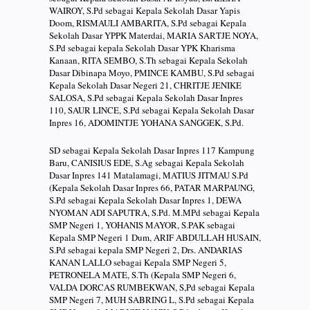
WAIROY, S.Pd sebagai Kepala Sekolah Dasar Yapis
Doom, RISMAULI AMBARITA, S.Pd sebagai Kepala
Sekolah Dasar YPPK Materdai, MARIA SARTJE NOYA,
S.Pd sebagai kepala Sekolah Dasar YPK Kharisma
Kanaan, RITA SEMBO, S.Th sebagai Kepala Sekolah
Dasar Dibinapa Moyo, PMINCE KAMBU, S.Pd sebagai
Kepala Sekolah Dasar Negeri 21, CHRITJE JENIKE
SALOSA, S.Pd sebagai Kepala Sekolah Dasar Inpres
110, SAUR LINCE, S.Pd sebagai Kepala Sekolah Dasar
Inpres 16, ADOMINTJE YOHANA SANGGEK, S.Pd.
SD sebagai Kepala Sekolah Dasar Inpres 117 Kampung
Baru, CANISIUS EDE, S.Ag sebagai Kepala Sekolah
Dasar Inpres 141 Matalamagi, MATIUS JITMAU S.Pd
(Kepala Sekolah Dasar Inpres 66, PATAR MARPAUNG,
S.Pd sebagai Kepala Sekolah Dasar Inpres 1, DEWA
NYOMAN ADI SAPUTRA, S.Pd. M.MPd sebagai Kepala
SMP Negeri 1, YOHANIS MAYOR, S.PAK sebagai
Kepala SMP Negeri 1 Dum, ARIF ABDULLAH HUSAIN,
S.Pd sebagai kepala SMP Negeri 2, Drs. ANDARIAS
KANAN LALLO sebagai Kepala SMP Negeri 5,
PETRONELA MATE, S.Th (Kepala SMP Negeri 6,
VALDA DORCAS RUMBEKWAN, S,Pd sebagai Kepala
SMP Negeri 7, MUH SABRING L, S.Pd sebagai Kepala