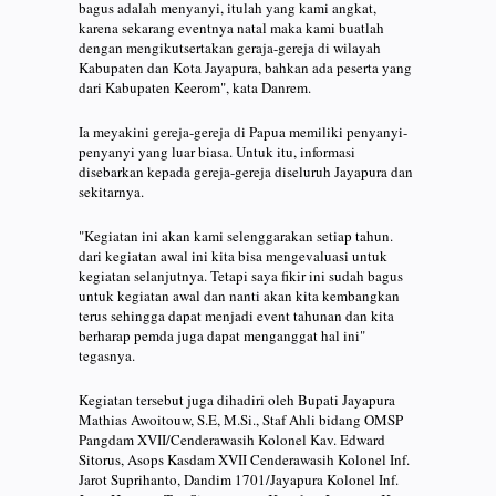
bagus adalah menyanyi, itulah yang kami angkat,
karena sekarang eventnya natal maka kami buatlah
dengan mengikutsertakan geraja-gereja di wilayah
Kabupaten dan Kota Jayapura, bahkan ada peserta yang
dari Kabupaten Keerom", kata Danrem.
Ia meyakini gereja-gereja di Papua memiliki penyanyi-
penyanyi yang luar biasa. Untuk itu, informasi
disebarkan kepada gereja-gereja diseluruh Jayapura dan
sekitarnya.
"Kegiatan ini akan kami selenggarakan setiap tahun.
dari kegiatan awal ini kita bisa mengevaluasi untuk
kegiatan selanjutnya. Tetapi saya fikir ini sudah bagus
untuk kegiatan awal dan nanti akan kita kembangkan
terus sehingga dapat menjadi event tahunan dan kita
berharap pemda juga dapat menganggat hal ini"
tegasnya.
Kegiatan tersebut juga dihadiri oleh Bupati Jayapura
Mathias Awoitouw, S.E, M.Si., Staf Ahli bidang OMSP
Pangdam XVII/Cenderawasih Kolonel Kav. Edward
Sitorus, Asops Kasdam XVII Cenderawasih Kolonel Inf.
Jarot Suprihanto, Dandim 1701/Jayapura Kolonel Inf.