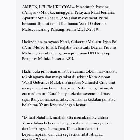
AMBON, LELEMUKU.COM – Pemerintah Provinsi
(Pemprov) Maluku, menggelar Perayaan Natal bersama
Aparatur Sipil Negara (ASN) dan masyarakat. Natal
bersama dipusatkan di Kediaman Wakil Gubernur
Maluku, Karang Panjang, Senin (23/12/2019).
Hadir dalam perayaan Natal, Gubernur Maluku, Irjen Pol
(Purn) Murad Ismail, Penjabat Sekretaris Daerah Provinsi
Maluku, Kasrul Selang, para pimpinan OPD lingkup
Pemprov Maluku beserta ASN.
Hadir pula pimpinan umat beragama, tokoh masyarakat,
tokoh agama dan masyarakat di sekitar Kota Ambon.
Wakil Gubernur Maluku, Barnabas Nathaniel Orno saat
menyampaikan kesan dan pesan Natal mengatakan, di
era modern ini, Natal hanya sekedar seremonial biasa
saja. Banyak manusia tidak memaknai kedatangan atau
kelahiran Yesus Kristus dengan benar.
"Di hari Natal ini, marilah kita memaknai kelahiran
Yesus dalam beberapa hal yaitu dalam bermasyarakat
dan berbangsa, bernegara. Kemudian dari sisi
kepemimpinan dan dari segi etika, adat istiadat,"
ungkap Wagub.