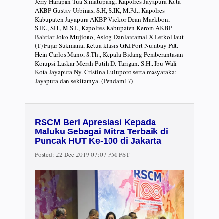
Jerry Harapan Tua Simatupang, Kapolres Jayapura Kota
AKBP Gustav Urbinas, S.H, S.IK, M.Pd., Kapolres
Kabupaten Jayapura AKBP Vickor Dean Mackbon,
S.IK., SH., M.S.I., Kapolres Kabupaten Kerom AKBP
Bahtiar Joko Mujiono, Aslog Danlantamal X Letkol laut
(T) Fajar Sukmana, Ketua klasis GKI Port Numbay Pdt.
Hein Carlos Mano, S.Th., Kepala Bidang Pemberantasan
Korupsi Laskar Merah Putih D. Tarigan, S.H., Ibu Wali
Kota Jayapura Ny. Cristina Luluporo serta masyarakat
Jayapura dan sekitarnya. (Pendam17)
RSCM Beri Apresiasi Kepada
Maluku Sebagai Mitra Terbaik di
Puncak HUT Ke-100 di Jakarta
Posted:
22 Dec 2019 07:07 PM PST