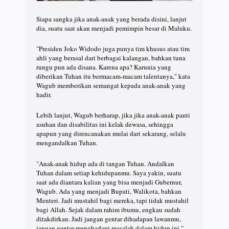
Siapa sangka jika anak-anak yang berada disini, lanjut
dia, suatu saat akan menjadi pemimpin besar di Maluku.
"Presiden Joko Widodo juga punya tim khusus atau tim
ahli yang berasal dari berbagai kalangan, bahkan tuna
rungu pun ada disana. Karena apa? Karunia yang
diberikan Tuhan itu bermacam-macam talentanya," kata
Wagub memberikan semangat kepada anak-anak yang
hadir.
Lebih lanjut, Wagub berharap, jika jika anak-anak panti
asuhan dan disabilitas ini kelak dewasa, sehingga
apapun yang direncanakan mulai dari sekarang, selalu
mengandalkan Tuhan.
"Anak-anak hidup ada di tangan Tuhan. Andalkan
Tuhan dalam setiap kehidupanmu. Saya yakin, suatu
saat ada diantara kalian yang bisa menjadi Gubernur,
Wagub. Ada yang menjadi Bupati, Walikota, bahkan
Menteri. Jadi mustahil bagi mereka, tapi tidak mustahil
bagi Allah. Sejak dalam rahim ibumu, engkau sudah
ditakdirkan. Jadi jangan gentar dihadapan lawanmu,
jangan gentar menghadapi masalah dalam hidup ini,"