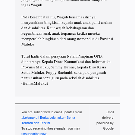
tegas Wagub.
Pada kesempatan itu, Wagub bersama istrinya
menyerahkan bingkisan kepada anak-anak panti asuhan
dan disabilitas. Raut wajah kebahagiaan dan
kegembiraan anak-anak terpancar ketika mereka
memperoleh bingkisan dari orang nomor dua di Provinsi
Maluku.
Turut hadir dalam perayaan Natal, Pimpinan OPD,
diantaranya Kepala Dinas Komunikasi dan Informatika
Provinsi Maluku, Semmy Huwae, Kepala Biro Kesra
Setda Maluku, Poppy Bachmid, serta para pengasuh
panti asuhan serta guru pada sekolah disabilitas.
(HumasMaluku)
You are subscribed to email updates from
Email
#Lelemuku | Berita Lelemuku - Berita
delivery
Terbaru dan Terkini
.
powered by
To stop receiving these emails, you may
Google
unsubscribe now
.