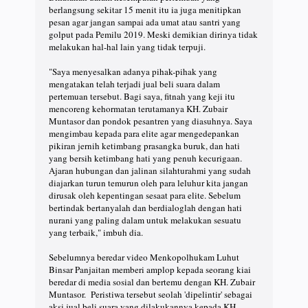
berlangsung sekitar 15 menit itu ia juga menitipkan
pesan agar jangan sampai ada umat atau santri yang
golput pada Pemilu 2019. Meski demikian dirinya tidak
melakukan hal-hal lain yang tidak terpuji.
"Saya menyesalkan adanya pihak-pihak yang
mengatakan telah terjadi jual beli suara dalam
pertemuan tersebut. Bagi saya, fitnah yang keji itu
mencoreng kehormatan terutamanya KH. Zubair
Muntasor dan pondok pesantren yang diasuhnya. Saya
mengimbau kepada para elite agar mengedepankan
pikiran jernih ketimbang prasangka buruk, dan hati
yang bersih ketimbang hati yang penuh kecurigaan.
Ajaran hubungan dan jalinan silahturahmi yang sudah
diajarkan turun temurun oleh para leluhur kita jangan
dirusak oleh kepentingan sesaat para elite. Sebelum
bertindak bertanyalah dan berdialoglah dengan hati
nurani yang paling dalam untuk melakukan sesuatu
yang terbaik," imbuh dia.
Sebelumnya beredar video Menkopolhukam Luhut
Binsar Panjaitan memberi amplop kepada seorang kiai
beredar di media sosial dan bertemu dengan KH. Zubair
Muntasor. Peristiwa tersebut seolah 'dipelintir' sebagai
aksi jual beli suara yang dilakukannya kepada KH