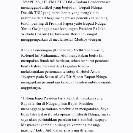
JAYAPURA, LELEMUKU.COM - Kodam Cenderawasih
menanggapi artikel yang berjudul "Bupati Nduga
Diculik TNI" yang berisi berita yang mengklaim
informasi detail bagaimana proses penculikan seorang
tokoh penting di Provinsi Papua yaitu Bupati Nduga
Yarius Gwijangge pasca kunjungan Presiden Ri Joko
Widodo (Jokowi) ke Jayapura. Berita ini sangat
menggemparkan di media sosial (Medsos) dengan
Kepala Penerangan (Kapendam) XVII/Cenerawasih,
Kolonel Inf Muhammad Aidi menyatakan berita ini
merupakan fitnah tak berdasar, sebab menurut pembuat
berita bahwa berawal dari kegiatan Jokowi
melaksanakan pertemuan tertutup di Hotel Aston
Jayapura pada Senin (01/04/2019) saat Bupati Nduga
mengajukan permintaan kepada Presiden untuk menarik
anggotanya.
"Tolong bapa Presiden tarik kembali pasukan yang
Bapak kirim di Nduga, pinta Bupat. Presiden
menanggapi permitaan tersebut dan mengatakan, Saya
tidak tahu kalau itu ada operasi militer di Nduga, maka
saya akan perintahkan pasukan tarik kembali, supaya
Masyarakat kembali pulang ke kampung masing-
masing," kutip Aidi dalam rilis yang diterima