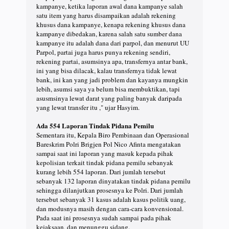
kampanye, ketika laporan awal dana kampanye salah
satu item yang harus disampaikan adalah rekening
khusus dana kampanye, kenapa rekening khusus dana
kampanye dibedakan, karena salah satu sumber dana
kampanye itu adalah dana dari parpol, dan menurut UU
Parpol, partai juga harus punya rekening sendiri,
rekening partai, asumsinya apa, transfernya antar bank,
ini yang bisa dilacak, kalau transfernya tidak lewat
bank, ini kan yang jadi problem dan kayanya mungkin
lebih, asumsi saya ya belum bisa membuktikan, tapi
asusmsinya lewat darat yang paling banyak daripada
yang lewat transfer itu ," ujar Hasyim.
Ada 554 Laporan Tindak Pidana Pemilu
Sementara itu, Kepala Biro Pembinaan dan Operasional
Bareskrim Polri Brigjen Pol Nico Afinta mengatakan
sampai saat ini laporan yang masuk kepada pihak
kepolisian terkait tindak pidana pemilu sebanyak
kurang lebih 554 laporan. Dari jumlah tersebut
sebanyak 132 laporan dinyatakan tindak pidana pemilu
sehingga dilanjutkan prosesnya ke Polri. Dari jumlah
tersebut sebanyak 31 kasus adalah kasus politik uang,
dan modusnya masih dengan cara-cara konvensional.
Pada saat ini prosesnya sudah sampai pada pihak
kejaksaan, dan menunggu sidang.