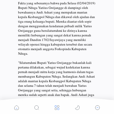
Fakta yang sebenarnya bahwa pada Selasa (02/04/2019)
Bupati Nduga Yariius Gwijangge di dampingi oleh
bawahannya Andi Ashari yang merupakan mantan
kepala Kesbangpol Nduga dan dikawal oleh ajudan dan
tiga orang keluarga bupati. Mereka diantar oleh sopir
dengan menggunakan kendaraan pribadi milik Yarius
Gwijangge guna bersilaturrahmi ke dirinya karena
memiliki hubungan yang sangat dekat karena pernah
menjadi Dandim 1702/Jayawijaya yang memiliki
wilayah operasi hingga kabupaten tersebut dan secara
otomatis menjadi anggota Forkopinda Kabupaten
Nduga.
"Silaturrahmi Bupati Yarius Gwijangge bukanlah kali
pertama dilakukan, sebagai wujud kedekatan karena
pernah menjadi mitra kerja yang harmonis dalam tugas
membangun Kabupaten Nduga. Sedangkan Andi Ashari
adalah mantan kepala Kesbangpol Kabupaten Nduga
dan selama 7 tahun telah menjadi bawahan Yarius
Gwijangge yang sangat setia, sehingga hubungan
mereka sudah seperti anak dan bapak. Andi Ashari juga
yang telah berjasa membantu Bupati dalam proses
pembentukan Kabupaten Nduga," kata dia.
Kapendam menyatakan, saat silaturrahmi dengan Yarius