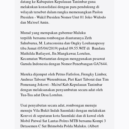
datang ke Kabupaten Kepulauan Tanimbar guna
melakukan konsolidasi dengan para pendukung di
wilayah tersebut dalam rangka memenangkan Paslon
Presiden - Wakil Presiden Nomor Urut 01 Joko Widodo
dan Ma'roef Amin.
Murad yang merupakan gubernur Maluku
terpilih bersama rombongan diantaranya Zeth
Sahuburua, M. Latuconsina dan Ongky Louhanapessy
tiba Jumat (05/04/2019) pukul 09.55.WIT di Bandara
Mathilda Batlayeri, Jln.Mangkawar, Lorulun,
Kecamatan Wertamrian dengan menggunakan pesawat
Garuda Indonesia dengan Nomor Penerbangan GA7644.
Mereka dijemput oleh Petrus Fatlolon, Frengky Limber,
Andreas Taborat Werembinan, Piet Kaet Taborat dan Tim
Pemenang Jokowi - Ma'ruf Kab.Kepulauan Tanimbar
dengan melaksanakan penyambutan secara adat oleh
Tua-Tua adat Desa Lorulun.
Usai penyabutan secara adat, rombongan menuju
menuju Vila Bukit Indah Saumlaki dengan melakukan
Konvoi di seputaran kota Saumlaki dan di kawal oleh
Mobil Patwal Sat Lantas Polres MTB bersama Kompi 3
Detasemen C Sat Brimobda Polda Maluku. (Albert