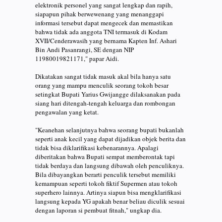
elektronik personel yang sangat lengkap dan rapih,
siapapun pihak berwewenang yang menanggapi
informasi tersebut dapat mengecek dan memastikan
bahwa tidak ada anggota TNI termasuk di Kodam
XVII/Cenderawasih yang bernama Kapten Inf. Ashari
Bin Andi Pasanrangi, SE dengan NIP
11980019821171," papar Aidi.
Dikatakan sangat tidak masuk akal bila hanya satu
orang yang mampu menculik seorang tokoh besar
setingkat Bupati Yarius Gwijangge dilaksanakan pada
siang hari ditengah-tengah keluarga dan rombongan
pengawalan yang ketat.
"Keanehan selanjutnya bahwa seorang bupati bukanlah
seperti anak kecil yang dapat dijadikan objek berita dan
tidak bisa diklarifikasi kebenarannya. Apalagi
diberitakan bahwa Bupati sempat memberontak tapi
tidak berdaya dan langsung dibawah oleh penculiknya.
Bila dibayangkan berarti penculik tersebut memiliki
kemampuan seperti tokoh fiktif Supermen atau tokoh
superhero lainnya. Artinya siapun bisa mengklarifikasi
langsung kepada YG apakah benar beliau diculik sesuai
dengan laporan si pembuat fitnah," ungkap dia.