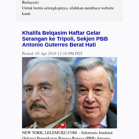
Batlayeri)
Untuk berita selengkapnya, silahkan membaca website
kami
Khalifa Belqasim Haftar Gelar
Serangan ke Tripoli, Sekjen PBB
Antonio Guterres Berat Hati
Posted:
05 Apr 2019 12:10 PM PDT
NEW YORK, LELEMUKU.COM - Sekretaris Jenderal
(Sekjen) Perserikatan Bangsa-Bangsa (PBB) Antonio