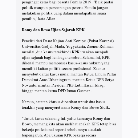
pengingat keras bagi peserta Pemilu 2019. "Baik partai
politik maupun perseorangan peserta Pemilu jangan
melakukan politik uang dalam mendapatkan suara
pemilih," kata Allan.
Romy dan Bowo Ujian Sejarah KPK
Peneliti dari Pusat Kajian Anti Korupsi (Pukat Korupsi)
Universitas Gadjah Mada, Yogyakarta, Zaenur Rohman
menilai, dua kasus terakhir di KPK itu akan menjadi
ujian sejarah bagi lembaga tersebut. Selama ini, KPK
dikenal mampu memproses kasus-kasus hukum yang
memiliki kaitan politik secara profesional. Zaenur
menyebut daftar kasus mulai mantan Ketua Umum Partai
Demokrat Anas Urbaningrum, mantan Ketua DPR Setya
Novanto, mantan Presiden PKS Lutfi Hasan Ishaq,
hingga mantan ketua DPD Irman Gusman.
Namun, catatan khusus diberikan untuk dua kasus
terakhir yang menyeret nama Romy dan Bowo Sidik.
"Untuk kasus sekarang ini, yaitu kasusnya Romy dan
Bowo, memang kita akan melihat apakah KPK tetap bisa
bekerja profesional seperti sebelumnya ataukah
terpengaruh. Apa ukuran KPK bekerja secara