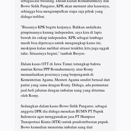
sebagaicase building. Dalam kaitan Romahurmuziy dan
Bowo Sidik Pangarso, KPK akan merunut alur kasusnya,
sehingga bisa mengumpulkan siapa saja pihak yang
diduga terlibat.
"Biasanya KPK begitu kerjanya. Bahkan andaikata
pimpinannya kurang independen, saya kira di lapis
bawah itu cukup independen. KPK sebagai lembaga
masih bisa dipercaya untuk mengungkap kasus ini,
meskipun kalau melihat situasi terakhir, kita juga nggak
tahu. Situasinya begini," tambah Busyro.
Dalam kasus OTT di Jawa Timur, terungkap bahwa
mantan Ketua PPP Romahurmuziy atau Romy
memanfaatkan posisinya yang berpengaruh di
Kementerian Agama. Menteri Agama sendiri berasal dari
partai yang sama dengan Romy. Diduga, ada permainan
jual-beli jabatan dengan imbalan uang yang diterima
oleh Romy.
Sedangkan dalam kasus Bowo Sidik Pangarso, sebagai
anggota DPR dia diduga menekan BUMN PT Pupuk
Indonesia agar menggunakan jasa PT Humpuss
Transportasi Kimia (HTK) untuk pendistribusian pupuk.
Bowo kemudian menerima imbalan uang dari