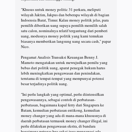
"Khusus untuk money politic 31 perkara, meliputi
wilayah Jaktim, Jakpus dan beberapa wilayah di bagian
Indoensia Barat, Timur. Kalau money politik jelas, para
pemilih diberikan uang supaya pemilih memilih salah
satu calon, nominalnya relatif tergantung dari pemberi
uang, modusnya money politik yang kami temukan
biasanya memberikan langsung uang secara cash," papar
Nico.
Pengamat Analisis Transaksi Keuangan Benny J.
Mamoto mengatakan untuk mewujudkan pemilu yang
bebas dari politik uang, aparat penegak hukum harus
lebih meningkatkan pengawasan dan penindakan,
terutama di tempat-tempat yang mempunyai potensi
besar terjadinya politik uang.
"Ini perlu langkah yang optimal, perlu diintensifkan
pengawasannya, sebagai contoh di perbatasan-
perbatasan, bagaimana kapal ferry dari Singapura ke
Batam, kemudian perbatasan entikong, kemudian
money changer yang ada di mana-mana khususnya di
daerah perbatasan termasuk money changer illegal, ini
perlu dilakukan pengawasan ekstra, di bandara
bagaimana petugas bea cukai juga mengawasi ada