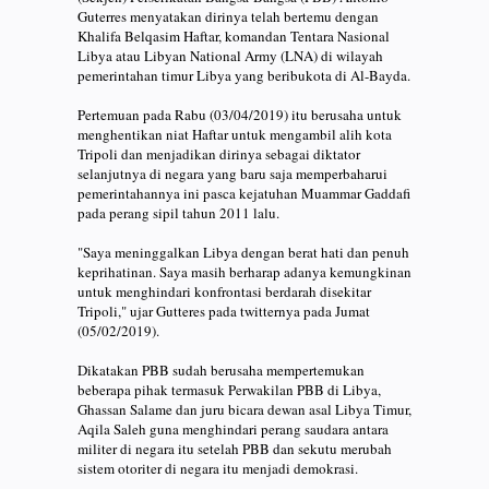
Guterres menyatakan dirinya telah bertemu dengan
Khalifa Belqasim Haftar, komandan Tentara Nasional
Libya atau Libyan National Army (LNA) di wilayah
pemerintahan timur Libya yang beribukota di Al-Bayda.
Pertemuan pada Rabu (03/04/2019) itu berusaha untuk
menghentikan niat Haftar untuk mengambil alih kota
Tripoli dan menjadikan dirinya sebagai diktator
selanjutnya di negara yang baru saja memperbaharui
pemerintahannya ini pasca kejatuhan Muammar Gaddafi
pada perang sipil tahun 2011 lalu.
"Saya meninggalkan Libya dengan berat hati dan penuh
keprihatinan. Saya masih berharap adanya kemungkinan
untuk menghindari konfrontasi berdarah disekitar
Tripoli," ujar Gutteres pada twitternya pada Jumat
(05/02/2019).
Dikatakan PBB sudah berusaha mempertemukan
beberapa pihak termasuk Perwakilan PBB di Libya,
Ghassan Salame dan juru bicara dewan asal Libya Timur,
Aqila Saleh guna menghindari perang saudara antara
militer di negara itu setelah PBB dan sekutu merubah
sistem otoriter di negara itu menjadi demokrasi.