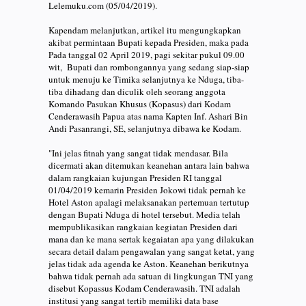
Lelemuku.com (05/04/2019).
Kapendam melanjutkan, artikel itu mengungkapkan
akibat permintaan Bupati kepada Presiden, maka pada
Pada tanggal 02 April 2019, pagi sekitar pukul 09.00
wit, Bupati dan rombongannya yang sedang siap-siap
untuk menuju ke Timika selanjutnya ke Nduga, tiba-
tiba dihadang dan diculik oleh seorang anggota
Komando Pasukan Khusus (Kopasus) dari Kodam
Cenderawasih Papua atas nama Kapten Inf. Ashari Bin
Andi Pasanrangi, SE, selanjutnya dibawa ke Kodam.
"Ini jelas fitnah yang sangat tidak mendasar. Bila
dicermati akan ditemukan keanehan antara lain bahwa
dalam rangkaian kujungan Presiden RI tanggal
01/04/2019 kemarin Presiden Jokowi tidak pernah ke
Hotel Aston apalagi melaksanakan pertemuan tertutup
dengan Bupati Nduga di hotel tersebut. Media telah
mempublikasikan rangkaian kegiatan Presiden dari
mana dan ke mana sertak kegaiatan apa yang dilakukan
secara detail dalam pengawalan yang sangat ketat, yang
jelas tidak ada agenda ke Aston. Keanehan berikutnya
bahwa tidak pernah ada satuan di lingkungan TNI yang
disebut Kopassus Kodam Cenderawasih. TNI adalah
institusi yang sangat tertib memiliki data base