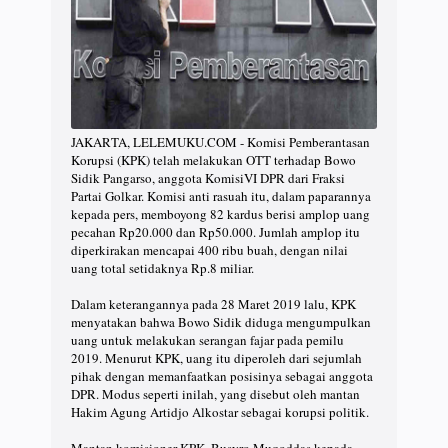
JAKARTA, LELEMUKU.COM - Komisi Pemberantasan
Korupsi (KPK) telah melakukan OTT terhadap Bowo
Sidik Pangarso, anggota KomisiVI DPR dari Fraksi
Partai Golkar. Komisi anti rasuah itu, dalam paparannya
kepada pers, memboyong 82 kardus berisi amplop uang
pecahan Rp20.000 dan Rp50.000. Jumlah amplop itu
diperkirakan mencapai 400 ribu buah, dengan nilai
uang total setidaknya Rp.8 miliar.
Dalam keterangannya pada 28 Maret 2019 lalu, KPK
menyatakan bahwa Bowo Sidik diduga mengumpulkan
uang untuk melakukan serangan fajar pada pemilu
2019. Menurut KPK, uang itu diperoleh dari sejumlah
pihak dengan memanfaatkan posisinya sebagai anggota
DPR. Modus seperti inilah, yang disebut oleh mantan
Hakim Agung Artidjo Alkostar sebagai korupsi politik.
Mantan komisioner KPK, Busyro Muqoddas kepada