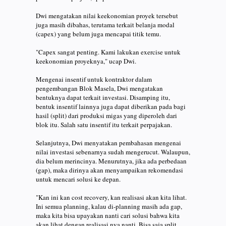
Dwi mengatakan nilai keekonomian proyek tersebut
juga masih dibahas, terutama terkait belanja modal
(capex) yang belum juga mencapai titik temu.
"Capex sangat penting. Kami lakukan exercise untuk
keekonomian proyeknya," ucap Dwi.
Mengenai insentif untuk kontraktor dalam
pengembangan Blok Masela, Dwi mengatakan
bentuknya dapat terkait investasi. Disamping itu,
bentuk insentif lainnya juga dapat diberikan pada bagi
hasil (split) dari produksi migas yang diperoleh dari
blok itu. Salah satu insentif itu terkait perpajakan.
Selanjutnya, Dwi menyatakan pembahasan mengenai
nilai investasi sebenarnya sudah mengerucut. Walaupun,
dia belum merincinya. Menurutnya, jika ada perbedaan
(gap), maka dirinya akan menyampaikan rekomendasi
untuk mencari solusi ke depan.
"Kan ini kan cost recovery, kan realisasi akan kita lihat.
Ini semua planning, kalau di-planning masih ada gap,
maka kita bisa upayakan nanti cari solusi bahwa kita
akan lihat dengan realisasi nya nanti. Bisa saja split