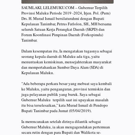
SAUMLAKI, LELEMUKU.COM – Gubernur Terpilih
Provinsi Maluku Periode 2019 -2024, Irjen. Pol. (Purn)
Drs. H. Murad Ismail bersilaturahmi dengan Bupati
Kepulauan Tanimbar, Petrus Fatlolon, SH., MH bersama
seluruh Satuan Kerja Perangkat Daerah (SKPD) dan
Forum Koordinasi Pimpinan Daerah (Forkopimda)
Tanimbar.
Dalam kesempatan itu, Ia mengatakan tugasnya sebagai
seorang kepala daerah di Maluku ada tiga, yaitu
menuntaskan kemiskinan, mensejahterakan masyarakat
dan mempertahankan Sumber Daya Alam (SDA) di
Kepulauan Maluku.
"Ada beberapa perkara besar yang mebuat saya kembali
ke Maluku, yaitu penganguran, provinsi termiskin dan
juga pelayanan publik yang buruk. Saya sebagai
Gubernur Maluku terpilih saat ini upayakan masalah
itu bisa terselesaikan," kata Murad Ismail di Pendopo
Bupati Tanimbar pada Jumat (05/04/2019).
Ia merencanakan setelah dirinya dilantik sebagai
Gubernur Maluku, ia akan mengagendakan pertemuan
secara rutin dengan para Bupati dan Walikota se-