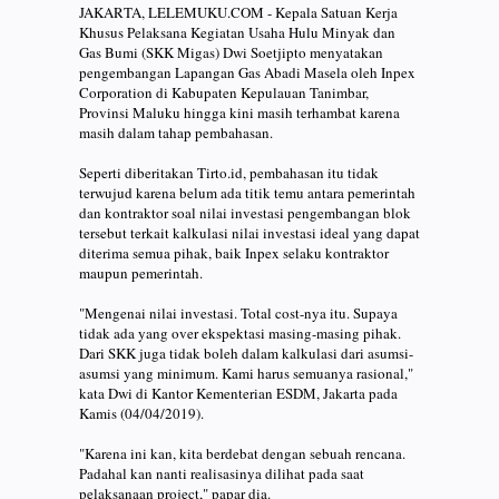
JAKARTA, LELEMUKU.COM - Kepala Satuan Kerja
Khusus Pelaksana Kegiatan Usaha Hulu Minyak dan
Gas Bumi (SKK Migas) Dwi Soetjipto menyatakan
pengembangan Lapangan Gas Abadi Masela oleh Inpex
Corporation di Kabupaten Kepulauan Tanimbar,
Provinsi Maluku hingga kini masih terhambat karena
masih dalam tahap pembahasan.
Seperti diberitakan Tirto.id, pembahasan itu tidak
terwujud karena belum ada titik temu antara pemerintah
dan kontraktor soal nilai investasi pengembangan blok
tersebut terkait kalkulasi nilai investasi ideal yang dapat
diterima semua pihak, baik Inpex selaku kontraktor
maupun pemerintah.
"Mengenai nilai investasi. Total cost-nya itu. Supaya
tidak ada yang over ekspektasi masing-masing pihak.
Dari SKK juga tidak boleh dalam kalkulasi dari asumsi-
asumsi yang minimum. Kami harus semuanya rasional,"
kata Dwi di Kantor Kementerian ESDM, Jakarta pada
Kamis (04/04/2019).
"Karena ini kan, kita berdebat dengan sebuah rencana.
Padahal kan nanti realisasinya dilihat pada saat
pelaksanaan project," papar dia.