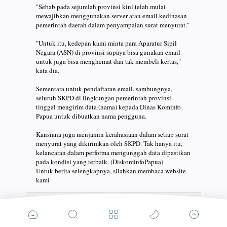
"Sebab pada sejumlah provinsi kini telah mulai
mewajibkan menggunakan server atau email kedinasan
pemerintah daerah dalam penyampaian surat menyurat."
"Untuk itu, kedepan kami minta para Aparatur Sipil
Negara (ASN) di provinsi supaya bisa gunakan email
untuk juga bisa menghemat dan tak membeli kertas,"
kata dia.
Sementara untuk pendaftaran email, sambungnya,
seluruh SKPD di lingkungan pemerintah provinsi
tinggal mengirim data (nama) kepada Dinas Kominfo
Papua untuk dibuatkan nama pengguna.
Kansiana juga menjamin kerahasiaan dalam setiap surat
menyurat yang dikirimkan oleh SKPD. Tak hanya itu,
kelancaran dalam performa mengunggah data dipastikan
pada kondisi yang terbaik. (DiskominfoPapua)
Untuk berita selengkapnya, silahkan membaca website
kami
Temui Andi Sudirman Sulaiman,
FKUB Serukan Pesan Damai