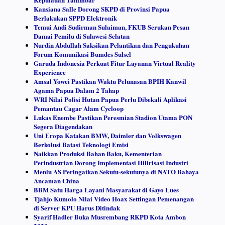
Kansiana Salle Dorong SKPD di Provinsi Papua
Berlakukan SPPD Elektronik
Temui Andi Sudirman Sulaiman, FKUB Serukan Pesan
Damai Pemilu di Sulawesi Selatan
Nurdin Abdullah Saksikan Pelantikan dan Pengukuhan
Forum Komunikasi Bumdes Sulsel
Garuda Indonesia Perkuat Fitur Layanan Virtual Reality
Experience
Amsal Yowei Pastikan Waktu Pelunasan BPIH Kanwil
Agama Papua Dalam 2 Tahap
WRI Nilai Polisi Hutan Papua Perlu Dibekali Aplikasi
Pemantau Cagar Alam Cycloop
Lukas Enembe Pastikan Peresmian Stadion Utama PON
Segera Diagendakan
Uni Eropa Katakan BMW, Daimler dan Volkswagen
Berkolusi Batasi Teknologi Emisi
Naikkan Produksi Bahan Baku, Kementerian
Perindustrian Dorong Implementasi Hilirisasi Industri
Menlu AS Peringatkan Sekutu-sekutunya di NATO Bahaya
Ancaman China
BBM Satu Harga Layani Masyarakat di Gayo Lues
Tjahjo Kumolo Nilai Video Hoax Settingan Pemenangan
di Server KPU Harus Ditindak
Syarif Hadler Buka Musrembang RKPD Kota Ambon