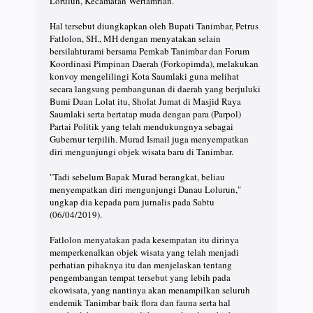
Lorulun, Kecamatan Wertamrian.
Hal tersebut diungkapkan oleh Bupati Tanimbar, Petrus
Fatlolon, SH., MH dengan menyatakan selain
bersilahturami bersama Pemkab Tanimbar dan Forum
Koordinasi Pimpinan Daerah (Forkopimda), melakukan
konvoy mengelilingi Kota Saumlaki guna melihat
secara langsung pembangunan di daerah yang berjuluki
Bumi Duan Lolat itu, Sholat Jumat di Masjid Raya
Saumlaki serta bertatap muda dengan para (Parpol)
Partai Politik yang telah mendukungnya sebagai
Gubernur terpilih. Murad Ismail juga menyempatkan
diri mengunjungi objek wisata baru di Tanimbar.
"Tadi sebelum Bapak Murad berangkat, beliau
menyempatkan diri mengunjungi Danau Lolurun,"
ungkap dia kepada para jurnalis pada Sabtu
(06/04/2019).
Fatlolon menyatakan pada kesempatan itu dirinya
memperkenalkan objek wisata yang telah menjadi
perhatian pihaknya itu dan menjelaskan tentang
pengembangan tempat tersebut yang lebih pada
ekowisata, yang nantinya akan menampilkan seluruh
endemik Tanimbar baik flora dan fauna serta hal