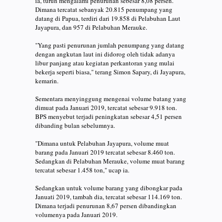
ia, turun mengalami penurunan sebesar 8,08 persen.
Dimana tercatat sebanyak 20.815 penumpang yang
datang di Papua, terdiri dari 19.858 di Pelabuhan Laut
Jayapura, dan 957 di Pelabuhan Merauke.
"Yang pasti penurunan jumlah penumpang yang datang
dengan angkutan laut ini didorog oleh tidak adanya
libur panjang atau kegiatan perkantoran yang mulai
bekerja seperti biasa," terang Simon Sapary, di Jayapura,
kemarin.
Sementara menyinggung mengenai volume batang yang
dimuat pada Januari 2019, tercatat sebesar 9.918 ton.
BPS menyebut terjadi peningkatan sebesar 4,51 persen
dibanding bulan sebelumnya.
"Dimana untuk Pelabuhan Jayapura, volume muat
barang pada Januari 2019 tercatat sebesar 8.460 ton.
Sedangkan di Pelabuhan Merauke, volume muat barang
tercatat sebesar 1.458 ton," ucap ia.
Sedangkan untuk volume barang yang dibongkar pada
Januati 2019, tambah dia, tercatat sebesar 114.169 ton.
Dimana terjadi penurunan 8,67 persen dibandingkan
volumenya pada Januari 2019.