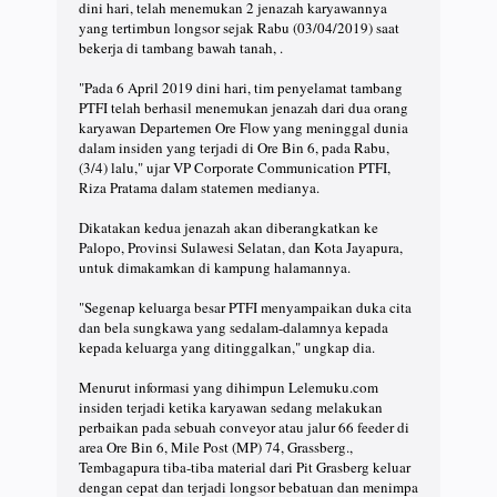
dini hari, telah menemukan 2 jenazah karyawannya
yang tertimbun longsor sejak Rabu (03/04/2019) saat
bekerja di tambang bawah tanah, .
"Pada 6 April 2019 dini hari, tim penyelamat tambang
PTFI telah berhasil menemukan jenazah dari dua orang
karyawan Departemen Ore Flow yang meninggal dunia
dalam insiden yang terjadi di Ore Bin 6, pada Rabu,
(3/4) lalu," ujar VP Corporate Communication PTFI,
Riza Pratama dalam statemen medianya.
Dikatakan kedua jenazah akan diberangkatkan ke
Palopo, Provinsi Sulawesi Selatan, dan Kota Jayapura,
untuk dimakamkan di kampung halamannya.
"Segenap keluarga besar PTFI menyampaikan duka cita
dan bela sungkawa yang sedalam-dalamnya kepada
kepada keluarga yang ditinggalkan," ungkap dia.
Menurut informasi yang dihimpun Lelemuku.com
insiden terjadi ketika karyawan sedang melakukan
perbaikan pada sebuah conveyor atau jalur 66 feeder di
area Ore Bin 6, Mile Post (MP) 74, Grassberg.,
Tembagapura tiba-tiba material dari Pit Grasberg keluar
dengan cepat dan terjadi longsor bebatuan dan menimpa