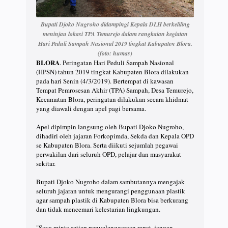
Bupati Djoko Nugroho didampingi Kepala DLH berkeliling
meninjau lokasi TPA Temurejo dalam rangkaian kegiatan
Hari Peduli Sampah Nasional 2019 tingkat Kabupaten Blora.
(foto: humas)
BLORA
. Peringatan Hari Peduli Sampah Nasional
(HPSN) tahun 2019 tingkat Kabupaten Blora dilakukan
pada hari Senin (4/3/2019). Bertempat di kawasan
Tempat Pemrosesan Akhir (TPA) Sampah, Desa Temurejo,
Kecamatan Blora, peringatan dilakukan secara khidmat
yang diawali dengan apel pagi bersama.
Apel dipimpin langsung oleh Bupati Djoko Nugroho,
dihadiri oleh jajaran Forkopimda, Sekda dan Kepala OPD
se Kabupaten Blora. Serta diikuti sejumlah pegawai
perwakilan dari seluruh OPD, pelajar dan masyarakat
sekitar.
Bupati Djoko Nugroho dalam sambutannya mengajak
seluruh jajaran untuk mengurangi penggunaan plastik
agar sampah plastik di Kabupaten Blora bisa berkurang
dan tidak mencemari kelestarian lingkungan.
"Saya minta setiap penyelenggaraan rapat, jangan