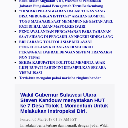
Buka Diklat Angkatan VIII, Waseskab: Pembinaan
Jabatan Fungsional Penerjemah Terus Berkembang
"HINDARI PELANGGARAN DALAM TUGAS YANG
BISA MERUGIKAN ISTITUSI" ARAHAN KOMPOL
TOGU MATANARI SAAT MEMIMPIN KEGIATAN APEL
PAGI DI HALAMAN MAPOLRES DAIRI
PENGAWALAN DAN PENGAMANAN PARA TAHANAN
SAAT SIDANG DI PENGADILAN NEGERI SIDIKALANG
BRI CABANG TOLITOLI SIAP MELAYANI
PENGELOLAAN KEUANGAN DI SELURUH
PERANGKAT DAERAH DENGAN SISTEM TRANSAKSI
NON TUNAI
SEKDA KABUPATEN TOLITOLI MEMINTA AGAR
LKPJ BUPATI TAHUN INI DITAMPILKAN SECARA
VISUALISASI
Terdakwa mengaku pakai narkoba ringkus bandar
Wakil Gubernur Sulawesi Utara
Steven Kandouw menyatakan HUT
ke 7 Desa Tolok 1 Momentum Untuk
Melakukan Instropeksi Diri.
Posted:
05 Mar 2019 01:39 AM PST
Ini adalah berita terbaru dan menarik dengan judul Wakil