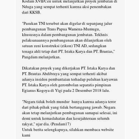
Kodam XVII/Cen untuk melanjutkan proyek jembatan di
Nduga yang sempat terhenti karena aksi penembakan
dari KKSB.
"Pasukan TNI tersebut akan digelar di sepanjang jalur
pembangunan Trans Papua Wamena-Mumugu,
khususnya dalam pembangunan jembatan. Tekhnis
pelaksanaannya pembangunan akan dilanjutkan oleh
satuan zeni konstruksi (zikon) TNI AD, sedangkan
tenaga ahli tetap dari PT. Istaka Karya dan PT. Brantas,"
Pangdam melanjutkan.
Dikatakan proyek yang dikerjakan PT. Istaka Karya dan
PT. Brantas Abdibraya yang sempat terhenti akibat
adanya insiden pembantaian terhadap puluhan karyawan
PT. Istaka Karya oleh gerombolan separatis pimpinan
Egianus Kogoya di Yigi pada 2 Desember 2018 lalu.
"Negara tidak boleh mundur hanya karena adanya teror
dari pihak-pihak yang tidak bertanggung jawab. Negara
akan tetap melanjutkan pembagunan samapai selesai, ini
demi untuk kemaslahatan dan kesejahteraan seluruh
rakyat," ujar dia. (Pendam17)
Untuk berita selengkapnya, silahkan membaca website
kami