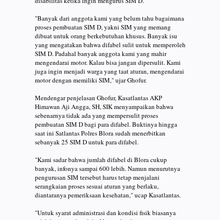
disabilitas ketika ingin mengurus SIM D.
"Banyak dari anggota kami yang belum tahu bagaimana
proses pembuatan SIM D, yakni SIM yang memang
dibuat untuk orang berkebutuhan khusus. Banyak isu
yang mengatakan bahwa difabel sulit untuk memperoleh
SIM D. Padahal banyak anggota kami yang mahir
mengendarai motor. Kalau bisa jangan dipersulit. Kami
juga ingin menjadi warga yang taat aturan, mengendarai
motor dengan memiliki SIM," ujar Ghofur.
Mendengar penjelasan Ghofur, Kasatlantas AKP
Himawan Aji Angga, SH, SIK menyampaikan bahwa
sebenarnya tidak ada yang mempersulit proses
pembuatan SIM D bagi para difabel. Buktinya hingga
saat ini Satlantas Polres Blora sudah menerbitkan
sebanyak 25 SIM D untuk para difabel.
"Kami sadar bahwa jumlah difabel di Blora cukup
banyak, infonya sampai 600 lebih. Namun menurutnya
pengurusan SIM tersebut harus tetap menjalani
serangkaian proses sesuai aturan yang berlaku,
diantaranya pemeriksaan kesehatan," ucap Kasatlantas.
"Untuk syarat administrasi dan kondisi fisik biasanya