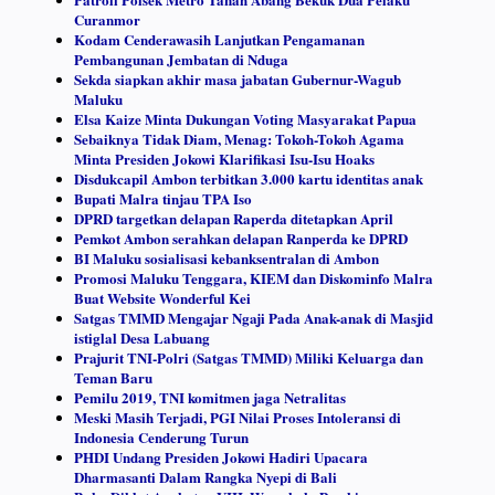
Curanmor
Kodam Cenderawasih Lanjutkan Pengamanan
Pembangunan Jembatan di Nduga
Sekda siapkan akhir masa jabatan Gubernur-Wagub
Maluku
Elsa Kaize Minta Dukungan Voting Masyarakat Papua
Sebaiknya Tidak Diam, Menag: Tokoh-Tokoh Agama
Minta Presiden Jokowi Klarifikasi Isu-Isu Hoaks
Disdukcapil Ambon terbitkan 3.000 kartu identitas anak
Bupati Malra tinjau TPA Iso
DPRD targetkan delapan Raperda ditetapkan April
Pemkot Ambon serahkan delapan Ranperda ke DPRD
BI Maluku sosialisasi kebanksentralan di Ambon
Promosi Maluku Tenggara, KIEM dan Diskominfo Malra
Buat Website Wonderful Kei
Satgas TMMD Mengajar Ngaji Pada Anak-anak di Masjid
istiglal Desa Labuang
Prajurit TNI-Polri (Satgas TMMD) Miliki Keluarga dan
Teman Baru
Pemilu 2019, TNI komitmen jaga Netralitas
Meski Masih Terjadi, PGI Nilai Proses Intoleransi di
Indonesia Cenderung Turun
PHDI Undang Presiden Jokowi Hadiri Upacara
Dharmasanti Dalam Rangka Nyepi di Bali