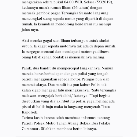
mengatakan sekira pukul 04.00 WIB, Selasa (5/32019),
keduanya masuk rumah Ilham (26 tahun) dengan
merusak gembok pagar. Tersangka Susanto langsung
mencongkel stang sepeda motor yang diparkir di depan
rumah. Ia kemudian mendorong kendaraan itu menuju
jalan raya.
Aksi mereka gagal saat Ilham terbangun untuk sholat
subuh. Ia kaget sepeda motornya tak ada di depan rumah.
Ia bergegas mencari dan mendapati motornya dibawa
orang tak dikenal. Sontak ia meneriakinya maling.
Panik, dua bandit itu mempercepat langkahnya. Namun
mereka harus berhadapan dengan polisi yang tengah
patroli menggunakan sepeda motor. Petugas pun siap
membekuknya. Dua bandit itu pun kabur. Polisi tak
kalah sigap mengejar lalu meringkusnya. "Satu tersangka
melawan, mengajak berkelahi," katanya. "Tapi begitu
disebutkan yang diajak ribut itu polisi, juga melihat ada
pistol di balik baju maka ia langsung menyerah."kata
Kapolsek.
Terima kasih karena telah membaca informasi tentang
Patroli Polsek Metro Tanah Abang Bekuk Dua Pelaku
Curanmor . Silahkan membaca berita lainnya.