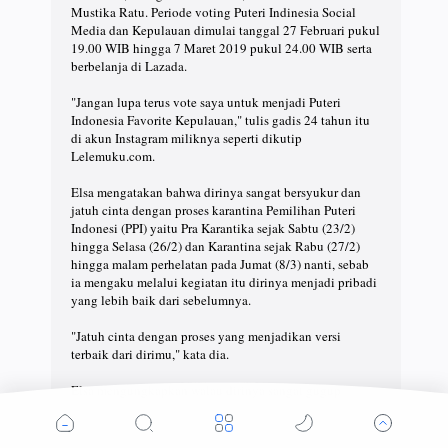
Mustika Ratu. Periode voting Puteri Indinesia Social
Media dan Kepulauan dimulai tanggal 27 Februari pukul
19.00 WIB hingga 7 Maret 2019 pukul 24.00 WIB serta
berbelanja di Lazada.
"Jangan lupa terus vote saya untuk menjadi Puteri
Indonesia Favorite Kepulauan," tulis gadis 24 tahun itu
di akun Instagram miliknya seperti dikutip
Lelemuku.com.
Elsa mengatakan bahwa dirinya sangat bersyukur dan
jatuh cinta dengan proses karantina Pemilihan Puteri
Indonesi (PPI) yaitu Pra Karantika sejak Sabtu (23/2)
hingga Selasa (26/2) dan Karantina sejak Rabu (27/2)
hingga malam perhelatan pada Jumat (8/3) nanti, sebab
ia mengaku melalui kegiatan itu dirinya menjadi pribadi
yang lebih baik dari sebelumnya.
"Jatuh cinta dengan proses yang menjadikan versi
terbaik dari dirimu," kata dia.
Elsa mengungkapkan walau dirinya sangat gugup
menantikan malam puncak dari PPI 2019 namun dirinya
sangat bersukacita dengan materi motivasi diri yang
diberikan selama karatina.