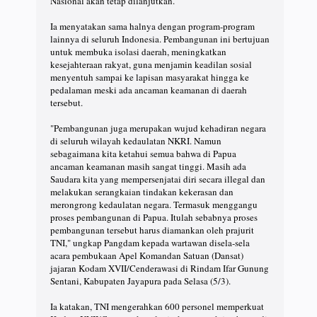
Nasional akan tetap dilanjutkan.
Ia menyatakan sama halnya dengan program-program
lainnya di seluruh Indonesia. Pembangunan ini bertujuan
untuk membuka isolasi daerah, meningkatkan
kesejahteraan rakyat, guna menjamin keadilan sosial
menyentuh sampai ke lapisan masyarakat hingga ke
pedalaman meski ada ancaman keamanan di daerah
tersebut.
"Pembangunan juga merupakan wujud kehadiran negara
di seluruh wilayah kedaulatan NKRI. Namun
sebagaimana kita ketahui semua bahwa di Papua
ancaman keamanan masih sangat tinggi. Masih ada
Saudara kita yang mempersenjatai diri secara illegal dan
melakukan serangkaian tindakan kekerasan dan
merongrong kedaulatan negara. Termasuk menggangu
proses pembangunan di Papua. Itulah sebabnya proses
pembangunan tersebut harus diamankan oleh prajurit
TNI," ungkap Pangdam kepada wartawan disela-sela
acara pembukaan Apel Komandan Satuan (Dansat)
jajaran Kodam XVII/Cenderawasi di Rindam Ifar Gunung
Sentani, Kabupaten Jayapura pada Selasa (5/3).
Ia katakan, TNI mengerahkan 600 personel memperkuat