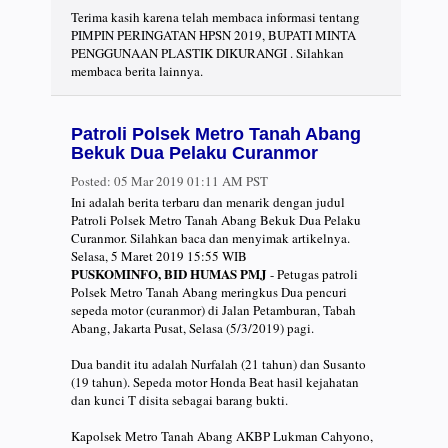
Terima kasih karena telah membaca informasi tentang
PIMPIN PERINGATAN HPSN 2019, BUPATI MINTA
PENGGUNAAN PLASTIK DIKURANGI . Silahkan
membaca berita lainnya.
Patroli Polsek Metro Tanah Abang
Bekuk Dua Pelaku Curanmor
Posted:
05 Mar 2019 01:11 AM PST
Ini adalah berita terbaru dan menarik dengan judul
Patroli Polsek Metro Tanah Abang Bekuk Dua Pelaku
Curanmor. Silahkan baca dan menyimak artikelnya.
Selasa, 5 Maret 2019 15:55 WIB
PUSKOMINFO, BID HUMAS PMJ
- Petugas patroli
Polsek Metro Tanah Abang meringkus Dua pencuri
sepeda motor (curanmor) di Jalan Petamburan, Tabah
Abang, Jakarta Pusat, Selasa (5/3/2019) pagi.
Dua bandit itu adalah Nurfalah (21 tahun) dan Susanto
(19 tahun). Sepeda motor Honda Beat hasil kejahatan
dan kunci T disita sebagai barang bukti.
Kapolsek Metro Tanah Abang AKBP Lukman Cahyono,