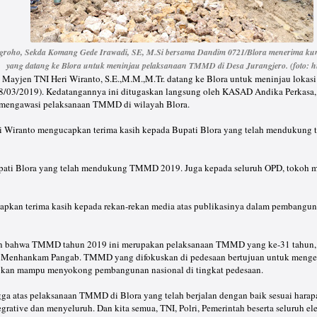
ugroho, Sekda Komang Gede Irawadi, SE, M.Si bersama Dandim 0721/Blora menerima k
yang datang ke Blora untuk meninjau pelaksanaan TMMD di Desa Jurangjero. (foto: 
Mayjen TNI Heri Wiranto, S.E.,M.M.,M.Tr. datang ke Blora untuk meninjau lok
8/03/2019). Kedatangannya ini ditugaskan langsung oleh KASAD Andika Perkasa, S
mengawasi pelaksanaan TMMD di wilayah Blora.
ri Wiranto mengucapkan terima kasih kepada Bupati Blora yang telah mendukun
pati Blora yang telah mendukung TMMD 2019. Juga kepada seluruh OPD, tokoh m
capkan terima kasih kepada rekan-rekan media atas publikasinya dalam pembangu
an bahwa TMMD tahun 2019 ini merupakan pelaksanaan TMMD yang ke-31 tahun, 
ku Menhankam Pangab. TMMD yang difokuskan di pedesaan bertujuan untuk me
apkan mampu menyokong pembangunan nasional di tingkat pedesaan.
gga atas pelaksanaan TMMD di Blora yang telah berjalan dengan baik sesuai hara
ntegrative dan menyeluruh. Dan kita semua, TNI, Polri, Pemerintah beserta seluruh e