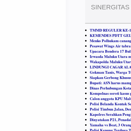
SINERGITAS
TMMD REGULER KE-1
KEMENDES PDTT GEL
Menko Polhukam canang
Pesawat Wings Air tabr
Upacara Bendera 17 Bul
Irwasda Maluku Utara m
Wakapolda Maluku Utara
LINDUNGI CAGAR ALA
Gokman Tanis, Warga Tu
Siapkan Gerbong Khusus
Bupati: ASN harus mampu
Dinas Perhubungan Kota
Kompolnas soroti kasus 
Calon anggota KPU Maluk
Polisi Belanda Kontak S
Polisi Timbun Jalan, D
Kapolres Serahkan Peng
Dinyatakan P21, Penada
Yamaha vs Beat, 3 Oran
Polisi Kepung Terduga 