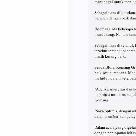
manunggal untuk menjaga
Sebagaimana dilaporkan 
berjalan dengan baik dan
"Memang ada beberapa ha
mendukung. Namun kami o
Sebagaimana diketahui, 
tersebut terdapat beberap
masih kurang baik.
Sekda Blora, Komang Ged
baik sesuai rencana. Me
ini hidup dalam keterbat
"Adanya sinergitas dan 
luar biasa untuk memaju
Komang.
"Saya optimis, dengan a
dalam memberikan pelaya
Dalam acara yang digelar
dengan peninjauan lokas