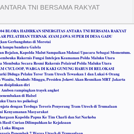
 ANTARA TNI BERSAMA RAKYAT
04 BLORA HADIRKAN SINERGITAS ANTARA TNI BERSAMA RAKYAT
AR PELATIHAN TERNAK AYAM JAWA SUPER DI DESA GADU
kan Gerbangdutas di Morotai
ak lampu bandara Galela
an Bejalan, Kapolda Malut Sampaikan Maknai Upacara Sebagai Momentum.
embeuka Rakernis Fungsi Intelejen Keamanan Polda Maluku Utara
 Membuka Secara Resmi Rakernis Polairud Polda Maluku Utara
M CYCLOOP, WARGA DI KAKI GUNUNG HARUS DI RELOKASI
rki Diduga Pelaku Teror Tram Utrech Tewaskan 1 dan Lukai 6 Orang
 Wanita, Menhub: Minggu, Presiden Jokowi Akan Resmikan MRT Jakarta
 disiplinkan diri
 Ambon rampingkan trayek angkot
penembakan di Halsel
u Utara tes psikologi
enjata dengan Terduga Teroris Penyerang Tram Utrech di Trumalaan
emi Kenyamanan Masyarakat
hargaan Kapolda Papua Ke Tim Charli dan Sat Narkoba
h Hasil Curian Dilimpahkan ke Kejaksaan
g Luka Ringan
Teroris Penembak 7 Warga Utrech di Trumanlaan