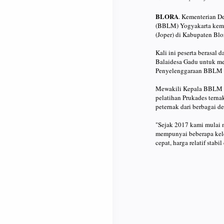
BLORA
. Kementerian D
(BBLM) Yogyakarta kemba
(Joper) di Kabupaten Blo
Kali ini peserta berasal
Balaidesa Gadu untuk me
Penyelenggaraan BBLM Y
Mewakili Kepala BBLM Y
pelatihan Prukades terna
peternak dari berbagai de
"Sejak 2017 kami mulai 
mempunyai beberapa kele
cepat, harga relatif stab