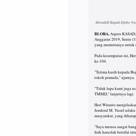
Mewakili Bupati Djoko N
BLORA.
Aspers KASAD, 
Anggaran 2019, Senin (1
yang memintanya untuk 
Pada kesempatan ini, He
ke-104.
"Terima kasih kepada Bu
tokoh pemuda," ujarnya.
"Tidak lupa kami juga u
TMMD," lanjutnya lagi.
Heri Wiranto menjelask
Jenderal M. Yusuf sela
masyarakat, yang dihar
"Saya merasa sangat ban
fisik haruslah bersifat i