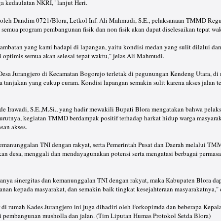
 kedaulatan NKRI," lanjut Heri.
oleh Dandim 0721/Blora, Letkol Inf. Ali Mahmudi, S.E., pelaksanaan TMMD Regule
 semua program pembangunan fisik dan non fisik akan dapat diselesaikan tepat wa
mbatan yang kami hadapi di lapangan, yaitu kondisi medan yang sulit dilalui da
ptimis semua akan selesai tepat waktu," jelas Ali Mahmudi.
Desa Jurangjero di Kecamatan Bogorejo terletak di pegunungan Kendeng Utara, di 
a tanjakan yang cukup curam. Kondisi lapangan semakin sulit karena akses jalan ter
e Irawadi, S.E.,M.Si., yang hadir mewakili Bupati Blora mengatakan bahwa pel
nurutnya, kegiatan TMMD berdampak positif terhadap harkat hidup warga masyarak
asan akses.
kemanunggalan TNI dengan rakyat, serta Pemerintah Pusat dan Daerah melalui TM
kan desa, menggali dan mendayagunakan potensi serta mengatasi berbagai permasal
danya sinergitas dan kemanunggalan TNI dengan rakyat, maka Kabupaten Blora da
nan kepada masyarakat, dan semakin baik tingkat kesejahteraan masyarakatnya,
 di rumah Kades Jurangjero ini juga dihadiri oleh Forkopimda dan beberapa Kepala
i pembangunan musholla dan jalan. (Tim Liputan Humas Protokol Setda Blora)