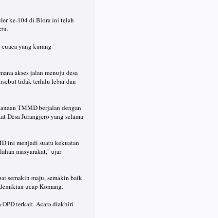
r ke-104 di Blora ini telah
ktu.
n cuaca yang kurang
mana akses jalan menuju desa
sebut tidak terlalu lebar dan
aksanaan TMMD berjalan dengan
at Desa Jurangjero yang selama
MD ini menjadi suatu kekuatan
ahan masyarakat," ujar
pat semakin maju, semakin baik
" demikian ucap Komang.
 OPD terkait. Acara diakhiri