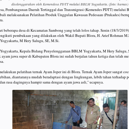
diselenggarakan oleh Kemendesa PDTT melalui BBLM Yogyakarta. (foto: humas)
esa, Pembangunan Daerah Tertinggal dan Transmigrasi (Kemendes PDTT) melalui B
li melaksanakan Pelatihan Produk Unggulan Kawasan Pedesaan (Prukades) berup
ra.
 dari beberapa desa di Kecamatan Sambong yang telah lolos tahap. Senin (18/3/2019
ngikuti pembukaan yang dilakukan oleh Wakil Bupati Blora, H. Arief Rohman M.
ogyakarta, M Hery Salugu, SE, M.Si.
ogyakarta, Kepala Bidang Penyelenggaraan BBLM Yogyakarta, M Hery Salugu, 
k ayam jawa super di Kabupaten Blora ini sudah berjalan tahun ketiga dan telah mel
sa.
melakukan pelatihan ternak Ayam Joper ini di Blora. Ternak Ayam Joper sangat c
bihan, diantaranya mudah beradaptasi dengan lingkungan, lebih tahan terhadap p
il dan rasa dagingnya hampir sama dengan ayam jawa asli," ucapnya.