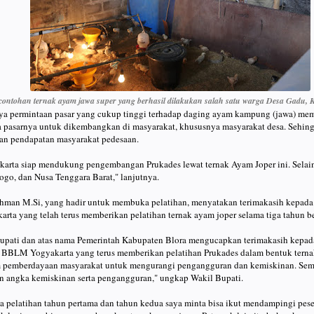
contohan ternak ayam jawa super yang berhasil dilakukan salah satu warga Desa Gadu,
ya permintaan pasar yang cukup tinggi terhadap daging ayam kampung (jawa) me
a pasarnya untuk dikembangkan di masyarakat, khususnya masyarakat desa. Sehingg
an pendapatan masyarakat pedesaan.
rta siap mendukung pengembangan Prukades lewat ternak Ayam Joper ini. Selain 
go, dan Nusa Tenggara Barat," lanjutnya.
ohman M.Si, yang hadir untuk membuka pelatihan, menyatakan terimakasih kepada
a yang telah terus memberikan pelatihan ternak ayam joper selama tiga tahun ber
pati dan atas nama Pemerintah Kabupaten Blora mengucapkan terimakasih kepad
 BBLM Yogyakarta yang terus memberikan pelatihan Prukades dalam bentuk terna
m pemberdayaan masyarakat untuk mengurangi pengangguran dan kemiskinan. Semo
an angka kemiskinan serta pengangguran," ungkap Wakil Bupati.
a pelatihan tahun pertama dan tahun kedua saya minta bisa ikut mendampingi peser