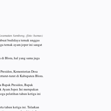
 Kecamatan Sambong. (foto: humas)
mbuat budidaya ternak unggas
a ternak ayam joper ini sangat
di Blora, hal yang sama juga
 Presiden, Kementerian Desa
turut-turut di Kabupaten Blora.
a Bapak Presiden, Bapak
k Ayam Joper. Ini merupakan
ga pelatihan tahun ketiga ini
ta tahun ketiga ini. Tularkan