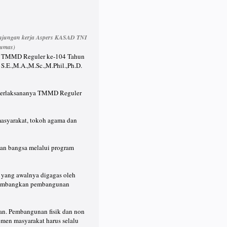
unjungan kerja Aspers KASAD TNI
humas)
asi TMMD Reguler ke-104 Tahun
.E.,M.A.,M.Sc.,M.Phil.,Ph.D.
g terlaksananya TMMD Reguler
asyarakat, tokoh agama dan
nan bangsa melalui program
yang awalnya digagas oleh
ngembangkan pembangunan
pan. Pembangunan fisik dan non
lemen masyarakat harus selalu