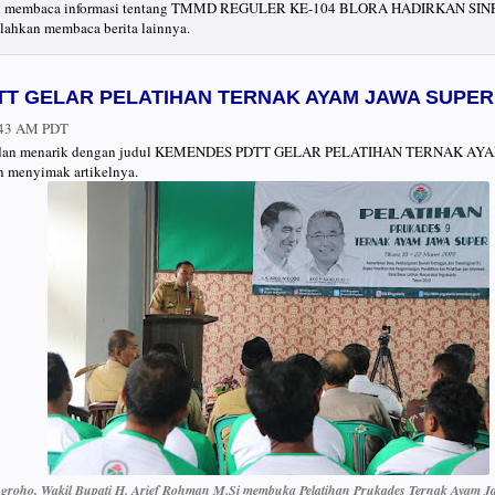
telah membaca informasi tentang TMMD REGULER KE-104 BLORA HADIRKAN S
hkan membaca berita lainnya.
T GELAR PELATIHAN TERNAK AYAM JAWA SUPER
:43 AM PDT
rbaru dan menarik dengan judul KEMENDES PDTT GELAR PELATIHAN TERNAK A
 menyimak artikelnya.
groho, Wakil Bupati H. Arief Rohman M.Si membuka Pelatihan Prukades Ternak Ayam J