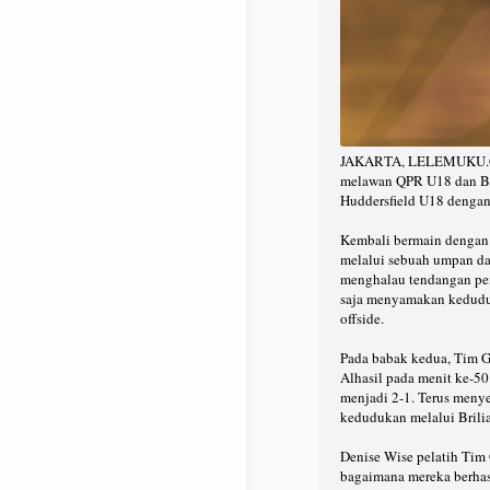
JAKARTA, LELEMUKU.COM 
melawan QPR U18 dan Blac
Huddersfield U18 dengan 
Kembali bermain dengan 
melalui sebuah umpan dar
menghalau tendangan penj
saja menyamakan keduduk
offside.
Pada babak kedua, Tim Ga
Alhasil pada menit ke-50
menjadi 2-1. Terus meny
kedudukan melalui Brili
Denise Wise pelatih Tim
bagaimana mereka berhas