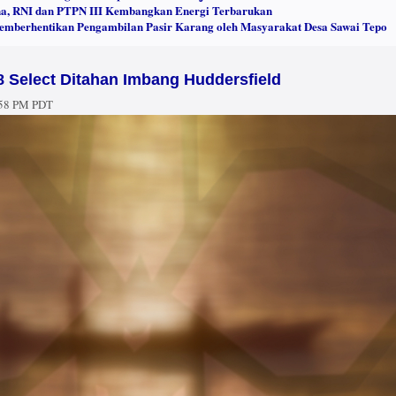
a, RNI dan PTPN III Kembangkan Energi Terbarukan
emberhentikan Pengambilan Pasir Karang oleh Masyarakat Desa Sawai Tepo
 Select Ditahan Imbang Huddersfield
:58 PM PDT