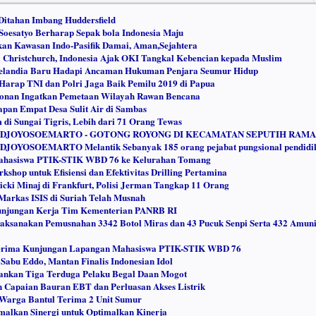
Ditahan Imbang Huddersfield
Soesatyo Berharap Sepak bola Indonesia Maju
kan Kawasan Indo-Pasifik Damai, Aman,Sejahtera
 Christchurch, Indonesia Ajak OKI Tangkal Kebencian kepada Muslim
Selandia Baru Hadapi Ancaman Hukuman Penjara Seumur Hidup
Harap TNI dan Polri Jaga Baik Pemilu 2019 di Papua
Jonan Ingatkan Pemetaan Wilayah Rawan Bencana
pan Empat Desa Sulit Air di Sambas
di Sungai Tigris, Lebih dari 71 Orang Tewas
 DJOYOSOEMARTO - GOTONG ROYONG DI KECAMATAN SEPUTIH RAM
OYOSOEMARTO Melantik Sebanyak 185 orang pejabat pungsional pendidi
ahasiswa PTIK-STIK WBD 76 ke Kelurahan Tomang
rkshop untuk Efisiensi dan Efektivitas Drilling Pertamina
cki Minaj di Frankfurt, Polisi Jerman Tangkap 11 Orang
Markas ISIS di Suriah Telah Musnah
unjungan Kerja Tim Kementerian PANRB RI
aksanakan Pemusnahan 3342 Botol Miras dan 43 Pucuk Senpi Serta 432 Amuni
Terima Kunjungan Lapangan Mahasiswa PTIK-STIK WBD 76
Sabu Eddo, Mantan Finalis Indonesian Idol
mankan Tiga Terduga Pelaku Begal Daan Mogot
Capaian Bauran EBT dan Perluasan Akses Listrik
 Warga Bantul Terima 2 Unit Sumur
alkan Sinergi untuk Optimalkan Kinerja