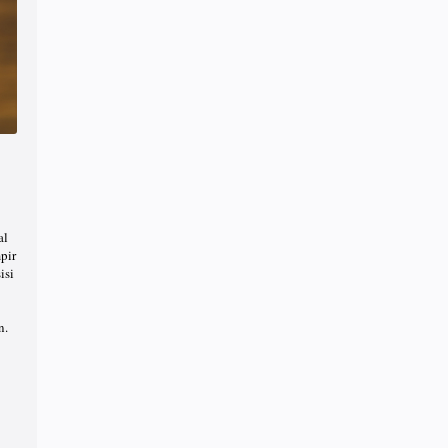
al
pir
isi
n.