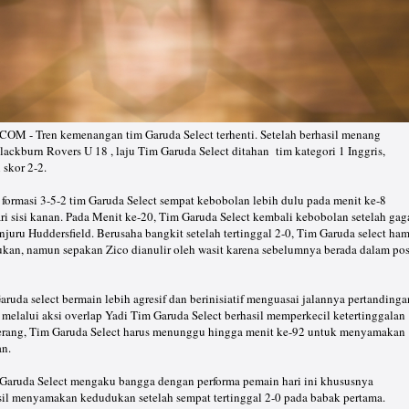
- Tren kemenangan tim Garuda Select terhenti. Setelah berhasil menang
kburn Rovers U 18 , laju Tim Garuda Select ditahan tim kategori 1 Inggris,
skor 2-2.
formasi 3-5-2 tim Garuda Select sempat kebobolan lebih dulu pada menit ke-8
i sisi kanan. Pada Menit ke-20, Tim Garuda Select kembali kebobolan setelah gag
uru Huddersfield. Berusaha bangkit setelah tertinggal 2-0, Tim Garuda select ham
an, namun sepakan Zico dianulir oleh wasit karena sebelumnya berada dalam pos
ruda select bermain lebih agresif dan berinisiatif menguasai jalannya pertandinga
 melalui aksi overlap Yadi Tim Garuda Select berhasil memperkecil ketertinggalan
erang, Tim Garuda Select harus menunggu hingga menit ke-92 untuk menyamakan
an.
 Garuda Select mengaku bangga dengan performa pemain hari ini khususnya
il menyamakan kedudukan setelah sempat tertinggal 2-0 pada babak pertama.