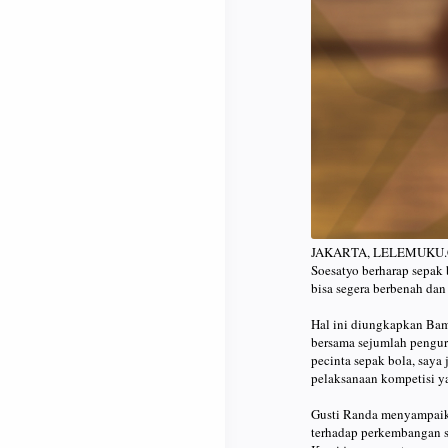
JAKARTA, LELEMUKU.COM
Soesatyo berharap sepak 
bisa segera berbenah da
Hal ini diungkapkan Bam
bersama sejumlah penguru
pecinta sepak bola, saya
pelaksanaan kompetisi ya
Gusti Randa menyampaika
terhadap perkembangan s