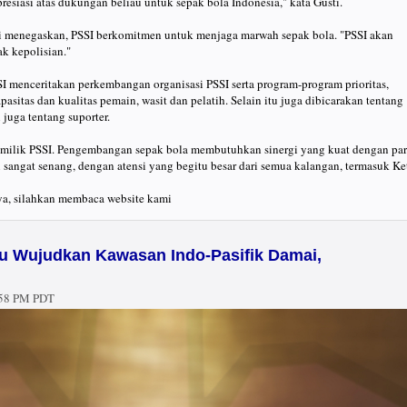
esiasi atas dukungan beliau untuk sepak bola Indonesia," kata Gusti.
i menegaskan, PSSI berkomitmen untuk menjaga marwah sepak bola. "PSSI akan
k kepolisian."
I menceritakan perkembangan organisasi PSSI serta program-program prioritas,
asitas dan kualitas pemain, wasit dan pelatih. Selain itu juga dibicarakan tentang
 juga tentang suporter.
milik PSSI. Pengembangan sepak bola membutuhkan sinergi yang kuat dengan pa
i sangat senang, dengan atensi yang begitu besar dari semua kalangan, termasuk Ke
ya, silahkan membaca website kami
ju Wujudkan Kawasan Indo-Pasifik Damai,
:58 PM PDT