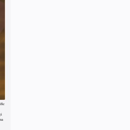
fic
gi
ma