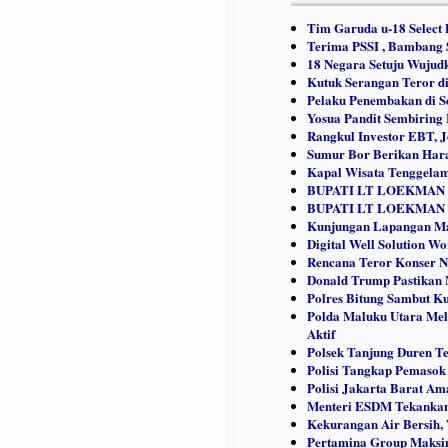
Tim Garuda u-18 Select 
Terima PSSI , Bambang 
18 Negara Setuju Wujud
Kutuk Serangan Teror di
Pelaku Penembakan di 
Yosua Pandit Sembiring 
Rangkul Investor EBT, 
Sumur Bor Berikan Hara
Kapal Wisata Tenggelam 
BUPATI LT LOEKMAN
BUPATI LT LOEKMAN DJ
Kunjungan Lapangan M
Digital Well Solution Wo
Rencana Teror Konser Ni
Donald Trump Pastikan 
Polres Bitung Sambut K
Polda Maluku Utara Mel
Aktif
Polsek Tanjung Duren 
Polisi Tangkap Pemasok 
Polisi Jakarta Barat A
Menteri ESDM Tekankan 
Kekurangan Air Bersih,
Pertamina Group Maksim