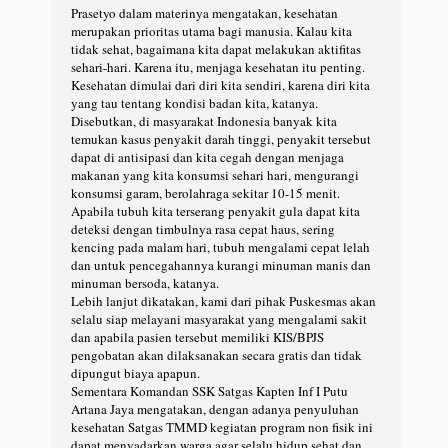
Prasetyo dalam materinya mengatakan, kesehatan
merupakan prioritas utama bagi manusia. Kalau kita
tidak sehat, bagaimana kita dapat melakukan aktifitas
sehari-hari. Karena itu, menjaga kesehatan itu penting.
Kesehatan dimulai dari diri kita sendiri, karena diri kita
yang tau tentang kondisi badan kita, katanya.
Disebutkan, di masyarakat Indonesia banyak kita
temukan kasus penyakit darah tinggi, penyakit tersebut
dapat di antisipasi dan kita cegah dengan menjaga
makanan yang kita konsumsi sehari hari, mengurangi
konsumsi garam, berolahraga sekitar 10-15 menit.
Apabila tubuh kita terserang penyakit gula dapat kita
deteksi dengan timbulnya rasa cepat haus, sering
kencing pada malam hari, tubuh mengalami cepat lelah
dan untuk pencegahannya kurangi minuman manis dan
minuman bersoda, katanya.
Lebih lanjut dikatakan, kami dari pihak Puskesmas akan
selalu siap melayani masyarakat yang mengalami sakit
dan apabila pasien tersebut memiliki KIS/BPJS
pengobatan akan dilaksanakan secara gratis dan tidak
dipungut biaya apapun.
Sementara Komandan SSK Satgas Kapten Inf I Putu
Artana Jaya mengatakan, dengan adanya penyuluhan
kesehatan Satgas TMMD kegiatan program non fisik ini
dapat menyadarkan warga agar selalu hidup sehat dan