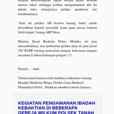
dengan menodongkan sajam berupa pisau. Korban
merasa takut sehingga korban mengamankan diri ke
dalam toko selanjutnya pelaku membawa lari
kendaraannya.
"Saat ini pelaku AH beserta barang bukti sudah
diserahkan kepada penyidik kami guna proses hukum
lebih lanjut,"terang AKP Dion.
Mantan Kasat Reskrim Polres Mimika ini pun
menambahkan, atas perbuatan pelaku akan di jerat pasal
365 KUHP tentang pencurian dengan kekerasan dengan
ancaman 9 tahun kurungan penjara. (*)
Penulis. : Andi
Terima kasih karena telah membaca informasi tentang
Hendak Dihakimi Warga, Pelaku Curas Berhasil
Diamankan Polisi . Silahkan membaca berita lainnya.
KEGIATAN PENGAMANAN IBADAH
KEBAKTIAN DI BEBERAPA
GEREJA WILKUM POLSEK TANAH