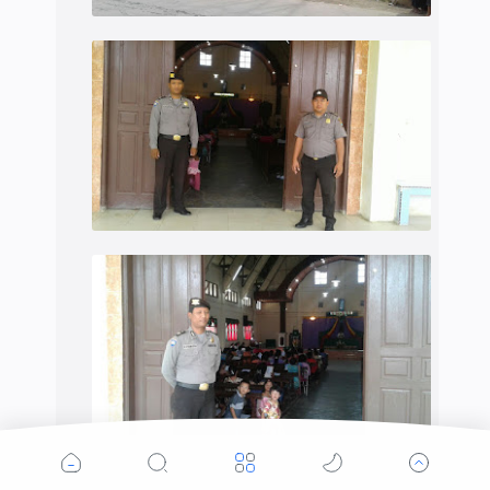
https://ift.tt/2qBuc8o
03 Maret
Pada Hari Minggu Tanggal
2019
Kapolres