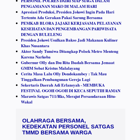
PERSONIL POLRES DAIRI SIAP SIAGA DALAM
PENGAMANAN MAKO DI MALAM HARI
Apresiasi Produksi, Presiden Jokowi Ingin Pada Hari
Tertentu Ada Gerakan Pakai Sarung Bersama
PEMKAB BLORA JAJAKI KERJASAMA PELAYANAN
KESEHATAN DAN PENGEMBANGAN PARIWISATA
DENGAN BULELENG
Presiden Jokowi Usulkan Bakso Jadi Makanan Kuliner
Khas Nusantara
Aktor Sandy Tumiwa Ditangkap Polsek Metro Menteng
Karena Narkoba
Gubernur Olly dan Ibu Rita Ibadah Bersama Jemaat
GMIM Sobat Kristus Malalayang
Cerita Masa Lalu Olly Dondokambey : Tak Mau
Tinggalkan Pembangunan Gereja Lagi
Sekertaris Daerah Adi Erlansyah - MEMBUKA
FESTIVAL OGOH OGOH DI KECA SEPUTIH RAMAN
Marawis Satgas 711/Rks, Merajut Persaudaraan Hitu-
Wakal
OLAHRAGA BERSAMA,
KEDEKATAN PERSONEL SATGAS
TMMD BERSAMA WARGA