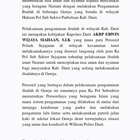
memberikan rasa aman dan nyaman kepada masyarakat
yang beragma Nasrani dengan melakukan Pengamanan
Ibadah di beberapa Gereja yang berada di wilayah
Hukum Pol Sub Sektor Parbuluan Kab. Dairi.
Pelaksanaan pengamanan ibadah di wilayah Kab. Dairi
AKBP ERWIN
ini merupakan kebijakan Kapolres Dairi
WIJAYA SIAHAAN, S.I.K
yang mana para Personil
Polsek Sejajaran di wilayah kecamatan turut
melaksanakannya yang diawasi langsung oleh para Ka
Pol Sub Sektor Sejajaran terhadap pelaksanaan ibadah
umat Nasrani untuk menciptakan rasa aman dan nyaman
bagi masyarakat Kab. Dairi yang sedang melaksanakan
ibadahnya di Gereja.
Personil yang bertugas dalam pelaksanaan pengamanan
ibadah di Gereja ini umumnya para Ka Pol Subsektor
menurunkan Personilnya yang beragama Islam yang
mana sistem pengamanan yang dilakukan di mulai dari
menjaga kenderaan yang parkir dan melakukan
pengaturan lalu lintas serta melaksanakan patroli jalan
kaki di sekitar lokasi Gereja demi terwujudnya situasi
yang aman dan kondusif di Wilkum Polres Dairi.