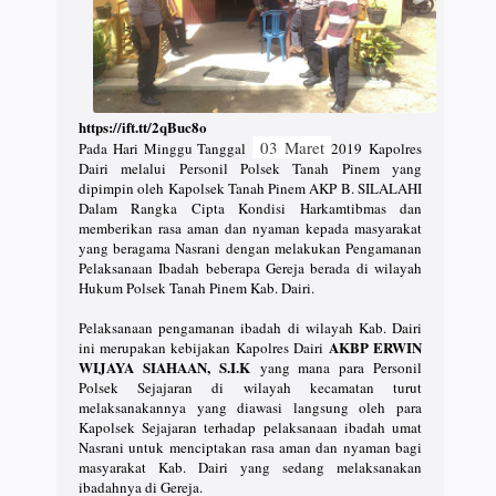
https://ift.tt/2qBuc8o
03 Maret
Pada Hari Minggu Tanggal
2019
Kapolres
Dairi melalui Personil Polsek Tanah Pinem yang
dipimpin oleh Kapolsek Tanah Pinem AKP B. SILALAHI
Dalam Rangka Cipta Kondisi Harkamtibmas dan
memberikan rasa aman dan nyaman kepada masyarakat
yang beragama Nasrani dengan melakukan Pengamanan
Pelaksanaan Ibadah beberapa Gereja berada di wilayah
Hukum Polsek Tanah Pinem Kab. Dairi.
Pelaksanaan pengamanan ibadah di wilayah Kab. Dairi
AKBP ERWIN
ini merupakan kebijakan Kapolres Dairi
WIJAYA SIAHAAN, S.I.K
yang mana para Personil
Polsek Sejajaran di wilayah kecamatan turut
melaksanakannya yang diawasi langsung oleh para
Kapolsek Sejajaran terhadap pelaksanaan ibadah umat
Nasrani untuk menciptakan rasa aman dan nyaman bagi
masyarakat Kab. Dairi yang sedang melaksanakan
ibadahnya di Gereja.