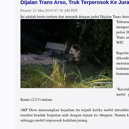
Dijalan Trans Arso, Truk Terperosok Ke Jur
Posted:
21 Mar 2019 07:38 AM PDT
Ini adalah berita terbaru dan menarik dengan judul Dijalan Trans Ars
Tribra
memperh
polisi 
Trans a
WIT.
Kapolr
dikonfi
menutur
kedala
bernama 
"Kecela
mobil y
Kamis (21/3) malam.
AKP Dion menerangkan kejadian itu terjadi ketika mobil mitsubhi
tersebut hendak berputan arah dengan tujuan ke Abepura. Namun k
sehingga mobil terpesosok kedalam jurang.