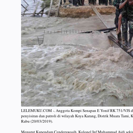
LELEMUKU.COM -. Anggota Kompi Senapan E Yonif RK 751/VJS dipi
penyisiran dan patroli di wilayah Koya Karang, Distrik Muara Tami, 
Rabu (20/03/2019).
Menurut Kapendam Cenderawasih, Kolonel Inf Muhammad Aidi sekira