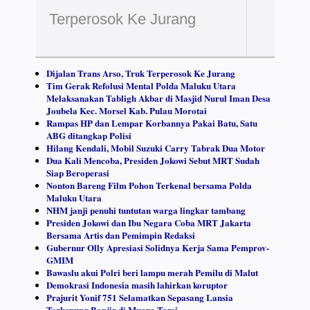
Terperosok Ke Jurang
Dijalan Trans Arso, Truk Terperosok Ke Jurang
Tim Gerak Refolusi Mental Polda Maluku Utara
Melaksanakan Tabligh Akbar di Masjid Nurul Iman Desa
Joubela Kec. Morsel Kab. Pulau Morotai
Rampas HP dan Lempar Korbannya Pakai Batu, Satu
ABG ditangkap Polisi
Hilang Kendali, Mobil Suzuki Carry Tabrak Dua Motor
Dua Kali Mencoba, Presiden Jokowi Sebut MRT Sudah
Siap Beroperasi
Nonton Bareng Film Pohon Terkenal bersama Polda
Maluku Utara
NHM janji penuhi tuntutan warga lingkar tambang
Presiden Jokowi dan Ibu Negara Coba MRT Jakarta
Bersama Artis dan Pemimpin Redaksi
Gubernur Olly Apresiasi Solidnya Kerja Sama Pemprov-
GMIM
Bawaslu akui Polri beri lampu merah Pemilu di Malut
Demokrasi Indonesia masih lahirkan koruptor
Prajurit Yonif 751 Selamatkan Sepasang Lansia
Terkepung Banjir di Muara Tami