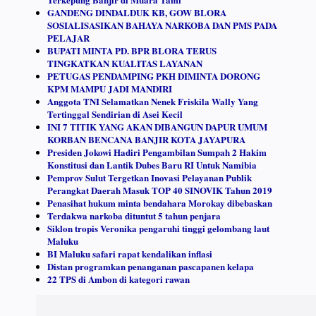
GANDENG DINDALDUK KB, GOW BLORA
SOSIALISASIKAN BAHAYA NARKOBA DAN PMS PADA
PELAJAR
BUPATI MINTA PD. BPR BLORA TERUS
TINGKATKAN KUALITAS LAYANAN
PETUGAS PENDAMPING PKH DIMINTA DORONG
KPM MAMPU JADI MANDIRI
Anggota TNI Selamatkan Nenek Friskila Wally Yang
Tertinggal Sendirian di Asei Kecil
INI 7 TITIK YANG AKAN DIBANGUN DAPUR UMUM
KORBAN BENCANA BANJIR KOTA JAYAPURA
Presiden Jokowi Hadiri Pengambilan Sumpah 2 Hakim
Konstitusi dan Lantik Dubes Baru RI Untuk Namibia
Pemprov Sulut Tergetkan Inovasi Pelayanan Publik
Perangkat Daerah Masuk TOP 40 SINOVIK Tahun 2019
Penasihat hukum minta bendahara Morokay dibebaskan
Terdakwa narkoba dituntut 5 tahun penjara
Siklon tropis Veronika pengaruhi tinggi gelombang laut
Maluku
BI Maluku safari rapat kendalikan inflasi
Distan programkan penanganan pascapanen kelapa
22 TPS di Ambon di kategori rawan