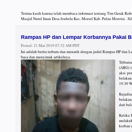
Terima kasih karena telah membaca informasi tentang Tim Gerak Ref
Masjid Nurul Iman Desa Joubela Kec. Morsel Kab. Pulau Morotai . Si
Rampas HP dan Lempar Korbannya Pakai Bat
Posted:
21 Mar 2019 07:32 AM PDT
Ini adalah berita terbaru dan menarik dengan judul Rampas HP dan 
baca dan menyimak artikelnya.
Tribrat
(ABG) t
aksi pe
belakan
19.30 W
Kejadia
belakan
dari be
Ketika 
melaku
korban 