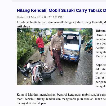
Hilang Kendali, Mobil Suzuki Carry Tabrak 
Posted:
21 Mar 2019 07:27 AM PDT
Ini adalah berita terbaru dan menarik dengan judul Hilang Kendali,
artikelnya.
Tribrat
Daroli
menabr
jaya dep
Akibat
mengal
Yamaha 
Kapolr
dikonfi
SH diru
Lanjut 
pengem
mengaki
Kompol Marthin menjelaskan, berawal kendaraan mobil suzuki carry
mobil tersebut hilang kendali dan mengambil jalur sebelah kana
datang dari arah depan.