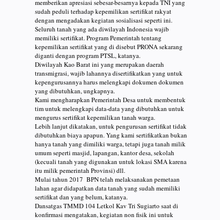
memberikan apresiasi sebesar-besarnya kepada TNI yang
sudah peduli terhadap kepemilikan sertifikat rakyat
dengan mengadakan kegiatan sosialisasi seperti ini.
Seluruh tanah yang ada diwilayah Indonesia wajib
memiliki sertifikat. Program Pemerintah tentang
kepemilikan sertifikat yang di disebut PRONA sekarang
diganti dengan program PTSL, katanya.
Diwilayah Kao Barat ini yang merupakan daerah
transmigrasi, wajib lahannya disertifikatkan yang untuk
kepengurusannya harus melengkapi dokumen dokumen
yang dibutuhkan, ungkapnya.
Kami mengharapkan Pemerintah Desa untuk membentuk
tim untuk melengkapi data-data yang dibutuhkan untuk
mengurus sertifikat kepemilikan tanah warga.
Lebih lanjut dikatakan, untuk pengurusan sertifikat tidak
dibutuhkan biaya apapun. Yang kami sertifikatkan bukan
hanya tanah yang dimiliki warga, tetapi juga tanah milik
umum seperti masjid, lapangan, kantor desa, sekolah
(kecuali tanah yang digunakan untuk lokasi SMA karena
itu milik pemerintah Provinsi) dll.
Mulai tahun 2017 BPN telah melaksanakan pemetaan
lahan agar didapatkan data tanah yang sudah memiliki
sertifikat dan yang belum, katanya.
Dansatgas TMMD 104 Letkol Kav Tri Sugiarto saat di
konfirmasi mengatakan, kegiatan non fisik ini untuk