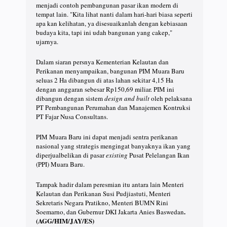
menjadi contoh pembangunan pasar ikan modern di
tempat lain. "Kita lihat nanti dalam hari-hari biasa seperti
apa kan kelihatan, ya disesuaikanlah dengan kebiasaan
budaya kita, tapi ini udah bangunan yang cakep,"
ujarnya.
Dalam siaran persnya Kementerian Kelautan dan
Perikanan menyampaikan, bangunan PIM Muara Baru
seluas 2 Ha dibangun di atas lahan sekitar 4,15 Ha
dengan anggaran sebesar Rp150,69 miliar. PIM ini
dibangun dengan sistem
design and built
oleh pelaksana
PT Pembangunan Perumahan dan Manajemen Kontruksi
PT Fajar Nusa Consultans.
PIM Muara Baru ini dapat menjadi sentra perikanan
nasional yang strategis mengingat banyaknya ikan yang
diperjualbelikan di pasar
existing
Pusat Pelelangan Ikan
(PPI) Muara Baru.
Tampak hadir dalam peresmian itu antara lain Menteri
Kelautan dan Perikanan Susi Pudjiastuti, Menteri
Sekretaris Negara Pratikno, Menteri BUMN Rini
.
Soemarno, dan Gubernur DKI Jakarta Anies Baswedan
(AGG/HIM/JAY/ES)