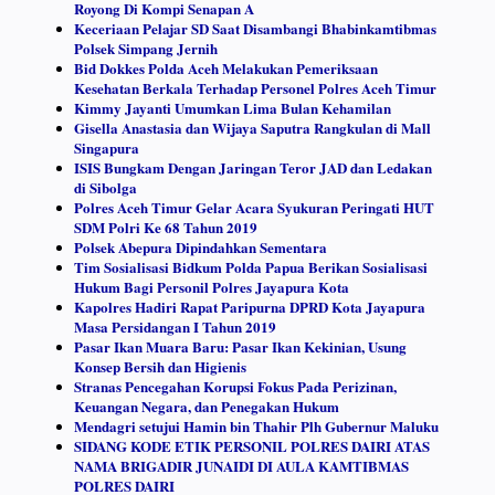
Royong Di Kompi Senapan A
Keceriaan Pelajar SD Saat Disambangi Bhabinkamtibmas
Polsek Simpang Jernih
Bid Dokkes Polda Aceh Melakukan Pemeriksaan
Kesehatan Berkala Terhadap Personel Polres Aceh Timur
Kimmy Jayanti Umumkan Lima Bulan Kehamilan
Gisella Anastasia dan Wijaya Saputra Rangkulan di Mall
Singapura
ISIS Bungkam Dengan Jaringan Teror JAD dan Ledakan
di Sibolga
Polres Aceh Timur Gelar Acara Syukuran Peringati HUT
SDM Polri Ke 68 Tahun 2019
Polsek Abepura Dipindahkan Sementara
Tim Sosialisasi Bidkum Polda Papua Berikan Sosialisasi
Hukum Bagi Personil Polres Jayapura Kota
Kapolres Hadiri Rapat Paripurna DPRD Kota Jayapura
Masa Persidangan I Tahun 2019
Pasar Ikan Muara Baru: Pasar Ikan Kekinian, Usung
Konsep Bersih dan Higienis
Stranas Pencegahan Korupsi Fokus Pada Perizinan,
Keuangan Negara, dan Penegakan Hukum
Mendagri setujui Hamin bin Thahir Plh Gubernur Maluku
SIDANG KODE ETIK PERSONIL POLRES DAIRI ATAS
NAMA BRIGADIR JUNAIDI DI AULA KAMTIBMAS
POLRES DAIRI