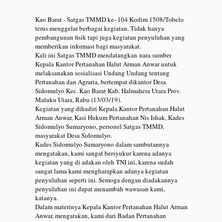
Kao Barat - Satgas TMMD ke- 104 Kodim 1508/Tobelo
terus menggelar berbagai kegiatan. Tidak hanya
pembangunan fisik tapi juga kegiatan penyuluhan yang
memberikan informasi bagi masyarakat.
Kali ini Satgas TMMD mendatangkan nara sumber
Kepala Kantor Pertanahan Halut Arman Anwar untuk
melaksanakan sosialisasi Undang Undang tentang
Pertanahan dan Agraria, bertempat dikantor Desa
Sidomulyo Kec. Kao Barat Kab. Halmahera Utara Prov.
Maluku Utara, Rabu (13/03/19).
Kegiatan yang dihadiri Kepala Kantor Pertanahan Halut
Arman Anwar, Kasi Hukum Pertanahan Nis Ishak, Kades
Sidomulyo Sumaryono, personel Satgas TMMD,
masyarakat Desa Sidomulyo.
Kades Sidomulyo Sumaryono dalam sambutannya
mengatakan, kami sangat bersyukur karena adanya
kegiatan yang di adakan oleh TNI ini, karena sudah
sangat lama kami mengharapkan adanya kegiatan
penyuluhan seperti ini. Semoga dengan diadakannya
penyuluhan ini dapat menambah wawasan kami,
katanya.
Dalam materinya Kepala Kantor Pertanahan Halut Arman
Anwar, mengatakan, kami dari Badan Pertanahan