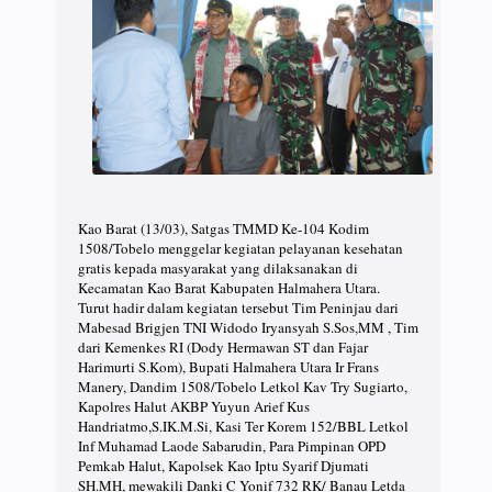
Kao Barat (13/03), Satgas TMMD Ke-104 Kodim
1508/Tobelo menggelar kegiatan pelayanan kesehatan
gratis kepada masyarakat yang dilaksanakan di
Kecamatan Kao Barat Kabupaten Halmahera Utara.
Turut hadir dalam kegiatan tersebut Tim Peninjau dari
Mabesad Brigjen TNI Widodo Iryansyah S.Sos,MM , Tim
dari Kemenkes RI (Dody Hermawan ST dan Fajar
Harimurti S.Kom), Bupati Halmahera Utara Ir Frans
Manery, Dandim 1508/Tobelo Letkol Kav Try Sugiarto,
Kapolres Halut AKBP Yuyun Arief Kus
Handriatmo,S.IK.M.Si, Kasi Ter Korem 152/BBL Letkol
Inf Muhamad Laode Sabarudin, Para Pimpinan OPD
Pemkab Halut, Kapolsek Kao Iptu Syarif Djumati
SH.MH, mewakili Danki C Yonif 732 RK/ Banau Letda