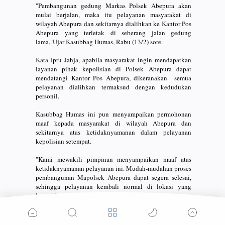
"Pembangunan gedung Markas Polsek Abepura akan
mulai berjalan, maka itu pelayanan masyarakat di
wilayah Abepura dan sekitarnya dialihkan ke Kantor Pos
Abepura yang terletak di seberang jalan gedung
lama,"Ujar Kasubbag Humas, Rabu (13/2) sore.
Kata Iptu Jahja, apabila masyarakat ingin mendapatkan
layanan pihak kepolisian di Polsek Abepura dapat
mendatangi Kantor Pos Abepura, dikeranakan semua
pelayanan dialihkan termaksud dengan kedudukan
personil.
Kasubbag Humas ini pun menyampaikan permohonan
maaf kepada masyarakat di wilayah Abepura dan
sekitarnya atas ketidaknyamanan dalam pelayanan
kepolisian setempat.
"Kami mewakili pimpinan menyampaikan maaf atas
ketidaknyamanan pelayanan ini. Mudah-mudahan proses
pembangunan Mapolsek Abepura dapat segera selesai,
sehingga pelayanan kembali normal di lokasi yang
lama," Pungkas Iptu Jahja Rumra, SH., MH. (*)
Penulis. : Andi