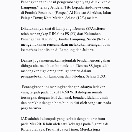
Penangkapan ini hasil pengembangan yang dilakukan di
Lampung," terang Jenderal Tito kepada sindonews.com,
di Pondok Pesantren (Ponpes) Al Kautsar Al Akbar, Jalan
Pelajar Timur, Kota Medan, Selasa (12/3) malam.
Dikatakannya, saat di Lampung, Densus 88/Antiteror
telah menangkap RIN alias PS (23) dari Kelurahan
Panengahan, Kedaton, Bandar Lampung, Sabtu (9/3). Ia
mengemukanan rencana akan melakukan serangan bom
ke markas kepolisian di Lampung dan Jakarta.
Densus juga menemukan sejumlah benda mencurigakan
diduga alat membuat bom rakitan. Densus 88 juga telah
menangkap tiga orang terduga teroris dalam
penggrebekan di Lampung dan Sibolga, Selasa (12/3).
Penangkapan ini meningkat dengan adanya ledakan
yang terjadi pada pukul 14.50 WIB didepan rumah
tersangka, dengan istri dan anak berada didalam rumah
dan berakhir dengan bom bunuh diri oleh sang istri pada
pagi harinya.
JAD adalah kelompok yang terkait dengan teror bom
pada Mei 2018 lalu oleh satu keluarga pada 3 gereja di
Kota Surabaya, Provinsi Jawa Timur. Mereka juga