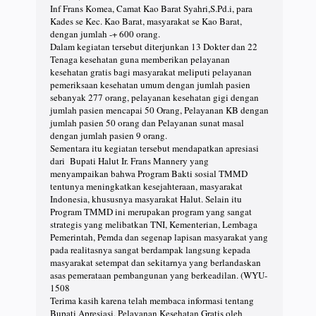
Inf Frans Komea, Camat Kao Barat Syahri,S.Pd.i, para
Kades se Kec. Kao Barat, masyarakat se Kao Barat,
dengan jumlah -+ 600 orang.
Dalam kegiatan tersebut diterjunkan 13 Dokter dan 22
Tenaga kesehatan guna memberikan pelayanan
kesehatan gratis bagi masyarakat meliputi pelayanan
pemeriksaan kesehatan umum dengan jumlah pasien
sebanyak 277 orang, pelayanan kesehatan gigi dengan
jumlah pasien mencapai 50 Orang, Pelayanan KB dengan
jumlah pasien 50 orang dan Pelayanan sunat masal
dengan jumlah pasien 9 orang.
Sementara itu kegiatan tersebut mendapatkan apresiasi
dari Bupati Halut Ir. Frans Mannery yang
menyampaikan bahwa Program Bakti sosial TMMD
tentunya meningkatkan kesejahteraan, masyarakat
Indonesia, khususnya masyarakat Halut. Selain itu
Program TMMD ini merupakan program yang sangat
strategis yang melibatkan TNI, Kementerian, Lembaga
Pemerintah, Pemda dan segenap lapisan masyarakat yang
pada realitasnya sangat berdampak langsung kepada
masyarakat setempat dan sekitarnya yang berlandaskan
asas pemerataan pembangunan yang berkeadilan. (WYU-
1508
Terima kasih karena telah membaca informasi tentang
Bupati Apresiasi, Pelayanan Kesehatan Gratis oleh