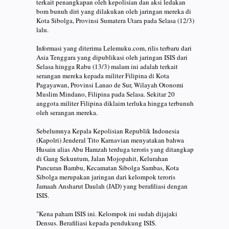
terkait penangkapan oleh kepolisian dan aksi ledakan
bom bunuh diri yang dilakukan oleh jaringan mereka di
Kota Sibolga, Provinsi Sumatera Utara pada Selasa (12/3)
lalu.
Informasi yang diterima Lelemuku.com, rilis terbaru dari
Asia Tenggara yang dipublikasi oleh jaringan ISIS dari
Selasa hingga Rabu (13/3) malam ini adalah terkait
serangan mereka kepada militer Filipina di Kota
Pagayawan, Provinsi Lanao de Sur, Wilayah Otonomi
Muslim Mindano, Filipina pada Selasa. Sekitar 20
anggota militer Filipina diklaim terluka hingga terbunuh
oleh serangan mereka.
Sebelumnya Kepala Kepolisian Republik Indonesia
(Kapolri) Jenderal Tito Karnavian menyatakan bahwa
Husain alias Abu Hamzah terduga teroris yang ditangkap
di Gang Sekuntum, Jalan Mojopahit, Kelurahan
Pancuran Bambu, Kecamatan Sibolga Sambas, Kota
Sibolga merupakan jaringan dari kelompok teroris
Jamaah Ansharut Daulah (JAD) yang berafiliasi dengan
ISIS.
"Kena paham ISIS ini. Kelompok ini sudah dijajaki
Densus. Berafiliasi kepada pendukung ISIS.