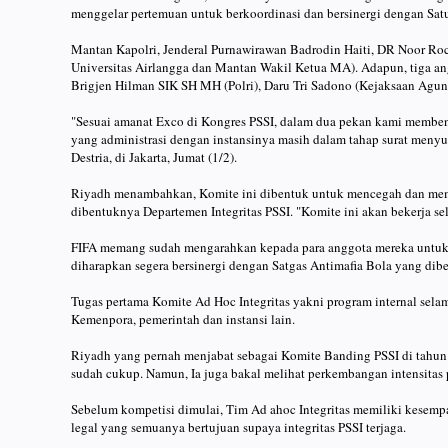
menggelar pertemuan untuk berkoordinasi dan bersinergi dengan Satu
Mantan Kapolri, Jenderal Purnawirawan Badrodin Haiti, DR Noor R
Universitas Airlangga dan Mantan Wakil Ketua MA). Adapun, tiga a
Brigjen Hilman SIK SH MH (Polri), Daru Tri Sadono (Kejaksaan Ag
"Sesuai amanat Exco di Kongres PSSI, dalam dua pekan kami membentu
yang administrasi dengan instansinya masih dalam tahap surat menyur
Destria, di Jakarta, Jumat (1/2).
Riyadh menambahkan, Komite ini dibentuk untuk mencegah dan meme
dibentuknya Departemen Integritas PSSI. "Komite ini akan bekerja se
FIFA memang sudah mengarahkan kepada para anggota mereka untuk m
diharapkan segera bersinergi dengan Satgas Antimafia Bola yang dibe
Tugas pertama Komite Ad Hoc Integritas yakni program internal sela
Kemenpora, pemerintah dan instansi lain.
Riyadh yang pernah menjabat sebagai Komite Banding PSSI di tahun 20
sudah cukup. Namun, Ia juga bakal melihat perkembangan intensita
Sebelum kompetisi dimulai, Tim Ad ahoc Integritas memiliki kesempat
legal yang semuanya bertujuan supaya integritas PSSI terjaga.