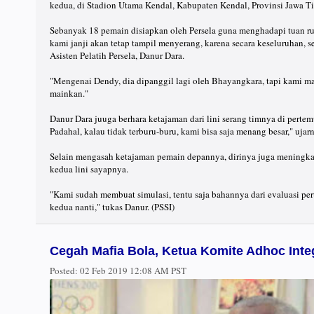
kedua, di Stadion Utama Kendal, Kabupaten Kendal, Provinsi Jawa Ti
Sebanyak 18 pemain disiapkan oleh Persela guna menghadapi tuan ru
kami janji akan tetap tampil menyerang, karena secara keseluruhan,
Asisten Pelatih Persela, Danur Dara.
"Mengenai Dendy, dia dipanggil lagi oleh Bhayangkara, tapi kami m
mainkan."
Danur Dara juuga berhara ketajaman dari lini serang timnya di pert
Padahal, kalau tidak terburu-buru, kami bisa saja menang besar," ujar
Selain mengasah ketajaman pemain depannya, dirinya juga meningk
kedua lini sayapnya.
"Kami sudah membuat simulasi, tentu saja bahannya dari evaluasi p
kedua nanti," tukas Danur. (PSSI)
Cegah Mafia Bola, Ketua Komite Adhoc Int
Posted:
02 Feb 2019 12:08 AM PST