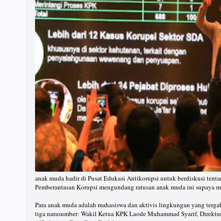
anak muda hadir di Pusat Edukasi Antikorupsi untuk berdiskusi tent
Pemberantasan Korupsi mengundang ratusan anak muda ini supaya mer
Para anak muda adalah mahasiswa dan aktivis lingkungan yang terg
tiga narasumber: Wakil Ketua KPK Laode Muhammad Syarif, Direktur