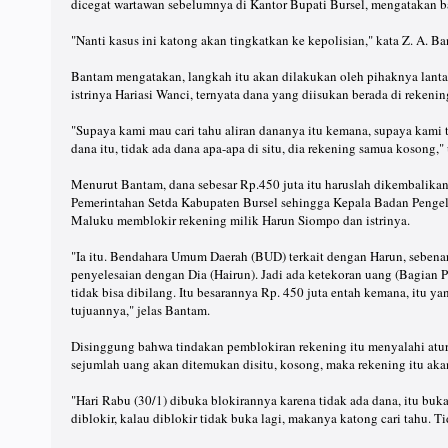
dicegat wartawan sebelumnya di Kantor Bupati Bursel, mengatakan b
"Nanti kasus ini katong akan tingkatkan ke kepolisian," kata Z. A. 
Bantam mengatakan, langkah itu akan dilakukan oleh pihaknya lant
istrinya Hariasi Wanci, ternyata dana yang diisukan berada di rekening
"Supaya kami mau cari tahu aliran dananya itu kemana, supaya kami t
dana itu, tidak ada dana apa-apa di situ, dia rekening samua kosong,
Menurut Bantam, dana sebesar Rp.450 juta itu haruslah dikembalikan
Pemerintahan Setda Kabupaten Bursel sehingga Kepala Badan Pengel
Maluku memblokir rekening milik Harun Siompo dan istrinya.
"Ia itu. Bendahara Umum Daerah (BUD) terkait dengan Harun, sebenar
penyelesaian dengan Dia (Hairun). Jadi ada ketekoran uang (Bagian P
tidak bisa dibilang. Itu besarannya Rp. 450 juta entah kemana, itu y
tujuannya," jelas Bantam.
Disinggung bahwa tindakan pemblokiran rekening itu menyalahi atura
sejumlah uang akan ditemukan disitu, kosong, maka rekening itu aka
"Hari Rabu (30/1) dibuka blokirannya karena tidak ada dana, itu buk
diblokir, kalau diblokir tidak buka lagi, makanya katong cari tahu.