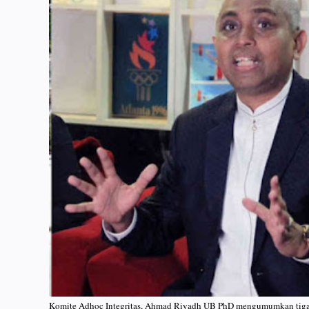
Komite Adhoc Integritas, Ahmad Riyadh UB PhD mengumumkan tiga an