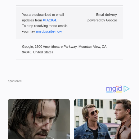
You are subscribed to email
Email delivery
updates from
#TACIGI
.
powered by Google
To stop receiving these emails,
you may
unsubscribe now
.
Google, 1600 Amphitheatre Parkway, Mountain View, CA
94043, United States