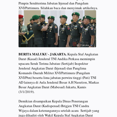
Pimpin Serahterima Jabatan Irjenad dan Pangdam
XVI/Pattimura. Silahkan baca dan menyimak artikelnya.
BERITA MALUKU - JAKARTA.
Kepala Staf Angkatan
Darat (Kasad) Jenderal TNI Andika Perkasa memimpin
upacara Serah Terima Jabatan (Sertijab) Inspektur
Jenderal Angkatan Darat (Irjenad) dan Panglima
Komando Daerah Militer XVI/Pattimura (Pangdam
XVI/Ptm) beserta lima jabatan perwira tinggi (Pati) TNI
AD lainnya di Aula Jenderal Besar A.H Nasution, Markas
Besar Angkatan Darat (Mabesad) Jakarta, Kamis
(3/1/2019).
Demikian disampaikan Kepala Dinas Penerangan
Angkatan Darat (Kadispenad) Brigjen TNI Candra
Wijaya dalam keterangannya setelah acara Sertijab yang
juga dihadiri oleh Wakil Kepala Staf Angkatan Darat