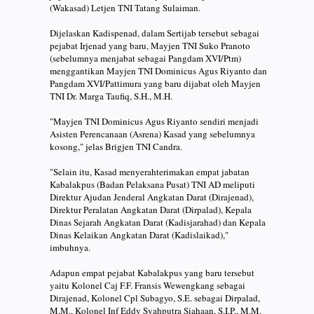
(Wakasad) Letjen TNI Tatang Sulaiman.
Dijelaskan Kadispenad, dalam Sertijab tersebut sebagai
pejabat Irjenad yang baru, Mayjen TNI Suko Pranoto
(sebelumnya menjabat sebagai Pangdam XVI/Ptm)
menggantikan Mayjen TNI Dominicus Agus Riyanto dan
Pangdam XVI/Pattimura yang baru dijabat oleh Mayjen
TNI Dr. Marga Taufiq, S.H., M.H.
"Mayjen TNI Dominicus Agus Riyanto sendiri menjadi
Asisten Perencanaan (Asrena) Kasad yang sebelumnya
kosong," jelas Brigjen TNI Candra.
"Selain itu, Kasad menyerahterimakan empat jabatan
Kabalakpus (Badan Pelaksana Pusat) TNI AD meliputi
Direktur Ajudan Jenderal Angkatan Darat (Dirajenad),
Direktur Peralatan Angkatan Darat (Dirpalad), Kepala
Dinas Sejarah Angkatan Darat (Kadisjarahad) dan Kepala
Dinas Kelaikan Angkatan Darat (Kadislaikad),"
imbuhnya.
Adapun empat pejabat Kabalakpus yang baru tersebut
yaitu Kolonel Caj F.F. Fransis Wewengkang sebagai
Dirajenad, Kolonel Cpl Subagyo, S.E. sebagai Dirpalad,
M.M., Kolonel Inf Eddy Syahputra Siahaan, S.I.P., M.M.