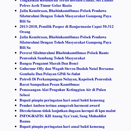
Polres Aceh Timur Gelar Razia
Jalin Kemitraan, Bhabinkamtibmas Polsek Peudawa
Silaturahmi Dengan Tokoh Masyarakat Gampong Paya
Bili Sa
2013-2018, Pemilik Paspor di Banjarmasin Capai 50.312
Orang
Jalin Kemitraan, Bhabinkamtibmas Polsek Peudawa
Silaturahmi Dengan Tokoh Masyarakat Gampong Paya
Bili Sa
Pererat Silahturahmi Bhabinkamtibmas Polsek Ranto
Peureulak Sambang Tokoh Masyarakat
Bangsa Penganut Marah Dan Benci
Gubernur Olly dan Wagub Steven Ibadah Natal Bersama
Gembala Dan Pelayan GPdi Se-Sulut
Patroli Di Perkampungan Nelayan, Kapolsek Peureulak
Barat Sampaikan Pesan Kamtibmas
Pemasangan Alat Pengukur Ketinggian Air di Pulau
Sebesi
Bupati pimpin peringatan hari amal bakti kemenag
Pemkot Ambon terima anugerah harmoni award
Direskrimsus tidak lanjutkan dugaan korupsi di kpu malut
INFOGRAFIS: KH Anang Sya'rani, Sang Muhaddist
Banua
Bupati pimpin peringatan hari amal bakti kemenag