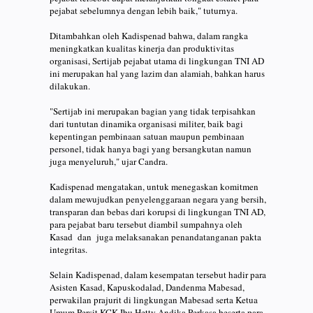
pejabat sebelumnya dengan lebih baik," tuturnya.
Ditambahkan oleh Kadispenad bahwa, dalam rangka
meningkatkan kualitas kinerja dan produktivitas
organisasi, Sertijab pejabat utama di lingkungan TNI AD
ini merupakan hal yang lazim dan alamiah, bahkan harus
dilakukan.
"Sertijab ini merupakan bagian yang tidak terpisahkan
dari tuntutan dinamika organisasi militer, baik bagi
kepentingan pembinaan satuan maupun pembinaan
personel, tidak hanya bagi yang bersangkutan namun
juga menyeluruh," ujar Candra.
Kadispenad mengatakan, untuk menegaskan komitmen
dalam mewujudkan penyelenggaraan negara yang bersih,
transparan dan bebas dari korupsi di lingkungan TNI AD,
para pejabat baru tersebut diambil sumpahnya oleh
Kasad dan juga melaksanakan penandatanganan pakta
integritas.
Selain Kadispenad, dalam kesempatan tersebut hadir para
Asisten Kasad, Kapuskodalad, Dandenma Mabesad,
perwakilan prajurit di lingkungan Mabesad serta Ketua
Umum Persit KCK Ibu Hetty Andika Perkasa beserta para