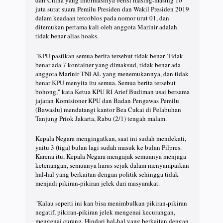
juta surat suara Pemilu Presiden dan Wakil Presiden 2019
dalam keadaan tercoblos pada nomor urut 01, dan
ditemukan pertama kali oleh anggota Marinir adalah
tidak benar alias hoaks.
"KPU pastikan semua berita tersebut tidak benar. Tidak
benar ada 7 kontainer yang dimaksud, tidak benar ada
anggota Marinir TNI AL yang menemukannya, dan tidak
benar KPU menyita itu semua. Semua berita tersebut
bohong," kata Ketua KPU RI Arief Budiman usai bersama
jajaran Komisioner KPU dan Badan Pengawas Pemilu
(Bawaslu) mendatangi kantor Bea Cukai di Pelabuhan
Tanjung Priok Jakarta, Rabu (2/1) tengah malam.
Kepala Negara mengingatkan, saat ini sudah mendekati,
yaitu 3 (tiga) bulan lagi sudah masuk ke bulan Pilpres.
Karena itu, Kepala Negara mengajak semuanya menjaga
ketenangan, semuanya harus sejuk dalam menyampaikan
hal-hal yang berkaitan dengan politik sehingga tidak
menjadi pikiran-pikiran jelek dari masyarakat.
"Kalau seperti ini kan bisa menimbulkan pikiran-pikiran
negatif, pikiran-pikiran jelek mengenai kecurangan,
mengenai curang. Hindari hal-hal yang berkaitan dengan