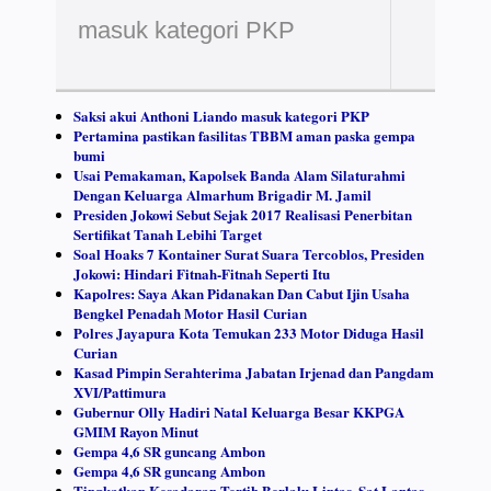
masuk kategori PKP
Saksi akui Anthoni Liando masuk kategori PKP
Pertamina pastikan fasilitas TBBM aman paska gempa
bumi
Usai Pemakaman, Kapolsek Banda Alam Silaturahmi
Dengan Keluarga Almarhum Brigadir M. Jamil
Presiden Jokowi Sebut Sejak 2017 Realisasi Penerbitan
Sertifikat Tanah Lebihi Target
Soal Hoaks 7 Kontainer Surat Suara Tercoblos, Presiden
Jokowi: Hindari Fitnah-Fitnah Seperti Itu
Kapolres: Saya Akan Pidanakan Dan Cabut Ijin Usaha
Bengkel Penadah Motor Hasil Curian
Polres Jayapura Kota Temukan 233 Motor Diduga Hasil
Curian
Kasad Pimpin Serahterima Jabatan Irjenad dan Pangdam
XVI/Pattimura
Gubernur Olly Hadiri Natal Keluarga Besar KKPGA
GMIM Rayon Minut
Gempa 4,6 SR guncang Ambon
Gempa 4,6 SR guncang Ambon
Tingkatkan Kesadaran Tertib Berlalu Lintas, Sat Lantas