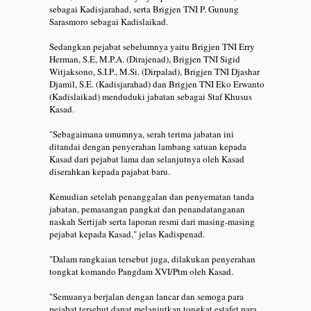
sebagai Kadisjarahad, serta Brigjen TNI P. Gunung
Sarasmoro sebagai Kadislaikad.
Sedangkan pejabat sebelumnya yaitu Brigjen TNI Erry
Herman, S.E, M.P.A. (Dirajenad), Brigjen TNI Sigid
Witjaksono, S.I.P., M.Si. (Dirpalad), Brigjen TNI Djashar
Djamil, S.E. (Kadisjarahad) dan Brigjen TNI Eko Erwanto
(Kadislaikad) menduduki jabatan sebagai Staf Khusus
Kasad.
"Sebagaimana umumnya, serah terima jabatan ini
ditandai dengan penyerahan lambang satuan kepada
Kasad dari pejabat lama dan selanjutnya oleh Kasad
diserahkan kepada pajabat baru.
Kemudian setelah penanggalan dan penyematan tanda
jabatan, pemasangan pangkat dan penandatanganan
naskah Sertijab serta laporan resmi dari masing-masing
pejabat kepada Kasad," jelas Kadispenad.
"Dalam rangkaian tersebut juga, dilakukan penyerahan
tongkat komando Pangdam XVI/Ptm oleh Kasad.
"Semuanya berjalan dengan lancar dan semoga para
pejabat tersebut dapat melanjutkan tongkat estafet para