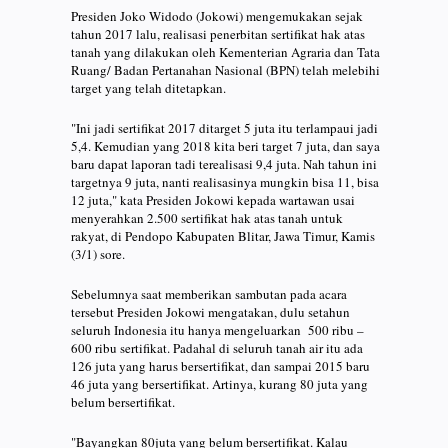
Presiden Joko Widodo (Jokowi) mengemukakan sejak
tahun 2017 lalu, realisasi penerbitan sertifikat hak atas
tanah yang dilakukan oleh Kementerian Agraria dan Tata
Ruang/ Badan Pertanahan Nasional (BPN) telah melebihi
target yang telah ditetapkan.
"Ini jadi sertifikat 2017 ditarget 5 juta itu terlampaui jadi
5,4. Kemudian yang 2018 kita beri target 7 juta, dan saya
baru dapat laporan tadi terealisasi 9,4 juta. Nah tahun ini
targetnya 9 juta, nanti realisasinya mungkin bisa 11, bisa
12 juta," kata Presiden Jokowi kepada wartawan usai
menyerahkan 2.500 sertifikat hak atas tanah untuk
rakyat, di Pendopo Kabupaten Blitar, Jawa Timur, Kamis
(3/1) sore.
Sebelumnya saat memberikan sambutan pada acara
tersebut Presiden Jokowi mengatakan, dulu setahun
seluruh Indonesia itu hanya mengeluarkan 500 ribu –
600 ribu sertifikat. Padahal di seluruh tanah air itu ada
126 juta yang harus bersertifikat, dan sampai 2015 baru
46 juta yang bersertifikat. Artinya, kurang 80 juta yang
belum bersertifikat.
"Bayangkan 80juta yang belum bersertifikat. Kalau