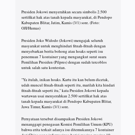
Presiden Jokowi menyerahkan secara simbolis 2.500
sertifikat hak atas tanah kepada masyarakat, di Pendopo
Kabupaten Blitar, Jatim, Kamis (3/1) sore. (Foto:
OJI/Humas)
Presiden Joko Widodo (Jokowi) mengajak seluruh
masyarakat untuk menghindari fitnah-fitnah dengan
menyebarkan berita bohong atau hoaks seperti isu
penemuan 7 kontainer yang mengangkut surat suara
Pemilihan Presiden (Pilpres) dengan sudah tercoblos
untuk salah satu kontestan.
"Ya itulah, inikan hoaks. Kartu itu kan belum dicetak,
udah muncul fitnah-fitnah seperti itu, marilah kita hindari
fitnah-fitnah seperti itu," kata Presiden Jokowi kepada
wartawan usai menyerahkan 2.500 sertifikat hak atas
tanah kepada masyarakat di Pendopo Kabupaten Blitar,
Jawa Timur, Kamis (3/1) sore.
Pernyataan tersebut disampaikan Presiden Jokowi
menanggapi penegasan Komisi Pemilihan Umum (KPU)
bahwa erita terkait adanya isu ditemukannya 7 kontainer
dari China yang informasinya berisi masing-masing 10