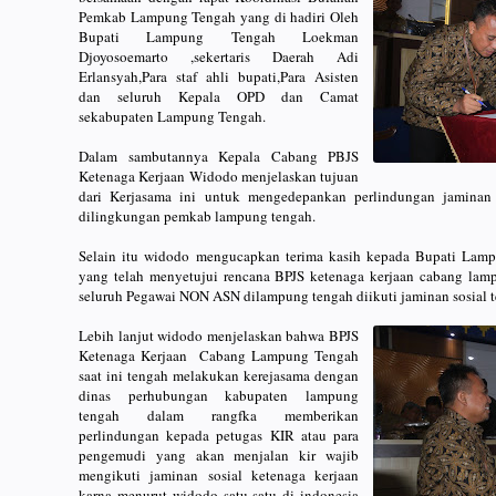
Pemkab Lampung Tengah yang di hadiri Oleh
Bupati Lampung Tengah Loekman
Djoyosoemarto ,sekertaris Daerah Adi
Erlansyah,Para staf ahli bupati,Para Asisten
dan seluruh Kepala OPD dan Camat
sekabupaten Lampung Tengah.
Dalam sambutannya Kepala Cabang PBJS
Ketenaga Kerjaan Widodo menjelaskan tujuan
dari Kerjasama ini untuk mengedepankan perlindungan jaminan
dilingkungan pemkab lampung tengah.
Selain itu widodo mengucapkan terima kasih kepada Bupati La
yang telah menyetujui rencana BPJS ketenaga kerjaan cabang lam
seluruh Pegawai NON ASN dilampung tengah diikuti jaminan sosial t
Lebih lanjut widodo menjelaskan bahwa BPJS
Ketenaga Kerjaan Cabang Lampung Tengah
saat ini tengah melakukan kerejasama dengan
dinas perhubungan kabupaten lampung
tengah dalam rangfka memberikan
perlindungan kepada petugas KIR atau para
pengemudi yang akan menjalan kir wajib
mengikuti jaminan sosial ketenaga kerjaan
karna menurut widodo satu satu di indonesia