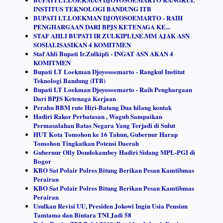
INSTITUS TEKNOLOGI BANDUNG ITB
BUPATI LT.LOEKMAN DJOYOSOEMARTO - RAIH
PENGHARGAAN DARI BPJS KETENAGA KE...
STAF AHLI BUPATI IR ZULKIPLI,SE.MM AJAK ASN
SOSIALISASIKAN 4 KOMITMEN
Staf Ahli Bupati Ir.Zulkipli - INGAT ASN AKAN 4
KOMITMEN
Bupati LT Loekman Djoyosoemarto - Rangkul Institut
Teknologi Bandung (ITB)
Bupati LT Loekman Djoyosoemarto - Raih Penghargaan
Dari BPJS Ketenaga Kerjaan
Perahu BBM rute Hiri-Batang Dua hilang kontak
Hadiri Rakor Perbatasan , Wagub Sampaikan
Permasalahan Batas Negara Yang Terjadi di Sulut
HUT Kota Tomohon ke 16 Tahun, Gubernur Harap
Tomohon Tingkatkan Potensi Daerah
Gubernur Olly Dondokambey Hadiri Sidang MPL-PGI di
Bogor
KBO Sat Polair Polres Bitung Berikan Pesan Kamtibmas
Perairan
KBO Sat Polair Polres Bitung Berikan Pesan Kamtibmas
Perairan
Usulkan Revisi UU, Presiden Jokowi Ingin Usia Pensiun
Tamtama dan Bintara TNI Jadi 58