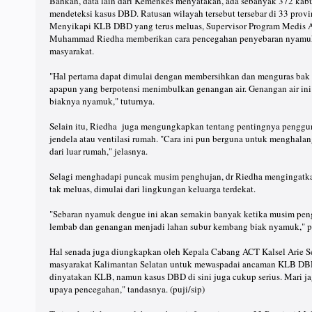
Bahkan, data lain dari Kemenkes menyatakan, ada sebanyak 372 kabu
mendeteksi kasus DBD. Ratusan wilayah tersebut tersebar di 33 provin
Menyikapi KLB DBD yang terus meluas, Supervisor Program Medis A
Muhammad Riedha memberikan cara pencegahan penyebaran nyamuk 
masyarakat.
"Hal pertama dapat dimulai dengan membersihkan dan menguras bak 
apapun yang berpotensi menimbulkan genangan air. Genangan air in
biaknya nyamuk," tuturnya.
Selain itu, Riedha juga mengungkapkan tentang pentingnya penggu
jendela atau ventilasi rumah. "Cara ini pun berguna untuk menghal
dari luar rumah," jelasnya.
Selagi menghadapi puncak musim penghujan, dr Riedha mengingatk
tak meluas, dimulai dari lingkungan keluarga terdekat.
"Sebaran nyamuk dengue ini akan semakin banyak ketika musim pen
lembab dan genangan menjadi lahan subur kembang biak nyamuk," 
Hal senada juga diungkapkan oleh Kepala Cabang ACT Kalsel Arie 
masyarakat Kalimantan Selatan untuk mewaspadai ancaman KLB DBD
dinyatakan KLB, namun kasus DBD di sini juga cukup serius. Mari ja
upaya pencegahan," tandasnya. (puji/sip)