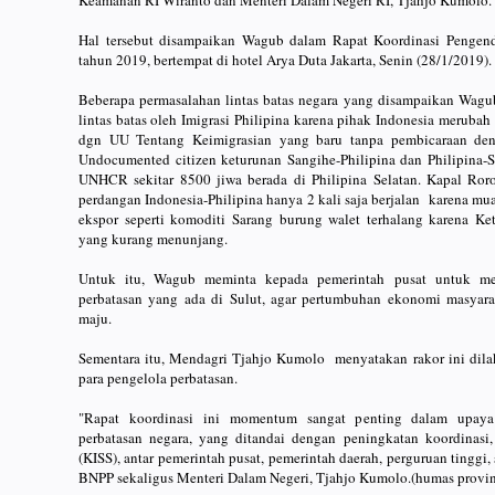
Keamanan RI Wiranto dan Menteri Dalam Negeri RI, Tjahjo Kumolo
Hal tersebut disampaikan Wagub dalam Rapat Koordinasi Pengend
tahun 2019, bertempat di hotel Arya Duta Jakarta, Senin (28/1/2019)
Beberapa permasalahan lintas batas negara yang disampaikan Wagu
lintas batas oleh Imigrasi Philipina karena pihak Indonesia merubah 
dgn UU Tentang Keimigrasian yang baru tanpa pembicaraan den
Undocumented citizen keturunan Sangihe-Philipina dan Philipina-S
UNHCR sekitar 8500 jiwa berada di Philipina Selatan. Kapal Ro
perdangan Indonesia-Philipina hanya 2 kali saja berjalan karena mu
ekspor seperti komoditi Sarang burung walet terhalang karena Ke
yang kurang menunjang.
Untuk itu, Wagub meminta kepada pemerintah pusat untuk me
perbatasan yang ada di Sulut, agar pertumbuhan ekonomi masyarak
maju.
Sementara itu, Mendagri Tjahjo Kumolo menyatakan rakor ini dila
para pengelola perbatasan.
"Rapat koordinasi ini momentum sangat penting dalam upaya
perbatasan negara, yang ditandai dengan peningkatan koordinasi, i
(KISS), antar pemerintah pusat, pemerintah daerah, perguruan tinggi, 
BNPP sekaligus Menteri Dalam Negeri, Tjahjo Kumolo.(humas provins