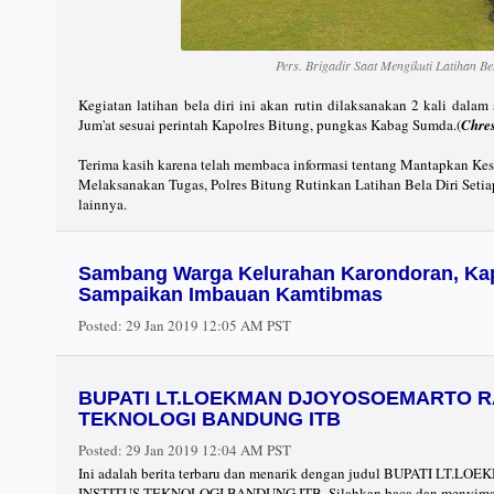
Pers. Brigadir Saat Mengikuti Latihan Be
Kegiatan latihan bela diri ini akan rutin dilaksanakan 2 kali dalam
Jum'at sesuai perintah Kapolres Bitung, pungkas Kabag Sumda.(
Chre
Terima kasih karena telah membaca informasi tentang Mantapkan Kes
Melaksanakan Tugas, Polres Bitung Rutinkan Latihan Bela Diri Seti
lainnya.
Sambang Warga Kelurahan Karondoran, Ka
Sampaikan Imbauan Kamtibmas
Posted:
29 Jan 2019 12:05 AM PST
BUPATI LT.LOEKMAN DJOYOSOEMARTO R
TEKNOLOGI BANDUNG ITB
Posted:
29 Jan 2019 12:04 AM PST
Ini adalah berita terbaru dan menarik dengan judul BUPATI 
INSTITUS TEKNOLOGI BANDUNG ITB. Silahkan baca dan menyimak 