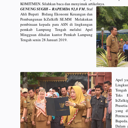
KOMITMEN. Silahkan baca dan menyimak artikelnya.
GUNUNG SUGIH – RAPEMDA 92,8 FM
, Staf
Ahli Bupati Bidang Ekonomi Keuangan dan
Pembangunan Ir.Zulkifli SE.MM Melakukan
pembinaan kepada para ASN di lingkungan
pemkab Lampung Tengah melalui Apel
Mingguan dihalan kantor Pemkab Lampung
Tengah senin 28 Januari 2019.
Apel ya
Lingku
Tengah 
Teks P
Ir.Zul
Praset
yang d
Perenc
Bapeda.
Dalam 