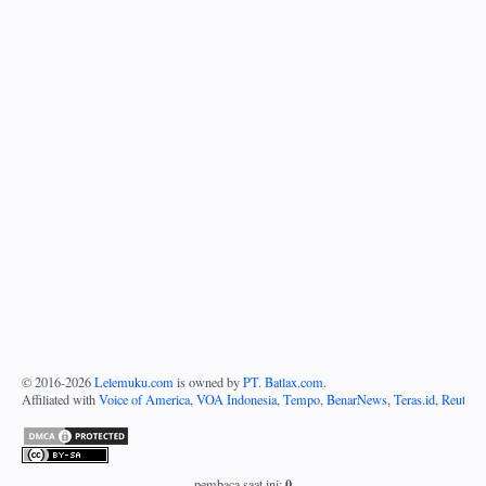
© 2016-
2026
Lelemuku.com
is owned by
PT. Batlax.com
.
Affiliated with
Voice of America
,
VOA Indonesia
,
Tempo
,
BenarNews
,
Teras.id
,
Reuters
0
pembaca saat ini: