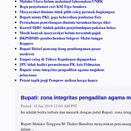
Maluku Utara belum maksimal laksanakan UNBK
Regu penyelamat cari KM Tiga Saudara
Masyarakat diminta tidak pilih caleg perusak lingkungan
Bupati minta PKL jaga kebersihan jembatan Fair
Perusahaan penerbangan diminta turunkan harga tiket
Kanwil DJBC tindak pelaku penyelundupan pakaian bekas
Masih banyak masyarakat belum tersentuh pajak
BKPSDMD: pemberhentian Sekprov Malut tunggu
Keppres
Bupati Halsel pancang tiang pembangunan pasar
moderen
Empat caleg di Tidore Kepulauan digugurkan
JPU tidak hadiri permohonan PK Azis Fidmatan
Bupati: zona integritas pengadilan agama majukan
pelayanan
Petani tagih janji Pemprov naikan harga kopra
Bupati: zona integritas pengadilan agama 
Posted:
18 Jan 2019 12:04 AM PST
Ini adalah berita terbaru dan menarik dengan judul Bupati: zona int
Bupati Maluku Tenggara M. Thaher Hanubun menyatakan pencanangan 
dalam ...