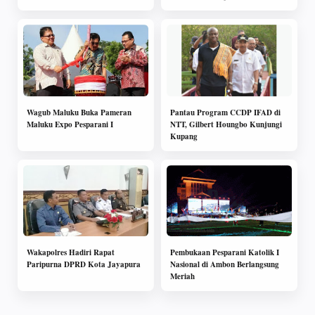
Wagub Maluku Buka Pameran
Pantau Program CCDP IFAD di
Maluku Expo Pesparani I
NTT, Gilbert Houngbo Kunjungi
Kupang
Wakapolres Hadiri Rapat
Pembukaan Pesparani Katolik I
Paripurna DPRD Kota Jayapura
Nasional di Ambon Berlangsung
Meriah