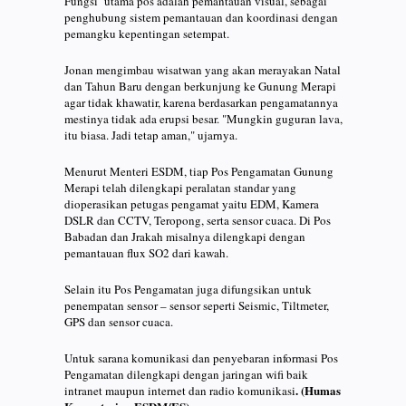
Fungsi utama pos adalah pemantauan visual, sebagai
penghubung sistem pemantauan dan koordinasi dengan
pemangku kepentingan setempat.
Jonan mengimbau wisatwan yang akan merayakan Natal
dan Tahun Baru dengan berkunjung ke Gunung Merapi
agar tidak khawatir, karena berdasarkan pengamatannya
mestinya tidak ada erupsi besar. "Mungkin guguran lava,
itu biasa. Jadi tetap aman," ujarnya.
Menurut Menteri ESDM, tiap Pos Pengamatan Gunung
Merapi telah dilengkapi peralatan standar yang
dioperasikan petugas pengamat yaitu EDM, Kamera
DSLR dan CCTV, Teropong, serta sensor cuaca. Di Pos
Babadan dan Jrakah misalnya dilengkapi dengan
pemantauan flux SO2 dari kawah.
Selain itu Pos Pengamatan juga difungsikan untuk
penempatan sensor – sensor seperti Seismic, Tiltmeter,
GPS dan sensor cuaca.
Untuk sarana komunikasi dan penyebaran informasi Pos
Pengamatan dilengkapi dengan jaringan wifi baik
. (Humas
intranet maupun internet dan radio komunikasi