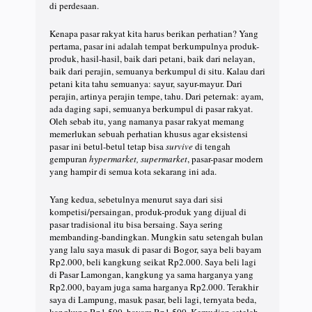
di perdesaan.
Kenapa pasar rakyat kita harus berikan perhatian? Yang
pertama, pasar ini adalah tempat berkumpulnya produk-
produk, hasil-hasil, baik dari petani, baik dari nelayan,
baik dari perajin, semuanya berkumpul di situ. Kalau dari
petani kita tahu semuanya: sayur, sayur-mayur. Dari
perajin, artinya perajin tempe, tahu. Dari peternak: ayam,
ada daging sapi, semuanya berkumpul di pasar rakyat.
Oleh sebab itu, yang namanya pasar rakyat memang
memerlukan sebuah perhatian khusus agar eksistensi
pasar ini betul-betul tetap bisa
survive
di tengah
gempuran
hypermarket, supermarket
, pasar-pasar modern
yang hampir di semua kota sekarang ini ada.
Yang kedua, sebetulnya menurut saya dari sisi
kompetisi/persaingan, produk-produk yang dijual di
pasar tradisional itu bisa bersaing. Saya sering
membanding-bandingkan. Mungkin satu setengah bulan
yang lalu saya masuk di pasar di Bogor, saya beli bayam
Rp2.000, beli kangkung seikat Rp2.000. Saya beli lagi
di Pasar Lamongan, kangkung ya sama harganya yang
Rp2.000, bayam juga sama harganya Rp2.000. Terakhir
saya di Lampung, masuk pasar, beli lagi, ternyata beda,
kangkung Rp1.500, bayam Rp1.500. Kemudian setelah