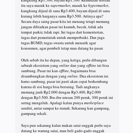
itu saya masuk ke
supermarket
, masuk ke
hypermarket
,
kangkung dijual di sana Rp3.400, bayam dijual di sana
kurang lebih harganya sama Rp3.500. Artinya apa?
Secara daya saing pasar kita ini menang tetapi memang
jangan dibiarkan pasar ini kumuh, becek, tidak ada
tempat parkir, tidak rapi. Ini tugas dari kementerian,
tugas dari pemerintah untuk memperbaiki. Dan juga
tugas BUMD, tugas swasta untuk menarik agar
konsumen, agar pembeli tetap mau datang ke pasar.
Oleh sebab itu ke depan, yang ketiga, perlu dibangun
sebuah ekosistem yang
online
dan yang
offline
ini bisa
sambung. Pasar ini kan
offline
, bagaimana bisa
disambungkan dengan yang
online
. Dua ekosistem ini
harus sambung, pasar ini pasti akan cepat berkembang
karena di sisi harga bisa bersaing. Tadi angkanya
memang jauh Rp2.000 dengan Rp3.400, Rp2.000
dengan Rp3.500. Ibu-ibu urusan 200 perak, 300 perak ini
sering mengeluh. Apalagi kalau punya
marketplace
sendiri, antar sampai ke rumah. Sekarang kan gampang,
gampang sekali.
Saya pun sekarang kalau makan satai enggak perlu saya
datang ke warung satai, mau beli gado-gado enggak