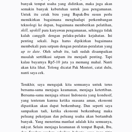
banyak tempat usaha yang didirikan, maka juga akan
semakin banyak kebutuhan untuk jasa pengamanan.
Untuk itu cetak biru yang Bapak-Ibu susun perlu
memikirkan bagaimana menghadapi perkembangan
teknologi ke depan, bagaimana memberikan pelatihan,
skill, upskill
para karyawan pengamanan, sehingga tidak
kalah canggih dengan pelaku-pelaku kejahatan. Ini
penting sekali. Juga harus dipikirkan bagaimana
membekali para satpam dengan peralatan-peralatan yang
up to date
. Oleh sebab itu, tadi sudah disampaikan
masalah sertifikasi satpam itu menjadi penting. Tapi
kalau bayarnya Rp5-10 juta ya memang mahal. Nanti
akan kita lihat. Tolong dicatat Pak Menteri, catat dulu,
nanti saya cek.
Terakhir, saya mengajak kita semuanya untuk terus
bersama-sama menjaga keamanan, menjaga ketertiban.
Bersama-sama menjaga situasi Indonesia yang kondusif,
yang tenteram karena ketika suasana aman, ekonomi
dipastikan akan dapat berkembang. Dan seperti saya
sampaikan tadi, ketika ekonomi berkembang maka
peluang pekerjaan dan peluang usaha akan bertambah
banyak. Yang menerima manfaat adalah kita semuanya,
rakyat. Selain menjaga keamanan di tempat Bapak, Ibu,
dan Saudara-saudara sekalian bekerja, saya juga titip