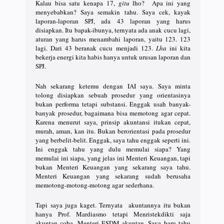
Kalau bisa satu kenapa 17,
gitu
lho? Apa ini yang
menyebabkan? Saya semakin tahu. Saya cek, kayak
laporan-laporan SPJ, ada 43 laporan yang harus
disiapkan. Itu bapak-ibunya, ternyata ada anak cucu lagi,
aturan yang harus menambahi laporan, yaitu 123. 123
lagi. Dari 43 beranak cucu menjadi 123.
Lha
ini kita
bekerja energi kita habis hanya untuk urusan laporan dan
SPJ.
Nah sekarang ketemu dengan IAI saya. Saya minta
tolong disiapkan sebuah prosedur yang orientasinya
bukan performa tetapi substansi. Enggak usah banyak-
banyak prosedur, bagaimana bisa memotong agar cepat.
Karena menurut saya, prinsip akuntansi itukan cepat,
murah, aman, kan itu. Bukan berorientasi pada prosedur
yang berbelit-belit. Enggak, saya tahu enggak seperti ini.
Ini enggak tahu yang dulu memulai siapa? Yang
memulai ini siapa, yang jelas ini Menteri Keuangan, tapi
bukan Menteri Keuangan yang sekarang saya tahu.
Menteri Keuangan yang sekarang sudah berusaha
memotong-motong-motong agar sederhana.
Tapi saya juga kaget. Ternyata akuntannya itu bukan
hanya Prof. Mardiasmo tetapi Menristekdikti saja
akuntan coba, Menteri ESDM akuntan. Saya baru tahu