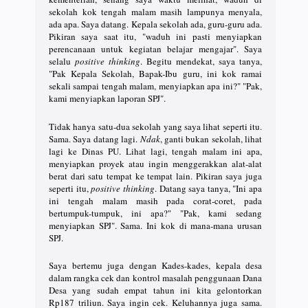
sekolah kok tengah malam masih lampunya menyala,
ada apa. Saya datang. Kepala sekolah ada, guru-guru ada.
Pikiran saya saat itu, "waduh ini pasti menyiapkan
perencanaan untuk kegiatan belajar mengajar". Saya
selalu
positive thinking
. Begitu mendekat, saya tanya,
"Pak Kepala Sekolah, Bapak-Ibu guru, ini kok ramai
sekali sampai tengah malam, menyiapkan apa ini?" "Pak,
kami menyiapkan laporan SPJ".
Tidak hanya satu-dua sekolah yang saya lihat seperti itu.
Sama. Saya datang lagi.
Ndak
, ganti bukan sekolah, lihat
lagi ke Dinas PU. Lihat lagi, tengah malam ini apa,
menyiapkan proyek atau ingin menggerakkan alat-alat
berat dari satu tempat ke tempat lain. Pikiran saya juga
seperti itu,
positive thinking
. Datang saya tanya, "Ini apa
ini tengah malam masih pada corat-coret, pada
bertumpuk-tumpuk, ini apa?" "Pak, kami sedang
menyiapkan SPJ". Sama. Ini kok di mana-mana urusan
SPJ.
Saya bertemu juga dengan Kades-kades, kepala desa
dalam rangka cek dan kontrol masalah penggunaan Dana
Desa yang sudah empat tahun ini kita gelontorkan
Rp187 triliun. Saya ingin cek. Keluhannya juga sama.