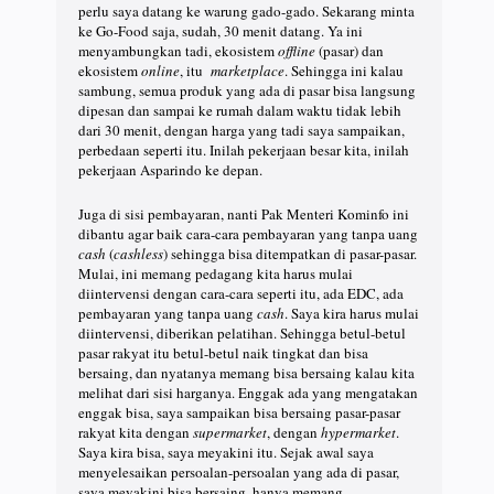
perlu saya datang ke warung gado-gado. Sekarang minta
ke Go-Food saja, sudah, 30 menit datang. Ya ini
menyambungkan tadi, ekosistem
offline
(pasar) dan
ekosistem
online
, itu
marketplace
. Sehingga ini kalau
sambung, semua produk yang ada di pasar bisa langsung
dipesan dan sampai ke rumah dalam waktu tidak lebih
dari 30 menit, dengan harga yang tadi saya sampaikan,
perbedaan seperti itu. Inilah pekerjaan besar kita, inilah
pekerjaan Asparindo ke depan.
Juga di sisi pembayaran, nanti Pak Menteri Kominfo ini
dibantu agar baik cara-cara pembayaran yang tanpa uang
cash
(
cashless
) sehingga bisa ditempatkan di pasar-pasar.
Mulai, ini memang pedagang kita harus mulai
diintervensi dengan cara-cara seperti itu, ada EDC, ada
pembayaran yang tanpa uang
cash
. Saya kira harus mulai
diintervensi, diberikan pelatihan. Sehingga betul-betul
pasar rakyat itu betul-betul naik tingkat dan bisa
bersaing, dan nyatanya memang bisa bersaing kalau kita
melihat dari sisi harganya. Enggak ada yang mengatakan
enggak bisa, saya sampaikan bisa bersaing pasar-pasar
rakyat kita dengan
supermarket
, dengan
hypermarket
.
Saya kira bisa, saya meyakini itu. Sejak awal saya
menyelesaikan persoalan-persoalan yang ada di pasar,
saya meyakini bisa bersaing, hanya memang