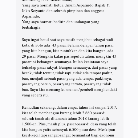
Yang saya hormati Ketua Umum Asparindo Bapak Y.
Joko Setyanto dan seluruh pimpinan dan anggota
Asparindo,
Yang saya hormati hadirin dan undangan yang
berbahagia.
Saya ingat betul saat saya masih menjabat sebagai wali
kota, di Solo ada 43 pasar. Selama delapan tahun pasar
yang kita bangun, kita runtuhkan dan kita bangun, ada
29 pasar. Mungkin kalau pas sepuluh tahun, mungkin 43
pasar ini kebangun semuanya. Itulah kecintaan saya
terhadap pasar rakyat. Bangun semuanya, dari pasar yang
becek, tidak teratur, tidak rapi, tidak ada tempat parkir,
bau, menjadi sebuah pasar yang ada tempat parkirnya,
pasar yang bersih, pasar yang tertata, pasar yang tidak
bau. Saya kira memang konsumen/pembeli menghendaki
yang seperti itu.
Kemudian sekarang, dalam empat tahun ini sampai 2017,
kita telah membangun kurang lebih 2.660 pasar di
seluruh tanah air, ditambah tahun 2018 kurang lebih
1.500-an. Plus, masih plus, pasar-pasar di desa yang telah
kita bangun yaitu sebanyak 6.500 pasar desa. Meskipun
kecil-kecil tapi sangat-sangat bermanfaat bagi ekonomi