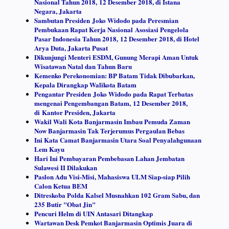
Nasional Tahun 2018, 12 Desember 2018, di Istana
Negara, Jakarta
Sambutan Presiden Joko Widodo pada Peresmian
Pembukaan Rapat Kerja Nasional Asosiasi Pengelola
Pasar Indonesia Tahun 2018, 12 Desember 2018, di Hotel
Arya Duta, Jakarta Pusat
Dikunjungi Menteri ESDM, Gunung Merapi Aman Untuk
Wisatawan Natal dan Tahun Baru
Kemenko Perekonomian: BP Batam Tidak Dibubarkan,
Kepala Dirangkap Walikota Batam
Pengantar Presiden Joko Widodo pada Rapat Terbatas
mengenai Pengembangan Batam, 12 Desember 2018,
di Kantor Presiden, Jakarta
Wakil Wali Kota Banjarmasin Imbau Pemuda Zaman
Now Banjarmasin Tak Terjerumus Pergaulan Bebas
Ini Kata Camat Banjarmasin Utara Soal Penyalahgunaan
Lem Kayu
Hari Ini Pembayaran Pembebasan Lahan Jembatan
Sulawesi II Dilakukan
Paslon Adu Visi-Misi, Mahasiswa ULM Siap-siap Pilih
Calon Ketua BEM
Ditreskoba Polda Kalsel Musnahkan 102 Gram Sabu, dan
235 Butir "Obat Jin"
Pencuri Helm di UIN Antasari Ditangkap
Wartawan Desk Pemkot Banjarmasin Optimis Juara di