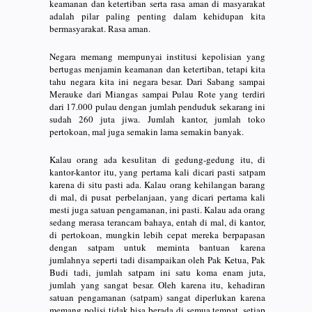
keamanan dan ketertiban serta rasa aman di masyarakat
adalah pilar paling penting dalam kehidupan kita
bermasyarakat. Rasa aman.
Negara memang mempunyai institusi kepolisian yang
bertugas menjamin keamanan dan ketertiban, tetapi kita
tahu negara kita ini negara besar. Dari Sabang sampai
Merauke dari Miangas sampai Pulau Rote yang terdiri
dari 17.000 pulau dengan jumlah penduduk sekarang ini
sudah 260 juta jiwa. Jumlah kantor, jumlah toko
pertokoan, mal juga semakin lama semakin banyak.
Kalau orang ada kesulitan di gedung-gedung itu, di
kantor-kantor itu, yang pertama kali dicari pasti satpam
karena di situ pasti ada. Kalau orang kehilangan barang
di mal, di pusat perbelanjaan, yang dicari pertama kali
mesti juga satuan pengamanan, ini pasti. Kalau ada orang
sedang merasa terancam bahaya, entah di mal, di kantor,
di pertokoan, mungkin lebih cepat mereka berpapasan
dengan satpam untuk meminta bantuan karena
jumlahnya seperti tadi disampaikan oleh Pak Ketua, Pak
Budi tadi, jumlah satpam ini satu koma enam juta,
jumlah yang sangat besar. Oleh karena itu, kehadiran
satuan pengamanan (satpam) sangat diperlukan karena
memang polisi tidak bisa berada di semua tempat, setiap