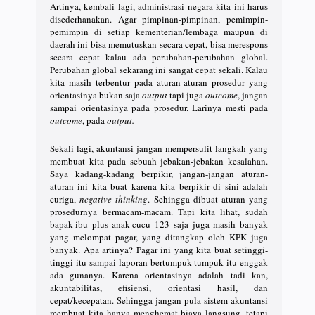
Artinya, kembali lagi, administrasi negara kita ini harus
disederhanakan. Agar pimpinan-pimpinan, pemimpin-
pemimpin di setiap kementerian/lembaga maupun di
daerah ini bisa memutuskan secara cepat, bisa merespons
secara cepat kalau ada perubahan-perubahan global.
Perubahan global sekarang ini sangat cepat sekali. Kalau
kita masih terbentur pada aturan-aturan prosedur yang
orientasinya bukan saja
output
tapi juga
outcome
, jangan
sampai orientasinya pada prosedur. Larinya mesti pada
outcome
, pada
output.
Sekali lagi, akuntansi jangan mempersulit langkah yang
membuat kita pada sebuah jebakan-jebakan kesalahan.
Saya kadang-kadang berpikir, jangan-jangan aturan-
aturan ini kita buat karena kita berpikir di sini adalah
curiga,
negative thinking
. Sehingga dibuat aturan yang
prosedurnya bermacam-macam. Tapi kita lihat, sudah
bapak-ibu plus anak-cucu 123 saja juga masih banyak
yang melompat pagar, yang ditangkap oleh KPK juga
banyak. Apa artinya? Pagar ini yang kita buat setinggi-
tinggi itu sampai laporan bertumpuk-tumpuk itu enggak
ada gunanya. Karena orientasinya adalah tadi kan,
akuntabilitas, efisiensi, orientasi hasil, dan
cepat/kecepatan. Sehingga jangan pula sistem akuntansi
membuat kita hanya menghemat biaya langsung, tetapi