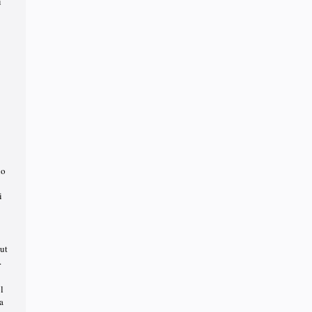
i
no
i
ut
.
l
a