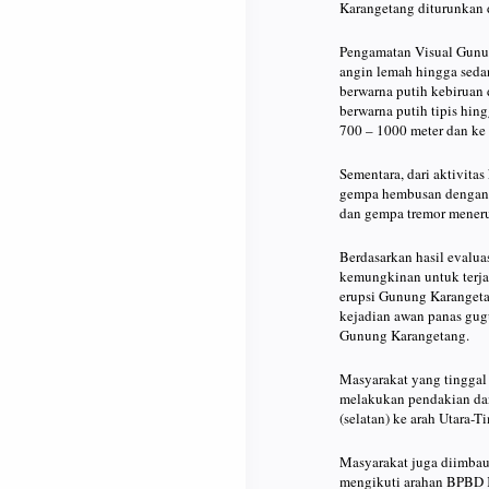
Karangetang diturunkan da
Pengamatan Visual Gunu
angin lemah hingga sedan
berwarna putih kebiruan 
berwarna putih tipis hin
700 – 1000 meter dan ke 
Sementara, dari aktivita
gempa hembusan dengan 
dan gempa tremor mener
Berdasarkan hasil evalu
kemungkinan untuk terjadi
erupsi Gunung Karangeta
kejadian awan panas gugu
Gunung Karangetang.
Masyarakat yang tinggal
melakukan pendakian dan
(selatan) ke arah Utara-T
Masyarakat juga diimbau 
mengikuti arahan BPBD K