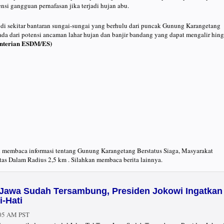
nsi gangguan pernafasan jika terjadi hujan abu.
 di sekitar bantaran sungai-sungai yang berhulu dari puncak Gunung Karangetang
da dari potensi ancaman lahar hujan dan banjir bandang yang dapat mengalir hin
nterian ESDM/ES)
ah membaca informasi tentang Gunung Karangetang Berstatus Siaga, Masyarakat
as Dalam Radius 2,5 km . Silahkan membaca berita lainnya.
s Jawa Sudah Tersambung, Presiden Jokowi Ingatkan
-Hati
:05 AM PST