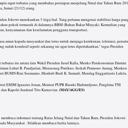
pin rapat terbatas yang membahas persiapan menjelang Natal dan Tahun Baru 201
ta, Jumat (21/12) siang.
iden Jokowi menekankan 3 (tiga) hal. Yang pertama mengenai stabilitas harga pan
-bahan pokok termasuk di dalamnya BBM (Bahan Bakar Minyak). Kemudian yang
an, kenyamanan dan keselamatan pengguna transportasi.
rasa aman kepada masyarakat dan terus untuk menjaga kerukunan, toleransi, persat
ng sudah kondusif seperti sekarang ini agar terus dipertahankan," tegas Presiden
 terbatas itu antara lain Wakil Presiden Jusuf Kalla, Menko Perekonomian Darmin
iman Luhut B. Pandjaitan, Mensesneg Pratikno, Seskab Pramono Anung, Menkeu 
teri BUMN Rini Soemarno, Menhub Budi K. Sumadi, Mendag Enggartiasto Lukita.
enteri ESDM Ignasius Jonan, Menteri PUPR Basuki Hadimuljono, Panglima TNI
(MAY/AGG/ES)
 dan Kapolri Jenderal Tito Karnavian.
h membaca informasi tentang Ratas Jelang Natal dan Tahun Baru, Presiden Jokowi:
da Masyarakat . Silahkan membaca berita lainnya.