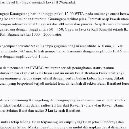
ri Level III (Siaga) menjadi Level II (Waspada).
ngapi Karangetang hari ini hingga pukul 12:00 WITA, pada umumnya cuaca beraw
g ke arah timur dan timurlaut. Gunungapi terlihat jelas. Teramati asap kawah utam
dengan intensitas tebal tinggi sekitar 300 meter dari puncak. Asap Kawah 2 teramat
gga sedang dengan tinggi antara 50 – 150. Guguran lava ke Kali Sumpihi sejauh Ik.
Kali Batuare sekitar 1000 – 2000 meter.
s kegempaan tercatat 89 kali gempa guguran dengan amplitudo 3-10 mm, 29 kali
amplitudo 7-47 mm, 16 kali gempa tremor harmonik dengan amplitudo 10-15 mm
us dengan amplitudo 0,5-1 mm.
asi data pemantauan PVMBG, walaupun terjadi peningkatan status, namun
nya erupsi eksplosif skala besar saat ini masih kecil. Berdasar karakteristiknya,
ng umumnya berupa erupsi efusif dengan pertumbuhan kubah lava yang diikuti
ran, yang berpotensi terjadi melalui lembah-lembah di sektor Barat-Baratlaut lere
 di sekitar Gunung Karangetang dan pengunjung/wisatawan diimbau untuk tidak
 tidak beraktivitas dalam radius 2,5 km dari Kawah 2 (utara) dan Kawah Utama
imur-Selatan-Barat dan radius 3 km ke arah Baratlaut.
untuk tetap tenang, tidak terpancing isu erupsi yang tidak jelas sumbernya dan
abupaten Sitaro. Masker penutup hidung dan mulut diharapkan dapat disiapkan