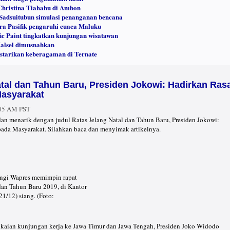
hristina Tiahahu di Ambon
Sadsuitubun simulasi penanganan bencana
a Pasifik pengaruhi cuaca Maluku
c Paint tingkatkan kunjungan wisatawan
Halsel dimusnahkan
starikan keberagaman di Ternate
tal dan Tahun Baru, Presiden Jokowi: Hadirkan Ras
asyarakat
:05 AM PST
u dan menarik dengan judul Ratas Jelang Natal dan Tahun Baru, Presiden Jokowi:
da Masyarakat. Silahkan baca dan menyimak artikelnya.
ingi Wapres memimpin rapat
 dan Tahun Baru 2019, di Kantor
21/12) siang. (Foto:
ngkaian kunjungan kerja ke Jawa Timur dan Jawa Tengah, Presiden Joko Widodo