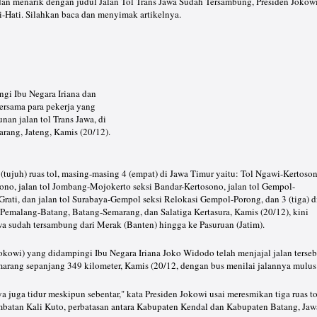
u dan menarik dengan judul Jalan Tol Trans Jawa Sudah Tersambung, Presiden Jokow
-Hati. Silahkan baca dan menyimak artikelnya.
gi Ibu Negara Iriana dan
rsama para pekerja yang
an jalan tol Trans Jawa, di
rang, Jateng, Kamis (20/12).
tujuh) ruas tol, masing-masing 4 (empat) di Jawa Timur yaitu: Tol Ngawi-Kertoso
no, jalan tol Jombang-Mojokerto seksi Bandar-Kertosono, jalan tol Gempol-
Grati, dan jalan tol Surabaya-Gempol seksi Relokasi Gempol-Porong, dan 3 (tiga) d
Pemalang-Batang, Batang-Semarang, dan Salatiga Kertasura, Kamis (20/12), kini
Jawa sudah tersambung dari Merak (Banten) hingga ke Pasuruan (Jatim).
kowi) yang didampingi Ibu Negara Iriana Joko Widodo telah menjajal jalan terseb
arang sepanjang 349 kilometer, Kamis (20/12, dengan bus menilai jalannya mulus
 juga tidur meskipun sebentar," kata Presiden Jokowi usai meresmikan tiga ruas to
embatan Kali Kuto, perbatasan antara Kabupaten Kendal dan Kabupaten Batang, Jaw