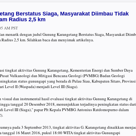
tang Berstatus Siaga, Masyarakat Diimbau Tidak
lam Radius 2,5 km
:05 AM PST
u dan menarik dengan judul Gunung Karangetang Berstatus Siaga, Masyarakat Diim
m Radius 2,5 km. Silahkan baca dan menyimak artikelnya.
asi tingkat aktivitas Gunung Karangetang, Kementerian Energi dan Sumber Daya
 Pusat Vulkanologi dan Mitigasi Bencana Geologi (PVMBG) Badan Geologi
ningkatan status gunungapi yang berada di Pulau Siau, Kabupaten Sitaro, Provinsi
ari Level II (Waspada) menjadi Level III (Siaga).
visual dan instrumental hasil evaluasi tingkat aktivitas Gunung Karangetang di
hingga tanggal 20 Desember 2018, menunjukkan terjadinya peningkatan status dari
adi Level III (Siaga)," papar Plt Kepala PVMBG Antonius Ratdomopurno dalam
).
umnya pada 3 September 2013, tingkat aktivitas G. Karangetang dinaikkan menja
ada tanggal 16 Maret 2016, pukul 18:00 WITA tingkat aktivitas Gunungapi