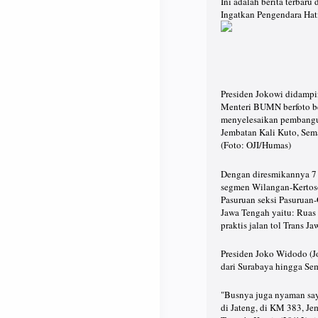
Ini adalah berita terbar
Ingatkan Pengendara Hati
Presiden Jokowi didampin
Menteri BUMN berfoto be
menyelesaikan pembangun
Jembatan Kali Kuto, Sema
(Foto: OJI/Humas)
Dengan diresmikannya 7 (
segmen Wilangan-Kertoso
Pasuruan seksi Pasuruan-
Jawa Tengah yaitu: Ruas 
praktis jalan tol Trans 
Presiden Joko Widodo (Jo
dari Surabaya hingga Sem
"Busnya juga nyaman saya
di Jateng, di KM 383, J