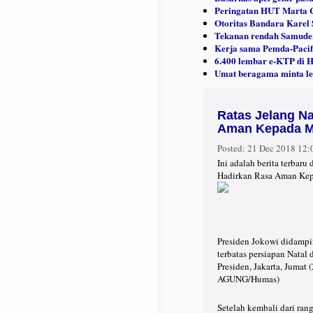
Peringatan HUT Marta C
Otoritas Bandara Karel 
Tekanan rendah Samuder
Kerja sama Pemda-Pacifi
6.400 lembar e-KTP di 
Umat beragama minta le
Ratas Jelang Na
Aman Kepada M
Posted:
21 Dec 2018 12
Ini adalah berita terbar
Hadirkan Rasa Aman Kepa
Presiden Jokowi didamp
terbatas persiapan Natal
Presiden, Jakarta, Jumat (
AGUNG/Humas)
Setelah kembali dari ra