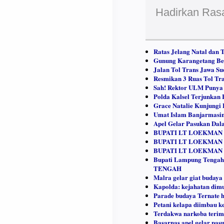
Hadirkan Ras
Ratas Jelang Natal dan
Gunung Karangetang Ber
Jalan Tol Trans Jawa Su
Resmikan 3 Ruas Tol Tr
Sah! Rektor ULM Punya 
Polda Kalsel Terjunkan
Grace Natalie Kunjungi
Umat Islam Banjarmasi
Apel Gelar Pasukan Dala
BUPATI LT LOEKMAN 
BUPATI LT LOEKMAN
BUPATI LT LOEKMAN 
Bupati Lampung Teng
TENGAH
Malra gelar giat buday
Kapolda: kejahatan dim
Parade budaya Ternate h
Petani kelapa diimbau 
Terdakwa narkoba terim
Basarnas apel gelar pas