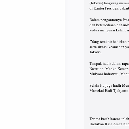
(Jokowi) langsung memim
di Kantor Presiden, Jakar
Dalam pengantarnya Pres
dan ketersediaan bahan
kedua mengenai kelancar
"Yang terakhir hadirkan 
serta situasi keamanan ya
Jokowi.
Tampak hadir dalam rapat
Nasution, Menko Kemarit
Mulyani Indrawati, Men
Selain itu juga hadir M
Marsekal Hadi Tjahjanto,
Terima kasih karena tela
Hadirkan Rasa Aman Kepa