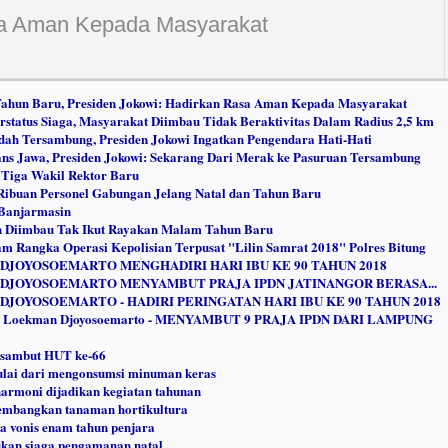
a Aman Kepada Masyarakat
 Tahun Baru, Presiden Jokowi: Hadirkan Rasa Aman Kepada Masyarakat
status Siaga, Masyarakat Diimbau Tidak Beraktivitas Dalam Radius 2,5 km
dah Tersambung, Presiden Jokowi Ingatkan Pengendara Hati-Hati
ans Jawa, Presiden Jokowi: Sekarang Dari Merak ke Pasuruan Tersambung
Tiga Wakil Rektor Baru
 Ribuan Personel Gabungan Jelang Natal dan Tahun Baru
 Banjarmasin
n Diimbau Tak Ikut Rayakan Malam Tahun Baru
m Rangka Operasi Kepolisian Terpusat "Lilin Samrat 2018" Polres Bitung
DJOYOSOEMARTO MENGHADIRI HARI IBU KE 90 TAHUN 2018
 DJOYOSOEMARTO MENYAMBUT PRAJA IPDN JATINANGOR BERASA...
DJOYOSOEMARTO - HADIRI PERINGATAN HARI IBU KE 90 TAHUN 2018
ah Loekman Djoyosoemarto - MENYAMBUT 9 PRAJA IPDN DARI LAMPUNG
a sambut HUT ke-66
ulai dari mengonsumsi minuman keras
armoni dijadikan kegiatan tahunan
kembangkan tanaman hortikultura
a vonis enam tahun penjara
ukan siaga pengamanan natal