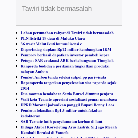
Tawiri tidak bermasalah
Lahan perumahan rakyat di Tawiri tidak bermasalah
PLN listriki 19 desa di Maluku Utara
36 wasit Malut ikuti kursus lisensi c
Disperindag siapkan Rp12 miliar kembangkan IKM
Pemprov berhasil dapatkan investor pembeli kopra
Petugas SAR evakuasi ABK berkebangsaan Tiongkok
Ranperda budidaya perikanan tingkatkan produksi
nelayan Ambon
Pemkot Ambon tunda seleksi satpol pp pariwisata
Bapemperda targetkan penyelesaian sisa raperda sejak
2014
Dua mantan bendahara Setda Bursel dituntut penjara
Wali kota Ternate apresiasi sosialisasi gemar membaca
DPRD Morotai jadwalkan panggil Bupati Benny Laos
Pemkot alokasikan Rp1,5 miliar untuk fakultas
kedokteran
SAR Ternate latih penyelamatan korban di laut
Diduga Akibat Korseleting Arus Listrik, Si Jago Merah
Kembali Beraksi di Youtefa
Mobil Avanza Tabrak Tiang Listrik, 1 MD dan 2 Masih