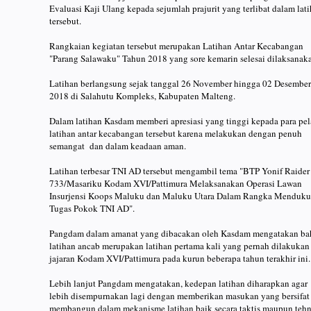
Evaluasi Kaji Ulang kepada sejumlah prajurit yang terlibat dalam lat
tersebut.
Rangkaian kegiatan tersebut merupakan Latihan Antar Kecabangan
"Parang Salawaku" Tahun 2018 yang sore kemarin selesai dilaksanak
Latihan berlangsung sejak tanggal 26 November hingga 02 Desember
2018 di Salahutu Kompleks, Kabupaten Malteng.
Dalam latihan Kasdam memberi apresiasi yang tinggi kepada para pe
latihan antar kecabangan tersebut karena melakukan dengan penuh
semangat dan dalam keadaan aman.
Latihan terbesar TNI AD tersebut mengambil tema "BTP Yonif Raider
733/Masariku Kodam XVI/Pattimura Melaksanakan Operasi Lawan
Insurjensi Koops Maluku dan Maluku Utara Dalam Rangka Menduk
Tugas Pokok TNI AD".
Pangdam dalam amanat yang dibacakan oleh Kasdam mengatakan b
latihan ancab merupakan latihan pertama kali yang pernah dilakukan
jajaran Kodam XVI/Pattimura pada kurun beberapa tahun terakhir ini.
Lebih lanjut Pangdam mengatakan, kedepan latihan diharapkan agar
lebih disempurnakan lagi dengan memberikan masukan yang bersifat
membangun dalam mekanisme latihan baik secara taktis maupun tehn