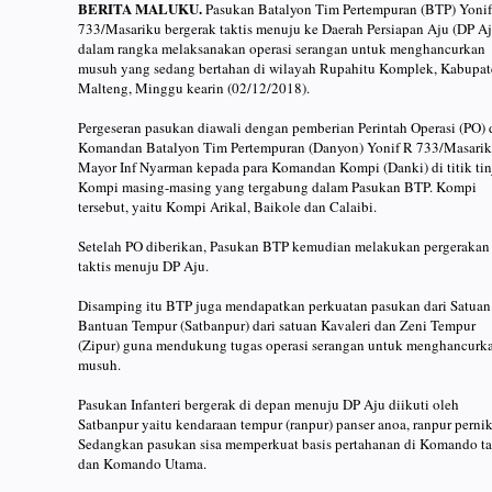
BERITA MALUKU.
Pasukan Batalyon Tim Pertempuran (BTP) Yonif
733/Masariku bergerak taktis menuju ke Daerah Persiapan Aju (DP Aj
dalam rangka melaksanakan operasi serangan untuk menghancurkan
musuh yang sedang bertahan di wilayah Rupahitu Komplek, Kabupa
Malteng, Minggu kearin (02/12/2018).
Pergeseran pasukan diawali dengan pemberian Perintah Operasi (PO) 
Komandan Batalyon Tim Pertempuran (Danyon) Yonif R 733/Masarik
Mayor Inf Nyarman kepada para Komandan Kompi (Danki) di titik tin
Kompi masing-masing yang tergabung dalam Pasukan BTP. Kompi
tersebut, yaitu Kompi Arikal, Baikole dan Calaibi.
Setelah PO diberikan, Pasukan BTP kemudian melakukan pergerakan
taktis menuju DP Aju.
Disamping itu BTP juga mendapatkan perkuatan pasukan dari Satuan
Bantuan Tempur (Satbanpur) dari satuan Kavaleri dan Zeni Tempur
(Zipur) guna mendukung tugas operasi serangan untuk menghancurk
musuh.
Pasukan Infanteri bergerak di depan menuju DP Aju diikuti oleh
Satbanpur yaitu kendaraan tempur (ranpur) panser anoa, ranpur pernik
Sedangkan pasukan sisa memperkuat basis pertahanan di Komando ta
dan Komando Utama.