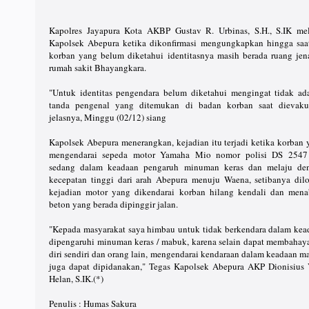
Kapolres Jayapura Kota AKBP Gustav R. Urbinas, S.H., S.IK mel
Kapolsek Abepura ketika dikonfirmasi mengungkapkan hingga saat
korban yang belum diketahui identitasnya masih berada ruang jen
rumah sakit Bhayangkara.
"Untuk identitas pengendara belum diketahui mengingat tidak ad
tanda pengenal yang ditemukan di badan korban saat dievakua
jelasnya, Minggu (02/12) siang
Kapolsek Abepura menerangkan, kejadian itu terjadi ketika korban 
mengendarai sepeda motor Yamaha Mio nomor polisi DS 254
sedang dalam keadaan pengaruh minuman keras dan melaju de
kecepatan tinggi dari arah Abepura menuju Waena, setibanya dilo
kejadian motor yang dikendarai korban hilang kendali dan mena
beton yang berada dipinggir jalan.
"Kepada masyarakat saya himbau untuk tidak berkendara dalam kea
dipengaruhi minuman keras / mabuk, karena selain dapat membahay
diri sendiri dan orang lain, mengendarai kendaraan dalam keadaan 
juga dapat dipidanakan," Tegas Kapolsek Abepura AKP Dionisius
Helan, S.IK.(*)
Penulis : Humas Sakura