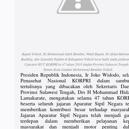
Bupati Tolitoli, Hi Mohammad Saleh Bantilan, Wakil Bupati, Hi Abdul Rahma
Budding, dan Sejumlah Pejabat di Kabupaten Tolitoli turut hadir pada pelaks
Upacara HUT KORPRI ke 47 tahun 2018 tingkat Provinsi Sulawesi Tengah 
Taman Kota Gaukan Mohammad Bantilan Tolitoli.
Presiden Republik Indonesia, Ir Joko Widodo, sel
Penasehat Nasional KORPRI dalam sambu
tertulisnya yang dibacakan oleh Sekretaris Dae
Provinsi Sulawesi Tengah, Drs H Mohammad Hida
Lamakarate, mengatakan selama 47 tahun KOR
beserta seluruh jajaran Aparatur Sipil Negara te
memberikan kontribusi besar terhadap masyarak
Jajaran Aparatur Sipil Negara telah menjadi ga
terdepan dalam memberikan pelayanan ke
masyarakat dan menjadi motor penting da