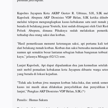
puluhan juta rupiah.
Kapolres Jayapura Kota AKBP Gustav R. Urbinas, S.H., S.IK mel
Kapolsek Abepura AKP Dionisius VDP Helan, S.IK ketika dihub
melalui telepon mengungkapkan kasus kebakaran satu unit rumah 
berada di belakang pasar Youtefa, kini sudah ditangani oleh Unit Re
Polsek Abepura, dimana Pihaknya sudah melakukan pemerik
terhadap dua orang saksi dan korban.
"Hasil pemeriksaan menurut keterangan saksi, api pertama kali ter
dari belakang rumah korban. Korban dan saksi berusaha memadamkan
namun api semakin besar lantaran sebagian bahan bangunan terbuat 
kayu," jelasnya Minggu (02/12) sore.
Lanjut Kapolsek, Api dapat dipadamkan dua jam kemudian setelah 
unit mobil pemadam kebakaran kota Jayapura dibantu warga sete
yang berada di lokasi kejadian.
"Tidak ada korban jiwa maupun korban luka-luka, dan untuk semen
kasus ini masih akan dilakukan penyelidikan dan penyidikan l
lanjut," Pungkas AKP Dionisius VDP Helan, S.IK.(*)
Penulis : Humas Sakura