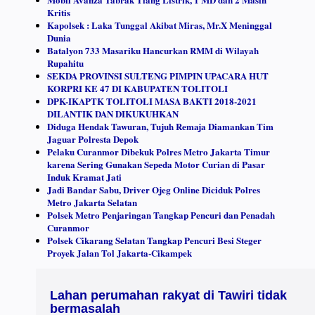
Kritis
Kapolsek : Laka Tunggal Akibat Miras, Mr.X Meninggal
Dunia
Batalyon 733 Masariku Hancurkan RMM di Wilayah
Rupahitu
SEKDA PROVINSI SULTENG PIMPIN UPACARA HUT
KORPRI KE 47 DI KABUPATEN TOLITOLI
DPK-IKAPTK TOLITOLI MASA BAKTI 2018-2021
DILANTIK DAN DIKUKUHKAN
Diduga Hendak Tawuran, Tujuh Remaja Diamankan Tim
Jaguar Polresta Depok
Pelaku Curanmor Dibekuk Polres Metro Jakarta Timur
karena Sering Gunakan Sepeda Motor Curian di Pasar
Induk Kramat Jati
Jadi Bandar Sabu, Driver Ojeg Online Diciduk Polres
Metro Jakarta Selatan
Polsek Metro Penjaringan Tangkap Pencuri dan Penadah
Curanmor
Polsek Cikarang Selatan Tangkap Pencuri Besi Steger
Proyek Jalan Tol Jakarta-Cikampek
Lahan perumahan rakyat di Tawiri tidak
bermasalah