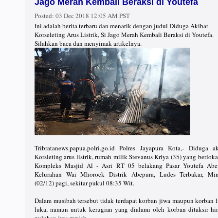
Jago Merah Kembali Beraksi di Youtefa
Posted:
03 Dec 2018 12:05 AM PST
Ini adalah berita terbaru dan menarik dengan judul Diduga Akibat
Korseleting Arus Listrik, Si Jago Merah Kembali Beraksi di Youtefa.
Silahkan baca dan menyimak artikelnya.
Tribratanews.papua.polri.go.id Polres Jayapura Kota,- Diduga ak
Korsleting arus listrik, rumah milik Stevanus Kriya (35) yang berloka
Kompleks Masjid Al - Asri RT 05 belakang Pasar Youtefa Abe
Kelurahan Wai Mhorock Distrik Abepura, Ludes Terbakar, Mi
(02/12) pagi, sekitar pukul 08:35 Wit.
Dalam musibah tersebut tidak terdapat korban jiwa maupun korban l
luka, namun untuk kerugian yang dialami oleh korban ditaksir hi