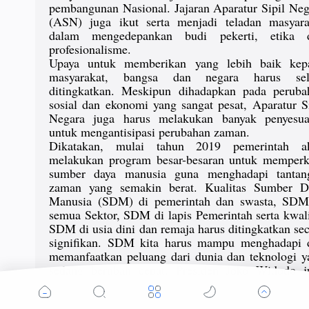
pembangunan Nasional. Jajaran Aparatur Sipil Neg
(ASN) juga ikut serta menjadi teladan masyara
dalam mengedepankan budi pekerti, etika 
profesionalisme.
Upaya untuk memberikan yang lebih baik kep
masyarakat, bangsa dan negara harus sel
ditingkatkan. Meskipun dihadapkan pada peruba
sosial dan ekonomi yang sangat pesat, Aparatur Si
Negara juga harus melakukan banyak penyesua
untuk mengantisipasi perubahan zaman.
Dikatakan, mulai tahun 2019 pemerintah a
melakukan program besar-besaran untuk memperk
sumber daya manusia guna menghadapi tantan
zaman yang semakin berat. Kualitas Sumber D
Manusia (SDM) di pemerintah dan swasta, SDM
semua Sektor, SDM di lapis Pemerintah serta kwali
SDM di usia dini dan remaja harus ditingkatkan se
signifikan. SDM kita harus mampu menghadapi 
memanfaatkan peluang dari dunia dan teknologi y
sedang berubah cepat. Presiden Joko Widodo j
meminta kepada seluruh jajaran ASN untuk seg
memperkuat diri menjadi agen transformasi pengua