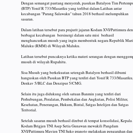
Dengan semangat pantang menyerah, pasukan Batalyon Tim Pertemp
(BTP) Yonif R 733/Masariku yang terlibat dalam Latihan antar
kecabangan "Parang Salawaku" tahun 2018 berhasil melumpuhkan
sasaran.
Dalam latihan tersebut para prajurit jajaran Kodam XVI/Pattimura de
berbagai kecabangan bersinergi dalam satu misi berhasil
menghancurkan musuh yang ingin membentuk negara Republik Mar
Maluku (RMM) di Wilayah Maluku.
Latihan tersebut puncaknya ketika materi serangan dengan menggem
musuh di wilayah Rupahitu.
Sisa Musuh yang berkekuatan setengah Batalyon berhasil dibumi
hanguskan oleh Pasukan BTP yang terdiri dari Yonif R 733/Masariku
Denkav 5/BLC dan Denzipur 5/CMG.
Selain itu juga didukung oleh satuan Banmin yang terdiri dari
Perhubungan, Peralatan, Pembekalan dan Angkutan, Polisi Militer,
Kesehatan, Penerangan, Hukum, Bintal, Satgas Intelijen dan Satgas
Teritorial.
Setelah sasaran musuh berhasil direbut di tempat konsolidasi, Kepala 
Kodam Brigjen TNI Asep Setia Gunawan mewakili Pangdam
XVI/Pattimura Mayjen TNI Suko pranoto melakukan pengarahan dan