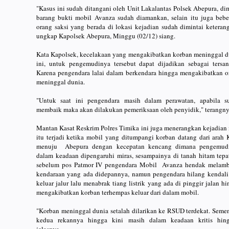
"Kasus ini sudah ditangani oleh Unit Lakalantas Polsek Abepura, d
barang bukti mobil Avanza sudah diamankan, selain itu juga bebe
orang saksi yang berada di lokasi kejadian sudah dimintai keteran
ungkap Kapolsek Abepura, Minggu (02/12) siang.
Kata Kapolsek, kecelakaan yang mengakibatkan korban meninggal d
ini, untuk pengemudinya tersebut dapat dijadikan sebagai tersan
Karena pengendara lalai dalam berkendara hingga mengakibatkan o
meninggal dunia.
"Untuk saat ini pengendara masih dalam perawatan, apabila s
membaik maka akan dilakukan pemeriksaan oleh penyidik," terangn
Mantan Kasat Reskrim Polres Timika ini juga menerangkan kejadian 
itu terjadi ketika mobil yang ditumpangi korban datang dari arah 
menuju Abepura dengan kecepatan kencang dimana pengemud
dalam keadaan dipengaruhi miras, sesampainya di tanah hitam tepa
sebelum pos Patmor IV pengendara Mobil Avanza hendak melam
kendaraan yang ada didepannya, namun pengendara hilang kendali
keluar jalur lalu menabrak tiang listrik yang ada di pinggir jalan h
mengakibatkan korban terhempas keluar dari dalam mobil.
"Korban meninggal dunia setalah dilarikan ke RSUD terdekat. Semen
kedua rekannya hingga kini masih dalam keadaan kritis hing