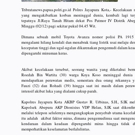
Tribratanews.papua.polri.go.id Polres Jayapura Kota,- Kecelakaan 
yang mengakibatkan korban meninggal dunia, kembali lagi terj
tepatnya Jl.Raya Tanah Hitam dekat Pos Patmor IV Distrik Abep
Minggu (02/12) pagi sekitar pukul 04.45 Wit.
Dimana sebuah mobil Toyota Avanza nomor polisi PA 191
mengalami hilang kendali dan menabrak tiang listrik usai melaju d
kecepatan tinggi dan ugal-ugalan dikarenakan pengemudi dalam kea
dipengaruhi minuman keras.
Akibat kecelakaan tersebut, seorang wanita yang diketahui ber
Roedah Bin Wartita (30) warga Koya Koso meninggal dunia 
mendapatkan perawatan medis, sementara dua orang rekannya y
Fauzi (32) dan Rohadi (39) hingga saat ini masih dalam peraw
intensif akibat luka yang dialami cukup parah.
Kapolres Jayapura Kota AKBP Gustav R. Urbinas, S.H., S.IK mel
Kapolsek Abepura AKP Dionisius VDP Helan, S.IK saat dikonfir
melalui telepon selulernya mengungkapkan penyebab utama kecela
itu adalah akibat faktor miras, dimana pengemudinua saat mengend
kendaraan dalam keadaan dipengaruhi miras hingga tidak d
memperhatikan keselamatan berlalulintas.