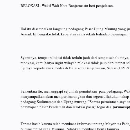
RELOKASI - Wakil Wali Kota Banjarmasin beri penjelasan.
Hal itu disampaikan langsung pedagang Pasar Ujung Murung yang ju
Aswad. Ia mengaku tidak keberatan sama sekali terhadap peremajaan p
Syaratnya, tempat relokasi tidak terlalu jauh dari tempat sebelumnya
renovasi, kami hanya ingin wilayah relokasi tidak jauh dari tempat s
ujarnya kepada awak media di Balaikota Banjarmasin, Selasa (18/12/
Sementara itu, menanggapi sejumlah
permintaan
para pedagang, Waki
menyampaikan akan mempertimbangkan dan segera dilakukan tahap n
pedagang Sudimampir dan Ujung murung. "Semua permintaan saya ta
(arum/sip
peremajaan pasar. Pendataan dan relokasi pasar," tegas dia.
Terima kasih karena telah membaca informasi tentang Mayoritas Peda
Sudimampir-Ujung Murung . Silahkan membaca berita lainnya.