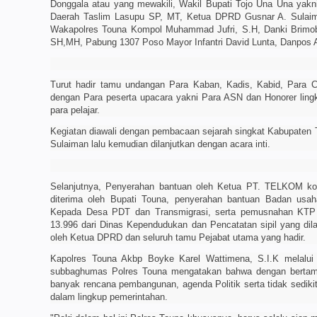
Donggala atau yang mewakili, Wakil Bupati Tojo Una Una yakni
Daerah Taslim Lasupu SP, MT, Ketua DPRD Gusnar A. Sulaim
Wakapolres Touna Kompol Muhammad Jufri, S.H, Danki Brimo
SH,MH, Pabung 1307 Poso Mayor Infantri David Lunta, Danpos 
Turut hadir tamu undangan Para Kaban, Kadis, Kabid, Para 
dengan Para peserta upacara yakni Para ASN dan Honorer ling
para pelajar.
Kegiatan diawali dengan pembacaan sejarah singkat Kabupaten
Sulaiman lalu kemudian dilanjutkan dengan acara inti.
Selanjutnya, Penyerahan bantuan oleh Ketua PT. TELKOM k
diterima oleh Bupati Touna, penyerahan bantuan Badan usah
Kepada Desa PDT dan Transmigrasi, serta pemusnahan KTP E
13.996 dari Dinas Kependudukan dan Pencatatan sipil yang dil
oleh Ketua DPRD dan seluruh tamu Pejabat utama yang hadir.
Kapolres Touna Akbp Boyke Karel Wattimena, S.I.K melalui
subbaghumas Polres Touna mengatakan bahwa dengan berta
banyak rencana pembangunan, agenda Politik serta tidak sediki
dalam lingkup pemerintahan.