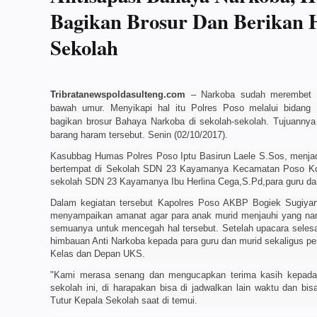
Bagikan Brosur Dan Berikan
Sekolah
Tribratanewspoldasulteng.com
– Narkoba sudah merembet k
bawah umur. Menyikapi hal itu Polres Poso melalui bidang
bagikan brosur Bahaya Narkoba di sekolah-sekolah. Tujuannya u
barang haram tersebut. Senin (02/10/2017).
Kasubbag Humas Polres Poso Iptu Basirun Laele S.Sos, menjadi
bertempat di Sekolah SDN 23 Kayamanya Kecamatan Poso Kot
sekolah SDN 23 Kayamanya Ibu Herlina Cega,S.Pd,para guru dan
Dalam kegiatan tersebut Kapolres Poso AKBP Bogiek Sugiyar
menyampaikan amanat agar para anak murid menjauhi yang nam
semuanya untuk mencegah hal tersebut. Setelah upacara seles
himbauan Anti Narkoba kepada para guru dan murid sekaligus 
Kelas dan Depan UKS.
"Kami merasa senang dan mengucapkan terima kasih kepad
sekolah ini, di harapakan bisa di jadwalkan lain waktu dan bis
Tutur Kepala Sekolah saat di temui.