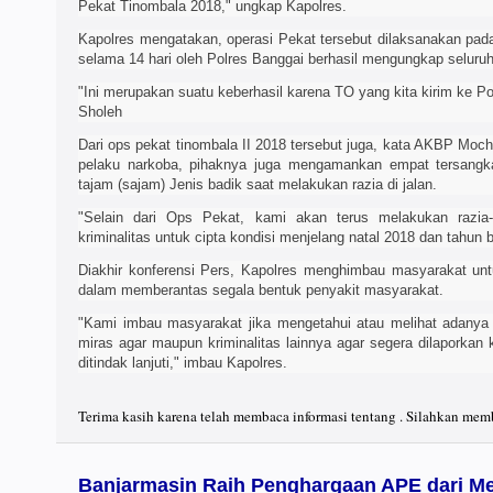
Pekat Tinombala 2018," ungkap Kapolres.
Kapolres mengatakan, operasi Pekat tersebut dilaksanakan pa
selama 14 hari oleh Polres Banggai berhasil mengungkap seluruh
"Ini merupakan suatu keberhasil karena TO yang kita kirim ke P
Sholeh
Dari ops pekat tinombala II 2018 tersebut juga, kata AKBP Moc
pelaku narkoba, pihaknya juga mengamankan empat tersangka
tajam (sajam) Jenis badik saat melakukan razia di jalan.
"Selain dari Ops Pekat, kami akan terus melakukan razia-
kriminalitas untuk cipta kondisi menjelang natal 2018 dan tahu
Diakhir konferensi Pers, Kapolres menghimbau masyarakat unt
dalam memberantas segala bentuk penyakit masyarakat.
"Kami imbau masyarakat jika mengetahui atau melihat adanya
miras agar maupun kriminalitas lainnya agar segera dilaporkan
ditindak lanjuti," imbau Kapolres.
Terima kasih karena telah membaca informasi tentang . Silahkan memb
Banjarmasin Raih Penghargaan APE dari M