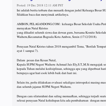
Posted:
19 Dec 2018 12:11 AM PST
Ini adalah berita terbaru dan menarik dengan judul Keluarga Besar 
Silahkan baca dan menyimak artikelnya.
AMBON, PELAGANDONG.COM : keluarga Besar Sekolah Usaha Peri
merayakan Natal Kristus
yang dihadiri seluruh siswa dan dewan guru, bersama Komite Sekol
Waiheru,Kecamatan Baguala Kota Ambon, Senin (1712/2018).
Perayaan Natal Kristus tahun 2018 mengambil Tema, "Berilah Temp
ayat 1 sampai 7).
Dalam pesan dan Kesan Natal,
Kepala SUPM Negeri Waiheru Achmad Jais Ely,S.T.,M.Si mengajak se
kepada Tuhan melalui kedisiplinan, sehingga apa yang diperbuat hari i
berupaya agar hari esok lebih baik dari hari ini.
Selain itu, perlu dilakukan evaluasi sekaligus introspeksi masing-mas
dan seluruh jajaran SUPM Negeri Waiheru.
Dengan cara silaturahmi dan saling memaafkan, sehingga terjadi sua
selesai perayaan Natal kehidupan kita ada pembaharuan dengan mem