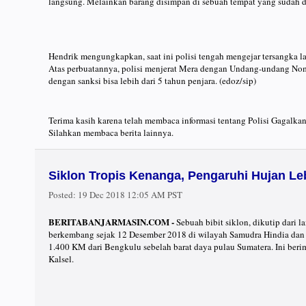
langsung. Melainkan barang disimpan di sebuah tempat yang sudah d
Hendrik mengungkapkan, saat ini polisi tengah mengejar tersangka l
Atas perbuatannya, polisi menjerat Mera dengan Undang-undang No
dengan sanksi bisa lebih dari 5 tahun penjara. (edoz/sip)
Terima kasih karena telah membaca informasi tentang Polisi Gagalka
Silahkan membaca berita lainnya.
Siklon Tropis Kenanga, Pengaruhi Hujan Leb
Posted:
19 Dec 2018 12:05 AM PST
BERITABANJARMASIN.COM
-
Sebuah bibit siklon, dikutip dari 
berkembang sejak 12 Desember 2018 di wilayah Samudra Hindia dan me
1.400 KM dari Bengkulu sebelah barat daya pulau Sumatera. Ini beri
Kalsel.