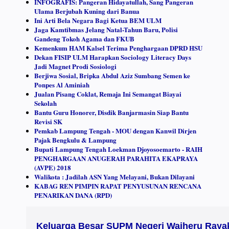
INFOGRAFIS: Pangeran Hidayatullah, Sang Pangeran
Ulama Berjubah Kuning dari Banua
Ini Arti Bela Negara Bagi Ketua BEM ULM
Jaga Kamtibmas Jelang Natal-Tahun Baru, Polisi
Gandeng Tokoh Agama dan FKUB
Kemenkum HAM Kalsel Terima Penghargaan DPRD HSU
Dekan FISIP ULM Harapkan Sociology Literacy Days
Jadi Magnet Prodi Sosiologi
Berjiwa Sosial, Bripka Abdul Aziz Sumbang Semen ke
Ponpes Al Aminiah
Jualan Pisang Coklat, Remaja Ini Semangat Biayai
Sekolah
Bantu Guru Honorer, Disdik Banjarmasin Siap Bantu
Revisi SK
Pemkab Lampung Tengah - MOU dengan Kanwil Dirjen
Pajak Bengkulu & Lampung
Bupati Lampung Tengah Loekman Djoyosoemarto - RAIH
PENGHARGAAN ANUGERAH PARAHITA EKAPRAYA
(AVPE) 2018
Walikota : Jadilah ASN Yang Melayani, Bukan Dilayani
KABAG REN PIMPIN RAPAT PENYUSUNAN RENCANA
PENARIKAN DANA (RPD)
Keluarga Besar SUPM Negeri Waiheru Rayak