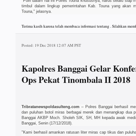
"Polri dalam hal ini Polres Touna khususnya, harus selalu siap
timbul dalam lingkup pemerintahan Kab. Touna yang akan 
Touna," jelasnya.
Terima kasih karena telah membaca informasi tentang . Silahkan memb
Posted:
19 Dec 2018 12:07 AM PST
Kapolres Banggai Gelar Konfer
Ops Pekat Tinombala II 2018
Tribratanewspoldasulteng.com
– Polres Banggai berhasil men
dan puluhan botol miras berbagai merek dan menangkap dua pe
Banggai AKBP Moch. Sholeh SIK, SH, MH kepada awak media 
Banggai, Senin (17/12/2018).
"Kami berhasil amankan ratusan liter miras cap tikus dan pulu