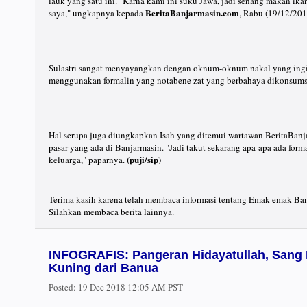
lauk yang satu ini. "Karna kami ini suku Jawa, jadi senang makan ika
BeritaBanjarmasin.com
saya," ungkapnya kepada
, Rabu (19/12/201
Sulastri sangat menyayangkan dengan oknum-oknum nakal yang ingi
menggunakan formalin yang notabene zat yang berbahaya dikonsums
Hal serupa juga diungkapkan Isah yang ditemui wartawan BeritaBanja
pasar yang ada di Banjarmasin. "Jadi takut sekarang apa-apa ada form
(puji/sip)
keluarga," paparnya.
Terima kasih karena telah membaca informasi tentang Emak-emak Ban
Silahkan membaca berita lainnya.
INFOGRAFIS: Pangeran Hidayatullah, Sang
Kuning dari Banua
Posted:
19 Dec 2018 12:05 AM PST