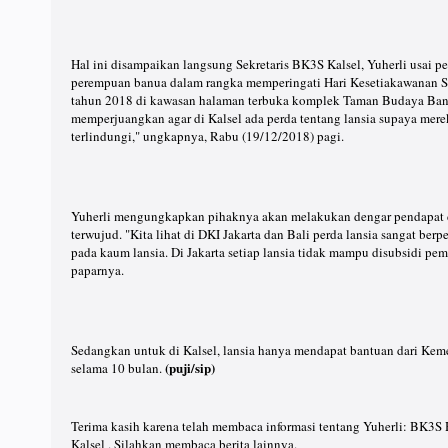
Hal ini disampaikan langsung Sekretaris BK3S Kalsel, Yuherli usai 
perempuan banua dalam rangka memperingati Hari Kesetiakawanan So
tahun 2018 di kawasan halaman terbuka komplek Taman Budaya Banj
memperjuangkan agar di Kalsel ada perda tentang lansia supaya merek
terlindungi," ungkapnya, Rabu (19/12/2018) pagi.
Yuherli mengungkapkan pihaknya akan melakukan dengar pendapat den
terwujud. "Kita lihat di DKI Jakarta dan Bali perda lansia sangat be
pada kaum lansia. Di Jakarta setiap lansia tidak mampu disubsidi pem
paparnya.
Sedangkan untuk di Kalsel, lansia hanya mendapat bantuan dari Keme
(puji/sip)
selama 10 bulan.
Terima kasih karena telah membaca informasi tentang Yuherli: BK3S 
Kalsel . Silahkan membaca berita lainnya.