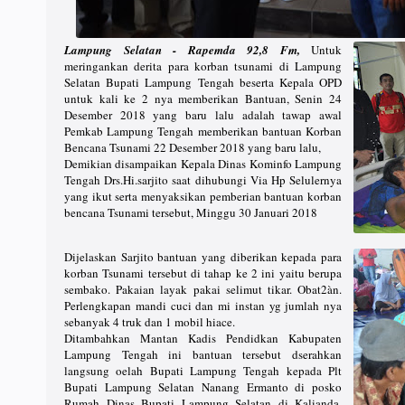
Lampung Selatan - Rapemda 92,8 Fm,
Untuk
meringankan derita para korban tsunami di Lampung
Selatan Bupati Lampung Tengah beserta Kepala OPD
untuk kali ke 2 nya memberikan Bantuan, Senin 24
Desember 2018 yang baru lalu adalah tawap awal
Pemkab Lampung Tengah memberikan bantuan Korban
Bencana Tsunami 22 Desember 2018 yang baru lalu,
Demikian disampaikan Kepala Dinas Kominfo Lampung
Tengah Drs.Hi.sarjito saat dihubungi Via Hp Selulernya
yang ikut serta menyaksikan pemberian bantuan korban
bencana Tsunami tersebut, Minggu 30 Januari 2018
Dijelaskan Sarjito bantuan yang diberikan kepada para
korban Tsunami tersebut di tahap ke 2 ini yaitu berupa
sembako. Pakaian layak pakai selimut tikar. Obat2àn.
Perlengkapan mandi cuci dan mi instan yg jumlah nya
sebanyak 4 truk dan 1 mobil hiace.
Ditambahkan Mantan Kadis Pendidkan Kabupaten
Lampung Tengah ini bantuan tersebut dserahkan
langsung oelah Bupati Lampung Tengah kepada Plt
Bupati Lampung Selatan Nanang Ermanto di posko
Rumah Dinas Bupati Lampung Selatan di Kalianda,