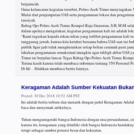
berjama'ah.
Guna kelancaran kegiatan tersebut, Polres Aceh Timur menyiagakan
Mulai dari penjemputan UAS serta pengamanan lokasi dan pengaturan
tausiyah.
Kabag Ops Polres Aceh Timur, Kompol Raja Gunawan, S.H, M.M selak
dalam apelnya mengatakan, kegiatan pengamanan kali ini adalah lokasi
"Kami tegaskan kepada rekan-rekan yang terlibat pengamanan kali 
tanggaung jawab, karena kita ketahui bersama bahwa UAS saat ini buk
publik figur jadi tidak mengherankan setiap beliau ceramah pasti jam
lakukan pengamanan semaksimal mungkin agar tabligh akbar UAS ya
Timur ini berjalan lancar. Tegas Kabag Ops Polres Aceh Timur, Kom
Terima kasih karena telah membaca informasi tentang 350 Personel
Di Idi . Silahkan membaca berita lainnya.
Keragaman Adalah Sumber Kekuatan Buka
Posted:
30 Dec 2018 10:52 AM PST
Ini adalah berita terbaru dan menarik dengan judul Keragaman Adal
baca dan menyimak artikelnya.
Tuhan menganugerahi bangsa Indonesia dengan rasa persaudaraan, cin
karena itu, keragaman yang dimiliki oleh bangsa Indonesia hendakn
tetapi sebagai sumber potensi besar dan kekuatan.