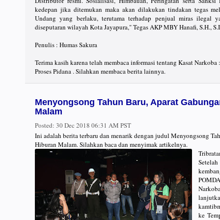
Distributor resmi. Sosialisasi, Himbauan, Peringatan serta Sank
kedepan jika ditemukan maka akan dilakukan tindakan tegas mel
Undang yang berlaku, terutama terhadap penjual miras ilegal y
diseputaran wilayah Kota Jayapura," Tegas AKP MBY Hanafi, S.H., S.I
Penulis : Humas Sakura
Terima kasih karena telah membaca informasi tentang Kasat Narkoba 
Proses Pidana . Silahkan membaca berita lainnya.
Menyongsong Tahun Baru, Aparat Gabungan
Malam
Posted:
30 Dec 2018 06:31 AM PST
Ini adalah berita terbaru dan menarik dengan judul Menyongsong T
Hiburan Malam. Silahkan baca dan menyimak artikelnya.
Tribrat
Setela
kembang
POMDAM
Narkob
lanjut
kamtibm
ke Temp