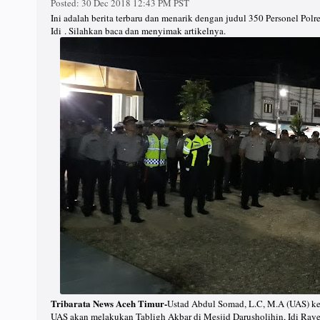
Posted:
30 Dec 2018 12:43 PM PST
Ini adalah berita terbaru dan menarik dengan judul 350 Personel P
Idi . Silahkan baca dan menyimak artikelnya.
Tribarata News Aceh Timur-
Ustad Abdul Somad, L.C, M.A (UAS) ke
UAS akan melakukan Tabligh Akbar di Mesjid Darusholihin, Idi Raye