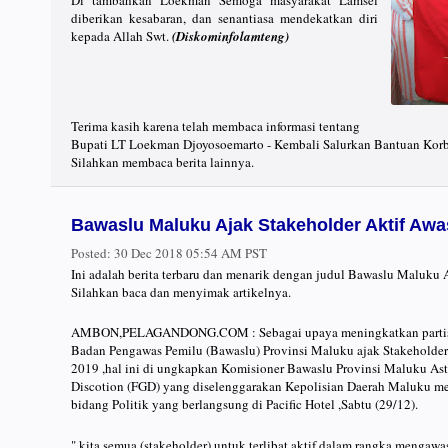
Di tambahkan Loekman Semoga masyarakat Lamsel
diberikan kesabaran, dan senantiasa mendekatkan diri
kepada Allah Swt.
(Diskominfolamteng)
Terima kasih karena telah membaca informasi tentang
Bupati LT Loekman Djoyosoemarto - Kembali Salurkan Bantuan Korb
Silahkan membaca berita lainnya.
Bawaslu Maluku Ajak Stakeholder Aktif Awa
Posted:
30 Dec 2018 05:54 AM PST
Ini adalah berita terbaru dan menarik dengan judul Bawaslu Maluku 
Silahkan baca dan menyimak artikelnya.
AMBON,PELAGANDONG.COM : Sebagai upaya meningkatkan partisip
Badan Pengawas Pemilu (Bawaslu) Provinsi Maluku ajak Stakeholder
2019 ,hal ini di ungkapkan Komisioner Bawaslu Provinsi Maluku A
Discotion (FGD) yang diselenggarakan Kepolisian Daerah Maluku mela
bidang Politik yang berlangsung di Pacific Hotel ,Sabtu (29/12).
" kita semua (stakeholder) untuk terlibat aktif dalam rangka mengaw