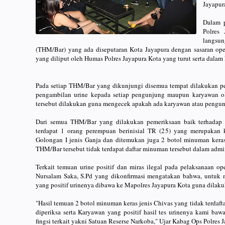
Jayapur
Dalam p
Polres
langsu
(THM/Bar) yang ada diseputaran Kota Jayapura dengan sasaran oper
yang diliput oleh Humas Polres Jayapura Kota yang turut serta dalam 
Pada setiap THM/Bar yang dikunjungi disemua tempat dilakukan pe
pengambilan urine kepada setiap pengunjung maupun karyawan ol
tersebut dilakukan guna mengecek apakah ada karyawan atau peng
Dari semua THM/Bar yang dilakukan pemeriksaan baik terhadap u
terdapat 1 orang perempuan berinisial TR (25) yang merupakan
Golongan I jenis Ganja dan ditemukan juga 2 botol minuman keras
THM/Bar tersebut tidak terdapat daftar minuman tersebut dalam admin
Terkait temuan urine positif dan miras ilegal pada pelaksanaan o
Nursalam Saka, S.Pd yang dikonfirmasi mengatakan bahwa, untuk
yang positif urinenya dibawa ke Mapolres Jayapura Kota guna dilaku
"Hasil temuan 2 botol minuman keras jenis Chivas yang tidak terdaft
diperiksa serta Karyawan yang positif hasil tes urinenya kami b
fingsi terkait yakni Satuan Reserse Narkoba," Ujar Kabag Ops Polres 