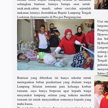
sedangkan bantuan lainnya berupa susu untuk
anak.anak,sabun mandi, sabun cuci.dan sejumlah
makanan lainnya diserahkkan Bupati Lampung Tengah
Loekman djoyosoemarto di Pos pos Pungungsian.
Usai me
langsu
Pengu
Djoyoso
dan Sek
Hj.Rus
Langsu
sedang 
Saat d
Tengah
prihati
menyusu
Sabtu (2
Bantuan yang diberikan ini hanya sekedar untuk
meringankan beban penderitaan yang dialami warga
Lampung Selatan terutama para keluarga korban
tsunami. saya hanya berpesan agar kepada warga
masyarakat lampung selatan yang terkena musibah
tsunami ini untuk menyerahkan semuanya kepada yang
maha kuasa.