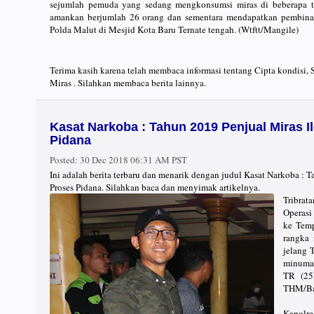
sejumlah pemuda yang sedang mengkonsumsi miras di beberapa t
amankan berjumlah 26 orang dan sementara mendapatkan pembina
Polda Malut di Mesjid Kota Baru Ternate tengah. (Wtftt/Mangile)
Terima kasih karena telah membaca informasi tentang Cipta kondisi
Miras . Silahkan membaca berita lainnya.
Kasat Narkoba : Tahun 2019 Penjual Miras I
Pidana
Posted:
30 Dec 2018 06:31 AM PST
Ini adalah berita terbaru dan menarik dengan judul Kasat Narkoba : 
Proses Pidana. Silahkan baca dan menyimak artikelnya.
Tribrat
Operasi
ke Tem
rangka 
jelang 
minuman
TR (25
THM/Bar
Kapolre