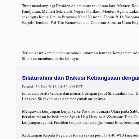
Turut mendampingi Presiden dalam acara ini antara lain, Menteri Ko
Pandjaitan, Menteri Sekretaris Negara Pratikno, Menteri Agama L
sekaligus Ketua Umum Perayaan Natal Nasional Tahun 2018 Yasonna 
Kapolri Jenderal Pol Tito Karnavian dan Gubernur Sumatra Utara Ed
Terima kasih karena telah membaca informasi tentang Keragaman Ad
Silahkan membaca berita lainnya.
Silaturahmi dan Diskusi Kebangsaan denga
Posted:
30 Dec 2018 10:52 AM PST
Ini adalah berita terbaru dan menarik dengan judul Silaturahmi dan
Langkat. Silahkan baca dan menyimak artikelnya.
Mengawali kunjungan kerjanya ke Provinsi Sumatra Utara pada Sabt
bersilaturahmi ke kediaman Syekh Haji Hasyim Al-Syarwani Tuan G
kunjungannya ini, Presiden tampak memakai jas warna biru, bersarun
Kedatangan Kepala Negara di lokasi sekira pukul 14.40 WIB langsung