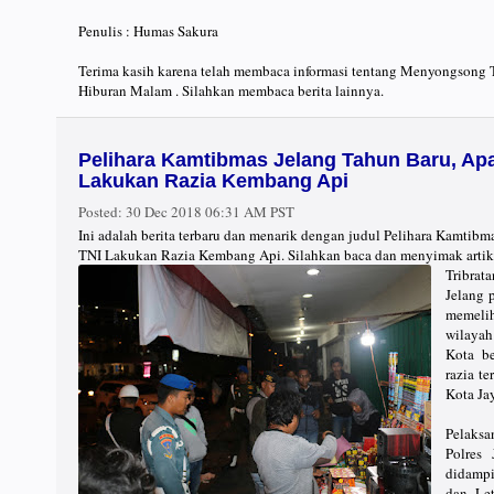
Penulis : Humas Sakura
Terima kasih karena telah membaca informasi tentang Menyongsong 
Hiburan Malam . Silahkan membaca berita lainnya.
Pelihara Kamtibmas Jelang Tahun Baru, Apa
Lakukan Razia Kembang Api
Posted:
30 Dec 2018 06:31 AM PST
Ini adalah berita terbaru dan menarik dengan judul Pelihara Kamtibm
TNI Lakukan Razia Kembang Api. Silahkan baca dan menyimak artik
Tribrat
Jelang 
memelih
wilayah
Kota b
razia t
Kota Ja
Pelaksa
Polres
didampi
dan Let