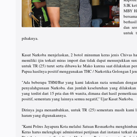
S.IK ke
MBY Han
bersam
berhasi
dan se
untuk 
pihaknya.
Kasat Narkoba menjelaskan, 2 botol minuman keras jenis Chivas ha
memiliki ijin terkait miras import dan tidak dapat menunjukkan sura
untuk TR (25) turut serta dibawa ke Mako karena saat dilakukan pe
Papua hasilnya positif menggunakan THC / Narkotika Golongan I jen
"Ada beberapa THM/Bar yang kami lakukan razia semalam dengan 
penyalahgunaan Narkoba. dan jumlah keseluruhan yang dilakukan 
yang terdiri dari 15 pria dan 46 wanita, dimana dari hasil pemeriks
positif, sementara yang lainnya semua negatif," Ujar Kasat Narkoba.
Dirinya juga menambahkan, untuk TR (25) sementara masih kami la
haram yang digunakannya.
"Kami Polres Jayapura Kota melalui Satuan Resnarkoba menghimb
Keras harus melengkapi administrasi perijinan dari instansi terkait 