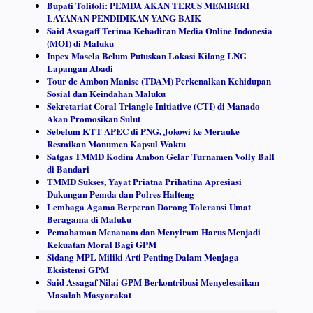
Bupati Tolitoli: PEMDA AKAN TERUS MEMBERI
LAYANAN PENDIDIKAN YANG BAIK
Said Assagaff Terima Kehadiran Media Online Indonesia
(MOI) di Maluku
Inpex Masela Belum Putuskan Lokasi Kilang LNG
Lapangan Abadi
Tour de Ambon Manise (TDAM) Perkenalkan Kehidupan
Sosial dan Keindahan Maluku
Sekretariat Coral Triangle Initiative (CTI) di Manado
Akan Promosikan Sulut
Sebelum KTT APEC di PNG, Jokowi ke Merauke
Resmikan Monumen Kapsul Waktu
Satgas TMMD Kodim Ambon Gelar Turnamen Volly Ball
di Bandari
TMMD Sukses, Yayat Priatna Prihatina Apresiasi
Dukungan Pemda dan Polres Halteng
Lembaga Agama Berperan Dorong Toleransi Umat
Beragama di Maluku
Pemahaman Menanam dan Menyiram Harus Menjadi
Kekuatan Moral Bagi GPM
Sidang MPL Miliki Arti Penting Dalam Menjaga
Eksistensi GPM
Said Assagaf Nilai GPM Berkontribusi Menyelesaikan
Masalah Masyarakat