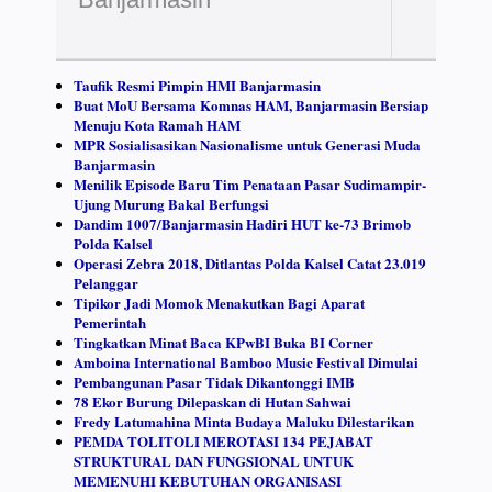
Taufik Resmi Pimpin HMI Banjarmasin
Buat MoU Bersama Komnas HAM, Banjarmasin Bersiap
Menuju Kota Ramah HAM
MPR Sosialisasikan Nasionalisme untuk Generasi Muda
Banjarmasin
Menilik Episode Baru Tim Penataan Pasar Sudimampir-
Ujung Murung Bakal Berfungsi
Dandim 1007/Banjarmasin Hadiri HUT ke-73 Brimob
Polda Kalsel
Operasi Zebra 2018, Ditlantas Polda Kalsel Catat 23.019
Pelanggar
Tipikor Jadi Momok Menakutkan Bagi Aparat
Pemerintah
Tingkatkan Minat Baca KPwBI Buka BI Corner
Amboina International Bamboo Music Festival Dimulai
Pembangunan Pasar Tidak Dikantonggi IMB
78 Ekor Burung Dilepaskan di Hutan Sahwai
Fredy Latumahina Minta Budaya Maluku Dilestarikan
PEMDA TOLITOLI MEROTASI 134 PEJABAT
STRUKTURAL DAN FUNGSIONAL UNTUK
MEMENUHI KEBUTUHAN ORGANISASI