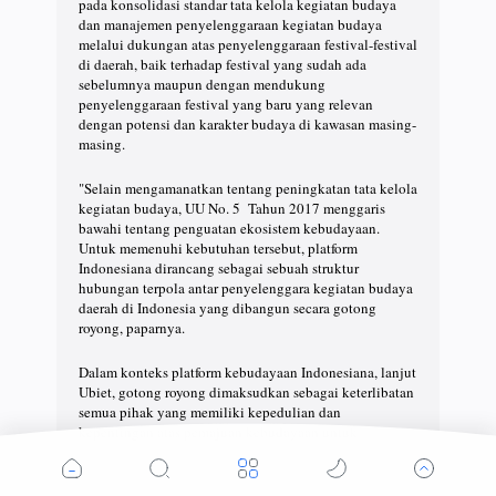
pada konsolidasi standar tata kelola kegiatan budaya
dan manajemen penyelenggaraan kegiatan budaya
melalui dukungan atas penyelenggaraan festival-festival
di daerah, baik terhadap festival yang sudah ada
sebelumnya maupun dengan mendukung
penyelenggaraan festival yang baru yang relevan
dengan potensi dan karakter budaya di kawasan masing-
masing.
"Selain mengamanatkan tentang peningkatan tata kelola
kegiatan budaya, UU No. 5 Tahun 2017 menggaris
bawahi tentang penguatan ekosistem kebudayaan.
Untuk memenuhi kebutuhan tersebut, platform
Indonesiana dirancang sebagai sebuah struktur
hubungan terpola antar penyelenggara kegiatan budaya
daerah di Indonesia yang dibangun secara gotong
royong, paparnya.
Dalam konteks platform kebudayaan Indonesiana, lanjut
Ubiet, gotong royong dimaksudkan sebagai keterlibatan
semua pihak yang memiliki kepedulian dan
kepentingan atas pemajuan kebudayaan untuk
mengembangkan kapasitas daerah dalam
menyelenggarakan kegiatan budaya mencangkup
bidang-bidang diantaranya pengelolaan pengetahuan