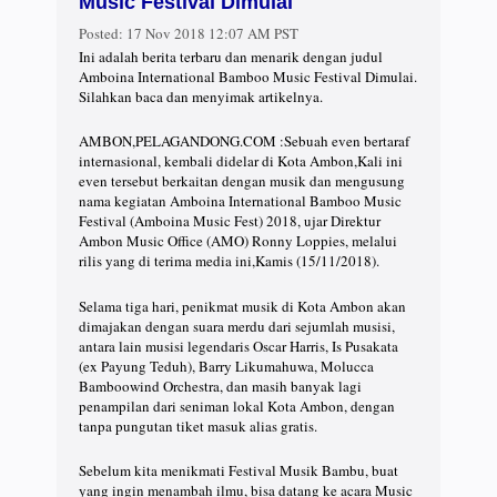
Music Festival Dimulai
Posted:
17 Nov 2018 12:07 AM PST
Ini adalah berita terbaru dan menarik dengan judul
Amboina International Bamboo Music Festival Dimulai.
Silahkan baca dan menyimak artikelnya.
AMBON,PELAGANDONG.COM :Sebuah even bertaraf
internasional, kembali didelar di Kota Ambon,Kali ini
even tersebut berkaitan dengan musik dan mengusung
nama kegiatan Amboina International Bamboo Music
Festival (Amboina Music Fest) 2018, ujar Direktur
Ambon Music Office (AMO) Ronny Loppies, melalui
rilis yang di terima media ini,Kamis (15/11/2018).
Selama tiga hari, penikmat musik di Kota Ambon akan
dimajakan dengan suara merdu dari sejumlah musisi,
antara lain musisi legendaris Oscar Harris, Is Pusakata
(ex Payung Teduh), Barry Likumahuwa, Molucca
Bamboowind Orchestra, dan masih banyak lagi
penampilan dari seniman lokal Kota Ambon, dengan
tanpa pungutan tiket masuk alias gratis.
Sebelum kita menikmati Festival Musik Bambu, buat
yang ingin menambah ilmu, bisa datang ke acara Music