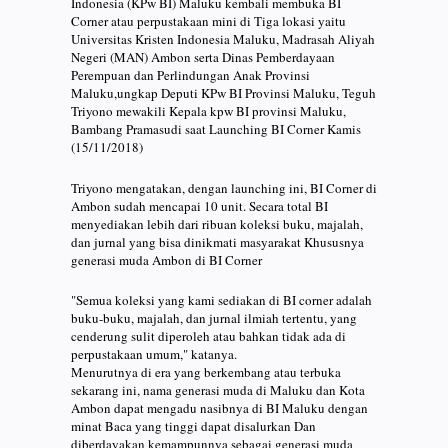
Indonesia (KPw BI) Maluku kembali membuka BI
Corner atau perpustakaan mini di Tiga lokasi yaitu
Universitas Kristen Indonesia Maluku, Madrasah Aliyah
Negeri (MAN) Ambon serta Dinas Pemberdayaan
Perempuan dan Perlindungan Anak Provinsi
Maluku,ungkap Deputi KPw BI Provinsi Maluku, Teguh
Triyono mewakili Kepala kpw BI provinsi Maluku,
Bambang Pramasudi saat Launching BI Corner Kamis
(15/11/2018)
Triyono mengatakan, dengan launching ini, BI Corner di
Ambon sudah mencapai 10 unit. Secara total BI
menyediakan lebih dari ribuan koleksi buku, majalah,
dan jurnal yang bisa dinikmati masyarakat Khususnya
generasi muda Ambon di BI Corner
"Semua koleksi yang kami sediakan di BI corner adalah
buku-buku, majalah, dan jurnal ilmiah tertentu, yang
cenderung sulit diperoleh atau bahkan tidak ada di
perpustakaan umum," katanya.
Menurutnya di era yang berkembang atau terbuka
sekarang ini, nama generasi muda di Maluku dan Kota
Ambon dapat mengadu nasibnya di BI Maluku dengan
minat Baca yang tinggi dapat disalurkan Dan
diberdayakan kemampunnya sebagai generasi muda