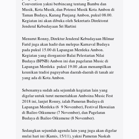
Convention yakni berbincang tentang Bambu dan
Musik, Kota Musik, dan Potensi Musik Kota Ambon di
Taman Budaya, Karang Panjang Ambon, pukul 08.00.
Kegiatan ini akan dibuka oleh Sekretaris Direktorat
Jenderal Kebudayaan Sri Hartini
Menurut Ronny, Direktur Jenderal Kebudayaan Hilmar
Farid juga akan hadir dan melepas Karnaval Budaya
pada pukul 15.00 di Lapangan Merdeka Ambon.
Kegiatan yang diorganisir Balai Pelestarian Nilai
Budaya (BPNB) Ambon ini dan pagelaran Music di
Lapangan Merdeka pukul 19.00 ,akan menampilkan
keunikan tradisi paguyuban daerah-daerah di tanah air
yang ada di Kota Ambon.
Sebenarnya sudah ada sejumlah kegiatan lain yang
digelar untuk turut memeriahkan Amboina Music Fest
2018 ini, lanjut Ronny, ialah Pameran Budaya di
Lapangan Merdeka (6 9 November), Festival Hawaiian
di Baileo Oikumene (7 November), dan Pagelaran
Budaya di Baileo Oikumene (8 November).
Sedangkan sejumlah agenda lain yang juga akan digelar
mulai hari ini (Kamis, 15/11), yakni Pameran Naskah