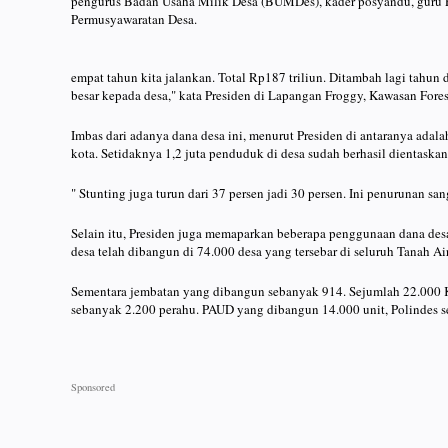
pengurus Badan Usaha Milik Desa (BUMDes), kader posyandu, guru 
Permusyawaratan Desa.
empat tahun kita jalankan. Total Rp187 triliun. Ditambah lagi tahun
besar kepada desa," kata Presiden di Lapangan Froggy, Kawasan For
Imbas dari adanya dana desa ini, menurut Presiden di antaranya adal
kota. Setidaknya 1,2 juta penduduk di desa sudah berhasil dientaskan
" Stunting juga turun dari 37 persen jadi 30 persen. Ini penurunan san
Selain itu, Presiden juga memaparkan beberapa penggunaan dana desa ya
desa telah dibangun di 74.000 desa yang tersebar di seluruh Tanah Air
Sementara jembatan yang dibangun sebanyak 914. Sejumlah 22.000 KK 
sebanyak 2.200 perahu. PAUD yang dibangun 14.000 unit, Polindes se