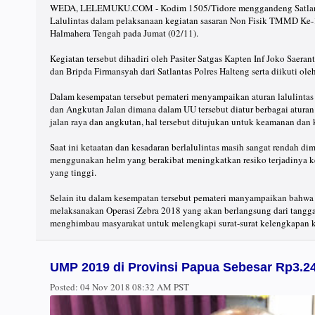
WEDA, LELEMUKU.COM - Kodim 1505/Tidore menggandeng Satlantas
Lalulintas dalam pelaksanaan kegiatan sasaran Non Fisik TMMD Ke-
Halmahera Tengah pada Jumat (02/11).
Kegiatan tersebut dihadiri oleh Pasiter Satgas Kapten Inf Joko Saera
dan Bripda Firmansyah dari Satlantas Polres Halteng serta diikuti ol
Dalam kesempatan tersebut pemateri menyampaikan aturan lalulinta
dan Angkutan Jalan dimana dalam UU tersebut diatur berbagai atura
jalan raya dan angkutan, hal tersebut ditujukan untuk keamanan dan 
Saat ini ketaatan dan kesadaran berlalulintas masih sangat rendah d
menggunakan helm yang berakibat meningkatkan resiko terjadinya k
yang tinggi.
Selain itu dalam kesempatan tersebut pemateri manyampaikan bahwa s
melaksanakan Operasi Zebra 2018 yang akan berlangsung dari tangg
menghimbau masyarakat untuk melengkapi surat-surat kelengkapan 
UMP 2019 di Provinsi Papua Sebesar Rp3.2
Posted:
04 Nov 2018 08:32 AM PST