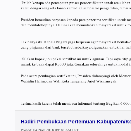
"Inilah kenapa ada percepatan proses pensertifikatan tanah atau lahan
kalau dengar sengketa tanah kemudian sampai ke pengadilan, ramai an
Presiden kemudian berpesan kepada para penerima sertifikat untuk m
dan memfotokopinya. Hal ini akan memudahkan masyarakat untuk men
Tak hanya itu, Kepala Negara juga berpesan agar masyarakat berhati-
uang pinjaman dari bank tersebut sebaiknya digunakan untuk hal-hal 
"Silakan bapak, ibu pakai sertifikat ini untuk agunan. Tapi saya tit
masuk ke bank dapat Rp300 juta. Gunakan seluruhnya untuk modal inv
Pada acara pembagian sertifikat ini, Presiden didampingi oleh Mente
Wahidin Halim, dan Wali Kota Tangerang Arief Wismansyah.
Terima kasih karena telah membaca informasi tentang Bagikan 6.000 S
Hadiri Pembukaan Pertemuan Kabupaten/Kot
Posted:
04 Nov 2018 09:36 AM PST