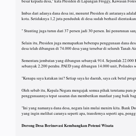
besar kepada desa," kata Presiden di Lapangan Froggy, Kawasan For
Imbas dari adanya dana desa ini, menurut Presiden di antaranya adal
kota. Setidaknya 1,2 juta penduduk di desa sudah berhasil dientaskan
" Stunting juga turun dari 37 persen jadi 30 persen. Ini penurunan san
Selain itu, Presiden juga memaparkan beberapa penggunaan dana desa ya
desa telah dibangun di 74.000 desa yang tersebar di seluruh Tanah Air
Sementara jembatan yang dibangun sebanyak 914. Sejumlah 22.000 KK 
sebanyak 2.200 perahu. PAUD yang dibangun 14.000 unit, Polindes se
"Kenapa saya katakan ini? Setiap saya ke daerah, saya cek betul progre
Oleh sebab itu, Kepala Negara mengajak semua pihak terutama para 
penggunaannya tepat sasaran dan memberikan manfaat yang baik bagi
"Ini yang namanya dana desa, negara lain mulai meniru kita. Bank D
yang ingin melihat caranya seperti apa, transfernya seperti apa, peng
Dorong Desa Berinovasi Kembangkan Potensi Wisata