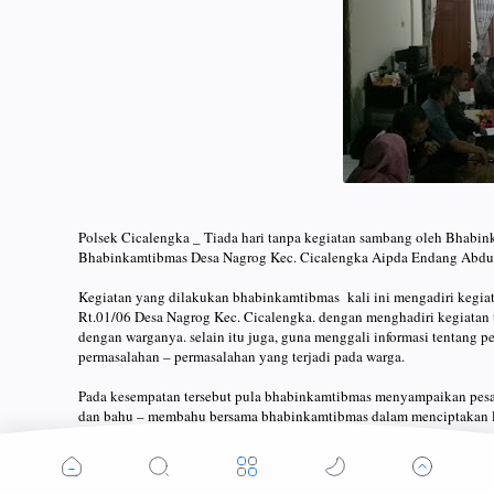
Polsek Cicalengka _ Tiada hari tanpa kegiatan sambang oleh Bhabin
Bhabinkamtibmas Desa Nagrog Kec. Cicalengka Aipda Endang Abdul
Kegiatan yang dilakukan bhabinkamtibmas kali ini mengadiri kegia
Rt.01/06 Desa Nagrog Kec. Cicalengka. dengan menghadiri kegiatan t
dengan warganya. selain itu juga, guna menggali informasi tentang 
permasalahan – permasalahan yang terjadi pada warga.
Pada kesempatan tersebut pula bhabinkamtibmas menyampaikan pesa
dan bahu – membahu bersama bhabinkamtibmas dalam menciptakan l
lainnya.
Kapolsek Cicalengka Kompol. M. Yusup. B. Bunidin, melalui Bhabin