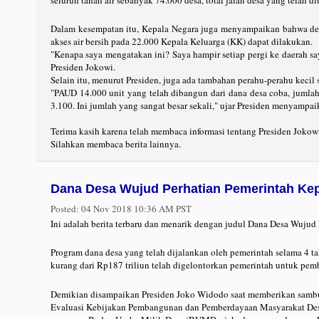
seluruh tanah air sebanyak 74.000 desa, total jalan desa yang telah d
Dalam kesempatan itu, Kepala Negara juga menyampaikan bahwa den
akses air bersih pada 22.000 Kepala Keluarga (KK) dapat dilakukan.
"Kenapa saya mengatakan ini? Saya hampir setiap pergi ke daerah say
Presiden Jokowi.
Selain itu, menurut Presiden, juga ada tambahan perahu-perahu kecil 
"PAUD 14.000 unit yang telah dibangun dari dana desa coba, jumlahny
3.100. Ini jumlah yang sangat besar sekali," ujar Presiden menyampa
Terima kasih karena telah membaca informasi tentang Presiden Joko
Silahkan membaca berita lainnya.
Dana Desa Wujud Perhatian Pemerintah Ke
Posted:
04 Nov 2018 10:36 AM PST
Ini adalah berita terbaru dan menarik dengan judul Dana Desa Wujud
Program dana desa yang telah dijalankan oleh pemerintah selama 4 t
kurang dari Rp187 triliun telah digelontorkan pemerintah untuk pem
Demikian disampaikan Presiden Joko Widodo saat memberikan sambut
Evaluasi Kebijakan Pembangunan dan Pemberdayaan Masyarakat Desa P