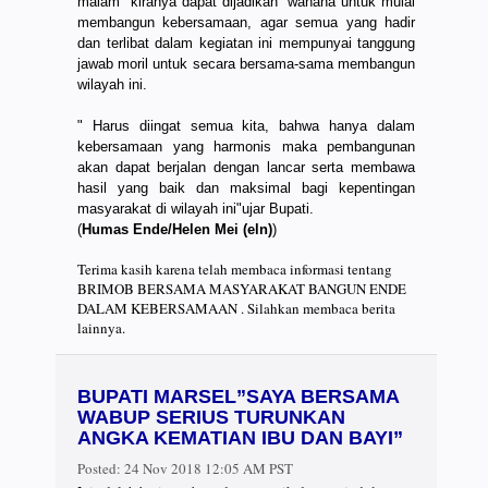
malam kiranya dapat dijadikan wahana untuk mulai
membangun kebersamaan, agar semua yang hadir
dan terlibat dalam kegiatan ini mempunyai tanggung
jawab moril untuk secara bersama-sama membangun
wilayah ini.
" Harus diingat semua kita, bahwa hanya dalam
kebersamaan yang harmonis maka pembangunan
akan dapat berjalan dengan lancar serta membawa
hasil yang baik dan maksimal bagi kepentingan
masyarakat di wilayah ini"ujar Bupati.
(
Humas Ende/Helen Mei (eln)
)
Terima kasih karena telah membaca informasi tentang
BRIMOB BERSAMA MASYARAKAT BANGUN ENDE
DALAM KEBERSAMAAN . Silahkan membaca berita
lainnya.
BUPATI MARSEL”SAYA BERSAMA
WABUP SERIUS TURUNKAN
ANGKA KEMATIAN IBU DAN BAYI”
Posted:
24 Nov 2018 12:05 AM PST