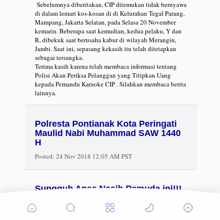
Sebelumnya diberitakan, CIP ditemukan tidak bernyawa
di dalam lemari kos-kosan di di Kelurahan Tegal Parang,
Mampang, Jakarta Selatan, pada Selasa 20 November
kemarin. Beberapa saat kemudian, kedua pelaku, Y dan
R, dibekuk saat berusaha kabur di wilayah Merangin,
Jambi. Saat ini, sepasang kekasih itu telah ditetapkan
sebagai tersangka.
Terima kasih karena telah membaca informasi tentang
Polisi Akan Periksa Pelanggan yang Titipkan Uang
kepada Pemandu Karaoke CIP . Silahkan membaca berita
lainnya.
Polresta Pontianak Kota Peringati
Maulid Nabi Muhammad SAW 1440
H
Posted:
24 Nov 2018 12:05 AM PST
Sungguh Apes Nasib Pemuda ini!!!
Sudahlah Kehabisan
Bensin,Motorpun Lenyap Disikat
Pencuri