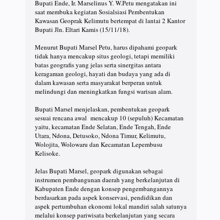
Bupati Ende, Ir. Marselinus Y. W.Petu mengatakan ini
saat membuka kegiatan Sosialsiasi Pembentukan
Kawasan Geoprak Kelimutu bertempat di lantai 2 Kantor
Bupati Jln. Eltari Kamis (15/11/18).
Menurut Bupati Marsel Petu, harus dipahami geopark
tidak hanya mencakup situs geologi, tetapi memiliki
batas geografis yang jelas serta sinergitas antara
keragaman geologi, hayati dan budaya yang ada di
dalam kawasan serta masyarakat berperan untuk
melindungi dan meningkatkan fungsi warisan alam.
Bupati Marsel menjelaskan, pembentukan geopark
sesuai rencana awal mencakup 10 (sepuluh) Kecamatan
yaitu, kecamatan Ende Selatan, Ende Tengah, Ende
Utara, Ndona, Detusoko, Ndona Timur, Kelimutu,
Wolojita, Wolowaru dan Kecamatan Lepembusu
Kelisoke.
Jelas Bupati Marsel, geopark digunakan sebagai
instrumen pembangunan daerah yang berkelanjutan di
Kabupaten Ende dengan konsep pengembangannya
berdasarkan pada aspek konservasi, pendidikan dan
aspek pertumbuhan ekonomi lokal mandiri salah satunya
melalui konsep pariwisata berkelanjutan yang secara