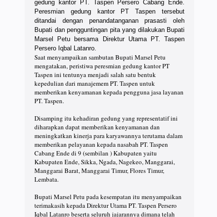
gedung kantor PT. Taspen Persero Cabang Ende.
Peresmian gedung kantor PT Taspen tersebut
ditandai dengan penandatanganan prasasti oleh
Bupati dan pengguntingan pita yang dilakukan Bupati
Marsel Petu bersama Direktur Utama PT. Taspen
Persero Iqbal Latanro.
Saat menyampaikan sambutan Bupati Marsel Petu
mengatakan, peristiwa peresmian gedung kantor PT
Taspen ini tentunya menjadi salah satu bentuk
kepedulian dari manajemem PT. Taspen untuk
memberikan kenyamanan kepada pengguna jasa layanan
PT. Taspen.
Disamping itu kehadiran gedung yang representatif ini
diharapkan dapat memberikan kenyamanan dan
meningkatkan kinerja para karyawannya terutama dalam
memberikan pelayanan kepada nasabah PT. Taspen
Cabang Ende di 9 (sembilan ) Kabupaten yaitu
Kabupaten Ende, Sikka, Ngada, Nagekeo, Manggarai,
Manggarai Barat, Manggarai Timur, Flores Timur,
Lembata.
Bupati Marsel Petu pada kesempatan itu menyampaikan
terimakasih kepada Direktur Utama PT. Taspen Persero
Iqbal Latanro beserta seluruh jajarannya dimana telah