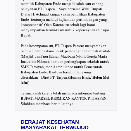
memilih Kabupaten Ende menjadi salah satu cabang
pelayanan PT. Taspen. " Saya bersama Wakil Bupati,
Djafar H. Achmad sangat yakin pemilihan Kabupaten
Ende tentunya melalui kajian dan pertimbangan yang
komprehensif. Oleh Karena itu sekali lagi kami
menyampaikan terimakasih untuk kepercayaan ini" ujar
Bupati.
Pada kesempatan itu, PT. Taspen Persero menyerahkan
bantuan berupa dana untuk pembangunan rumah ibadah
(Masjid Jami'nur Ikhsan Maubasa Ndori, Gereja Maria
Imaculata Ndona), bantuan perlengkapan sekolah untuk
SMK Tarbiyah, mobil ambulance untuk Pemerintah
Kabupaten Ende. Bantuan tersebut langsung
Humas Ende/ Helen Mei
diserahkan Dirut PT. Taspen.(
(eln)
)
Terima kasih karena telah membaca informasi tentang
BUPATI MARSEL RESMIKAN KANTOR PT.TASPEN .
Silahkan membaca berita lainnya.
DERAJAT KESEHATAN
MASYARAKAT TERWUJUD