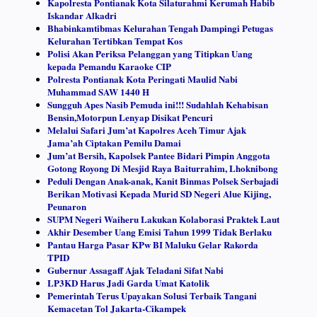
Kapolresta Pontianak Kota Silaturahmi Kerumah Habib
Iskandar Alkadri
Bhabinkamtibmas Kelurahan Tengah Dampingi Petugas
Kelurahan Tertibkan Tempat Kos
Polisi Akan Periksa Pelanggan yang Titipkan Uang
kepada Pemandu Karaoke CIP
Polresta Pontianak Kota Peringati Maulid Nabi
Muhammad SAW 1440 H
Sungguh Apes Nasib Pemuda ini!!! Sudahlah Kehabisan
Bensin,Motorpun Lenyap Disikat Pencuri
Melalui Safari Jum’at Kapolres Aceh Timur Ajak
Jama’ah Ciptakan Pemilu Damai
Jum’at Bersih, Kapolsek Pantee Bidari Pimpin Anggota
Gotong Royong Di Mesjid Raya Baiturrahim, Lhoknibong
Peduli Dengan Anak-anak, Kanit Binmas Polsek Serbajadi
Berikan Motivasi Kepada Murid SD Negeri Alue Kijing,
Peunaron
SUPM Negeri Waiheru Lakukan Kolaborasi Praktek Laut
Akhir Desember Uang Emisi Tahun 1999 Tidak Berlaku
Pantau Harga Pasar KPw BI Maluku Gelar Rakorda
TPID
Gubernur Assagaff Ajak Teladani Sifat Nabi
LP3KD Harus Jadi Garda Umat Katolik
Pemerintah Terus Upayakan Solusi Terbaik Tangani
Kemacetan Tol Jakarta-Cikampek