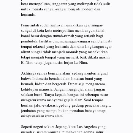
kota metropolitan, Anggaran yang melimpah tidak sulit
untuk menata sungai-sungai menjadi modern dan
humanis.
Pemerintah sudah saatnya memikirkan agar sungai-
sungai di kota-kota metropolitan membangun kanal-
kanal besar dengan rumah-rumah yang artistik bagi
penduduk, fasilitas umum, sanggar-sanggar seni, tempat-
tempat rekreasi yang humanis dan rama lingkungan agar
aliran sungai tidak menjadi momok yang menakutkan
tetapi menjadi tempat yang menarik baik dikala musim
El Nino tetapi juga musim hujan La Nina.
Akhirnya semua bencana alam sedang menteri Signal
bahwa Indonesia berada dalam lintasan bumi yang
bernadi, hidup dan bergerak. Dapat saja mengancam
kehidupan manusia. Jangan menghujat alam, jangan
salakan bumi. Tanya kepada bangsa ini seberapa besar
mengatur irama menyertai gejala alam. Soal tempat
hunian, jalur evakuasi, gedung-gedung pencakar langit,
jembatan yang mampu bukan menahan bahaya tetapi
menyesuaikan irama alam.
Seperti negeri sakura Jepang, kota Los Angelos yang
memiliki sistem warning, rumah-tahan gempa, jalur