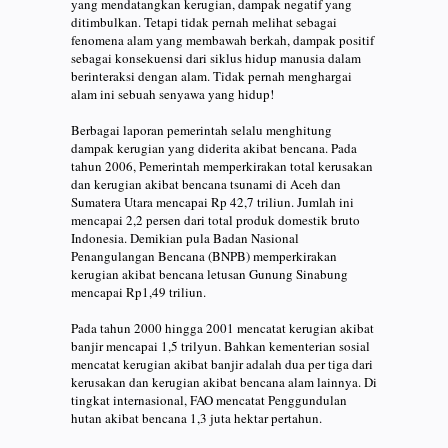
yang mendatangkan kerugian, dampak negatif yang
ditimbulkan. Tetapi tidak pernah melihat sebagai
fenomena alam yang membawah berkah, dampak positif
sebagai konsekuensi dari siklus hidup manusia dalam
berinteraksi dengan alam. Tidak pernah menghargai
alam ini sebuah senyawa yang hidup!
Berbagai laporan pemerintah selalu menghitung
dampak kerugian yang diderita akibat bencana. Pada
tahun 2006, Pemerintah memperkirakan total kerusakan
dan kerugian akibat bencana tsunami di Aceh dan
Sumatera Utara mencapai Rp 42,7 triliun. Jumlah ini
mencapai 2,2 persen dari total produk domestik bruto
Indonesia. Demikian pula Badan Nasional
Penangulangan Bencana (BNPB) memperkirakan
kerugian akibat bencana letusan Gunung Sinabung
mencapai Rp1,49 triliun.
Pada tahun 2000 hingga 2001 mencatat kerugian akibat
banjir mencapai 1,5 trilyun. Bahkan kementerian sosial
mencatat kerugian akibat banjir adalah dua per tiga dari
kerusakan dan kerugian akibat bencana alam lainnya. Di
tingkat internasional, FAO mencatat Penggundulan
hutan akibat bencana 1,3 juta hektar pertahun.