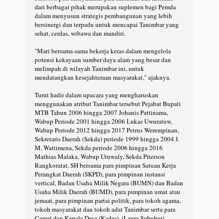
dari berbagai pihak merupakan suplemen bagi Pemda
dalam menyusun strategis pembangunan yang lebih
bersinergi dan terpadu untuk mencapai Tanimbar yang
sehat, cerdas, wibawa dan mandiri.
"Mari bersama-sama bekerja keras dalam mengelola
potensi kekayaan sumber daya alam yang besar dan
melimpah di wilayah Tanimbar ini, untuk
mendatangkan kesejahteraan masyarakat," ajaknya.
Turut hadir dalam upacara yang mengharuskan
menggunakan atribut Tanimbar tersebut Pejabat Bupati
MTB Tahun 2006 hingga 2007 Johanis Pattinama,
Wabup Periode 2001 hingga 2006 Lukas Uwuratuw,
Wabup Periode 2012 hingga 2017 Petrus Werempinan,
Sekretaris Daerah (Sekda) periode 1999 hingga 2004 J.
M. Wattimena, Sekda periode 2006 hingga 2016
Mathias Malaka, Wabup Utuwaly, Sekda Piterson
Rangkoratat, SH bersama para pimpinan Satuan Kerja
Perangkat Daerah (SKPD), para pimpinan instansi
vertical, Badan Usaha Milik Negara (BUMN) dan Badan
Usaha Milik Daerah (BUMD), para pimpinan umat atau
jemaat, para pimpinan partai politik, para tokoh agama,
tokoh masyarakat dan tokoh adat Tanimbar serta para
Camat dan Kepala Desa (Kades). (Laura Sobuber)