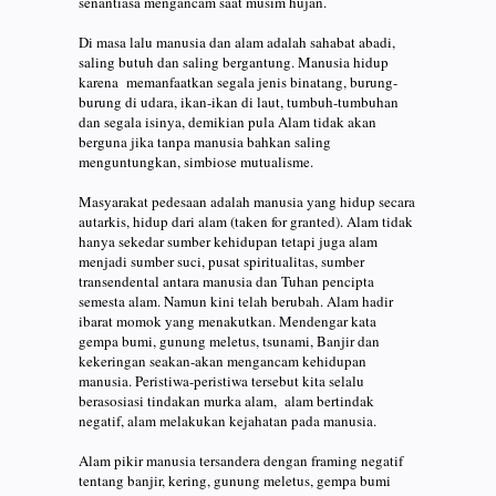
senantiasa mengancam saat musim hujan.
Di masa lalu manusia dan alam adalah sahabat abadi,
saling butuh dan saling bergantung. Manusia hidup
karena memanfaatkan segala jenis binatang, burung-
burung di udara, ikan-ikan di laut, tumbuh-tumbuhan
dan segala isinya, demikian pula Alam tidak akan
berguna jika tanpa manusia bahkan saling
menguntungkan, simbiose mutualisme.
Masyarakat pedesaan adalah manusia yang hidup secara
autarkis, hidup dari alam (taken for granted). Alam tidak
hanya sekedar sumber kehidupan tetapi juga alam
menjadi sumber suci, pusat spiritualitas, sumber
transendental antara manusia dan Tuhan pencipta
semesta alam. Namun kini telah berubah. Alam hadir
ibarat momok yang menakutkan. Mendengar kata
gempa bumi, gunung meletus, tsunami, Banjir dan
kekeringan seakan-akan mengancam kehidupan
manusia. Peristiwa-peristiwa tersebut kita selalu
berasosiasi tindakan murka alam, alam bertindak
negatif, alam melakukan kejahatan pada manusia.
Alam pikir manusia tersandera dengan framing negatif
tentang banjir, kering, gunung meletus, gempa bumi