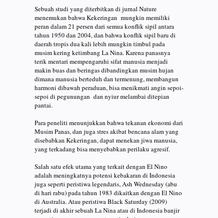
Sebuah studi yang diterbitkan di jurnal Nature
menemukan bahwa Kekeringan mungkin memiliki
peran dalam 21 persen dari semua konflik sipil antara
tahun 1950 dan 2004, dan bahwa konflik sipil baru di
daerah tropis dua kali lebih mungkin timbul pada
musim kering ketimbang La Nina. Karena panasnya
terik mentari mempengaruhi sifat manusia menjadi
makin buas dan beringas dibandingkan musim hujan
dimana manusia berteduh dan termenung, membangun
harmoni dibawah peraduan, bisa menikmati angin sepoi-
sepoi di pegunungan dan nyiur melambai ditepian
pantai.
Para peneliti menunjukkan bahwa tekanan ekonomi dari
Musim Panas, dan juga stres akibat bencana alam yang
disebabkan Kekeringan, dapat menekan jiwa manusia,
yang terkadang bisa menyebabkan perilaku agresif.
Salah satu efek utama yang terkait dengan El Nino
adalah meningkatnya potensi kebakaran di Indonesia
juga seperti peristiwa legendaris, Ash Wednesday (abu
di hari rabu) pada tahun 1983 dikaitkan dengan El Nino
di Australia. Atau peristiwa Black Saturday (2009)
terjadi di akhir sebuah La Nina atau di Indonesia banjir