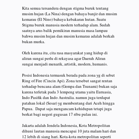
Kita semua tersandera dengan stigma buruk tentang
musim hujan (La Nina) dengan bahaya banjir dan musim
kemarau (El Nino) bahaya kebakaran hutan. Suatu
Stigma buruk manusia modern terhadap alam. Sudah
saatnya arus balik pemikiran manusia masa lampau
bahwa musim hujan dan musim kemarau adalah berkah
bukan murka.
Oleh karena itu, cita rasa masyarakat yang hidup di
aliran sungai perlu di rekayasa agar Daerah Aliran
sungai menjadi menarik, artistik, modern, humanis.
Posisi Indonesia termasuk berada pada zona yg di sebut
Ring of Fire (Cincin Api). Zona tersebut sangat rentan
terhadap bencana alam (Gempa dan Tsunami) bukan saja
karena terletak pada 3 lempeng utama yaitu Euruasia,
Indo Pasifik dan Indo Australia. namun juga terdapat
patahan lokal (Sesar) yg membentang dari Aceh hingga
Papua. Dapat saja mengancam kehidupan tetapi juga
berkat bagi negeri gugusan 17 ribu pulau ini.
Jakarta adalah Jendela Indonesia, Kota Metropolitan
dihuni lautan manusia mencapai 10 juta malam hari dan
12 lebih di siang hari. Kota-kota metropolitan seperti