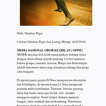
Oleh: Natalius Pigai
Catatan Natalius Pigai dari Lereng Merapi, (6/9/2018)
MEDIA NASIONAL OBOR KEADILAN | OPINI |
NENEK moyang kita telah mengajarkan tentang relasi
dengan Alam dalam sejarah panjang evolusi manusia
bahwa gempa, tsunami, letusan, Banjir dan Kekeringan
adalah fenomena alam yang senantiasa datang dan pergi
silih berganti.
Di musim panas gejala El Nino mengancam ekosistem
dan kehidupan, di musim hujan La Nina memporak-
poranda miliu kehidupan. Tsunami, letusan gunung,
lahar dan badai menyapu bersih, dan mampu
menggoncangkan bumi tempat dimana manusia
tinggal, lahir, tumbuh dan berkembang. Fenomena-
fenomena alam ini sulit ditebak bisa menjadi murka