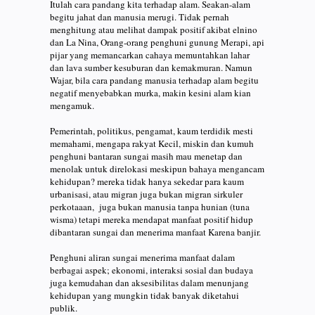
Itulah cara pandang kita terhadap alam. Seakan-alam
begitu jahat dan manusia merugi. Tidak pernah
menghitung atau melihat dampak positif akibat elnino
dan La Nina, Orang-orang penghuni gunung Merapi, api
pijar yang memancarkan cahaya memuntahkan lahar
dan lava sumber kesuburan dan kemakmuran. Namun
Wajar, bila cara pandang manusia terhadap alam begitu
negatif menyebabkan murka, makin kesini alam kian
mengamuk.
Pemerintah, politikus, pengamat, kaum terdidik mesti
memahami, mengapa rakyat Kecil, miskin dan kumuh
penghuni bantaran sungai masih mau menetap dan
menolak untuk direlokasi meskipun bahaya mengancam
kehidupan? mereka tidak hanya sekedar para kaum
urbanisasi, atau migran juga bukan migran sirkuler
perkotaaan, juga bukan manusia tanpa hunian (tuna
wisma) tetapi mereka mendapat manfaat positif hidup
dibantaran sungai dan menerima manfaat Karena banjir.
Penghuni aliran sungai menerima manfaat dalam
berbagai aspek; ekonomi, interaksi sosial dan budaya
juga kemudahan dan aksesibilitas dalam menunjang
kehidupan yang mungkin tidak banyak diketahui
publik.