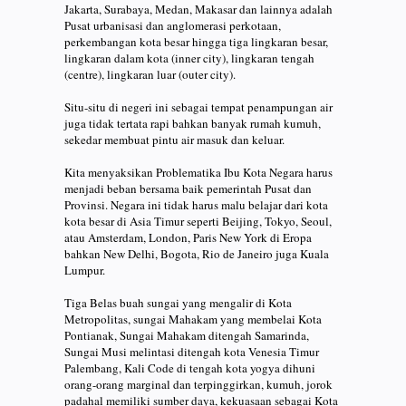
Jakarta, Surabaya, Medan, Makasar dan lainnya adalah
Pusat urbanisasi dan anglomerasi perkotaan,
perkembangan kota besar hingga tiga lingkaran besar,
lingkaran dalam kota (inner city), lingkaran tengah
(centre), lingkaran luar (outer city).
Situ-situ di negeri ini sebagai tempat penampungan air
juga tidak tertata rapi bahkan banyak rumah kumuh,
sekedar membuat pintu air masuk dan keluar.
Kita menyaksikan Problematika Ibu Kota Negara harus
menjadi beban bersama baik pemerintah Pusat dan
Provinsi. Negara ini tidak harus malu belajar dari kota
kota besar di Asia Timur seperti Beijing, Tokyo, Seoul,
atau Amsterdam, London, Paris New York di Eropa
bahkan New Delhi, Bogota, Rio de Janeiro juga Kuala
Lumpur.
Tiga Belas buah sungai yang mengalir di Kota
Metropolitas, sungai Mahakam yang membelai Kota
Pontianak, Sungai Mahakam ditengah Samarinda,
Sungai Musi melintasi ditengah kota Venesia Timur
Palembang, Kali Code di tengah kota yogya dihuni
orang-orang marginal dan terpinggirkan, kumuh, jorok
padahal memiliki sumber daya, kekuasaan sebagai Kota