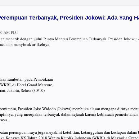
Perempuan Terbanyak, Presiden Jokowi: Ada Yang Ha
:50 AM PDT
u dan menarik dengan judul Punya Menteri Perempuan Terbanyak, Presiden Jokowi:
baca dan menyimak artikelnya.
ikan sambutan pada Pembukaan
WKRI, di Hotel Grand Mercure,
n, Jakarta, Selasa (30/10)
 memimpin, Presiden Joko Widodo (Jokowi) membuka alasan mengapa dirinya men
mpinnya, yang merupakan terbanyak dalam sejarah karena kebiasaan pemerintahan 
tnya.
atan perempuan, saya juga meyakini ketelitian, ketangguhan dan kesiapan dalam b
ka Kongres XX Tahun 2018 Wanita Katolik Indonesia (WKRI), di Magnolia Grand 