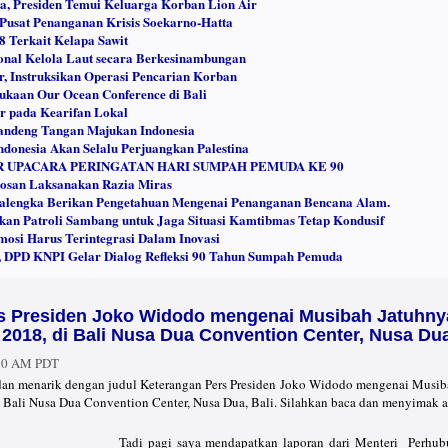
a, Presiden Temui Keluarga Korban Lion Air
 Pusat Penanganan Krisis Soekarno-Hatta
 Terkait Kelapa Sawit
onal Kelola Laut secara Berkesinambungan
r, Instruksikan Operasi Pencarian Korban
ukaan Our Ocean Conference di Bali
 pada Kearifan Lokal
andeng Tangan Majukan Indonesia
donesia Akan Selalu Perjuangkan Palestina
 UPACARA PERINGATAN HARI SUMPAH PEMUDA KE 90
osan Laksanakan Razia Miras
calengka Berikan Pengetahuan Mengenai Penanganan Bencana Alam.
kan Patroli Sambang untuk Jaga Situasi Kamtibmas Tetap Kondusif
omosi Harus Terintegrasi Dalam Inovasi
, DPD KNPI Gelar Dialog Refleksi 90 Tahun Sumpah Pemuda
s Presiden Joko Widodo mengenai Musibah Jatuhnya
 2018, di Bali Nusa Dua Convention Center, Nusa Dua
:50 AM PDT
ru dan menarik dengan judul Keterangan Pers Presiden Joko Widodo mengenai Musib
 Bali Nusa Dua Convention Center, Nusa Dua, Bali. Silahkan baca dan menyimak a
Tadi pagi saya mendapatkan laporan dari Menteri Perhub