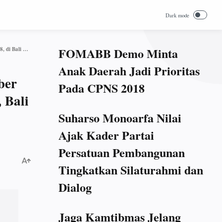
FOMABB Demo Minta
Keterangan Pers Presiden Joko Widodo mengenai Musibah Jatuhnya Pesawat Lion Air JT 610, 29 Oktober 2018, di Bali Nusa Dua Convention Center, Nusa Dua, Bali
Anak Daerah Jadi Prioritas
ber
Pada CPNS 2018
 Bali
Suharso Monoarfa Nilai
Ajak Kader Partai
Persatuan Pembangunan
Tingkatkan Silaturahmi dan
Dialog
Jaga Kamtibmas Jelang