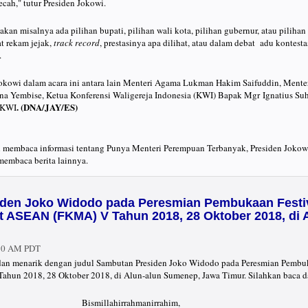
pecah," tutur Presiden Jokowi.
kan misalnya ada pilihan bupati, pilihan wali kota, pilihan gubernur, atau pilihan 
at rekam jejak,
track record
, prestasinya apa dilihat, atau dalam debat adu kontesta
.
kowi dalam acara ini antara lain Menteri Agama Lukman Hakim Saifuddin, Ment
a Yembise, Ketua Konferensi Waligereja Indonesia (KWI) Bapak Mgr Ignatius Suhar
. (DNA/JAY/ES)
s KWI
ah membaca informasi tentang Punya Menteri Perempuan Terbanyak, Presiden Jokow
 membaca berita lainnya.
den Joko Widodo pada Peresmian Pembukaan Festiv
t ASEAN (FKMA) V Tahun 2018, 28 Oktober 2018, di
:50 AM PDT
ru dan menarik dengan judul Sambutan Presiden Joko Widodo pada Peresmian Pembu
un 2018, 28 Oktober 2018, di Alun-alun Sumenep, Jawa Timur. Silahkan baca d
Bismillahirrahmanirrahim,