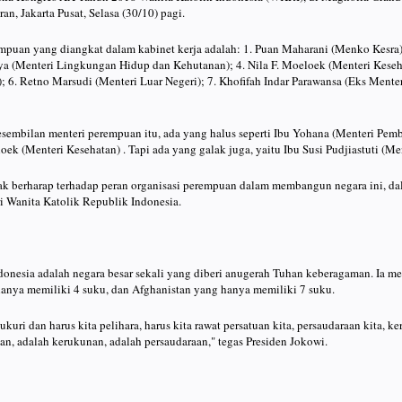
, Jakarta Pusat, Selasa (30/10) pagi.
puan yang diangkat dalam kabinet kerja adalah: 1. Puan Maharani (Menko Kesra);
ya (Menteri Lingkungan Hidup dan Kehutanan); 4. Nila F. Moeloek (Menteri Kesehat
 6. Retno Marsudi (Menteri Luar Negeri); 7. Khofifah Indar Parawansa (Eks Mente
kesembilan menteri perempuan itu, ada yang halus seperti Ibu Yohana (Menteri P
oek (Menteri Kesehatan) . Tapi ada yang galak juga, yaitu Ibu Susi Pudjiastuti (Me
yak berharap terhadap peran organisasi perempuan dalam membangun negara ini, d
i Wanita Katolik Republik Indonesia.
donesia adalah negara besar sekali yang diberi anugerah Tuhan keberagaman. Ia m
anya memiliki 4 suku, dan Afghanistan yang hanya memiliki 7 suku.
ukuri dan harus kita pelihara, harus kita rawat persatuan kita, persaudaraan kita, ke
uan, adalah kerukunan, adalah persaudaraan," tegas Presiden Jokowi.