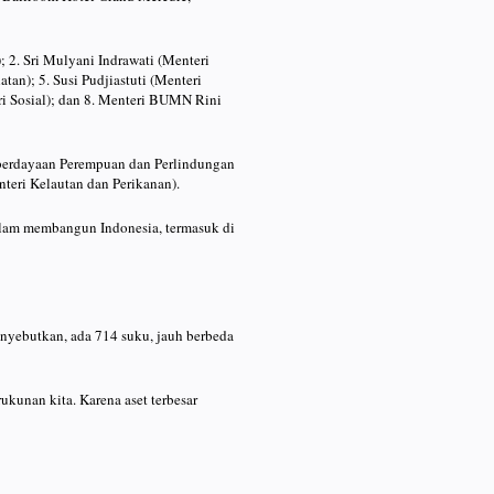
 2. Sri Mulyani Indrawati (Menteri
an); 5. Susi Pudjiastuti (Menteri
ri Sosial); dan 8. Menteri BUMN Rini
emberdayaan Perempuan dan Perlindungan
nteri Kelautan dan Perikanan).
alam membangun Indonesia, termasuk di
enyebutkan, ada 714 suku, jauh berbeda
rukunan kita. Karena aset terbesar