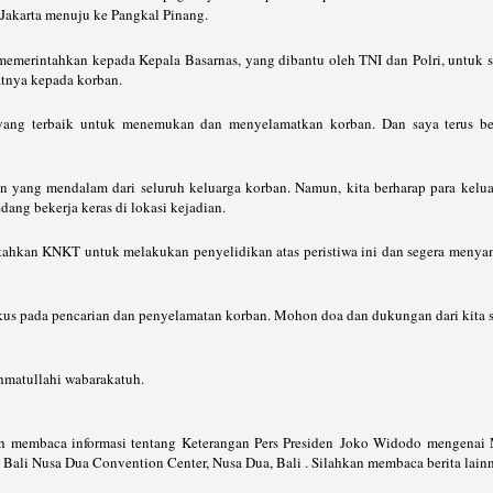
i Jakarta menuju ke Pangkal Pinang.
 memerintahkan kepada Kepala Basarnas, yang dibantu oleh TNI dan Polri, untuk 
atnya kepada korban.
ang terbaik untuk menemukan dan menyelamatkan korban. Dan saya terus ber
n yang mendalam dari seluruh keluarga korban. Namun, kita berharap para kelu
dang bekerja keras di lokasi kejadian.
tahkan KNKT untuk melakukan penyelidikan atas peristiwa ini dan segera menyam
fokus pada pencarian dan penyelamatan korban. Mohon doa dan dukungan dari kita
matullahi wabarakatuh.
lah membaca informasi tentang Keterangan Pers Presiden Joko Widodo mengenai
 Bali Nusa Dua Convention Center, Nusa Dua, Bali . Silahkan membaca berita lain