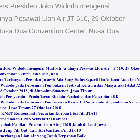
ers Presiden Joko Widodo mengenai
nya Pesawat Lion Air JT 610, 29 Oktober
 Nusa Dua Convention Center, Nusa Dua,
en Joko Widodo mengenai Musibah Jatuhnya Pesawat Lion Air JT 610, 29 Okto
onvention Center, Nusa Dua, Bali
 Terbanyak, Presiden Jokowi: Ada Yang Halus Seperti Ibu Yohana Atau Ibu N
 Widodo pada Peresmian Pembukaan Festival Keraton dan Masyarakat Adat 
8 Oktober 2018, di Alun-alun Sumenep, Jawa Timur
ilah Persyaratan Pendaftaran Biodata Penduduk dan Penerbitan KK
 Widodo pada Peresmian Pembebasan Biaya Tol Suramadu, di Jembatan Sura
ura, Jawa Timur, 27 Oktober 2018
, KNKT Konsentrasi Pencarian Korban Lion Air JT610
Penerimaan CPNS Sekretariat Kabinet
nhub Pastikan Pesawat Lion Air JT610 Jatuh di Laut Jawa
s Janji ‘All Out’ Cari Korban Lion Air JT610
enerbangan Lion Air yang Jatuh Terpantau Baik