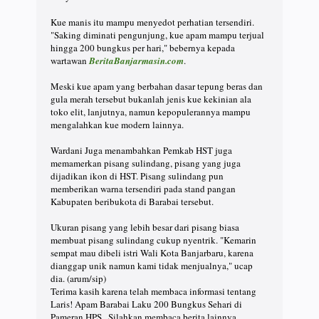
Kue manis itu mampu menyedot perhatian tersendiri.
"Saking diminati pengunjung, kue apam mampu terjual
hingga 200 bungkus per hari," bebernya kepada
wartawan
BeritaBanjarmasin.com
.
Meski kue apam yang berbahan dasar tepung beras dan
gula merah tersebut bukanlah jenis kue kekinian ala
toko elit, lanjutnya, namun kepopulerannya mampu
mengalahkan kue modern lainnya.
Wardani Juga menambahkan Pemkab HST juga
memamerkan pisang sulindang, pisang yang juga
dijadikan ikon di HST. Pisang sulindang pun
memberikan warna tersendiri pada stand pangan
Kabupaten beribukota di Barabai tersebut.
Ukuran pisang yang lebih besar dari pisang biasa
membuat pisang sulindang cukup nyentrik. "Kemarin
sempat mau dibeli istri Wali Kota Banjarbaru, karena
dianggap unik namun kami tidak menjualnya," ucap
dia. (arum/sip)
Terima kasih karena telah membaca informasi tentang
Laris! Apam Barabai Laku 200 Bungkus Sehari di
Pameran HPS . Silahkan membaca berita lainnya.