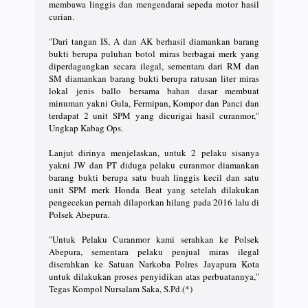
membawa linggis dan mengendarai sepeda motor hasil
curian.
"Dari tangan IS, A dan AK berhasil diamankan barang
bukti berupa puluhan botol miras berbagai merk yang
diperdagangkan secara ilegal, sementara dari RM dan
SM diamankan barang bukti berupa ratusan liter miras
lokal jenis ballo bersama bahan dasar membuat
minuman yakni Gula, Fermipan, Kompor dan Panci dan
terdapat 2 unit SPM yang dicurigai hasil curanmor,"
Ungkap Kabag Ops.
Lanjut dirinya menjelaskan, untuk 2 pelaku sisanya
yakni JW dan PT diduga pelaku curanmor diamankan
barang bukti berupa satu buah linggis kecil dan satu
unit SPM merk Honda Beat yang setelah dilakukan
pengecekan pernah dilaporkan hilang pada 2016 lalu di
Polsek Abepura.
"Untuk Pelaku Curanmor kami serahkan ke Polsek
Abepura, sementara pelaku penjual miras ilegal
diserahkan ke Satuan Narkoba Polres Jayapura Kota
untuk dilakukan proses penyidikan atas perbuatannya,"
Tegas Kompol Nursalam Saka, S.Pd.(*)