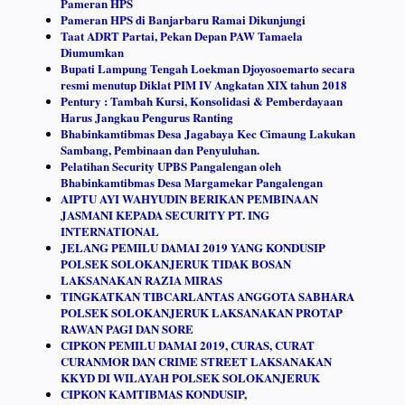
Pameran HPS
Pameran HPS di Banjarbaru Ramai Dikunjungi
Taat ADRT Partai, Pekan Depan PAW Tamaela
Diumumkan
Bupati Lampung Tengah Loekman Djoyosoemarto secara
resmi menutup Diklat PIM IV Angkatan XIX tahun 2018
Pentury : Tambah Kursi, Konsolidasi & Pemberdayaan
Harus Jangkau Pengurus Ranting
Bhabinkamtibmas Desa Jagabaya Kec Cimaung Lakukan
Sambang, Pembinaan dan Penyuluhan.
Pelatihan Security UPBS Pangalengan oleh
Bhabinkamtibmas Desa Margamekar Pangalengan
AIPTU AYI WAHYUDIN BERIKAN PEMBINAAN
JASMANI KEPADA SECURITY PT. ING
INTERNATIONAL
JELANG PEMILU DAMAI 2019 YANG KONDUSIP
POLSEK SOLOKANJERUK TIDAK BOSAN
LAKSANAKAN RAZIA MIRAS
TINGKATKAN TIBCARLANTAS ANGGOTA SABHARA
POLSEK SOLOKANJERUK LAKSANAKAN PROTAP
RAWAN PAGI DAN SORE
CIPKON PEMILU DAMAI 2019, CURAS, CURAT
CURANMOR DAN CRIME STREET LAKSANAKAN
KKYD DI WILAYAH POLSEK SOLOKANJERUK
CIPKON KAMTIBMAS KONDUSIP,