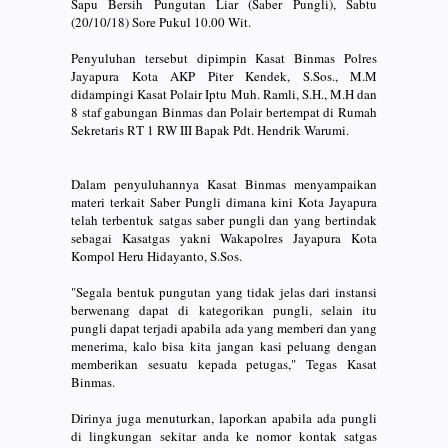
Sapu Bersih Pungutan Liar (Saber Pungli), Sabtu
(20/10/18) Sore Pukul 10.00 Wit.
Penyuluhan tersebut dipimpin Kasat Binmas Polres
Jayapura Kota AKP Piter Kendek, S.Sos., M.M
didampingi Kasat Polair Iptu Muh. Ramli, S.H., M.H dan
8 staf gabungan Binmas dan Polair bertempat di Rumah
Sekretaris RT 1 RW III Bapak Pdt. Hendrik Warumi.
Dalam penyuluhannya Kasat Binmas menyampaikan
materi terkait Saber Pungli dimana kini Kota Jayapura
telah terbentuk satgas saber pungli dan yang bertindak
sebagai Kasatgas yakni Wakapolres Jayapura Kota
Kompol Heru Hidayanto, S.Sos.
"Segala bentuk pungutan yang tidak jelas dari instansi
berwenang dapat di kategorikan pungli, selain itu
pungli dapat terjadi apabila ada yang memberi dan yang
menerima, kalo bisa kita jangan kasi peluang dengan
memberikan sesuatu kepada petugas," Tegas Kasat
Binmas.
Dirinya juga menuturkan, laporkan apabila ada pungli
di lingkungan sekitar anda ke nomor kontak satgas